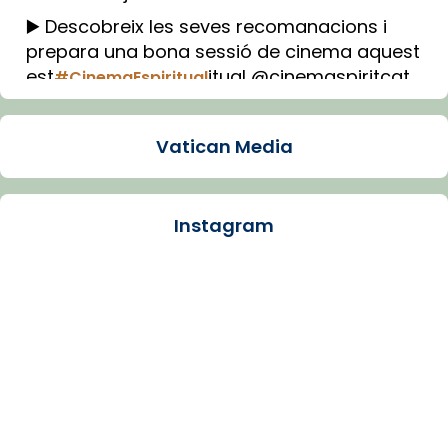
▶️ Descobreix les seves recomanacions i
prepara una bona sessió de cinema aquest
est
itual @cinemaspiritcat
#CinemaEspiritual
Imatge: Generada amb IA (OpenAI)
Video
Vatican Media
View on Facebook
·
Share
Instagram
Arquebisbat de Barcelona
1 week ago
La Carmina va patir depressió. Fa gairebé
dos mesos, a l'Estadi Lluís Companys, la
jove va fer arribar el seu testimoni al papa
Lleó XIV.
Recupera l'entrevista comp
Vatican
tican News 👇
News