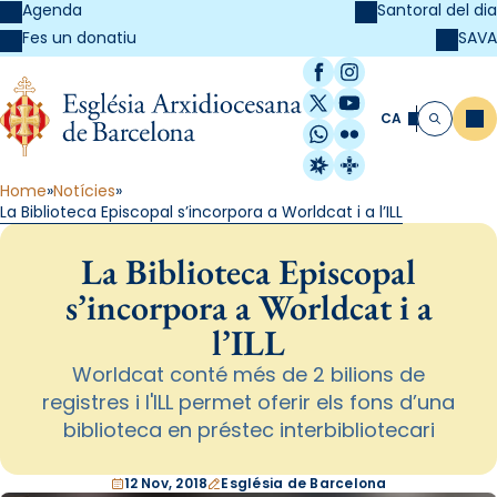
Agenda
Santoral del dia
SAVA
Fes un donatiu
Facebook
Instagram
X / Twitter
YouTube
CA
Me
Cerca
WhatsApp
Flickr
Radio Estel
Catalunya Cristi
Home
Notícies
La Biblioteca Episcopal s’incorpora a Worldcat i a l’ILL
La Biblioteca Episcopal
s’incorpora a Worldcat i a
l’ILL
Worldcat conté més de 2 bilions de
registres i l'ILL permet oferir els fons d’una
biblioteca en préstec interbibliotecari
12 Nov, 2018
Església de Barcelona