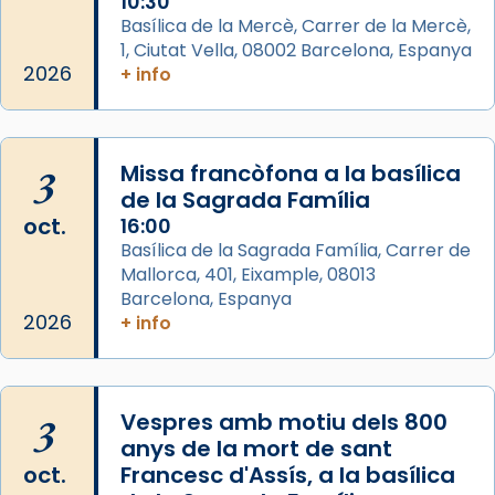
10:30
View on Facebook
·
Share
Basílica de la Mercè, Carrer de la Mercè,
1, Ciutat Vella, 08002 Barcelona, Espanya
2026
Arquebisbat de Barcelona
+ info
2 weeks ago
Memòria de les santes Juliana i
Semproniana, verges i màrtirs.
3
Missa francòfona a la basílica
de la Sagrada Família
Acompanyant la història de sant Cugat, a
oct.
16:00
partir de l’Edat Mitjana sorgeix la tradició
Basílica de la Sagrada Família, Carrer de
que les santes Juliana (“relatiu a Júlia”) i
Mallorca, 401, Eixample, 08013
Semproniana (“relatiu a Semprònia =
Barcelona, Espanya
eterna”) són deixebles seves. I l’any 1667, el
2026
+ info
frare Joan Gaspar Roig, afirma en una obra
que les santes són filles de l’antiga Iluro.
Mataró en reivindicarà les relíquies fins que
3
Vespres amb motiu dels 800
les aconseguirà el 1772. L’ofici que es canta
anys de la mort de sant
a la “Missa de les Santes” (“Missa de
oct.
Francesc d'Assís, a la basílica
Glòria”) fou composta el 1848 per Mn.