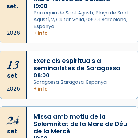
set.
19:00
View on Facebook
·
Share
Parròquia de Sant Agustí, Plaça de Sant
Agustí, 2, Ciutat Vella, 08001 Barcelona,
Arquebisbat de Barcelona
is at Catedral
Espanya
de Barcelona.
2026
+ info
2 weeks ago
Aquest dilluns, 27 de juliol, ha tingut lloc la
missa d’acció de gràcies en agraïment al
13
Exercicis espirituals a
comitè organitzador de la visita apostòlica
seminaristes de Saragossa
del Sant Pare Lleó XIV a Barcelona, i als
set.
08:00
col·laboradors, a la Catedral de Barcelona.
Saragossa, Zaragoza, Espanya
L’arquebisbe de Barcelona, el cardenal Joan
2026
+ info
Josep Omella, ha presidit la missa i l’ha
concelebrat el bisbe auxiliar de Barcelona,
Mons. David Abadías.
24
Missa amb motiu de la
📸 Dr. G. Simón
Solemnitat de la Mare de Déu
set.
de la Mercè
Photo