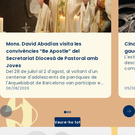
Mons. David Abadías visita les
Cinc
convivències “Be Apostle” del
gaud
L'es
Secretariat Diocesà de Pastoral amb
desc
Joves
comp
Del 28 de juliol al 2 d'agost, al voltant d'un
deix
centenar d'adolescents de parròquies de
trav
l'Arquebisbat de Barcelona van participar en
les convivències Be Apostle, organitzades
06/08/2026
05/0
pel Secretariat Diocesà de Pastoral amb…
Veure-ho tot