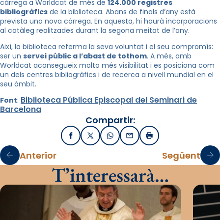
càrrega a Worldcat de més de
124.000 registres
bibliogràfics
de la biblioteca. Abans de finals d’any està
prevista una nova càrrega. En aquesta, hi haurà incorporacions
al catàleg realitzades durant la segona meitat de l’any.
Així, la biblioteca referma la seva voluntat i el seu compromís:
ser un
servei públic a l’abast de tothom
. A més, amb
Worldcat aconsegueix molta més visibilitat i es posiciona com
un dels centres bibliogràfics i de recerca a nivell mundial en el
seu àmbit.
Biblioteca Pública Episcopal del Seminari de
Font
:
Barcelona
Compartir:
Facebook
X / Twitter
WhatsApp
Email
Imprimir
Anterior
Següent
T’interessarà…