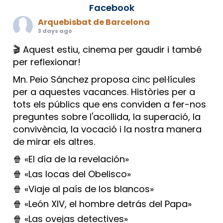
Facebook
Arquebisbat de Barcelona
3 days ago
🎬 Aquest estiu, cinema per gaudir i també
per reflexionar!
Mn. Peio Sánchez proposa cinc pel·lícules
per a aquestes vacances. Històries per a
tots els públics que ens conviden a fer-nos
preguntes sobre l'acollida, la superació, la
convivència, la vocació i la nostra manera
de mirar els altres.
🍿 «El día de la revelación»
🍿 «Las locas del Obelisco»
🍿 «Viaje al país de los blancos»
🍿 «León XIV, el hombre detrás del Papa»
🍿 «Las ovejas detectives»