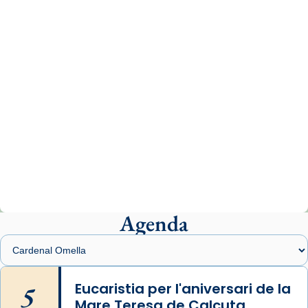
www.vaticannews.va/es/iglesia/news/2026-
07/carmina-historia-depresion-papa-viaje-
espana-testimoni...
Photo
View on Facebook
·
Share
Arquebisbat de Barcelona
2 weeks ago
«Avui les santes Juliana i Semproniana ens
ajuden a alçar la mirada»
Mons. Sergi Gordo, bisbe de Tortosa, ha
presidit aquest 27 de juliol la missa de Les
Agenda
Santes de Mataró.
🔗
tinyurl.com/cvu5jmbk
📸 J. Merino
5
Eucaristia per l'aniversari de la
Mare Teresa de Calcuta
Photo