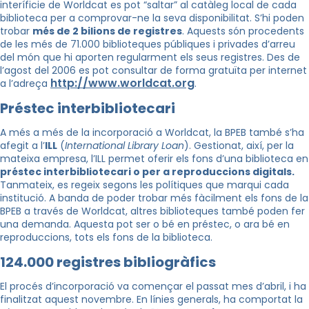
interíficie de Worldcat es pot “saltar” al catàleg local de cada
biblioteca per a comprovar-ne la seva disponibilitat. S’hi poden
trobar
més de 2 bilions de registres
. Aquests són procedents
de les més de 71.000 biblioteques públiques i privades d’arreu
del món que hi aporten regularment els seus registres. Des de
l’agost del 2006 es pot consultar de forma gratuïta per internet
http://www.worldcat.org
a l’adreça
.
Préstec interbibliotecari
A més a més de la incorporació a Worldcat, la BPEB també s’ha
afegit a l’
ILL
(
International Library Loan
). Gestionat, així, per la
mateixa empresa, l’ILL permet oferir els fons d’una biblioteca en
préstec interbibliotecari o per a reproduccions digitals.
Tanmateix, es regeix segons les polítiques que marqui cada
institució. A banda de poder trobar més fàcilment els fons de la
BPEB a través de Worldcat, altres biblioteques també poden fer
una demanda. Aquesta pot ser o bé en préstec, o ara bé en
reproduccions, tots els fons de la biblioteca.
124.000 registres bibliogràfics
El procés d’incorporació va començar el passat mes d’abril, i ha
finalitzat aquest novembre. En línies generals, ha comportat la