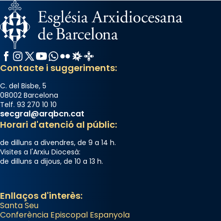
Facebook
Instagram
X / Twitter
YouTube
WhatsApp
Flickr
Radio Estel
Catalunya Cristiana
Contacte i suggeriments:
C. del Bisbe, 5
08002 Barcelona
Telf. 93 270 10 10
secgral@arqbcn.cat
Horari d'atenció al públic:
de dilluns a divendres, de 9 a 14 h.
Visites a l'Arxiu Diocesà:
de dilluns a dijous, de 10 a 13 h.
Enllaços d'interès:
Santa Seu
Conferència Episcopal Espanyola