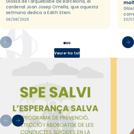
Glossa de l'arquebisbe de Barcelona, el
mol
cardenal Joan Josep Omella, que aquesta
Glos
setmana dedica a Edith Stein.
corr
06/08/2026
30/0
Veure-ho tot