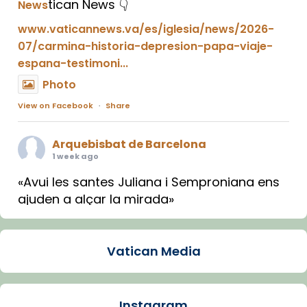
tican News 👇
News
www.vaticannews.va/es/iglesia/news/2026-
07/carmina-historia-depresion-papa-viaje-
espana-testimoni...
Photo
View on Facebook
·
Share
Arquebisbat de Barcelona
1 week ago
«Avui les santes Juliana i Semproniana ens
ajuden a alçar la mirada»
Mons. Sergi Gordo, bisbe de Tortosa, ha
presidit aquest 27 de juliol la missa de Les
Vatican Media
Santes de Mataró.
🔗
tinyurl.com/cvu5jmbk
📸 J. Merino
Instagram