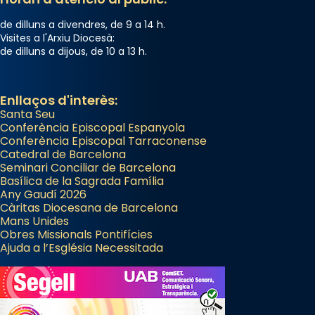
Jaume, fill de Zebedeu, és juntament amb el
de dilluns a divendres, de 9 a 14 h.
seu germà Joan i Pere un dels que
Visites a l'Arxiu Diocesà:
de dilluns a dijous, de 10 a 13 h.
acompanyava més de prop Jesús.
Segons el llibre dels Fets (12,2) fou el primer
apòstol màrtir, decapitat a Jerusalem per
Enllaços d'interès:
Santa Seu
Herodes Agripa (vers l'any 44).
Conferència Episcopal Espanyola
Patró de Galícia, després de les invasions
Conferència Episcopal Tarraconense
Catedral de Barcelona
musulmanes fou venerat com a patró dels
Seminari Conciliar de Barcelona
Regnes castellans i més tard de tota
Basílica de la Sagrada Família
Espanya.
Any Gaudí 2026
Càritas Diocesana de Barcelona
El seu sepulcre a Compostela fou un gran
Mans Unides
centre de peregrinacions medievals de tot
Obres Missionals Pontifícies
Ajuda a l’Església Necessitada
el món cristià, després de Roma i terra
Santa.
«A Raïms de Sant Jaume, raïms aigualits;
raïms de setembre te'n llepes els dits»,