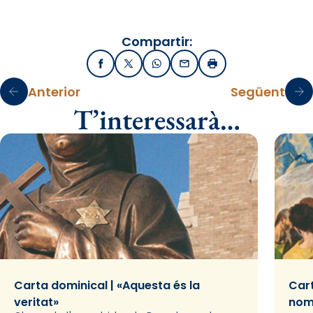
Compartir:
Facebook
X / Twitter
WhatsApp
Email
Imprimir
Anterior
Següent
T’interessarà…
Carta dominical | «Aquesta és la
Cart
veritat»
nom