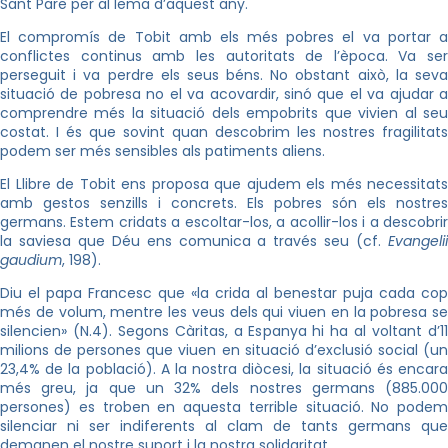
Sant Pare per al lema d’aquest any.
El compromís de Tobit amb els més pobres el va portar a
conflictes continus amb les autoritats de l’època. Va ser
perseguit i va perdre els seus béns. No obstant això, la seva
situació de pobresa no el va acovardir, sinó que el va ajudar a
comprendre més la situació dels empobrits que vivien al seu
costat. I és que sovint quan descobrim les nostres fragilitats
podem ser més sensibles als patiments aliens.
El Llibre de Tobit ens proposa que ajudem els més necessitats
amb gestos senzills i concrets. Els pobres són els nostres
germans. Estem cridats a escoltar-los, a acollir-los i a descobrir
la saviesa que Déu ens comunica a través seu (cf.
Evangelii
gaudium
, 198).
Diu el papa Francesc que «la crida al benestar puja cada cop
més de volum, mentre les veus dels qui viuen en la pobresa se
silencien» (N.4). Segons Càritas, a Espanya hi ha al voltant d’11
milions de persones que viuen en situació d’exclusió social (un
23,4% de la població). A la nostra diòcesi, la situació és encara
més greu, ja que un 32% dels nostres germans (885.000
persones) es troben en aquesta terrible situació. No podem
silenciar ni ser indiferents al clam de tants germans que
demanen el nostre suport i la nostra solidaritat.