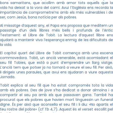
bons samaritans, que acollim amb amor tots aquells que la
vida ha deixat a la vora del camí. Avui l´Església ens recorda la
importància de comprometre’ns amb els més vulnerables i de
ser, com Jesús, bona notícia per als pobres.
Al missatge d’aquest any, el Papa ens proposa que meditem un
passatge d’un dels llibres més bells i profunds de l’Antic
Testament: el Llibre de Tobit. La lectura d’aquest llibre ens
ajudarà a mantenir viva l’esperança enmig de les dificultats de
la vida.
El capítol quart del Llibre de Tobit comença amb una escena
commovedora. Tobit, un ancià venerable, està acomiadant el
seu fill Tobies, que està a punt d’emprendre un llarg viatge.
L’ancià tem que potser ja no tornarà a veure el seu fill. Per això,
li dirigeix ​​unes paraules, que avui ens ajudaran a viure aquesta
Jornada.
Tobit explica al seu fill que ha estat compromès tota la vida
amb els pobres. Des de jove s’ha dedicat a donar almoina i a
compartir el seu pa amb els que passaven gana. També ha
procurat que els pobres que havien mort tinguessin un funeral
digne. És per això que aconsella el seu fill i li diu: «No apartis el
teu rostre del pobre» (cf
Tb
4,7). Aquest és el verset escollit pe