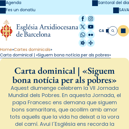
Agenda
Santoral del dia
SAVA
Fes un donatiu
Facebook
Instagram
X / Twitter
YouTube
CA
Me
Cerca
WhatsApp
Flickr
Radio Estel
Catalunya Cristi
Home
Cartes dominicals
Carta dominical | «Siguem bona notícia per als pobres»
Carta dominical | «Siguem
bona notícia per als pobres»
Aquest diumenge celebrem la VII Jornada
Mundial dels Pobres. En aquesta Jornada, el
papa Francesc ens demana que siguem
bons samaritans, que acollim amb amor
tots aquells que la vida ha deixat a la vora
del camí. Avui l´Església ens recorda la