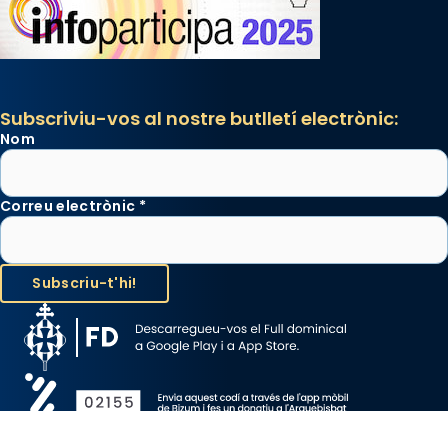
segons una dita popular.
Photo
View on Facebook
·
Share
Subscriviu-vos al nostre butlletí electrònic:
Nom
Correu electrònic
*