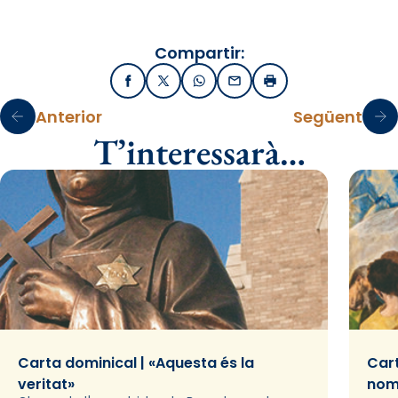
Compartir:
Facebook
X / Twitter
WhatsApp
Email
Imprimir
Anterior
Següent
T’interessarà…
Carta dominical | «Aquesta és la
Cart
veritat»
nom