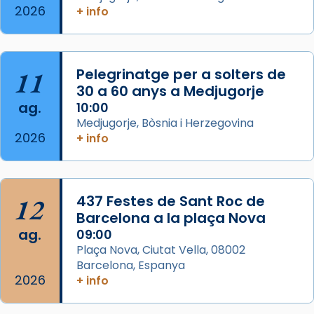
2026
+ info
col·laboradors, a la Catedral de Barcelona.
L’arquebisbe de Barcelona, el cardenal Joan
Josep Omella, ha presidit la missa i l’ha
11
Pelegrinatge per a solters de
concelebrat el bisbe auxiliar de Barcelona,
30 a 60 anys a Medjugorje
Mons. David Abadías.
ag.
10:00
📸 Dr. G. Simón
Medjugorje, Bòsnia i Herzegovina
2026
+ info
Photo
View on Facebook
·
Share
12
437 Festes de Sant Roc de
Arquebisbat de Barcelona
2 weeks ago
Barcelona a la plaça Nova
ag.
09:00
Memòria de les santes Juliana i
Plaça Nova, Ciutat Vella, 08002
Semproniana, verges i màrtirs.
Barcelona, Espanya
2026
Acompanyant la història de sant Cugat, a
+ info
partir de l’Edat Mitjana sorgeix la tradició