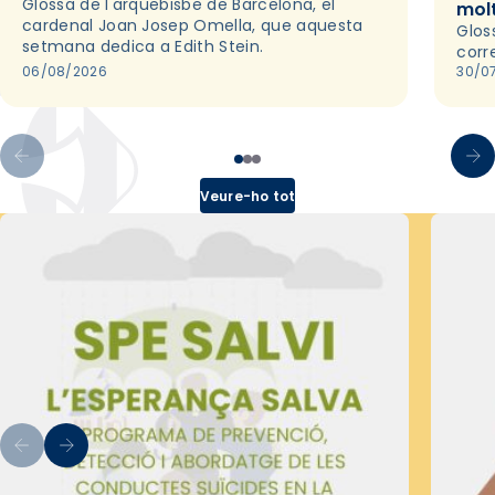
Glossa de l'arquebisbe de Barcelona, el
mol
cardenal Joan Josep Omella, que aquesta
Glos
setmana dedica a Edith Stein.
corr
06/08/2026
30/0
Veure-ho tot