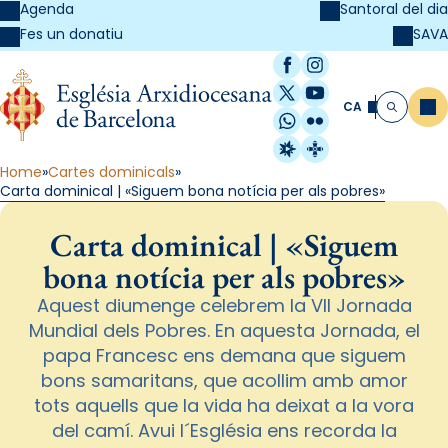
Agenda
Santoral del dia
SAVA
Fes un donatiu
Facebook
Instagram
X / Twitter
YouTube
CA
Me
Cerca
WhatsApp
Flickr
Radio Estel
Catalunya Cristi
Home
Cartes dominicals
Carta dominical | «Siguem bona notícia per als pobres»
Carta dominical | «Siguem
bona notícia per als pobres»
Aquest diumenge celebrem la VII Jornada
Mundial dels Pobres. En aquesta Jornada, el
papa Francesc ens demana que siguem
bons samaritans, que acollim amb amor
tots aquells que la vida ha deixat a la vora
del camí. Avui l´Església ens recorda la