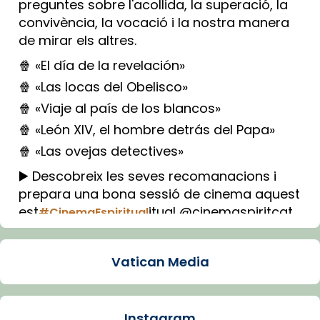
preguntes sobre l'acollida, la superació, la
convivència, la vocació i la nostra manera
de mirar els altres.
🍿 «El día de la revelación»
🍿 «Las locas del Obelisco»
🍿 «Viaje al país de los blancos»
🍿 «León XIV, el hombre detrás del Papa»
🍿 «Las ovejas detectives»
▶️ Descobreix les seves recomanacions i
prepara una bona sessió de cinema aquest
est
itual @cinemaspiritcat
#CinemaEspiritual
Imatge: Generada amb IA (OpenAI)
Video
Vatican Media
View on Facebook
·
Share
Instagram