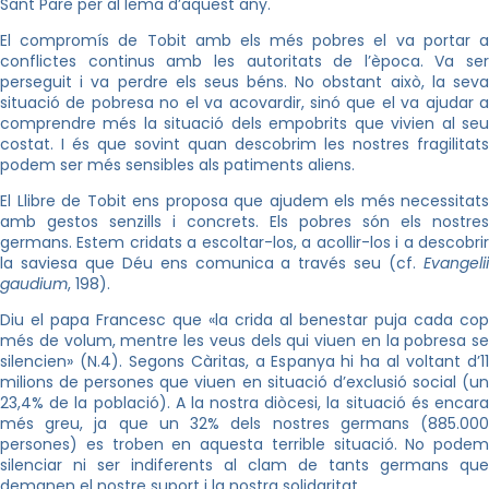
Sant Pare per al lema d’aquest any.
El compromís de Tobit amb els més pobres el va portar a
conflictes continus amb les autoritats de l’època. Va ser
perseguit i va perdre els seus béns. No obstant això, la seva
situació de pobresa no el va acovardir, sinó que el va ajudar a
comprendre més la situació dels empobrits que vivien al seu
costat. I és que sovint quan descobrim les nostres fragilitats
podem ser més sensibles als patiments aliens.
El Llibre de Tobit ens proposa que ajudem els més necessitats
amb gestos senzills i concrets. Els pobres són els nostres
germans. Estem cridats a escoltar-los, a acollir-los i a descobrir
la saviesa que Déu ens comunica a través seu (cf.
Evangelii
gaudium
, 198).
Diu el papa Francesc que «la crida al benestar puja cada cop
més de volum, mentre les veus dels qui viuen en la pobresa se
silencien» (N.4). Segons Càritas, a Espanya hi ha al voltant d’11
milions de persones que viuen en situació d’exclusió social (un
23,4% de la població). A la nostra diòcesi, la situació és encara
més greu, ja que un 32% dels nostres germans (885.000
persones) es troben en aquesta terrible situació. No podem
silenciar ni ser indiferents al clam de tants germans que
demanen el nostre suport i la nostra solidaritat.