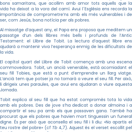
bons samaritans, que acollim amb amor tots aquells que la
vida ha deixat a la vora del camí. Avui l´Església ens recorda la
importància de comprometre’ns amb els més vulnerables i de
ser, com Jesús, bona notícia per als pobres.
Al missatge d’aquest any, el Papa ens proposa que meditem un
passatge d’un dels llibres més bells i profunds de l’Antic
Testament: el Llibre de Tobit. La lectura d’aquest llibre ens
ajudarà a mantenir viva l’esperança enmig de les dificultats de
la vida.
El capítol quart del Llibre de Tobit comença amb una escena
commovedora. Tobit, un ancià venerable, està acomiadant el
seu fill Tobies, que està a punt d’emprendre un llarg viatge.
L’ancià tem que potser ja no tornarà a veure el seu fill. Per això,
li dirigeix ​​unes paraules, que avui ens ajudaran a viure aquesta
Jornada.
Tobit explica al seu fill que ha estat compromès tota la vida
amb els pobres. Des de jove s’ha dedicat a donar almoina i a
compartir el seu pa amb els que passaven gana. També ha
procurat que els pobres que havien mort tinguessin un funeral
digne. És per això que aconsella el seu fill i li diu: «No apartis el
teu rostre del pobre» (cf
Tb
4,7). Aquest és el verset escollit pe