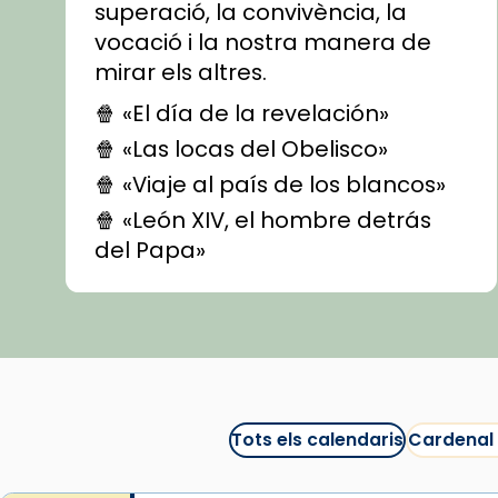
superació, la convivència, la
vocació i la nostra manera de
mirar els altres.
🍿 «El día de la revelación»
🍿 «Las locas del Obelisco»
🍿 «Viaje al país de los blancos»
🍿 «León XIV, el hombre detrás
del Papa»
🍿 «Las ovejas detectives»
▶️ Descobreix les seves
recomanacions i prepara una
bona sessió de cinema aquest
est
itual
#CinemaEspiritual
Tots els calendaris
Cardenal
@cinemaspiritcat
Imatge: Generada amb IA