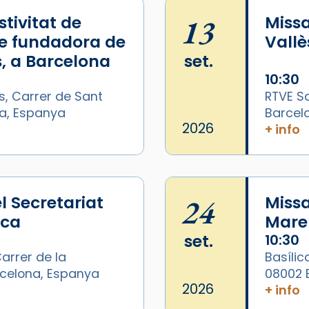
tivitat de
13
Missa
e fundadora de
Vallè
, a Barcelona
set.
10:30
s, Carrer de Sant
RTVE Sa
na, Espanya
Barcel
2026
+ info
l Secretariat
24
Missa
ica
Mare 
set.
10:30
arrer de la
Basílic
arcelona, Espanya
08002 
/2026-
2026
+ info