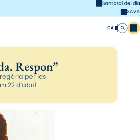
Santoral del dia
SAVA
el
unya Cristiana
CA
M
Cerca
ida. Respon”
regària per les
m 22 d’abril