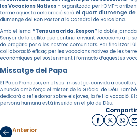
les Vocacions Natives
– organitzada per l’OMP-; arriben
el quart diumenge de
terme aquesta celebració serà
diumenge del Bon Pastor a la Catedral de Barcelona.
Amb el lema:
“Tens una crida. Respon”
la doble jornada
Senyor de la collita que continuï enviant vocacions a la 
de pregària per a les nostres comunitats. Per finalitzar l’
col·laboració eficaç per les vocacions natives de les terr
econòmiques pel sosteniment i formació d’aquestes voca
Missatge del Papa
El Papa Francesc, en el seu missatge, convida a escoltar, d
Anuncia amb força el misteri de la Gràcia de Déu. També
dedicarà a reflexionar sobre els joves, la fe i la vocació. El
persona humana està inserida en el pla de Déu.
Compartir
Facebook
X / Twitter
What
E
Anterior