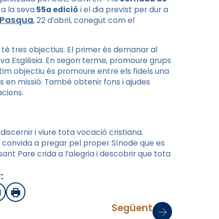
 a la seva
55a edició
i el dia previst per dur a
 Pasqua
, 22 d’abril, conegut com el
 té tres objectius. El primer és demanar al
seva Església. En segon terme, promoure grups
últim objectiu és promoure entre els fidels una
es en missió. També obtenir fons i ajudes
cions.
iscernir i viure tota vocació cristiana.
 convida a pregar pel proper Sínode que es
 sant Pare crida a l’alegria i descobrir que tota
:
sApp
mail
Imprimir
Següent