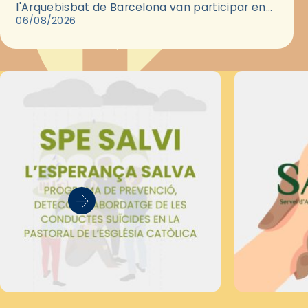
l'Arquebisbat de Barcelona van participar en
les convivències Be Apostle, organitzades pel
06/08/2026
Secretariat Diocesà de Pastoral amb…