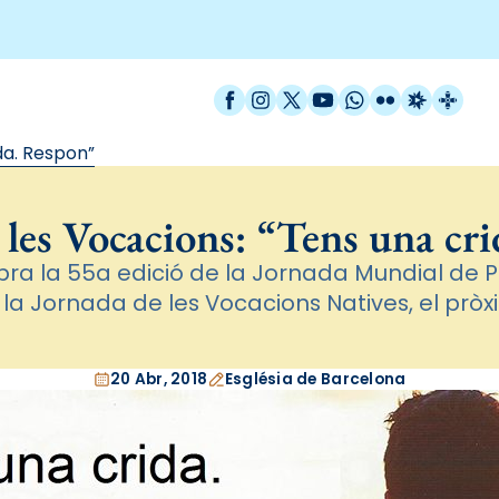
Facebook
Instagram
X / Twitter
YouTube
WhatsApp
Flickr
Radio Est
Catal
da. Respon”
 les Vocacions: “Tens una cr
ebra la 55a edició de la Jornada Mundial de P
 la Jornada de les Vocacions Natives, el pròxi
20 Abr, 2018
Església de Barcelona