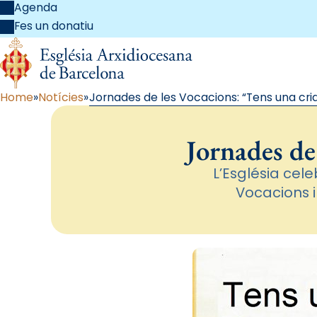
Agenda
Fes un donatiu
Home
Notícies
Jornades de les Vocacions: “Tens una cri
Jornades de
L’Església cel
Vocacions i