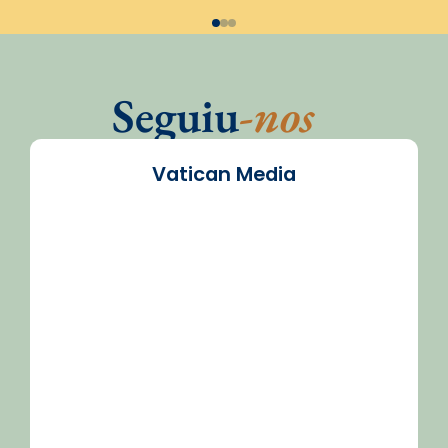
Seguiu
-nos
Vatican Media