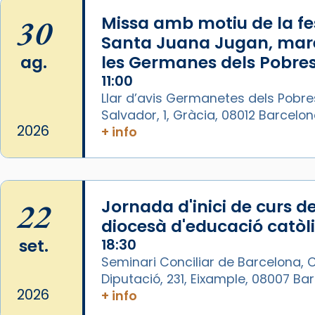
(OpenAI)
30
Missa amb motiu de la fes
Video
Santa Juana Jugan, mar
ag.
les Germanes dels Pobres
View on Facebook
·
Share
11:00
Llar d’avis Germanetes dels Pobre
Arquebisbat de Barcelona
Salvador, 1, Gràcia, 08012 Barcelo
1 week ago
2026
+ info
La Carmina va patir depressió.
Fa gairebé dos mesos, a l'Estadi
Lluís Companys, la jove va fer
arribar el seu testimoni al papa
22
Jornada d'inici de curs de
Lleó XIV.
diocesà d'educació catòl
Recupera l'entrevista
set.
18:30
comp
tican News 👇
Vatican News
Seminari Conciliar de Barcelona, C
Diputació, 231, Eixample, 08007 B
www.vaticannews.va/es/iglesia/news
2026
+ info
07/carmina-historia-depresion-