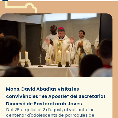
Mons. David Abadías visita les
convivències “Be Apostle” del Secretariat
Diocesà de Pastoral amb Joves
Del 28 de juliol al 2 d'agost, al voltant d'un
centenar d'adolescents de parròquies de