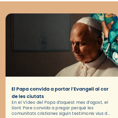
El Papa convida a portar l’Evangeli al cor
de les ciutats
En el Vídeo del Papa d’aquest mes d’agost, el
Sant Pare convida a pregar perquè les
comunitats cristianes siguin testimonis vius de