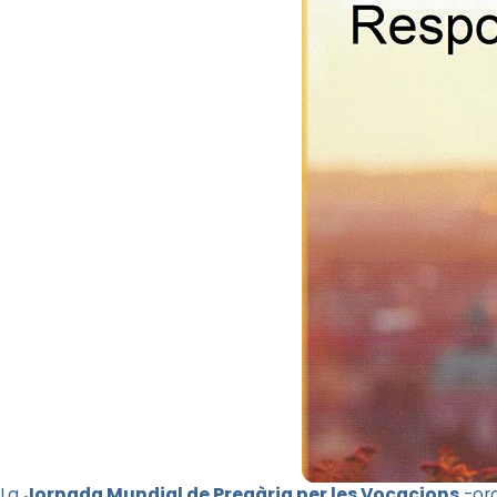
La
Jornada Mundial de Pregària per les Vocacions
-org