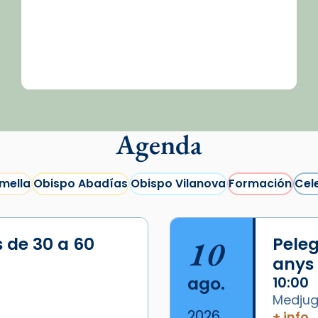
Agenda
mella
Obispo Abadías
Obispo Vilanova
Formación
Cel
s de 30 a 60
10
Peleg
anys
ago.
10:00
Medjugo
2026
+ info