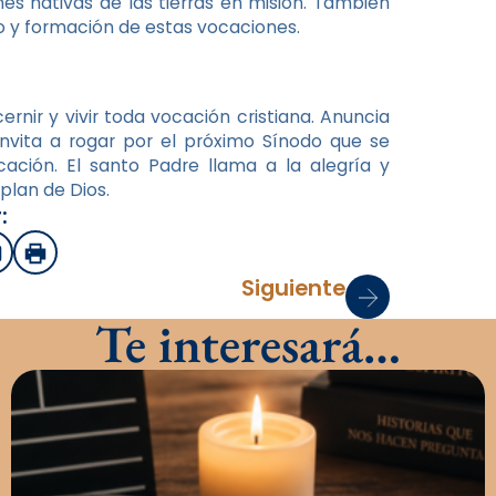
nes nativas de las tierras en misión. También
 y formación de estas vocaciones.
ernir y vivir toda vocación cristiana. Anuncia
invita a rogar por el próximo Sínodo que se
ocación. El santo Padre llama a la alegría y
plan de Dios.
:
sApp
mail
Imprimir
Siguiente
Te interesará…