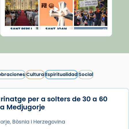
ebraciones
Cultura
Espiritualidad
Social
rinatge per a solters de 30 a 60
Síguenos en Instagram
 a Medjugorje
Cargar más...
rje, Bòsnia i Herzegovina