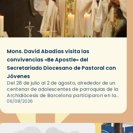
Mons. David Abadías visita las
convivencias «Be Apostle» del
Secretariado Diocesano de Pastoral con
Jóvenes
Del 28 de julio al 2 de agosto, alrededor de un
centenar de adolescentes de parroquias de la
Archidiócesis de Barcelona participaron en las
convivencias Be Apostle, organizadas por el
06/08/2026
Secretariado Diocesano…