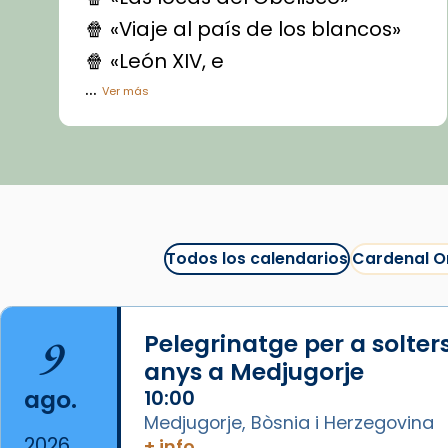
🍿 «Viaje al país de los blancos»
🍿 «León XIV, e
...
Ver más
Vídeo
View on Facebook
·
Share
Arquebisbat de Barcelona
1 week ago
Todos los calendarios
Cardenal O
La Carmina va patir depressió.
Fa gairebé dos mesos, a l'Estadi
Lluís Companys, la jove va fer
9
Pelegrinatge per a solter
arribar el seu testimoni al papa
anys a Medjugorje
Lleó XIV.
ago.
10:00
Recupera l'entrevista
Medjugorje, Bòsnia i Herzegovina
comp
tican News 👇
Vatican News
2026
+ info