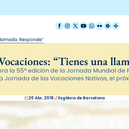
Facebook
Instagram
X / Twitter
YouTube
WhatsApp
Flickr
Radio Est
Catal
 llamada. Responde”
 Vocaciones: “Tienes una ll
bra la 55ª edición de la Jornada Mundial de 
a Jornada de las Vocaciones Nativas, el próx
20 Abr, 2018
Església de Barcelona