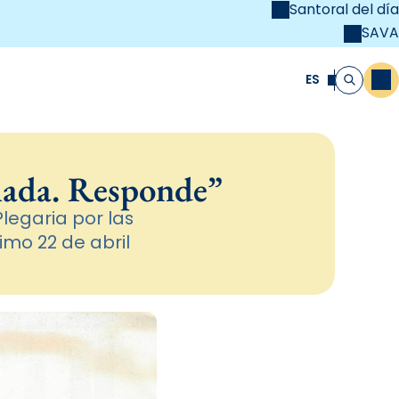
Santoral del día
SAVA
el
unya Cristiana
ES
M
Buscar
amada. Responde”
Plegaria por las
imo 22 de abril