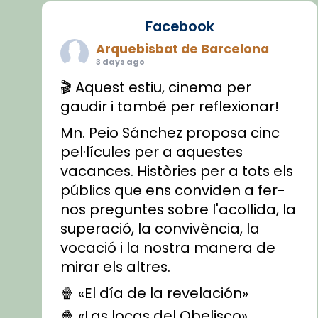
Facebook
Arquebisbat de Barcelona
3 days ago
🎬 Aquest estiu, cinema per
gaudir i també per reflexionar!
Mn. Peio Sánchez proposa cinc
pel·lícules per a aquestes
vacances. Històries per a tots els
públics que ens conviden a fer-
nos preguntes sobre l'acollida, la
superació, la convivència, la
vocació i la nostra manera de
mirar els altres.
🍿 «El día de la revelación»
🍿 «Las locas del Obelisco»