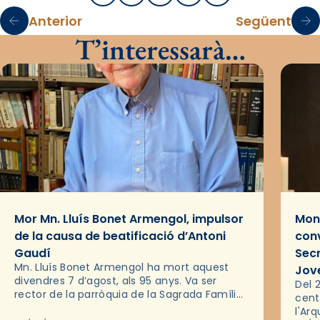
Anterior
Següent
T’interessarà…
Mor Mn. Lluís Bonet Armengol, impulsor
Mons
de la causa de beatificació d’Antoni
conv
Gaudí
Sec
Mn. Lluís Bonet Armengol ha mort aquest
Jov
divendres 7 d’agost, als 95 anys. Va ser
Del 2
rector de la parròquia de la Sagrada Família
cent
de Barcelona durant 25 anys, entre 1993 i
l'Ar