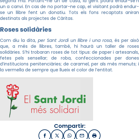
segona mà. Portant-ne un de casa, la gent podrà endur-se’n
un a canvi. En cas de no portar-ne cap, el visitant podrà endur-
se un llibre fent un donatiu. Tots els fons recaptats aniran
destinats als projectes de Càritas.
Roses solidàries
Com diu la dita,
per Sant Jordi un llibre i una rosa
, és per aix
que, a més de llibres, també, hi haurà un taller de roses
solidàries. S’hi trobaran roses de tot tipus: de paper i artesanals,
fetes pels sensellar; de roba, confeccionades per dones
d’institucions penitenciàries; de caramel, per als més menuts; i
la vermella de sempre que llueix el color de l’entitat.
Compartir:
Facebook
X / Twitter
WhatsApp
Email
Imprimir