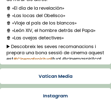
🍿 «El día de la revelación»
🍿 «Las locas del Obelisco»
🍿 «Viaje al país de los blancos»
🍿 «León XIV, el hombre detrás del Papa»
🍿 «Las ovejas detectives»
▶️ Descobreix les seves recomanacions i
prepara una bona sessió de cinema aquest
est
itual @cinemaspiritcat
#CinemaEspiritual
Imatge: Generada amb IA (OpenAI)
Video
Vatican Media
View on Facebook
·
Share
Instagram
Arquebisbat de Barcelona
1 week ago
La Carmina va patir depressió. Fa gairebé