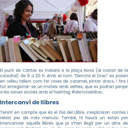
El punt de Càritas es trobarà a la plaça Nova (al costat de la
catedral) de 9 a 20 h. Amb el nom “Derrota el Drac” es posen
en relleu tallers com fer roses de caramel, pintar dracs, i fins i
tot enregistrar-se un mateix amb selfies, que es podran penjar
a les xarxes socials amb el hashtag #derrotaeldrac.
Intercanvi de llibres
Tenint en compte que és el Dia del Llibre, s’explicaran contes i
relats per als més menuts. També, hi haurà un estan per
intercanviar aquells llibres que ja s’han llegit per un altre de