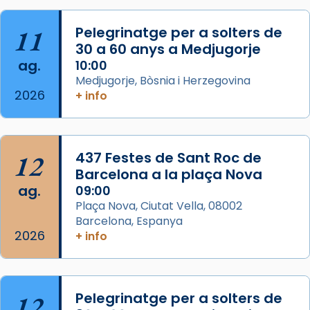
Josep Omella, ha presidit la missa i l’ha
11
Pelegrinatge per a solters de
concelebrat el bisbe auxiliar de Barcelona,
30 a 60 anys a Medjugorje
Mons. David Abadías.
ag.
10:00
📸 Dr. G. Simón
Medjugorje, Bòsnia i Herzegovina
2026
+ info
Photo
View on Facebook
·
Share
12
437 Festes de Sant Roc de
Arquebisbat de Barcelona
2 weeks ago
Barcelona a la plaça Nova
ag.
09:00
Memòria de les santes Juliana i
Plaça Nova, Ciutat Vella, 08002
Semproniana, verges i màrtirs.
Barcelona, Espanya
2026
Acompanyant la història de sant Cugat, a
+ info
partir de l’Edat Mitjana sorgeix la tradició
que les santes Juliana (“relatiu a Júlia”) i
Semproniana (“relatiu a Semprònia =
12
Pelegrinatge per a solters de
eterna”) són deixebles seves. I l’any 1667, el