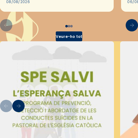
2018,…
08/08/2026
les 
06/0
pel 
Veure-ho tot