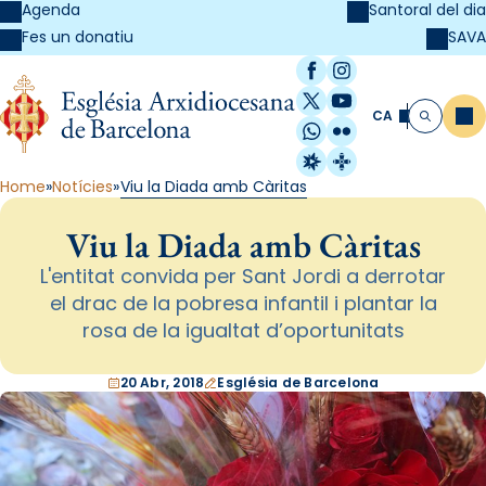
Agenda
Santoral del dia
SAVA
Fes un donatiu
Facebook
Instagram
X / Twitter
YouTube
CA
Me
Cerca
WhatsApp
Flickr
Radio Estel
Catalunya Cristi
Home
Notícies
Viu la Diada amb Càritas
Viu la Diada amb Càritas
L'entitat convida per Sant Jordi a derrotar
el drac de la pobresa infantil i plantar la
rosa de la igualtat d’oportunitats
20 Abr, 2018
Església de Barcelona