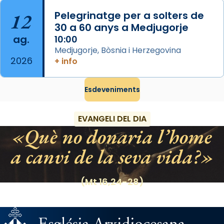
Manuel Blanch, amb aire d’òpera
12
Pelegrinatge per a solters de
italianitzant; s’interpreta per privilegi
30 a 60 anys a Medjugorje
pontifici, amb orquestra i cor, i té una
ag.
10:00
duració aproximada de tres hores. Després,
Medjugorje, Bòsnia i Herzegovina
processó (recuperada el 1972) al voltant
2026
+ info
del temple amb les relíquies de les santes.
Des de 1985 hi participa també un grup de
Esdeveniments
diablesses amb música i ball propis. Festa
gran a Mataró.
EVANGELI DEL DIA
«Si vols saber què és calor, ves per les
Què no donaria l’home
Santes a Mataró»🥵.
a canvi de la seva vida?
Photo
View on Facebook
·
Share
(Mt 16,24-28)