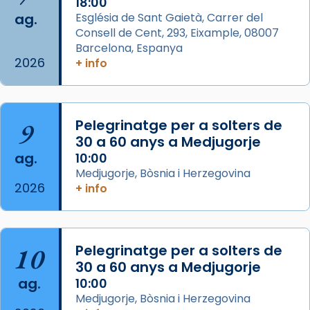
18:00
Photo
ag.
Església de Sant Gaietà, Carrer del
View on Facebook
·
Share
Consell de Cent, 293, Eixample, 08007
Barcelona, Espanya
2026
Arquebisbat de Barcelona
+ info
is at Catedral
de Barcelona.
2 weeks ago
Aquest dilluns, 27 de juliol, ha tingut lloc la
9
Pelegrinatge per a solters de
missa d’acció de gràcies en agraïment al
30 a 60 anys a Medjugorje
comitè organitzador de la visita apostòlica
ag.
10:00
del Sant Pare Lleó XIV a Barcelona, i als
Medjugorje, Bòsnia i Herzegovina
col·laboradors, a la Catedral de Barcelona.
2026
+ info
L’arquebisbe de Barcelona, el cardenal Joan
Josep Omella, ha presidit la missa i l’ha
concelebrat el bisbe auxiliar de Barcelona,
10
Pelegrinatge per a solters de
Mons. David Abadías.
30 a 60 anys a Medjugorje
📸 Dr. G. Simón
ag.
10:00
Medjugorje, Bòsnia i Herzegovina
Photo