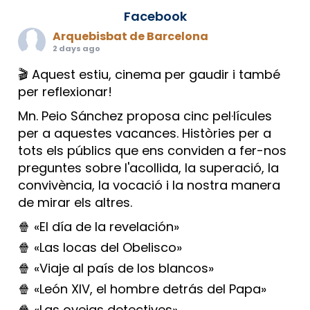
Facebook
Arquebisbat de Barcelona
2 days ago
🎬 Aquest estiu, cinema per gaudir i també
per reflexionar!
Mn. Peio Sánchez proposa cinc pel·lícules
per a aquestes vacances. Històries per a
tots els públics que ens conviden a fer-nos
preguntes sobre l'acollida, la superació, la
convivència, la vocació i la nostra manera
de mirar els altres.
🍿 «El día de la revelación»
🍿 «Las locas del Obelisco»
🍿 «Viaje al país de los blancos»
🍿 «León XIV, el hombre detrás del Papa»
🍿 «Las ovejas detectives»