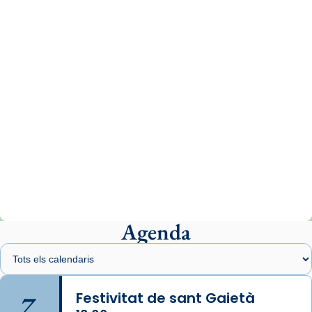
www.vaticannews.va/es/iglesia/news/2026-
07/carmina-historia-depresion-papa-viaje-
espana-testimoni...
Photo
View on Facebook
·
Share
Arquebisbat de Barcelona
1 week ago
«Avui les santes Juliana i Semproniana ens
ajuden a alçar la mirada»
Mons. Sergi Gordo, bisbe de Tortosa, ha
presidit aquest 27 de juliol la missa de Les
Agenda
Santes de Mataró.
🔗
tinyurl.com/cvu5jmbk
📸 J. Merino
7
Festivitat de sant Gaietà