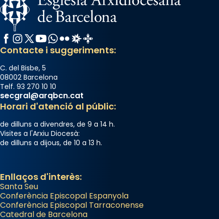
Facebook
Instagram
X / Twitter
YouTube
WhatsApp
Flickr
Radio Estel
Catalunya Cristiana
Contacte i suggeriments:
C. del Bisbe, 5
08002 Barcelona
Telf. 93 270 10 10
secgral@arqbcn.cat
Horari d'atenció al públic:
de dilluns a divendres, de 9 a 14 h.
Visites a l'Arxiu Diocesà:
de dilluns a dijous, de 10 a 13 h.
Enllaços d'interès:
Santa Seu
Conferència Episcopal Espanyola
Conferència Episcopal Tarraconense
Catedral de Barcelona