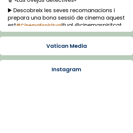
▶️ Descobreix les seves recomanacions i
prepara una bona sessió de cinema aquest
est
itual @cinemaspiritcat
#CinemaEspiritual
Imatge: Generada amb IA (OpenAI)
Video
Vatican Media
View on Facebook
·
Share
Instagram
Arquebisbat de Barcelona
1 week ago
La Carmina va patir depressió. Fa gairebé
dos mesos, a l'Estadi Lluís Companys, la
jove va fer arribar el seu testimoni al papa
Lleó XIV.
Recupera l'entrevista comp
Vatican
tican News 👇
News