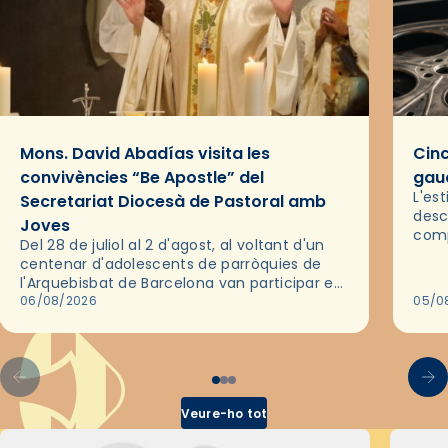
Mons. David Abadías visita les
Cinc
convivències “Be Apostle” del
gaud
L'es
Secretariat Diocesà de Pastoral amb
desc
Joves
comp
Del 28 de juliol al 2 d'agost, al voltant d'un
deix
centenar d'adolescents de parròquies de
trav
l'Arquebisbat de Barcelona van participar en
les convivències Be Apostle, organitzades
06/08/2026
05/0
pel Secretariat Diocesà de Pastoral amb…
Veure-ho tot