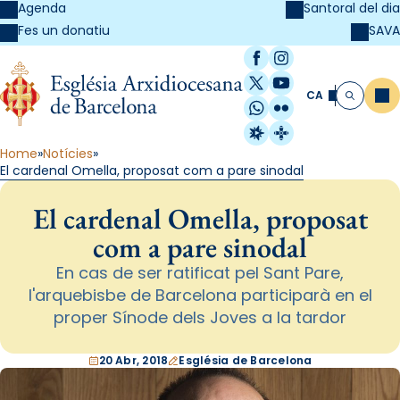
Agenda
Santoral del dia
SAVA
Fes un donatiu
Facebook
Instagram
X / Twitter
YouTube
CA
Me
Cerca
WhatsApp
Flickr
Radio Estel
Catalunya Cristi
Home
Notícies
El cardenal Omella, proposat com a pare sinodal
El cardenal Omella, proposat
com a pare sinodal
En cas de ser ratificat pel Sant Pare,
l'arquebisbe de Barcelona participarà en el
proper Sínode dels Joves a la tardor
20 Abr, 2018
Església de Barcelona