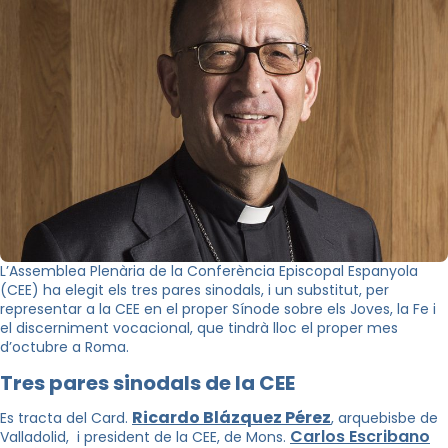
L’Assemblea Plenària de la Conferència Episcopal Espanyola
(CEE) ha elegit els tres pares sinodals, i un substitut, per
representar a la CEE en el proper Sínode sobre els Joves, la Fe i
el discerniment vocacional, que tindrà lloc el proper mes
d’octubre a Roma.
Tres pares sinodals de la CEE
Ricardo Blázquez Pérez
Es tracta del Card.
, arquebisbe de
Carlos Escribano
Valladolid, i president de la CEE, de Mons.