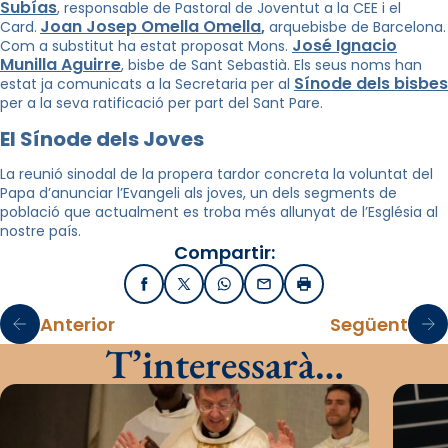
Subías
, responsable de Pastoral de Joventut a la CEE i el
Joan Josep Omella Omella
Card.
,
arquebisbe de Barcelona.
José Ignacio
Com a substitut ha estat proposat Mons.
Munilla Aguirre
, bisbe de Sant Sebastià. Els seus noms han
Sínode dels bisbes
estat ja comunicats a la Secretaria per al
per a la seva ratificació per part del Sant Pare.
El Sínode dels Joves
La reunió sinodal de la propera tardor concreta la voluntat del
Papa d’anunciar l’Evangeli als joves, un dels segments de
població que actualment es troba més allunyat de l’Església al
nostre país.
Compartir:
Facebook
X / Twitter
WhatsApp
Email
Imprimir
Anterior
Següent
T’interessarà…