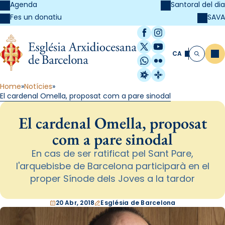
Agenda
Santoral del dia
SAVA
Fes un donatiu
Facebook
Instagram
X / Twitter
YouTube
CA
Me
Cerca
WhatsApp
Flickr
Radio Estel
Catalunya Cristi
Home
Notícies
El cardenal Omella, proposat com a pare sinodal
El cardenal Omella, proposat
com a pare sinodal
En cas de ser ratificat pel Sant Pare,
l'arquebisbe de Barcelona participarà en el
proper Sínode dels Joves a la tardor
20 Abr, 2018
Església de Barcelona