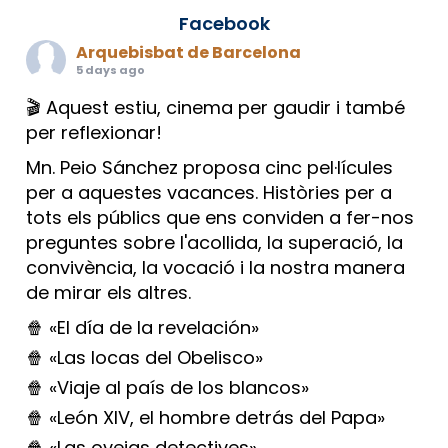
Facebook
Arquebisbat de Barcelona
5 days ago
🎬 Aquest estiu, cinema per gaudir i també
per reflexionar!
Mn. Peio Sánchez proposa cinc pel·lícules
per a aquestes vacances. Històries per a
tots els públics que ens conviden a fer-nos
preguntes sobre l'acollida, la superació, la
convivència, la vocació i la nostra manera
de mirar els altres.
🍿 «El día de la revelación»
🍿 «Las locas del Obelisco»
🍿 «Viaje al país de los blancos»
🍿 «León XIV, el hombre detrás del Papa»
🍿 «Las ovejas detectives»