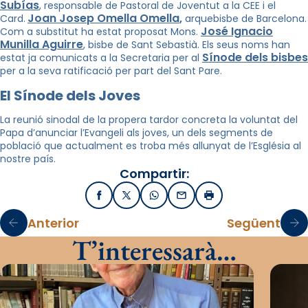
Subías
, responsable de Pastoral de Joventut a la CEE i el
Joan Josep Omella Omella
Card.
,
arquebisbe de Barcelona.
José Ignacio
Com a substitut ha estat proposat Mons.
Munilla Aguirre
, bisbe de Sant Sebastià. Els seus noms han
Sínode dels bisbes
estat ja comunicats a la Secretaria per al
per a la seva ratificació per part del Sant Pare.
El Sínode dels Joves
La reunió sinodal de la propera tardor concreta la voluntat del
Papa d’anunciar l’Evangeli als joves, un dels segments de
població que actualment es troba més allunyat de l’Església al
nostre país.
Compartir:
Facebook
X / Twitter
WhatsApp
Email
Imprimir
Anterior
Següent
T’interessarà…