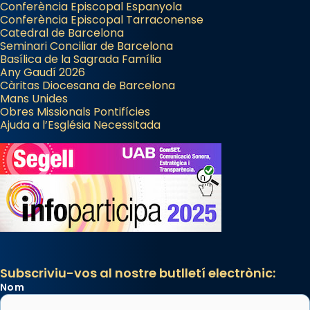
Conferència Episcopal Espanyola
Manuel Blanch, amb aire d’òpera
Conferència Episcopal Tarraconense
italianitzant; s’interpreta per privilegi
Catedral de Barcelona
pontifici, amb orquestra i cor, i té una
Seminari Conciliar de Barcelona
Basílica de la Sagrada Família
duració aproximada de tres hores. Després,
Any Gaudí 2026
processó (recuperada el 1972) al voltant
Càritas Diocesana de Barcelona
del temple amb les relíquies de les santes.
Mans Unides
Obres Missionals Pontifícies
Des de 1985 hi participa també un grup de
Ajuda a l’Església Necessitada
diablesses amb música i ball propis. Festa
gran a Mataró.
«Si vols saber què és calor, ves per les
Santes a Mataró»🥵.
Photo
View on Facebook
·
Share
Subscriviu-vos al nostre butlletí electrònic:
Nom