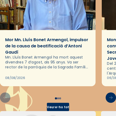
Mor Mn. Lluís Bonet Armengol, impulsor
Mons
de la causa de beatificació d’Antoni
conv
Gaudí
Sec
Mn. Lluís Bonet Armengol ha mort aquest
Jov
divendres 7 d’agost, als 95 anys. Va ser
Del 2
rector de la parròquia de la Sagrada Família
cent
de Barcelona durant 25 anys, entre 1993 i
l'Ar
2018,…
08/08/2026
les 
06/0
pel 
Veure-ho tot