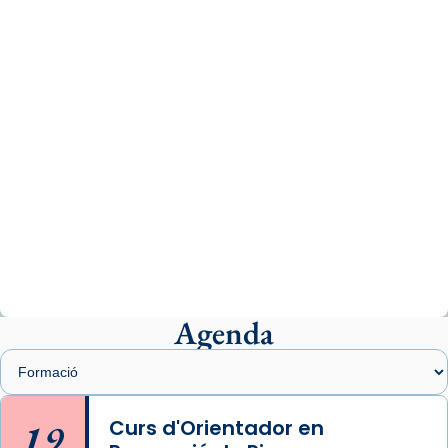
www.vaticannews.va/es/iglesia/news/2026-
07/carmina-historia-depresion-papa-viaje-
espana-testimoni...
Photo
View on Facebook
·
Share
Arquebisbat de Barcelona
2 weeks ago
«Avui les santes Juliana i Semproniana ens
ajuden a alçar la mirada»
Mons. Sergi Gordo, bisbe de Tortosa, ha
presidit aquest 27 de juliol la missa de Les
Agenda
Santes de Mataró.
🔗
tinyurl.com/cvu5jmbk
📸 J. Merino
19
Curs d'Orientador en