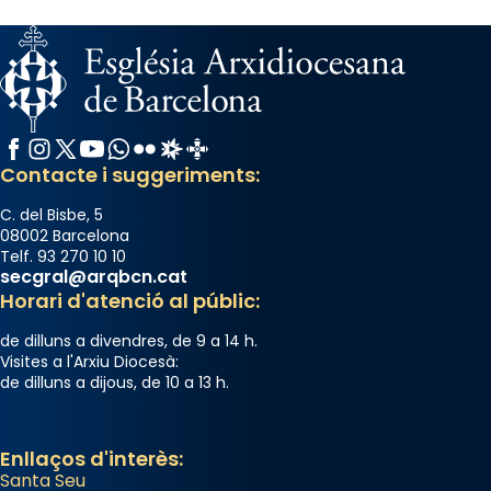
View on Facebook
·
Share
Arquebisbat de Barcelona
2 weeks ago
Memòria de les santes Juliana i
Facebook
Instagram
X / Twitter
YouTube
WhatsApp
Flickr
Radio Estel
Catalunya Cristiana
Semproniana, verges i màrtirs.
Contacte i suggeriments:
Acompanyant la història de sant Cugat, a
C. del Bisbe, 5
partir de l’Edat Mitjana sorgeix la tradició
08002 Barcelona
Telf. 93 270 10 10
que les santes Juliana (“relatiu a Júlia”) i
secgral@arqbcn.cat
Semproniana (“relatiu a Semprònia =
Horari d'atenció al públic:
eterna”) són deixebles seves. I l’any 1667, el
de dilluns a divendres, de 9 a 14 h.
frare Joan Gaspar Roig, afirma en una obra
Visites a l'Arxiu Diocesà:
que les santes són filles de l’antiga Iluro.
de dilluns a dijous, de 10 a 13 h.
Mataró en reivindicarà les relíquies fins que
les aconseguirà el 1772. L’ofici que es canta
a la “Missa de les Santes” (“Missa de
Enllaços d'interès:
Santa Seu
Glòria”) fou composta el 1848 per Mn.