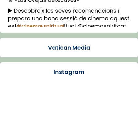
▶️ Descobreix les seves recomanacions i
prepara una bona sessió de cinema aquest
est
itual @cinemaspiritcat
#CinemaEspiritual
Imatge: Generada amb IA (OpenAI)
Video
Vatican Media
View on Facebook
·
Share
Instagram
Arquebisbat de Barcelona
2 weeks ago
La Carmina va patir depressió. Fa gairebé
dos mesos, a l'Estadi Lluís Companys, la
jove va fer arribar el seu testimoni al papa
Lleó XIV.
Recupera l'entrevista comp
Vatican
tican News 👇
News