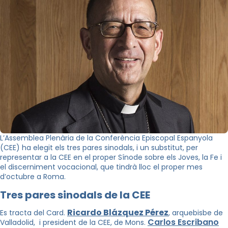
L’Assemblea Plenària de la Conferència Episcopal Espanyola
(CEE) ha elegit els tres pares sinodals, i un substitut, per
representar a la CEE en el proper Sínode sobre els Joves, la Fe i
el discerniment vocacional, que tindrà lloc el proper mes
d’octubre a Roma.
Tres pares sinodals de la CEE
Ricardo Blázquez Pérez
Es tracta del Card.
, arquebisbe de
Carlos Escribano
Valladolid, i president de la CEE, de Mons.