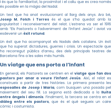
I és que la familiaritat, la proximitat i el caliu que es crea només
és possible en la màgia del Nadal.
Un text que ha anat evolucionant al llarg dels anys. Ara bé,
Josep M. Folch i Torres
és el que s’ha quedat amb l
popularitat i reconeixement del relat. L’estrena va ser el 1916
amb “Els Pastorets o l’adveniment de l’infant Jesús” i aviat va
esdevenir un
èxit rotund
.
Un èxit que ha acompanyat els Nadals dels catalans. Un èxit
que ha superat dictadures, guerres i crisis. Un espectacle que
ha recorregut públics d’arreu, des dels principals teatres de
Barcelona fins a les sales més humils.
Un viatge que ens porta a l’Infant
En general, els Pastorets se centren en el
viatge que fan do
pastors per anar a veure l’infant Jesús
. Així, el relat e
construeix a partir de tres històries. La primera presenta les
esposalles de Josep i Maria
, com busquen una posada pe
naixement del seu fill. La segona està dedicada a la
lluita
entre àngels i dimonis
. Finalment, la tercera se centra en e
diàleg entre els pastors
, que és el què segueix un cair
còmic i costumista.