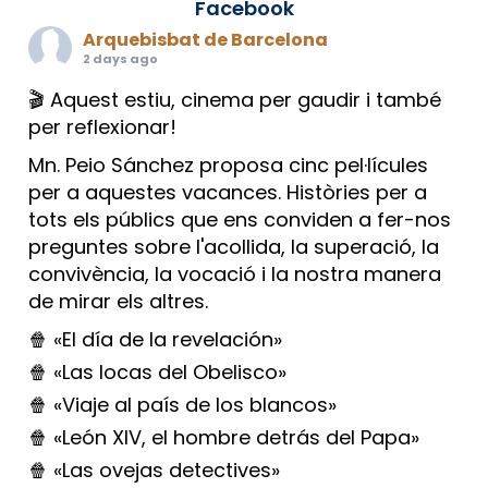
Facebook
Arquebisbat de Barcelona
2 days ago
🎬 Aquest estiu, cinema per gaudir i també
per reflexionar!
Mn. Peio Sánchez proposa cinc pel·lícules
per a aquestes vacances. Històries per a
tots els públics que ens conviden a fer-nos
preguntes sobre l'acollida, la superació, la
convivència, la vocació i la nostra manera
de mirar els altres.
🍿 «El día de la revelación»
🍿 «Las locas del Obelisco»
🍿 «Viaje al país de los blancos»
🍿 «León XIV, el hombre detrás del Papa»
🍿 «Las ovejas detectives»