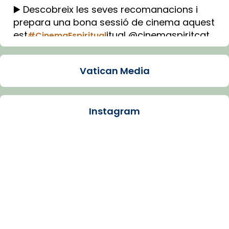
▶️ Descobreix les seves recomanacions i
prepara una bona sessió de cinema aquest
est
itual @cinemaspiritcat
#CinemaEspiritual
Imatge: Generada amb IA (OpenAI)
Video
Vatican Media
View on Facebook
·
Share
Instagram
Arquebisbat de Barcelona
1 week ago
La Carmina va patir depressió. Fa gairebé
dos mesos, a l'Estadi Lluís Companys, la
jove va fer arribar el seu testimoni al papa
Lleó XIV.
Recupera l'entrevista comp
Vatican
tican News 👇
News