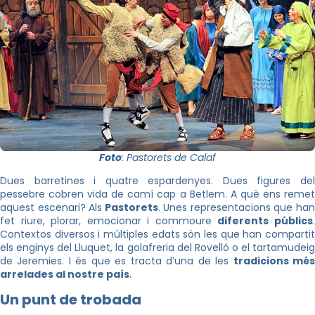
Foto
: Pastorets de Calaf
Dues barretines i quatre espardenyes. Dues figures del
pessebre cobren vida de camí cap a Betlem. A què ens remet
aquest escenari? Als
Pastorets
. Unes representacions que ha
fet riure, plorar, emocionar i commoure
diferents públics
Contextos diversos i múltiples edats són les que han compartit
els enginys del Lluquet, la golafreria del Rovelló o el tartamudeig
de Jeremies. I és que es tracta d’una de les
tradicions mé
arrelades al nostre país
.
Un punt de trobada