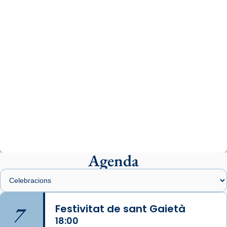
www.vaticannews.va/es/iglesia/news/2026-
07/carmina-historia-depresion-papa-viaje-
espana-testimoni...
Photo
View on Facebook
·
Share
Arquebisbat de Barcelona
1 week ago
«Avui les santes Juliana i Semproniana ens
ajuden a alçar la mirada»
Mons. Sergi Gordo, bisbe de Tortosa, ha
presidit aquest 27 de juliol la missa de Les
Agenda
Santes de Mataró.
🔗
tinyurl.com/cvu5jmbk
📸 J. Merino
7
Festivitat de sant Gaietà
18:00
Photo