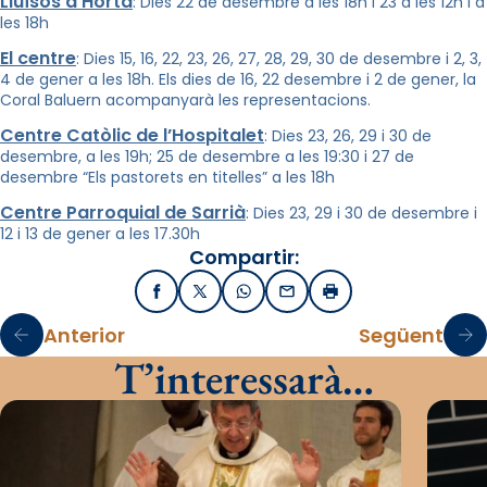
Lluïsos d’Horta
: Dies 22 de desembre a les 18h i 23 a les 12h i a
les 18h
El centre
: Dies 15, 16, 22, 23, 26, 27, 28, 29, 30 de desembre i 2, 3,
4 de gener a les 18h. Els dies de 16, 22 desembre i 2 de gener, la
Coral Baluern acompanyarà les representacions.
Centre Catòlic de l’Hospitalet
: Dies 23, 26, 29 i 30 de
desembre, a les 19h; 25 de desembre a les 19:30 i 27 de
desembre “Els pastorets en titelles” a les 18h
Centre Parroquial de Sarrià
: Dies 23, 29 i 30 de desembre i
12 i 13 de gener a les 17.30h
Compartir:
Facebook
X / Twitter
WhatsApp
Email
Imprimir
Anterior
Següent
T’interessarà…