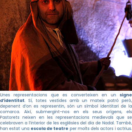
Unes representacions que es converteixen en un
signe
d’identitat
. Sí, totes vestides amb un mateix patró però,
depenent d’on es representin, són un símbol identitari de la
comarca. Així, submergint-nos en els seus orígens, els
Pastorets neixen en les representacions medievals que se
celebraven a l’interior de les esglésies del dia de Nadal. També,
han estat una
escola de teatre
per molts dels actors i actrius