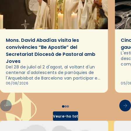
Mons. David Abadías visita les
Cinc
convivències “Be Apostle” del
gaud
L'es
Secretariat Diocesà de Pastoral amb
desc
Joves
comp
Del 28 de juliol al 2 d'agost, al voltant d'un
deix
centenar d'adolescents de parròquies de
trav
l'Arquebisbat de Barcelona van participar en
les convivències Be Apostle, organitzades
06/08/2026
05/0
pel Secretariat Diocesà de Pastoral amb…
Veure-ho tot