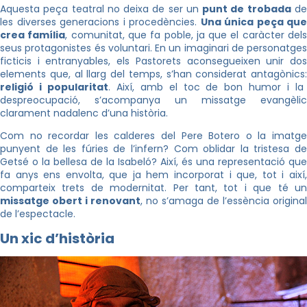
Aquesta peça teatral no deixa de ser un
punt de trobada
d
les diverses generacions i procedències.
Una única peça que
crea família
, comunitat, que fa poble, ja que el caràcter del
seus protagonistes és voluntari. En un imaginari de personatges
ficticis i entranyables, els Pastorets aconsegueixen unir dos
elements que, al llarg del temps, s’han considerat antagònics:
religió i popularitat
. Així, amb el toc de bon humor i la
despreocupació, s’acompanya un missatge evangèlic
clarament nadalenc d’una història.
Com no recordar les calderes del Pere Botero o la imatge
punyent de les fúries de l’infern? Com oblidar la tristesa de
Getsé o la bellesa de la Isabeló? Així, és una representació que
fa anys ens envolta, que ja hem incorporat i que, tot i així,
comparteix trets de modernitat. Per tant, tot i que té un
missatge obert i renovant
, no s’amaga de l’essència original
de l’espectacle.
Un xic d’història