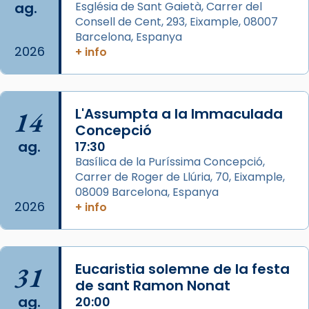
ag.
Església de Sant Gaietà, Carrer del
View on Facebook
·
Share
Consell de Cent, 293, Eixample, 08007
Barcelona, Espanya
2026
Arquebisbat de Barcelona
+ info
is at Catedral
de Barcelona.
2 weeks ago
Aquest dilluns, 27 de juliol, ha tingut lloc la
14
L'Assumpta a la Immaculada
missa d’acció de gràcies en agraïment al
Concepció
comitè organitzador de la visita apostòlica
ag.
17:30
del Sant Pare Lleó XIV a Barcelona, i als
Basílica de la Puríssima Concepció,
col·laboradors, a la Catedral de Barcelona.
Carrer de Roger de Llúria, 70, Eixample,
L’arquebisbe de Barcelona, el cardenal Joan
08009 Barcelona, Espanya
2026
+ info
Josep Omella, ha presidit la missa i l’ha
concelebrat el bisbe auxiliar de Barcelona,
Mons. David Abadías.
📸 Dr. G. Simón
31
Eucaristia solemne de la festa
de sant Ramon Nonat
Photo
ag.
20:00