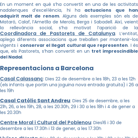
En un moment en què s’ha convertit en una de les activitats
nadalenques d’excel·lència, hi ha
actuacions que han
adquirit molt de renom
. Alguns dels exemples són els d
Mataró, Calaf, l’Ametlla de Merola, Berga i Sabadell. Així, veient
la rellevància social, s’ha motivat l’aparició de la
Coordinadora de Pastorets de Catalunya
. L’entitat
aplega diferents associacions que treballen per mantenir-los
vigents i
conservar el llegat cultural que representen
. I é
que, els Pastorets, s’han convertit en un
tret imprescindible
del Nadal
.
Representacions a Barcelona
Casal Calassanç
: Dies 22 de desembre a les 18h, 23 a les 12h
(els infants que portin una joguina nova entrada gratuïta) i 26 a
les 19h
Casal Catòlic Sant Andreu
: Dies 25 de desembre, a les
21h, 26, a les 19h, 28, a les 20.30h, 29 i 30 a les 18h i 4 de gener a
les 20.30h
Centre Moral i Cultural del Poblenou
: Dies16 i 30 de
desembre a les 17.30h i 13 de gener, a les 17.30h