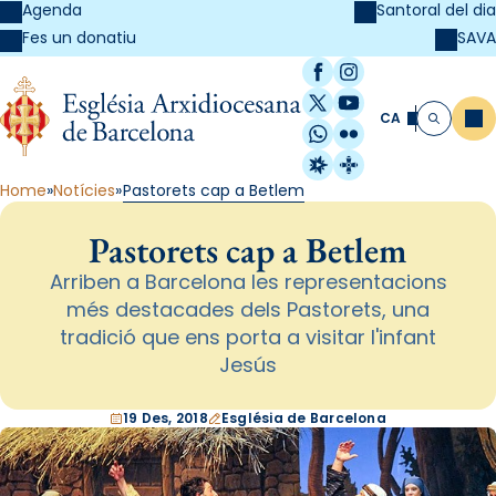
Agenda
Santoral del dia
SAVA
Fes un donatiu
Facebook
Instagram
X / Twitter
YouTube
CA
Me
Cerca
WhatsApp
Flickr
Radio Estel
Catalunya Cristi
Home
Notícies
Pastorets cap a Betlem
Pastorets cap a Betlem
Arriben a Barcelona les representacions
més destacades dels Pastorets, una
tradició que ens porta a visitar l'infant
Jesús
19 Des, 2018
Església de Barcelona