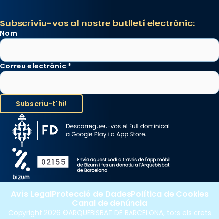
Subscriviu-vos al nostre butlletí electrònic:
Nom
Correu electrònic
*
Avís Legal
Protecció de Dades
Política de Cookies
Canal de denúncia
Copyright 2026 ©ARQUEBISBAT DE BARCELONA, tots els drets