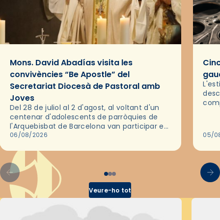
Mons. David Abadías visita les
Cinc
convivències “Be Apostle” del
gaud
L'es
Secretariat Diocesà de Pastoral amb
desc
Joves
comp
Del 28 de juliol al 2 d'agost, al voltant d'un
deix
centenar d'adolescents de parròquies de
trav
l'Arquebisbat de Barcelona van participar en
les convivències Be Apostle, organitzades
06/08/2026
05/0
pel Secretariat Diocesà de Pastoral amb…
Veure-ho tot