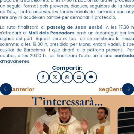
plaça de la Barceloneta a les 17.00 h. Lloc on sortirà en processó
un seguici format pels preveres, diaques, seguidors de la Mare
de Déu, i entre aquests, les forces navals de l’armada que any
rere any hi acudeixen també per demanar-li protecció.
La ruta finalitzarà al
passeig de Joan Borbó
. A les 17.30 
s’atracarà al
Moll dels Pescadors
amb un recorregut per le
aigües del port. Aquest serà el lloc on se celebrarà la missa
solemne, a les 19.00 h, presidida per Mons. Antoni Vadell, bisbe
auxiliar de Barcelona i que tindrà a la patrona present. Per
acabar, a les 20.00 h es finalitzarà l’acte amb una
cantada
d’havaneres
.
Compartir:
Facebook
X / Twitter
WhatsApp
Email
Imprimir
Anterior
Següent
T’interessarà…