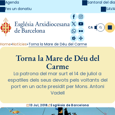
Agenda
Santoral del dia
SAVA
Fes un donatiu
Facebook
Instagram
X / Twitter
YouTube
CA
Me
Cerca
WhatsApp
Flickr
Radio Estel
Catalunya Cristi
Home
Notícies
Torna la Mare de Déu del Carme
Torna la Mare de Déu del
Carme
La patrona del mar surt el 14 de juliol a
espatlles dels seus devots pels voltants del
port en un acte presidit per Mons. Antoni
Vadell
13 Jul, 2018
Església de Barcelona