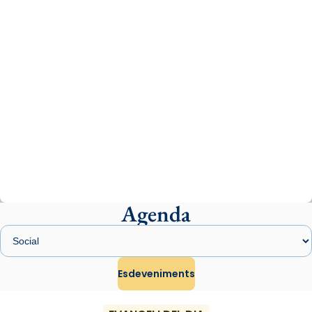
07/carmina-historia-depresion-papa-viaje-
espana-testimoni...
Photo
View on Facebook
·
Share
Arquebisbat de Barcelona
1 week ago
«Avui les santes Juliana i Semproniana ens
ajuden a alçar la mirada»
Mons. Sergi Gordo, bisbe de Tortosa, ha
presidit aquest 27 de juliol la missa de Les
Agenda
Santes de Mataró.
🔗
tinyurl.com/cvu5jmbk
📸 J. Merino
Esdeveniments
Photo