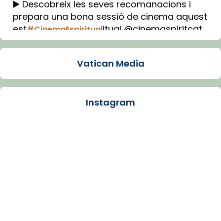
▶️ Descobreix les seves recomanacions i
prepara una bona sessió de cinema aquest
est
itual @cinemaspiritcat
#CinemaEspiritual
Imatge: Generada amb IA (OpenAI)
Video
Vatican Media
View on Facebook
·
Share
Instagram
Arquebisbat de Barcelona
1 week ago
La Carmina va patir depressió. Fa gairebé
dos mesos, a l'Estadi Lluís Companys, la
jove va fer arribar el seu testimoni al papa
Lleó XIV.
Recupera l'entrevista comp
Vatican
tican News 👇
News
www.vaticannews.va/es/iglesia/news/2026-