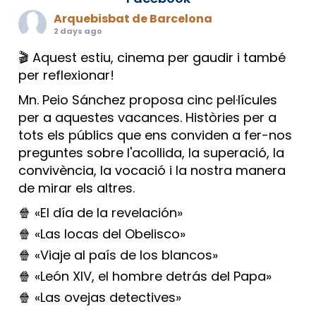
Arquebisbat de Barcelona
2 days ago
🎬 Aquest estiu, cinema per gaudir i també
per reflexionar!
Mn. Peio Sánchez proposa cinc pel·lícules
per a aquestes vacances. Històries per a
tots els públics que ens conviden a fer-nos
preguntes sobre l'acollida, la superació, la
convivència, la vocació i la nostra manera
de mirar els altres.
🍿 «El día de la revelación»
🍿 «Las locas del Obelisco»
🍿 «Viaje al país de los blancos»
🍿 «León XIV, el hombre detrás del Papa»
🍿 «Las ovejas detectives»