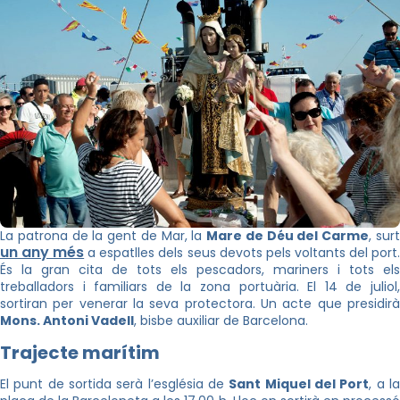
La patrona de la gent de Mar, la
Mare de Déu del Carme
, sur
un any més
a espatlles dels seus devots pels voltants del port
És la gran cita de tots els pescadors, mariners i tots els
treballadors i familiars de la zona portuària. El 14 de juliol,
sortiran per venerar la seva protectora. Un acte que presidirà
Mons. Antoni Vadell
, bisbe auxiliar de Barcelona.
Trajecte marítim
El punt de sortida serà l’església de
Sant Miquel del Port
, a l