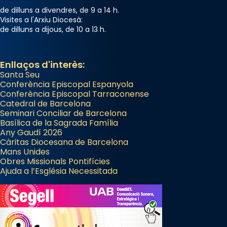
de dilluns a divendres, de 9 a 14 h.
Visites a l'Arxiu Diocesà:
Arquebisbat de Barcelona
de dilluns a dijous, de 10 a 13 h.
2 weeks ago
Memòria de les santes Juliana i
Enllaços d'interès:
Semproniana, verges i màrtirs.
Santa Seu
Acompanyant la història de sant Cugat, a
Conferència Episcopal Espanyola
Conferència Episcopal Tarraconense
partir de l’Edat Mitjana sorgeix la tradició
Catedral de Barcelona
que les santes Juliana (“relatiu a Júlia”) i
Seminari Conciliar de Barcelona
Semproniana (“relatiu a Semprònia =
Basílica de la Sagrada Família
Any Gaudí 2026
eterna”) són deixebles seves. I l’any 1667, el
Càritas Diocesana de Barcelona
frare Joan Gaspar Roig, afirma en una obra
Mans Unides
que les santes són filles de l’antiga Iluro.
Obres Missionals Pontifícies
Ajuda a l’Església Necessitada
Mataró en reivindicarà les relíquies fins que
les aconseguirà el 1772. L’ofici que es canta
a la “Missa de les Santes” (“Missa de
Glòria”) fou composta el 1848 per Mn.
Manuel Blanch, amb aire d’òpera