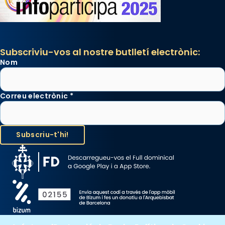
italianitzant; s’interpreta per privilegi
pontifici, amb orquestra i cor, i té una
duració aproximada de tres hores. Després,
processó (recuperada el 1972) al voltant
Subscriviu-vos al nostre butlletí electrònic:
del temple amb les relíquies de les santes.
Nom
Des de 1985 hi participa també un grup de
diablesses amb música i ball propis. Festa
gran a Mataró.
Correu electrònic
*
«Si vols saber què és calor, ves per les
Santes a Mataró»🥵.
Photo
View on Facebook
·
Share