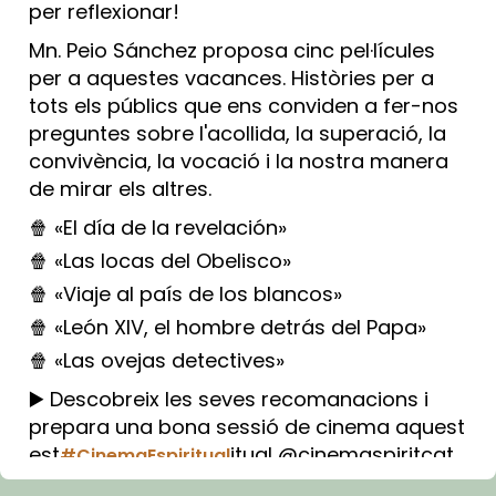
per reflexionar!
Mn. Peio Sánchez proposa cinc pel·lícules
per a aquestes vacances. Històries per a
tots els públics que ens conviden a fer-nos
preguntes sobre l'acollida, la superació, la
convivència, la vocació i la nostra manera
de mirar els altres.
🍿 «El día de la revelación»
🍿 «Las locas del Obelisco»
🍿 «Viaje al país de los blancos»
🍿 «León XIV, el hombre detrás del Papa»
🍿 «Las ovejas detectives»
▶️ Descobreix les seves recomanacions i
prepara una bona sessió de cinema aquest
est
itual @cinemaspiritcat
#CinemaEspiritual
Imatge: Generada amb IA (OpenAI)