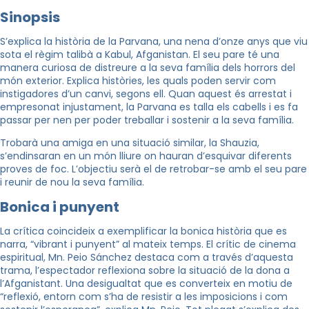
Sinopsis
S’explica la història de la Parvana, una nena d’onze anys que viu
sota el règim talibà a Kabul, Afganistan. El seu pare té una
manera curiosa de distreure a la seva família dels horrors del
món exterior. Explica històries, les quals poden servir com
instigadores d’un canvi, segons ell. Quan aquest és arrestat i
empresonat injustament, la Parvana es talla els cabells i es fa
passar per nen per poder treballar i sostenir a la seva família.
Trobarà una amiga en una situació similar, la Shauzia,
s’endinsaran en un món lliure on hauran d’esquivar diferents
proves de foc. L’objectiu serà el de retrobar-se amb el seu pare
i reunir de nou la seva família.
Bonica i punyent
La crítica coincideix a exemplificar la bonica història que es
narra, “vibrant i punyent” al mateix temps. El crític de cinema
espiritual, Mn. Peio Sánchez destaca com a través d’aquesta
trama, l’espectador reflexiona sobre la situació de la dona a
l’Afganistant. Una desigualtat que es converteix en motiu de
“reflexió, entorn com s’ha de resistir a les imposicions i com