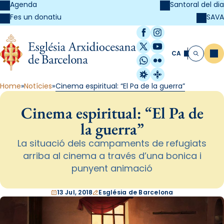
Agenda
Santoral del dia
SAVA
Fes un donatiu
Facebook
Instagram
X / Twitter
YouTube
CA
Me
Cerca
WhatsApp
Flickr
Radio Estel
Catalunya Cristi
Home
Notícies
Cinema espiritual: “El Pa de la guerra”
Cinema espiritual: “El Pa de
la guerra”
La situació dels campaments de refugiats
arriba al cinema a través d’una bonica i
punyent animació
13 Jul, 2018
Església de Barcelona