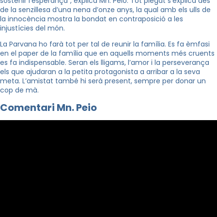
sostenir l’esperança”, explica Mn. Peio. Tot plegat s’explica des
de la senzillesa d’una nena d’onze anys, la qual amb els ulls de
la innocència mostra la bondat en contraposició a les
injustícies del món.
La Parvana ho farà tot per tal de reunir la família. Es fa èmfasi
en el paper de la família que en aquells moments més cruents
es fa indispensable. Seran els lligams, l’amor i la perseverança
els que ajudaran a la petita protagonista a arribar a la seva
meta. L’amistat també hi serà present, sempre per donar un
cop de mà.
Comentari Mn. Peio