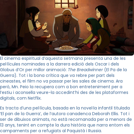
El cinema espiritual d’aquesta setmana presenta una de les
pel·lícules nominades a la darrera edició dels Oscar i dels
Globus d’Or per millor animació:
The Breadwinner
(El Pa de la
Guerra). Tot i la bona crítica que va rebre per part dels
cineastes, el film no va passar per les sales de cinema. Ara
però, Mn. Peio la recupera com a bon entreteniment per a
l’estiu i aconsella veure-la accedint’hi des de les plataformes
digitals, com Netflix.
Es tracta d’una pel·lícula, basada en la novel·la infantil titulada
‘El pan de la Guerra’, de l’autora canadenca Deborah Ellis. Tot i
ser de dibuixos animats, no està recomanada per a menors de
13 anys, tenint en compte la dura història que narra entorn els
campaments per a refugiats al Paquistà i Russia.