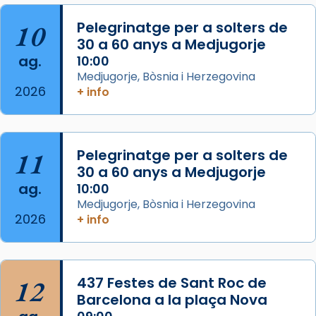
2 weeks ago
Aquest dilluns, 27 de juliol, ha tingut lloc la
10
Pelegrinatge per a solters de
missa d’acció de gràcies en agraïment al
30 a 60 anys a Medjugorje
ag.
comitè organitzador de la visita apostòlica
10:00
Medjugorje, Bòsnia i Herzegovina
del Sant Pare Lleó XIV a Barcelona, i als
2026
+ info
col·laboradors, a la Catedral de Barcelona.
L’arquebisbe de Barcelona, el cardenal Joan
Josep Omella, ha presidit la missa i l’ha
11
Pelegrinatge per a solters de
concelebrat el bisbe auxiliar de Barcelona,
30 a 60 anys a Medjugorje
Mons. David Abadías.
ag.
10:00
📸 Dr. G. Simón
Medjugorje, Bòsnia i Herzegovina
2026
+ info
Photo
View on Facebook
·
Share
12
437 Festes de Sant Roc de
Arquebisbat de Barcelona
2 weeks ago
Barcelona a la plaça Nova