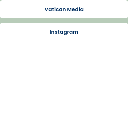
Video
Vatican Media
View on Facebook
·
Share
Instagram
Arquebisbat de Barcelona
1 week ago
La Carmina va patir depressió. Fa gairebé
dos mesos, a l'Estadi Lluís Companys, la
jove va fer arribar el seu testimoni al papa
Lleó XIV.
Recupera l'entrevista comp
Vatican
tican News 👇
News
www.vaticannews.va/es/iglesia/news/2026-
07/carmina-historia-depresion-papa-viaje-
espana-testimoni...
Photo