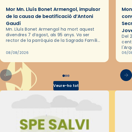
Mor Mn. Lluís Bonet Armengol, impulsor
Mons
de la causa de beatificació d’Antoni
conv
Gaudí
Sec
Mn. Lluís Bonet Armengol ha mort aquest
Jov
divendres 7 d’agost, als 95 anys. Va ser
Del 2
rector de la parròquia de la Sagrada Família
cent
de Barcelona durant 25 anys, entre 1993 i
l'Ar
2018,…
08/08/2026
les 
06/0
pel 
Veure-ho tot