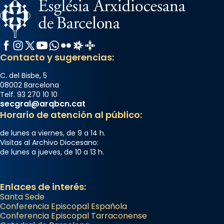
Facebook
Instagram
X / Twitter
YouTube
WhatsApp
Flickr
Radio Estel
Catalunya Cristiana
Contacto y sugerencias:
C. del Bisbe, 5
08002 Barcelona
Telf. 93 270 10 10
secgral@arqbcn.cat
Horario de atención al público:
de lunes a viernes, de 9 a 14 h.
Visitas al Archivo Diocesano:
de lunes a jueves, de 10 a 13 h.
Enlaces de interés:
Santa Sede
Conferencia Episcopal Española
Conferencia Episcopal Tarraconense