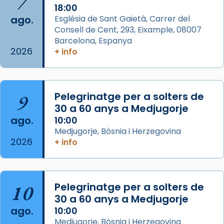
7
Acompanyant la història de sant Cugat, a
18:00
ago.
Església de Sant Gaietà, Carrer del
partir de l’Edat Mitjana sorgeix la tradició
Consell de Cent, 293, Eixample, 08007
que les santes Juliana (“relatiu a Júlia”) i
Barcelona, Espanya
Semproniana (“relatiu a Semprònia =
2026
+ info
eterna”) són deixebles seves. I l’any 1667, el
frare Joan Gaspar Roig, afirma en una obra
que les santes són filles de l’antiga Iluro.
Mataró en reivindicarà les relíq
9
Pelegrinatge per a solters de
...
30 a 60 anys a Medjugorje
Ver más
ago.
10:00
Foto
Medjugorje, Bòsnia i Herzegovina
View on Facebook
·
Share
2026
+ info
Arquebisbat de Barcelona
2 weeks ago
10
Pelegrinatge per a solters de
Jaume, fill de Zebedeu, és juntament amb el
30 a 60 anys a Medjugorje
seu germà Joan i Pere un dels que
ago.
10:00
acompanyava més de prop Jesús.
Medjugorje, Bòsnia i Herzegovina