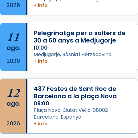
2026
+ info
Segons el llibre dels Fets (12,2) fou el primer
apòstol màrtir, decapitat a Jerusalem per
Herodes Agripa (vers l'any 44).
11
Pelegrinatge per a solters de
Patró de Galícia, després de les invasions
30 a 60 anys a Medjugorje
musulmanes fou venerat com a patró dels
ago.
10:00
Regnes castellans i més tard de tota
Medjugorje, Bòsnia i Herzegovina
Espanya.
2026
+ info
El seu sepulcre a Compostela fou un g
...
Ver más
Foto
12
437 Festes de Sant Roc de
Barcelona a la plaça Nova
View on Facebook
·
Share
ago.
09:00
Plaça Nova, Ciutat Vella, 08002
Barcelona, Espanya
2026
+ info