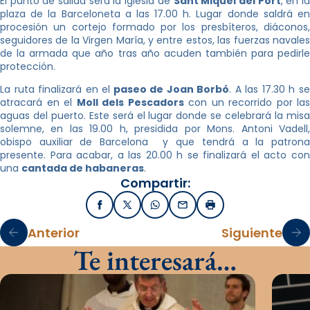
El punto de salida será la iglesia de
Sant Miquel del Port
, en l
plaza de la Barceloneta a las 17.00 h. Lugar donde saldrá en
procesión un cortejo formado por los presbíteros, diáconos,
seguidores de la Virgen María, y entre estos, las fuerzas navales
de la armada que año tras año acuden también para pedirle
protección.
La ruta finalizará en el
paseo de Joan Borbó
. A las 17.30 h s
atracará en el
Moll dels Pescadors
con un recorrido por las
aguas del puerto. Este será el lugar donde se celebrará la misa
solemne, en las 19.00 h, presidida por Mons. Antoni Vadell,
obispo auxiliar de Barcelona y que tendrá a la patrona
presente. Para acabar, a las 20.00 h se finalizará el acto con
una
cantada de habaneras
.
Compartir:
Facebook
X / Twitter
WhatsApp
Email
Imprimir
Anterior
Siguiente
Te interesará…