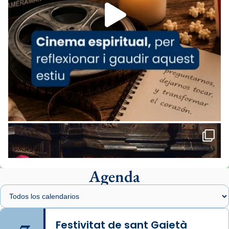
missa d’acció de gràcies en agraïment al
comitè organitzador de la visita apostòlica
del Sant Pare Lleó XIV a Barcelona, i als
col·laboradors, a la Catedral de Barcelona.
L’arquebisbe de Barcelona, el cardenal Joan
Josep Omella, ha presidit la missa i l’ha
concelebrat el bisbe auxiliar de Barcelona,
Mons. David Abadías.
📸 Dr. G. Simón
Foto
View on Facebook
·
Share
Agenda
Arquebisbat de Barcelona
1 week ago
Memòria de les santes Juliana i
Semproniana, verges i màrtirs.
Festivitat de sant Gaietà