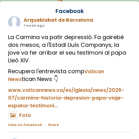
Facebook
Arquebisbat de Barcelona
1 week ago
La Carmina va patir depressió. Fa gairebé
dos mesos, a l'Estadi Lluís Companys, la
jove va fer arribar el seu testimoni al papa
Lleó XIV.
Recupera l'entrevista comp
Vatican
tican News 👇
News
www.vaticannews.va/es/iglesia/news/2026-
07/carmina-historia-depresion-papa-viaje-
espana-testimoni...
Foto
View on Facebook
·
Share