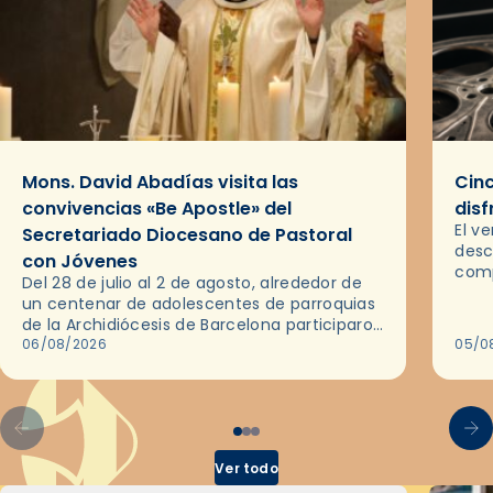
Mons. David Abadías visita las
Cinc
convivencias «Be Apostle» del
disf
El v
Secretariado Diocesano de Pastoral
desc
con Jóvenes
comp
Del 28 de julio al 2 de agosto, alrededor de
ocas
un centenar de adolescentes de parroquias
histo
de la Archidiócesis de Barcelona participaron
sobr
en las convivencias Be Apostle, organizadas
06/08/2026
05/0
por el Secretariado Diocesano…
Ver todo