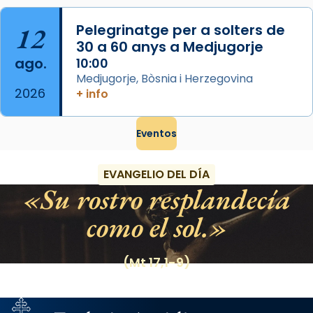
12
Pelegrinatge per a solters de
30 a 60 anys a Medjugorje
ago.
10:00
Medjugorje, Bòsnia i Herzegovina
2026
+ info
Eventos
EVANGELIO DEL DÍA
Su rostro resplandecía
como el sol.
(Mt 17,1-9)