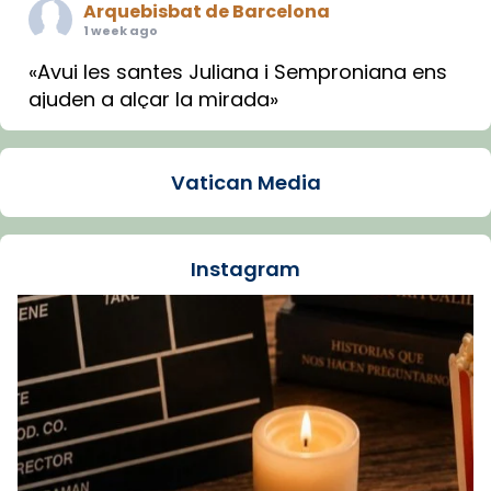
Arquebisbat de Barcelona
1 week ago
«Avui les santes Juliana i Semproniana ens
ajuden a alçar la mirada»
Mons. Sergi Gordo, bisbe de Tortosa, ha
presidit aquest 27 de juliol la missa de Les
Vatican Media
Santes de Mataró.
🔗
tinyurl.com/cvu5jmbk
📸 J. Merino
Instagram
Foto
View on Facebook
·
Share
Arquebisbat de Barcelona
is at Catedral
de Barcelona.
1 week ago
Aquest dilluns, 27 de juliol, ha tingut lloc la