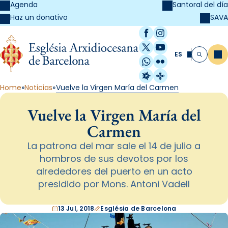
Agenda
Santoral del día
SAVA
Haz un donativo
Facebook
Instagram
X / Twitter
YouTube
ES
Me
Buscar
WhatsApp
Flickr
Radio Estel
Catalunya Cristi
Home
Noticias
Vuelve la Virgen María del Carmen
Vuelve la Virgen María del
Carmen
La patrona del mar sale el 14 de julio a
hombros de sus devotos por los
alrededores del puerto en un acto
presidido por Mons. Antoni Vadell
13 Jul, 2018
Església de Barcelona