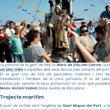
La patrona de la gent de Mar, la
Mare de Déu del Carme
, sur
un any més
a espatlles dels seus devots pels voltants del port
És la gran cita de tots els pescadors, mariners i tots els
treballadors i familiars de la zona portuària. El 14 de juliol,
sortiran per venerar la seva protectora. Un acte que presidirà
Mons. Antoni Vadell
, bisbe auxiliar de Barcelona.
Trajecte marítim
El punt de sortida serà l’església de
Sant Miquel del Port
, a l