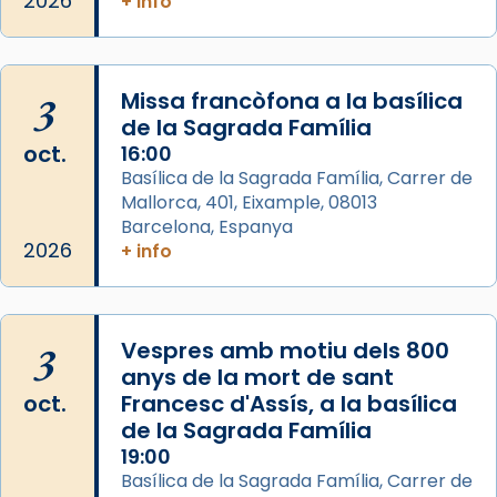
2026
+ info
Santes a Mataró»🥵.
Photo
View on Facebook
·
Share
3
Missa francòfona a la basílica
de la Sagrada Família
Arquebisbat de Barcelona
oct.
16:00
2 weeks ago
Basílica de la Sagrada Família, Carrer de
Mallorca, 401, Eixample, 08013
Jaume, fill de Zebedeu, és juntament amb el
Barcelona, Espanya
seu germà Joan i Pere un dels que
2026
+ info
acompanyava més de prop Jesús.
Segons el llibre dels Fets (12,2) fou el primer
apòstol màrtir, decapitat a Jerusalem per
3
Vespres amb motiu dels 800
Herodes Agripa (vers l'any 44).
anys de la mort de sant
Patró de Galícia, després de les invasions
oct.
Francesc d'Assís, a la basílica
musulmanes fou venerat com a patró dels
de la Sagrada Família
Regnes castellans i més tard de tota
19:00
Basílica de la Sagrada Família, Carrer de
Espanya.