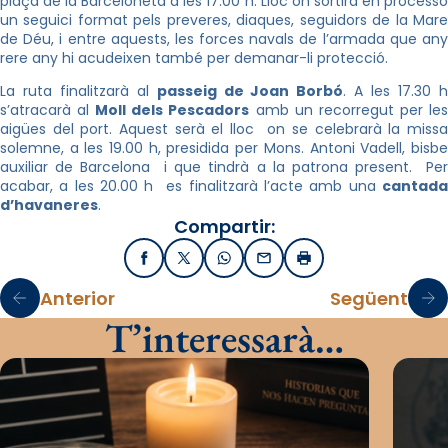
plaça de la Barceloneta a les 17.00 h. Lloc on sortirà en processó
un seguici format pels preveres, diaques, seguidors de la Mare
de Déu, i entre aquests, les forces navals de l’armada que any
rere any hi acudeixen també per demanar-li protecció.
La ruta finalitzarà al
passeig de Joan Borbó
. A les 17.30 
s’atracarà al
Moll dels Pescadors
amb un recorregut per le
aigües del port. Aquest serà el lloc on se celebrarà la missa
solemne, a les 19.00 h, presidida per Mons. Antoni Vadell, bisbe
auxiliar de Barcelona i que tindrà a la patrona present. Per
acabar, a les 20.00 h es finalitzarà l’acte amb una
cantada
d’havaneres
.
Compartir:
Facebook
X / Twitter
WhatsApp
Email
Imprimir
Anterior
Següent
T’interessarà…