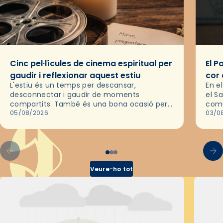
Cinc pel·lícules de cinema espiritual per
El P
gaudir i reflexionar aquest estiu
cor 
L'estiu és un temps per descansar,
En e
desconnectar i gaudir de moments
el S
compartits. També és una bona ocasió per
comu
deixar-se portar per una bona història i, a
05/08/2026
de l
03/0
través del cinema, reflexionar sobre les…
d’un
Veure-ho tot