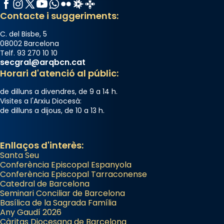
Facebook
Instagram
X / Twitter
YouTube
WhatsApp
Flickr
Radio Estel
Catalunya Cristiana
Contacte i suggeriments:
C. del Bisbe, 5
08002 Barcelona
Telf. 93 270 10 10
secgral@arqbcn.cat
Horari d'atenció al públic:
de dilluns a divendres, de 9 a 14 h.
Visites a l'Arxiu Diocesà:
de dilluns a dijous, de 10 a 13 h.
Enllaços d'interès:
Santa Seu
Conferència Episcopal Espanyola
Conferència Episcopal Tarraconense
Catedral de Barcelona
Seminari Conciliar de Barcelona
Basílica de la Sagrada Família
Any Gaudí 2026
Càritas Diocesana de Barcelona