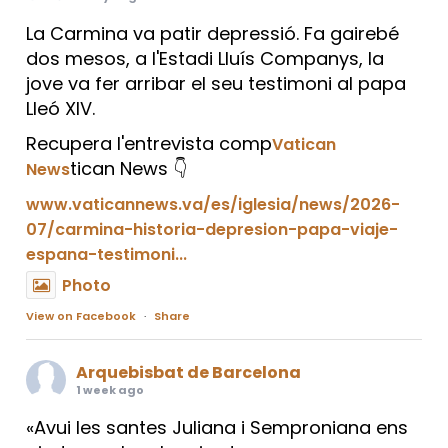
La Carmina va patir depressió. Fa gairebé
dos mesos, a l'Estadi Lluís Companys, la
jove va fer arribar el seu testimoni al papa
Lleó XIV.
Recupera l'entrevista comp
Vatican
tican News 👇
News
www.vaticannews.va/es/iglesia/news/2026-
07/carmina-historia-depresion-papa-viaje-
espana-testimoni...
Photo
View on Facebook
·
Share
Arquebisbat de Barcelona
1 week ago
«Avui les santes Juliana i Semproniana ens