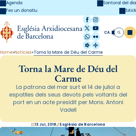
Agenda
Santoral del dia
SAVA
Fes un donatiu
Facebook
Instagram
X / Twitter
YouTube
CA
Me
Cerca
WhatsApp
Flickr
Radio Estel
Catalunya Cristi
Home
Notícies
Torna la Mare de Déu del Carme
Torna la Mare de Déu del
Carme
La patrona del mar surt el 14 de juliol a
espatlles dels seus devots pels voltants del
port en un acte presidit per Mons. Antoni
Vadell
13 Jul, 2018
Església de Barcelona