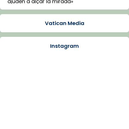
ajuden a alçar la mirada»
Mons. Sergi Gordo, bisbe de Tortosa, ha
presidit aquest 27 de juliol la missa de Les
Vatican Media
Santes de Mataró.
🔗
tinyurl.com/cvu5jmbk
📸 J. Merino
Instagram
Photo
View on Facebook
·
Share
Arquebisbat de Barcelona
is at Catedral
de Barcelona.
1 week ago
Aquest dilluns, 27 de juliol, ha tingut lloc la
missa d’acció de gràcies en agraïment al
comitè organitzador de la visita apostòlica
del Sant Pare Lleó XIV a Barcelona, i als
col·laboradors, a la Catedral de Barcelona.