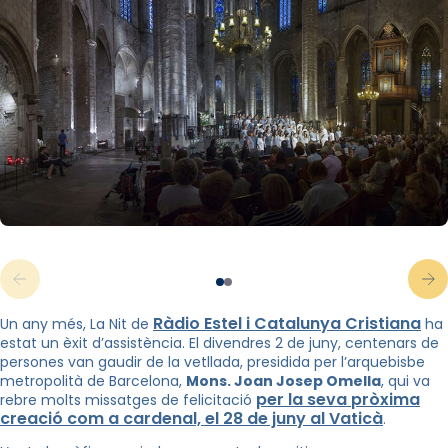
Ràdio Estel i Catalunya Cristiana
Un any més, La Nit de
ha
estat un èxit d’assistència. El divendres 2 de juny, centenars de
persones van gaudir de la vetllada, presidida per l’arquebisbe
metropolità de Barcelona,
Mons. Joan Josep Omella
, qui va
per la seva pròxima
rebre molts missatges de felicitació
creació com a cardenal, el 28 de juny al Vaticà
.