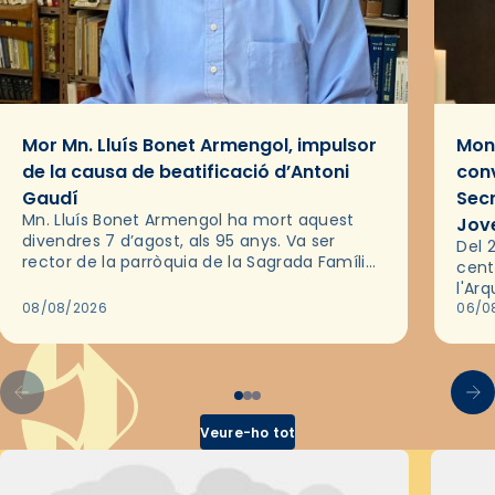
Mor Mn. Lluís Bonet Armengol, impulsor
Mons
de la causa de beatificació d’Antoni
conv
Gaudí
Sec
Mn. Lluís Bonet Armengol ha mort aquest
Jov
divendres 7 d’agost, als 95 anys. Va ser
Del 2
rector de la parròquia de la Sagrada Família
cent
de Barcelona durant 25 anys, entre 1993 i
l'Ar
2018,…
08/08/2026
les 
06/0
pel 
Veure-ho tot