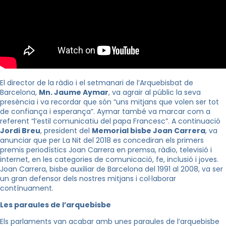
El director de la ràdio i el setmanari de l’Arquebisbat de
Barcelona, ​​
Mn. Jaume Aymar
, va agrair al públic la seva
presència i va recordar que són “uns mitjans que volen ser tot
de confiança i esperança”. Aymar també va marcar com a
referent “l’estil comunicatiu del papa Francesc”. A continuació
Jordi Breu
, president del
Memorial bisbe Joan Carrera
, va
anunciar que per La Nit del 2018 es concediran els primers
premis periodístics Joan Carrera en premsa, ràdio, televisió i
internet, en les categories de comunicació, fe, inclusió i joves.
Joan Carrera, bisbe auxiliar de Barcelona del 1991 al 2008, va ser
un gran defensor dels nostres mitjans i col·laborar
contínuament.
Les paraules de l’arquebisbe
Els parlaments van acabar amb unes paraules de l’arquebisbe