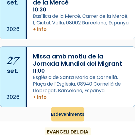
set.
de la Mercè
10:30
Arquebisbat de Barcelona
Basílica de la Mercè, Carrer de la Mercè,
2 weeks ago
1, Ciutat Vella, 08002 Barcelona, Espanya
2026
+ info
Memòria de les santes Juliana i
Semproniana, verges i màrtirs.
Acompanyant la història de sant Cugat, a
27
Missa amb motiu de la
partir de l’Edat Mitjana sorgeix la tradició
Jornada Mundial del Migrant
que les santes Juliana (“relatiu a Júlia”) i
set.
11:00
Semproniana (“relatiu a Semprònia =
Església de Santa Maria de Cornellà,
eterna”) són deixebles seves. I l’any 1667, el
Plaça de l'Església, 08940 Cornellà de
frare Joan Gaspar Roig, afirma en una obra
Llobregat, Barcelona, Espanya
que les santes són filles de l’antiga Iluro.
2026
+ info
Mataró en reivindicarà les relíquies fins que
les aconseguirà el 1772. L’ofici que es canta
Esdeveniments
a la “Missa de les Santes” (“Missa de
Glòria”) fou composta el 1848 per Mn.
EVANGELI DEL DIA
Manuel Blanch, amb aire d’òpera