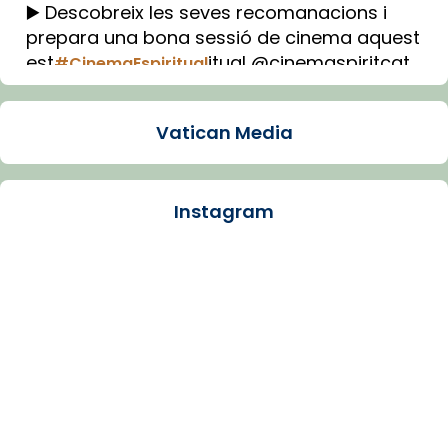
▶️ Descobreix les seves recomanacions i
prepara una bona sessió de cinema aquest
est
itual @cinemaspiritcat
#CinemaEspiritual
Imatge: Generada amb IA (OpenAI)
Video
Vatican Media
View on Facebook
·
Share
Instagram
Arquebisbat de Barcelona
1 week ago
La Carmina va patir depressió. Fa gairebé
dos mesos, a l'Estadi Lluís Companys, la
jove va fer arribar el seu testimoni al papa
Lleó XIV.
Recupera l'entrevista comp
Vatican
tican News 👇
News
www.vaticannews.va/es/iglesia/news/2026-