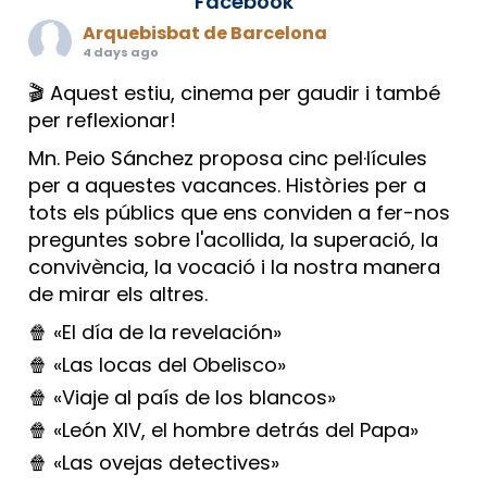
Facebook
Arquebisbat de Barcelona
4 days ago
🎬 Aquest estiu, cinema per gaudir i també
per reflexionar!
Mn. Peio Sánchez proposa cinc pel·lícules
per a aquestes vacances. Històries per a
tots els públics que ens conviden a fer-nos
preguntes sobre l'acollida, la superació, la
convivència, la vocació i la nostra manera
de mirar els altres.
🍿 «El día de la revelación»
🍿 «Las locas del Obelisco»
🍿 «Viaje al país de los blancos»
🍿 «León XIV, el hombre detrás del Papa»
🍿 «Las ovejas detectives»