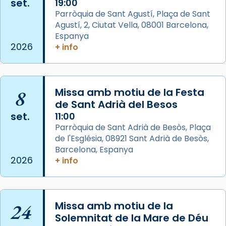
set.
19:00
View on Facebook
·
Share
Parròquia de Sant Agustí, Plaça de Sant
Agustí, 2, Ciutat Vella, 08001 Barcelona,
Arquebisbat de Barcelona
is at Catedral
Espanya
de Barcelona.
2026
+ info
2 weeks ago
Aquest dilluns, 27 de juliol, ha tingut lloc la
missa d’acció de gràcies en agraïment al
8
Missa amb motiu de la Festa
comitè organitzador de la visita apostòlica
de Sant Adrià del Besos
del Sant Pare Lleó XIV a Barcelona, i als
set.
11:00
col·laboradors, a la Catedral de Barcelona.
Parròquia de Sant Adrià de Besòs, Plaça
L’arquebisbe de Barcelona, el cardenal Joan
de l'Església, 08921 Sant Adrià de Besòs,
Josep Omella, ha presidit la missa i l’ha
Barcelona, Espanya
2026
+ info
concelebrat el bisbe auxiliar de Barcelona,
Mons. David Abadías.
📸 Dr. G. Simón
24
Missa amb motiu de la
Photo
Solemnitat de la Mare de Déu
View on Facebook
·
Share