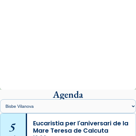
07/carmina-historia-depresion-papa-viaje-
espana-testimoni...
Photo
View on Facebook
·
Share
Arquebisbat de Barcelona
2 weeks ago
«Avui les santes Juliana i Semproniana ens
ajuden a alçar la mirada»
Mons. Sergi Gordo, bisbe de Tortosa, ha
presidit aquest 27 de juliol la missa de Les
Agenda
Santes de Mataró.
🔗
tinyurl.com/cvu5jmbk
📸 J. Merino
5
Eucaristia per l'aniversari de la
Mare Teresa de Calcuta
Photo