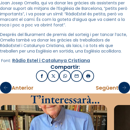
Joan Josep Omella, qui va donar les gràcies als assistents per
donar suport als mitjans de l’Església de Barcelona, ​​”petits però
importants”, i va posar un símil: “RàdioEstel és petita, però va
marcant el camí. És com la goteta d’aigua que va caient a la
roca i poc a poc va obrint forat”.
Després del lliurament de premis del sorteig i per tancar l’acte,
Omella també va donar les gràcies als treballadors de
RàdioEstel i Catalunya Cristiana, als laics, i a tots els que
treballen per una Església en sortida, una Església acollidora.
Ràdio Estel
i Catalunya Cristiana
Font:
Compartir:
Facebook
X / Twitter
WhatsApp
Email
Imprimir
Anterior
Següent
T’interessarà…