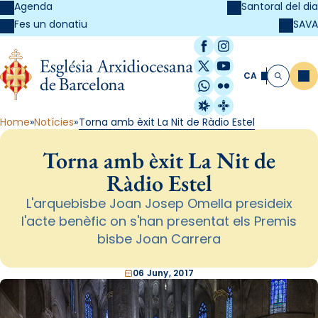
Agenda
Santoral del dia
SAVA
Fes un donatiu
Facebook
Instagram
X / Twitter
YouTube
CA
Me
Cerca
WhatsApp
Flickr
Radio Estel
Catalunya Cristi
Home
Notícies
Torna amb èxit La Nit de Ràdio Estel
Torna amb èxit La Nit de
Ràdio Estel
L'arquebisbe Joan Josep Omella presideix
l'acte benèfic on s'han presentat els Premis
bisbe Joan Carrera
06 Juny, 2017