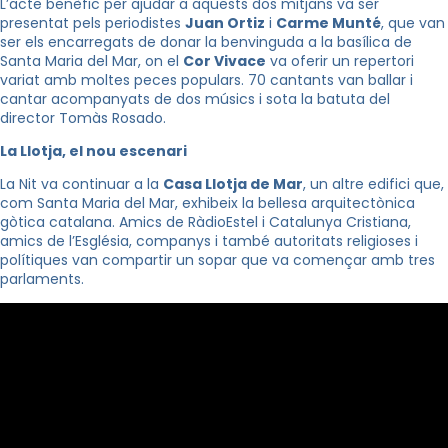
L’acte benèfic per ajudar a aquests dos mitjans va ser
presentat pels periodistes
Juan Ortiz
i
Carme Munté
, que van
ser els encarregats de donar la benvinguda a la basílica de
Santa Maria del Mar, on el
Cor Vivace
va oferir un repertori
variat amb moltes peces populars. 70 cantants van ballar i
cantar acompanyats de dos músics i sota la batuta del
director Tomàs Rosado.
La Llotja, el nou escenari
La Nit va continuar a la
Casa Llotja de Mar
, un altre edifici que,
com Santa Maria del Mar, exhibeix la bellesa arquitectònica
gòtica catalana. Amics de RàdioEstel i Catalunya Cristiana,
amics de l’Església, companys i també autoritats religioses i
polítiques van compartir un sopar que va començar amb tres
parlaments.