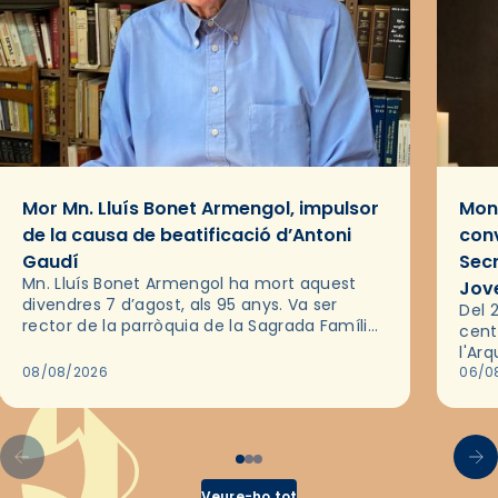
Mor Mn. Lluís Bonet Armengol, impulsor
Mons
de la causa de beatificació d’Antoni
conv
Gaudí
Sec
Mn. Lluís Bonet Armengol ha mort aquest
Jov
divendres 7 d’agost, als 95 anys. Va ser
Del 2
rector de la parròquia de la Sagrada Família
cent
de Barcelona durant 25 anys, entre 1993 i
l'Ar
2018,…
08/08/2026
les 
06/0
pel 
Veure-ho tot