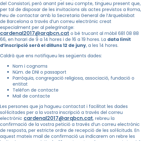
del Consistori, però anant pel seu compte, tingueu present que,
per tal de disposar de les invitacions als actes previstos a Roma,
heu de contactar amb la Secretaria General de l’Arquebisbat
de Barcelona a través d’un correu electrònic creat
especialment per al pelegrinatge:
cardenal2017@arqbcn.cat
o bé trucant al mòbil 681 08 88
66, en horari de 9 a 14 hores i de 16 a 19 hores. La
data límit
d’inscripció serà el dilluns 12 de juny
, a les 14 hores.
Caldrà que ens notifiqueu les següents dades:
Nom i cognoms
Núm. de DNI o passaport
Parròquia, congregació religiosa, associació, fundació o
entitat
Telèfon de contacte
Mail de contacte
Les persones que ja hagueu contactat i facilitat les dades
sol·licitades per a la vostra inscripció a través del correu
cardenal2017@arqbcn.cat
electrònic
, rebreu la
confirmació de la vostra petició a través d’un correu electrònic
de resposta, per estricte ordre de recepció de les sol·licituds. En
aquest mateix mail de confirmació us indicarem on rebre les