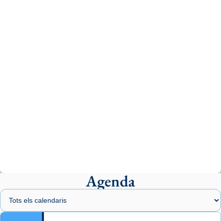
tican News 👇
News
www.vaticannews.va/es/iglesia/news/2026-
07/carmina-historia-depresion-papa-viaje-
espana-testimoni...
Photo
View on Facebook
·
Share
Arquebisbat de Barcelona
2 weeks ago
«Avui les santes Juliana i Semproniana ens
ajuden a alçar la mirada»
Mons. Sergi Gordo, bisbe de Tortosa, ha
presidit aquest 27 de juliol la missa de Les
Agenda
Santes de Mataró.
🔗
tinyurl.com/cvu5jmbk