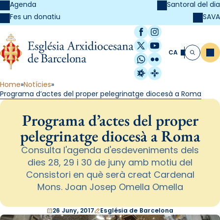
Agenda
Santoral del dia
SAVA
Fes un donatiu
Facebook
Instagram
X / Twitter
YouTube
CA
Me
Cerca
WhatsApp
Flickr
Radio Estel
Catalunya Cristi
Home
Notícies
Programa d’actes del proper pelegrinatge diocesà a Roma
Programa d’actes del proper
pelegrinatge diocesà a Roma
Consulta l'agenda d'esdeveniments dels
dies 28, 29 i 30 de juny amb motiu del
Consistori en què serà creat Cardenal
Mons. Joan Josep Omella Omella
26 Juny, 2017
Església de Barcelona