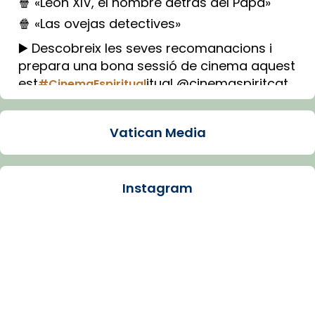
🍿 «León XIV, el hombre detrás del Papa»
🍿 «Las ovejas detectives»
▶️ Descobreix les seves recomanacions i
prepara una bona sessió de cinema aquest
est
itual @cinemaspiritcat
#CinemaEspiritual
Imatge: Generada amb IA (OpenAI)
Video
Vatican Media
View on Facebook
·
Share
Instagram
Arquebisbat de Barcelona
1 week ago
La Carmina va patir depressió. Fa gairebé
dos mesos, a l'Estadi Lluís Companys, la
jove va fer arribar el seu testimoni al papa
Lleó XIV.
Recupera l'entrevista comp
Vatican