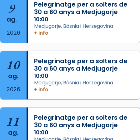
📸 J. Merino
9
Pelegrinatge per a solters de
30 a 60 anys a Medjugorje
Photo
ag.
10:00
View on Facebook
·
Share
Medjugorje, Bòsnia i Herzegovina
2026
+ info
Arquebisbat de Barcelona
is at Catedral
de Barcelona.
2 weeks ago
Aquest dilluns, 27 de juliol, ha tingut lloc la
10
Pelegrinatge per a solters de
missa d’acció de gràcies en agraïment al
30 a 60 anys a Medjugorje
ag.
comitè organitzador de la visita apostòlica
10:00
Medjugorje, Bòsnia i Herzegovina
del Sant Pare Lleó XIV a Barcelona, i als
2026
+ info
col·laboradors, a la Catedral de Barcelona.
L’arquebisbe de Barcelona, el cardenal Joan
Josep Omella, ha presidit la missa i l’ha
11
Pelegrinatge per a solters de
concelebrat el bisbe auxiliar de Barcelona,
30 a 60 anys a Medjugorje
Mons. David Abadías.
ag.
10:00
📸 Dr. G. Simón
Medjugorje, Bòsnia i Herzegovina