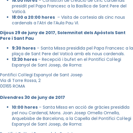
16:00 hores
– Consistori de creació de cinc cardenals
presidit pel Papa Francesc a la Basílica de Sant Pere del
Vaticà.
18:00 a 20:00 hores
– Visita de cortesia als cinc nous
cardenals a l’Atri de l’Aula Pau VI.
Dijous 29 de juny de 2017, Solemnitat dels Apòstols Sant
Pere i Sant Pau
9:30 hores
– Santa Missa presidida pel Papa Francesc a la
plaça de Sant Pere del Vaticà amb els nous cardenals.
13:30 hores
– Recepció i bufet en el Pontifici Col·legi
Espanyol de Sant Josep, de Roma:
Pontifici Col·legi Espanyol de Sant Josep
Via di Torre Rossa, 2
00165 ROMA
Divendres 30 de juny de 2017
10:00 hores
– Santa Missa en acció de gràcies presidida
pel nou Cardenal, Mons. Joan Josep Omella Omella,
Arquebisbe de Barcelona, a la Capella del Pontifici Col·legi
Espanyol de Sant Josep, de Roma: