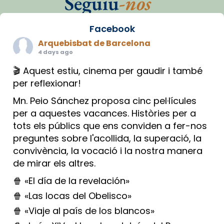
Seguiu
-nos
Facebook
Arquebisbat de Barcelona
4 days ago
🎬 Aquest estiu, cinema per gaudir i també
per reflexionar!
Mn. Peio Sánchez proposa cinc pel·lícules
per a aquestes vacances. Històries per a
tots els públics que ens conviden a fer-nos
preguntes sobre l'acollida, la superació, la
convivència, la vocació i la nostra manera
de mirar els altres.
🍿 «El día de la revelación»
🍿 «Las locas del Obelisco»
🍿 «Viaje al país de los blancos»