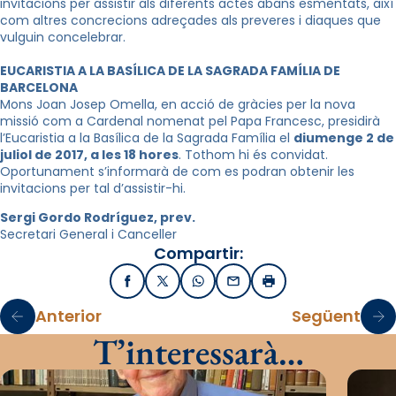
invitacions per assistir als diferents actes abans esmentats, així
com altres concrecions adreçades als preveres i diaques que
vulguin concelebrar.
EUCARISTIA A LA BASÍLICA DE LA SAGRADA FAMÍLIA DE
BARCELONA
Mons Joan Josep Omella, en acció de gràcies per la nova
missió com a Cardenal nomenat pel Papa Francesc, presidirà
l’Eucaristia a la Basílica de la Sagrada Família el
diumenge 2 de
juliol de 2017, a les 18 hores
. Tothom hi és convidat.
Oportunament s’informarà de com es podran obtenir les
invitacions per tal d’assistir-hi.
Sergi Gordo Rodríguez, prev.
Secretari General i Canceller
Compartir:
Facebook
X / Twitter
WhatsApp
Email
Imprimir
Anterior
Següent
T’interessarà…