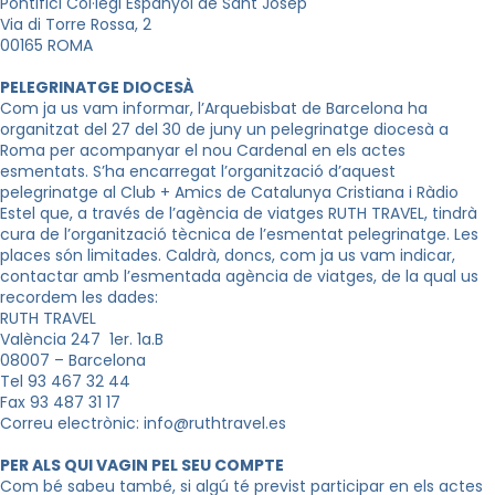
Pontifici Col·legi Espanyol de Sant Josep
Via di Torre Rossa, 2
00165 ROMA
PELEGRINATGE DIOCESÀ
Com ja us vam informar, l’Arquebisbat de Barcelona ha
organitzat del 27 del 30 de juny un pelegrinatge diocesà a
Roma per acompanyar el nou Cardenal en els actes
esmentats. S’ha encarregat l’organització d’aquest
pelegrinatge al Club + Amics de Catalunya Cristiana i Ràdio
Estel que, a través de l’agència de viatges RUTH TRAVEL, tindrà
cura de l’organització tècnica de l’esmentat pelegrinatge. Les
places són limitades. Caldrà, doncs, com ja us vam indicar,
contactar amb l’esmentada agència de viatges, de la qual us
recordem les dades:
RUTH TRAVEL
València 247 1er. 1a.B
08007 – Barcelona
Tel 93 467 32 44
Fax 93 487 31 17
Correu electrònic: info@ruthtravel.es
PER ALS QUI VAGIN PEL SEU COMPTE
Com bé sabeu també, si algú té previst participar en els actes