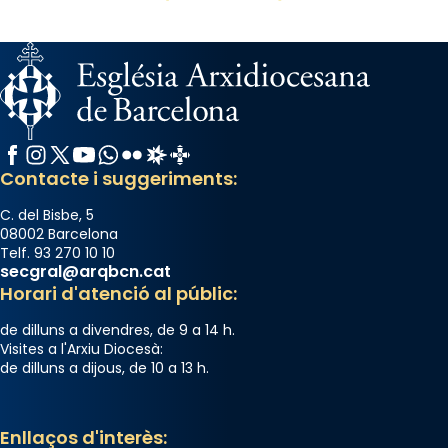
Facebook
Instagram
X / Twitter
YouTube
WhatsApp
Flickr
Radio Estel
Catalunya Cristiana
Contacte i suggeriments:
C. del Bisbe, 5
08002 Barcelona
Telf. 93 270 10 10
secgral@arqbcn.cat
Horari d'atenció al públic:
de dilluns a divendres, de 9 a 14 h.
Visites a l'Arxiu Diocesà:
de dilluns a dijous, de 10 a 13 h.
Enllaços d'interès: