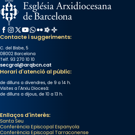
Facebook
Instagram
X / Twitter
YouTube
WhatsApp
Flickr
Radio Estel
Catalunya Cristiana
Contacte i suggeriments:
C. del Bisbe, 5
08002 Barcelona
Telf. 93 270 10 10
secgral@arqbcn.cat
Horari d'atenció al públic:
de dilluns a divendres, de 9 a 14 h.
Visites a l'Arxiu Diocesà:
de dilluns a dijous, de 10 a 13 h.
Enllaços d'interès:
Santa Seu
Conferència Episcopal Espanyola
Conferència Episcopal Tarraconense