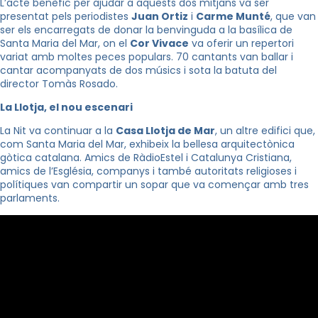
L’acte benèfic per ajudar a aquests dos mitjans va ser
presentat pels periodistes
Juan Ortiz
i
Carme Munté
, que van
ser els encarregats de donar la benvinguda a la basílica de
Santa Maria del Mar, on el
Cor Vivace
va oferir un repertori
variat amb moltes peces populars. 70 cantants van ballar i
cantar acompanyats de dos músics i sota la batuta del
director Tomàs Rosado.
La Llotja, el nou escenari
La Nit va continuar a la
Casa Llotja de Mar
, un altre edifici que,
com Santa Maria del Mar, exhibeix la bellesa arquitectònica
gòtica catalana. Amics de RàdioEstel i Catalunya Cristiana,
amics de l’Església, companys i també autoritats religioses i
polítiques van compartir un sopar que va començar amb tres
parlaments.