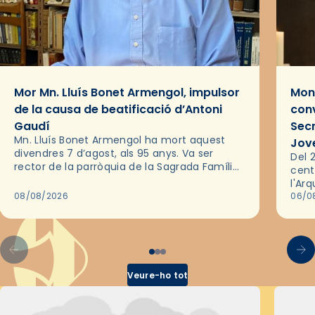
Mor Mn. Lluís Bonet Armengol, impulsor
Mons
de la causa de beatificació d’Antoni
conv
Gaudí
Sec
Mn. Lluís Bonet Armengol ha mort aquest
Jov
divendres 7 d’agost, als 95 anys. Va ser
Del 2
rector de la parròquia de la Sagrada Família
cent
de Barcelona durant 25 anys, entre 1993 i
l'Ar
2018,…
08/08/2026
les 
06/0
pel 
Veure-ho tot