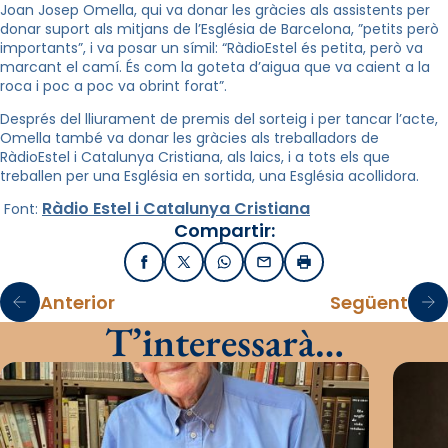
Joan Josep Omella, qui va donar les gràcies als assistents per
donar suport als mitjans de l’Església de Barcelona, ​​”petits però
importants”, i va posar un símil: “RàdioEstel és petita, però va
marcant el camí. És com la goteta d’aigua que va caient a la
roca i poc a poc va obrint forat”.
Després del lliurament de premis del sorteig i per tancar l’acte,
Omella també va donar les gràcies als treballadors de
RàdioEstel i Catalunya Cristiana, als laics, i a tots els que
treballen per una Església en sortida, una Església acollidora.
Ràdio Estel
i Catalunya Cristiana
Font:
Compartir:
Facebook
X / Twitter
WhatsApp
Email
Imprimir
Anterior
Següent
T’interessarà…