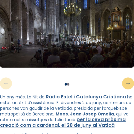
Ràdio Estel i Catalunya Cristiana
Un any més, La Nit de
ha
estat un èxit d’assistència. El divendres 2 de juny, centenars de
persones van gaudir de la vetllada, presidida per l’arquebisbe
metropolità de Barcelona,
Mons. Joan Josep Omella
, qui va
per la seva pròxima
rebre molts missatges de felicitació
creació com a cardenal, el 28 de juny al Vaticà
.