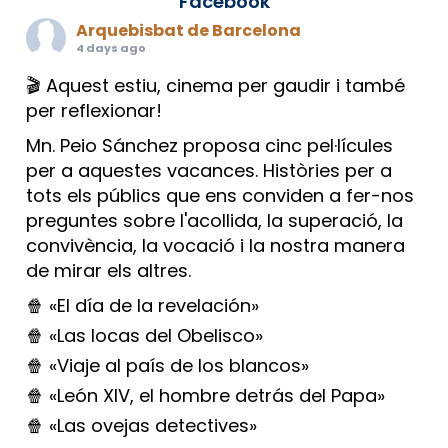
Facebook
Arquebisbat de Barcelona
4 days ago
🎬 Aquest estiu, cinema per gaudir i també
per reflexionar!
Mn. Peio Sánchez proposa cinc pel·lícules
per a aquestes vacances. Històries per a
tots els públics que ens conviden a fer-nos
preguntes sobre l'acollida, la superació, la
convivència, la vocació i la nostra manera
de mirar els altres.
🍿 «El día de la revelación»
🍿 «Las locas del Obelisco»
🍿 «Viaje al país de los blancos»
🍿 «León XIV, el hombre detrás del Papa»
🍿 «Las ovejas detectives»