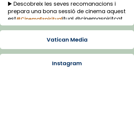
▶️ Descobreix les seves recomanacions i
prepara una bona sessió de cinema aquest
est
itual @cinemaspiritcat
#CinemaEspiritual
Imatge: Generada amb IA (OpenAI)
Video
Vatican Media
View on Facebook
·
Share
Instagram
Arquebisbat de Barcelona
1 week ago
La Carmina va patir depressió. Fa gairebé
dos mesos, a l'Estadi Lluís Companys, la
jove va fer arribar el seu testimoni al papa
Lleó XIV.
Recupera l'entrevista comp
Vatican
tican News 👇
News
www.vaticannews.va/es/iglesia/news/2026-