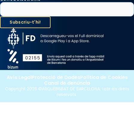
Avís Legal
Protecció de Dades
Política de Cookies
Canal de denúncia
Copyright 2026 ©ARQUEBISBAT DE BARCELONA, tots els drets
reservats.