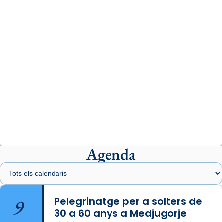
07/carmina-historia-depresion-papa-viaje-
espana-testimoni...
Photo
View on Facebook
·
Share
Arquebisbat de Barcelona
2 weeks ago
«Avui les santes Juliana i Semproniana ens
ajuden a alçar la mirada»
Mons. Sergi Gordo, bisbe de Tortosa, ha
presidit aquest 27 de juliol la missa de Les
Agenda
Santes de Mataró.
🔗
tinyurl.com/cvu5jmbk
📸 J. Merino
9
Pelegrinatge per a solters de
30 a 60 anys a Medjugorje
Photo