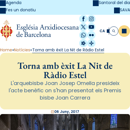
Agenda
Santoral del dia
SAVA
Fes un donatiu
Facebook
Instagram
X / Twitter
YouTube
CA
Me
Cerca
WhatsApp
Flickr
Radio Estel
Catalunya Cristi
Home
Notícies
Torna amb èxit La Nit de Ràdio Estel
Torna amb èxit La Nit de
Ràdio Estel
L'arquebisbe Joan Josep Omella presideix
l'acte benèfic on s'han presentat els Premis
bisbe Joan Carrera
06 Juny, 2017