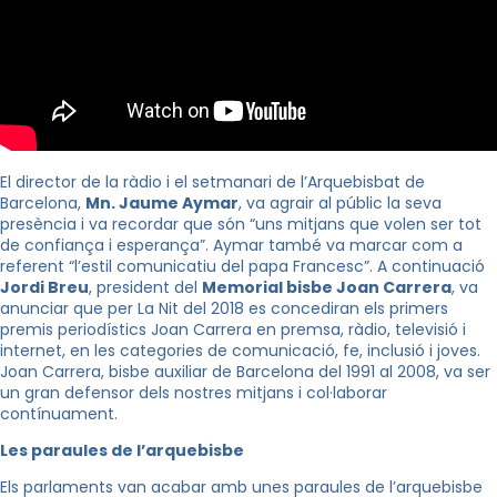
El director de la ràdio i el setmanari de l’Arquebisbat de
Barcelona, ​​
Mn. Jaume Aymar
, va agrair al públic la seva
presència i va recordar que són “uns mitjans que volen ser tot
de confiança i esperança”. Aymar també va marcar com a
referent “l’estil comunicatiu del papa Francesc”. A continuació
Jordi Breu
, president del
Memorial bisbe Joan Carrera
, va
anunciar que per La Nit del 2018 es concediran els primers
premis periodístics Joan Carrera en premsa, ràdio, televisió i
internet, en les categories de comunicació, fe, inclusió i joves.
Joan Carrera, bisbe auxiliar de Barcelona del 1991 al 2008, va ser
un gran defensor dels nostres mitjans i col·laborar
contínuament.
Les paraules de l’arquebisbe
Els parlaments van acabar amb unes paraules de l’arquebisbe