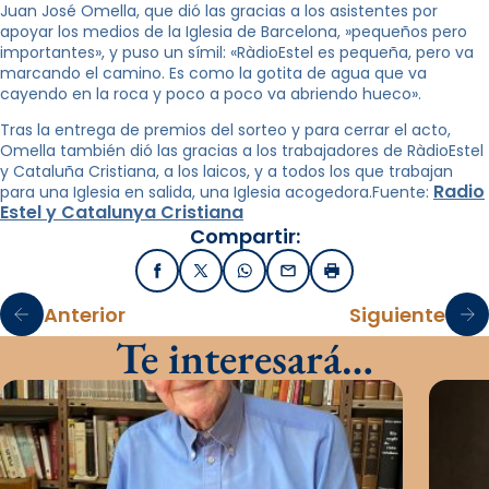
Juan José Omella, que dió las gracias a los asistentes por
apoyar los medios de la Iglesia de Barcelona, ​​»pequeños pero
importantes», y puso un símil: «RàdioEstel es pequeña, pero va
marcando el camino. Es como la gotita de agua que va
cayendo en la roca y poco a poco va abriendo hueco».
Tras la entrega de premios del sorteo y para cerrar el acto,
Omella también dió las gracias a los trabajadores de RàdioEstel
y Cataluña Cristiana, a los laicos, y a todos los que trabajan
Radio
para una Iglesia en salida, una Iglesia acogedora.Fuente:
Estel y Catalunya Cristiana
Compartir:
Facebook
X / Twitter
WhatsApp
Email
Imprimir
Anterior
Siguiente
Te interesará…