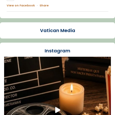
View on Facebook
·
Share
Arquebisbat de Barcelona
1 week ago
Vatican Media
La Carmina va patir depressió. Fa gairebé
dos mesos, a l'Estadi Lluís Companys, la
jove va fer arribar el seu testimoni al papa
Instagram
Lleó XIV.
Recupera l'entrevista comp
Vatican
tican News 👇
News
www.vaticannews.va/es/iglesia/news/2026-
07/carmina-historia-depresion-papa-viaje-
espana-testimoni...
Foto
View on Facebook
·
Share