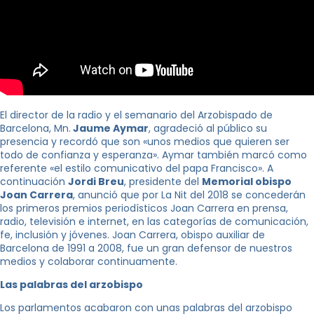
El director de la radio y el semanario del Arzobispado de
Barcelona, ​​Mn.
Jaume Aymar
, agradeció al público su
presencia y recordó que son «unos medios que quieren ser
todo de confianza y esperanza». Aymar también marcó como
referente «el estilo comunicativo del papa Francisco». A
continuación
Jordi Breu
, presidente del
Memorial obispo
Joan Carrera
, anunció que por La Nit del 2018 se concederán
los primeros premios periodísticos Joan Carrera en prensa,
radio, televisión e internet, en las categorías de comunicación,
fe, inclusión y jóvenes. Joan Carrera, obispo auxiliar de
Barcelona de 1991 a 2008, fue un gran defensor de nuestros
medios y colaborar continuamente.
Las palabras del arzobispo
Los parlamentos acabaron con unas palabras del arzobispo