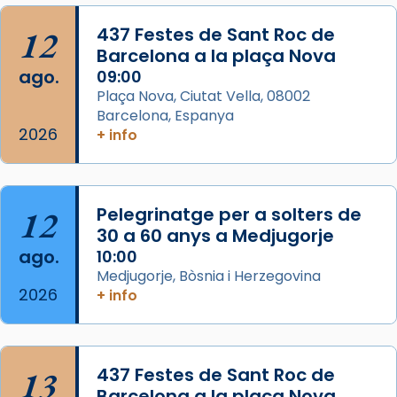
Acompanyant la història de sant Cugat, a
12
437 Festes de Sant Roc de
partir de l’Edat Mitjana sorgeix la tradició
Barcelona a la plaça Nova
que les santes Juliana (“relatiu a Júlia”) i
ago.
09:00
Semproniana (“relatiu a Semprònia =
Plaça Nova, Ciutat Vella, 08002
eterna”) són deixebles seves. I l’any 1667, el
Barcelona, Espanya
2026
frare Joan Gaspar Roig, afirma en una obra
+ info
que les santes són filles de l’antiga Iluro.
Mataró en reivindicarà les relíq
...
Ver más
12
Pelegrinatge per a solters de
Foto
30 a 60 anys a Medjugorje
ago.
10:00
View on Facebook
·
Share
Medjugorje, Bòsnia i Herzegovina
2026
+ info
13
437 Festes de Sant Roc de
Barcelona a la plaça Nova