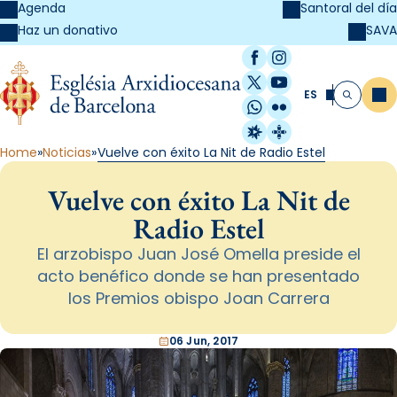
Agenda
Santoral del día
SAVA
Haz un donativo
Facebook
Instagram
X / Twitter
YouTube
ES
Me
Buscar
WhatsApp
Flickr
Radio Estel
Catalunya Cristi
Home
Noticias
Vuelve con éxito La Nit de Radio Estel
Vuelve con éxito La Nit de
Radio Estel
El arzobispo Juan José Omella preside el
acto benéfico donde se han presentado
los Premios obispo Joan Carrera
06 Jun, 2017