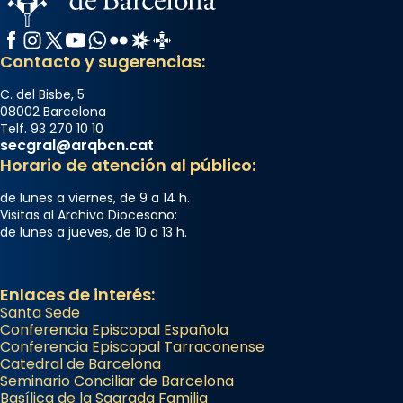
Facebook
Instagram
X / Twitter
YouTube
WhatsApp
Flickr
Radio Estel
Catalunya Cristiana
Contacto y sugerencias:
C. del Bisbe, 5
08002 Barcelona
Telf. 93 270 10 10
secgral@arqbcn.cat
Horario de atención al público:
de lunes a viernes, de 9 a 14 h.
Visitas al Archivo Diocesano:
de lunes a jueves, de 10 a 13 h.
Enlaces de interés:
Santa Sede
Conferencia Episcopal Española
Conferencia Episcopal Tarraconense
Catedral de Barcelona
Seminario Conciliar de Barcelona
Basílica de la Sagrada Familia