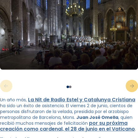
La Nit de Radio Estel y Catalunya Cristiana
Un año más,
ha sido un éxito de asistencia. El viernes 2 de junio, cientos de
personas disfrutaron de la velada, presidida por el arzobispo
metropolitano de Barcelona, ​​Mons.
Juan José Omella
, quien
por su próxima
recibió muchos mensajes de felicitación
creación como cardenal, el 28 de junio en el Vaticano
.