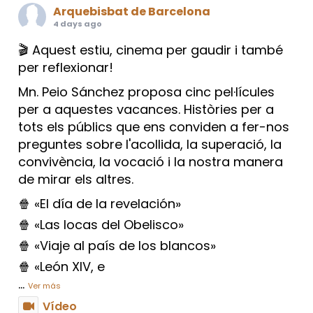
Arquebisbat de Barcelona
4 days ago
🎬 Aquest estiu, cinema per gaudir i també
per reflexionar!
Mn. Peio Sánchez proposa cinc pel·lícules
per a aquestes vacances. Històries per a
tots els públics que ens conviden a fer-nos
preguntes sobre l'acollida, la superació, la
convivència, la vocació i la nostra manera
de mirar els altres.
🍿 «El día de la revelación»
🍿 «Las locas del Obelisco»
🍿 «Viaje al país de los blancos»
🍿 «León XIV, e
...
Ver más
Vídeo