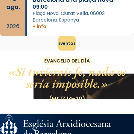
ago.
09:00
Plaça Nova, Ciutat Vella, 08002
Barcelona, Espanya
2026
+ info
Eventos
EVANGELIO DEL DÍA
Si tuvierais fe, nada os
sería imposible.
(Mt 17,14-20)