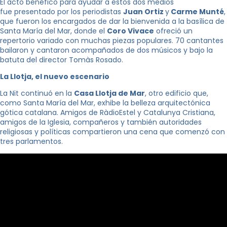
El acto benéfico para ayudar a estos dos medios
fue presentado por los periodistas
Juan Ortiz
y
Carme Munté
,
que fueron los encargados de dar la bienvenida a la basílica de
Santa María del Mar, donde el
Coro Vivace
ofreció un
repertorio variado con muchas piezas populares. 70 cantantes
bailaron y cantaron acompañados de dos músicos y bajo la
batuta del director Tomàs Rosado.
La Llotja, el nuevo escenario
La Nit continuó en la
Casa Llotja de Mar
, otro edificio que,
como Santa María del Mar, exhibe la belleza arquitectónica
gótica catalana. Amigos de RàdioEstel y Catalunya Cristiana,
amigos de la Iglesia, compañeros y también autoridades
religiosas y políticas compartieron una cena que comenzó con
tres parlamentos.