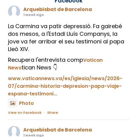
Facebook
Arquebisbat de Barcelona
1 week ago
La Carmina va patir depressió. Fa gairebé
dos mesos, a l'Estadi Lluís Companys, la
jove va fer arribar el seu testimoni al papa
Lleó XIV.
Recupera l'entrevista comp
Vatican
tican News 👇
News
www.vaticannews.va/es/iglesia/news/2026-
07/carmina-historia-depresion-papa-viaje-
espana-testimoni...
Photo
View on Facebook
·
Share
Arquebisbat de Barcelona
1 week ago