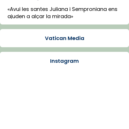
«Avui les santes Juliana i Semproniana ens
ajuden a alçar la mirada»
Mons. Sergi Gordo, bisbe de Tortosa, ha
presidit aquest 27 de juliol la missa de Les
Vatican Media
Santes de Mataró.
🔗
tinyurl.com/cvu5jmbk
📸 J. Merino
Instagram
Photo
View on Facebook
·
Share
Arquebisbat de Barcelona
is at Catedral
de Barcelona.
1 week ago
Aquest dilluns, 27 de juliol, ha tingut lloc la
missa d’acció de gràcies en agraïment al