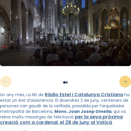
Ràdio Estel i Catalunya Cristiana
Un any més, La Nit de
ha
estat un èxit d’assistència. El divendres 2 de juny, centenars de
persones van gaudir de la vetllada, presidida per l’arquebisbe
metropolità de Barcelona,
Mons. Joan Josep Omella
, qui va
per la seva pròxima
rebre molts missatges de felicitació
creació com a cardenal, el 28 de juny al Vaticà
.