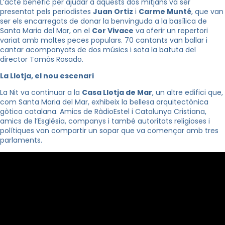
L’acte benèfic per ajudar a aquests dos mitjans va ser
presentat pels periodistes
Juan Ortiz
i
Carme Munté
, que van
ser els encarregats de donar la benvinguda a la basílica de
Santa Maria del Mar, on el
Cor Vivace
va oferir un repertori
variat amb moltes peces populars. 70 cantants van ballar i
cantar acompanyats de dos músics i sota la batuta del
director Tomàs Rosado.
La Llotja, el nou escenari
La Nit va continuar a la
Casa Llotja de Mar
, un altre edifici que,
com Santa Maria del Mar, exhibeix la bellesa arquitectònica
gòtica catalana. Amics de RàdioEstel i Catalunya Cristiana,
amics de l’Església, companys i també autoritats religioses i
polítiques van compartir un sopar que va començar amb tres
parlaments.