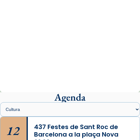
comitè organitzador de la visita apostòlica
del Sant Pare Lleó XIV a Barcelona, i als
col·laboradors, a la Catedral de Barcelona.
L’arquebisbe de Barcelona, el cardenal Joan
Josep Omella, ha presidit la missa i l’ha
concelebrat el bisbe auxiliar de Barcelona,
Mons. David Abadías.
📸 Dr. G. Simón
Photo
View on Facebook
·
Share
Agenda
Arquebisbat de Barcelona
2 weeks ago
Memòria de les santes Juliana i
Semproniana, verges i màrtirs.
12
437 Festes de Sant Roc de
Barcelona a la plaça Nova
Acompanyant la història de sant Cugat, a