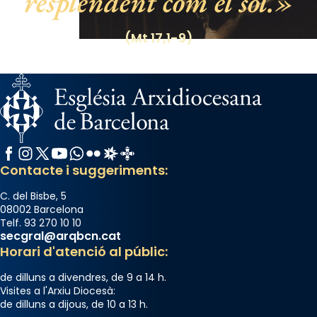
resplendent com el sol.
(Mt 17,1-9)
Facebook
Instagram
X / Twitter
YouTube
WhatsApp
Flickr
Radio Estel
Catalunya Cristiana
Contacte i suggeriments:
C. del Bisbe, 5
08002 Barcelona
Telf. 93 270 10 10
secgral@arqbcn.cat
Horari d'atenció al públic:
de dilluns a divendres, de 9 a 14 h.
Visites a l'Arxiu Diocesà:
de dilluns a dijous, de 10 a 13 h.