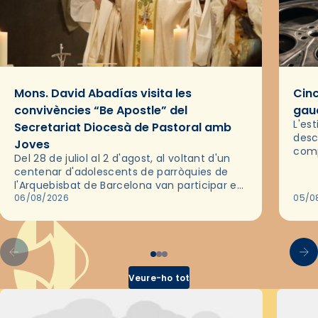
Mons. David Abadías visita les
Cinc
convivències “Be Apostle” del
gaud
L'es
Secretariat Diocesà de Pastoral amb
desc
Joves
comp
Del 28 de juliol al 2 d'agost, al voltant d'un
deix
centenar d'adolescents de parròquies de
trav
l'Arquebisbat de Barcelona van participar en
les convivències Be Apostle, organitzades
06/08/2026
05/0
pel Secretariat Diocesà de Pastoral amb…
Veure-ho tot