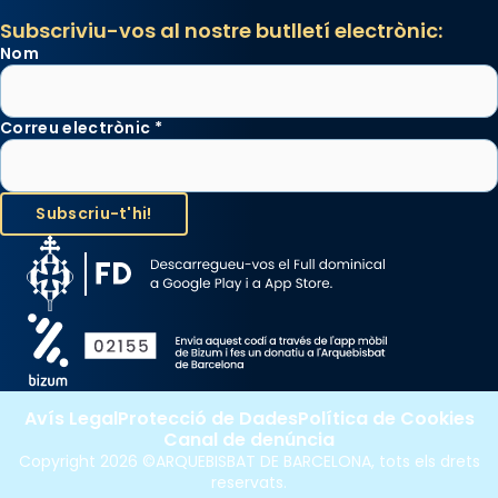
Subscriviu-vos al nostre butlletí electrònic:
Nom
Correu electrònic
*
Avís Legal
Protecció de Dades
Política de Cookies
Canal de denúncia
Copyright 2026 ©ARQUEBISBAT DE BARCELONA, tots els drets
reservats.