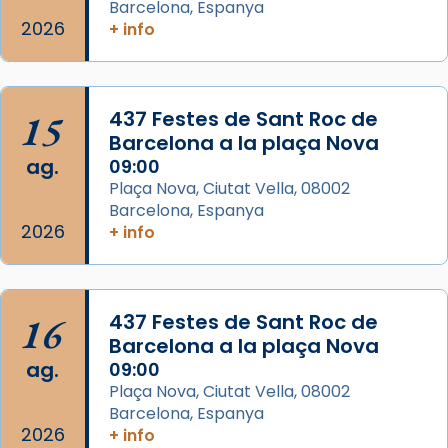
gran a Mataró.
Barcelona, Espanya
2026
+ info
«Si vols saber què és calor, ves per les
Santes a Mataró»🥵.
Photo
15
437 Festes de Sant Roc de
View on Facebook
·
Share
Barcelona a la plaça Nova
ag.
09:00
Arquebisbat de Barcelona
Plaça Nova, Ciutat Vella, 08002
2 weeks ago
Barcelona, Espanya
2026
+ info
Jaume, fill de Zebedeu, és juntament amb el
seu germà Joan i Pere un dels que
acompanyava més de prop Jesús.
16
437 Festes de Sant Roc de
Segons el llibre dels Fets (12,2) fou el primer
Barcelona a la plaça Nova
apòstol màrtir, decapitat a Jerusalem per
ag.
09:00
Herodes Agripa (vers l'any 44).
Plaça Nova, Ciutat Vella, 08002
Patró de Galícia, després de les invasions
Barcelona, Espanya
2026
+ info
musulmanes fou venerat com a patró dels