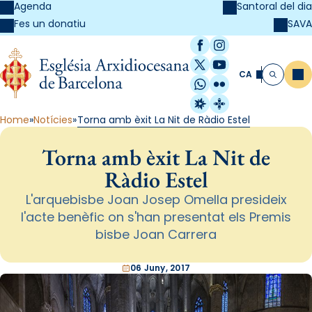
Agenda
Santoral del dia
SAVA
Fes un donatiu
Facebook
Instagram
X / Twitter
YouTube
CA
Me
Cerca
WhatsApp
Flickr
Radio Estel
Catalunya Cristi
Home
Notícies
Torna amb èxit La Nit de Ràdio Estel
Torna amb èxit La Nit de
Ràdio Estel
L'arquebisbe Joan Josep Omella presideix
l'acte benèfic on s'han presentat els Premis
bisbe Joan Carrera
06 Juny, 2017