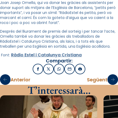
Joan Josep Omella, qui va donar les gràcies als assistents per
donar suport als mitjans de l’Església de Barcelona, ​​”petits però
importants”, i va posar un símil: “RàdioEstel és petita, però va
marcant el camí. És com la goteta d’aigua que va caient a la
roca i poc a poc va obrint forat”.
Després del lliurament de premis del sorteig i per tancar l’acte,
Omella també va donar les gràcies als treballadors de
RàdioEstel i Catalunya Cristiana, als laics, i a tots els que
treballen per una Església en sortida, una Església acollidora.
Ràdio Estel
i Catalunya Cristiana
Font:
Compartir:
Facebook
X / Twitter
WhatsApp
Email
Imprimir
Anterior
Següent
T’interessarà…