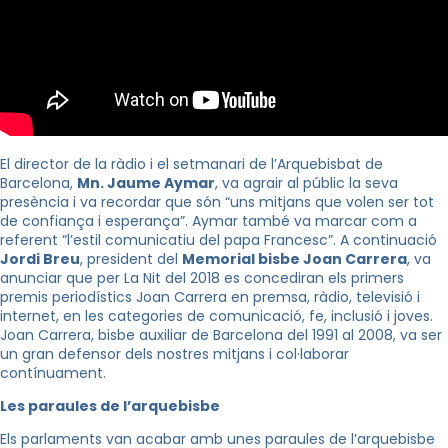
El director de la ràdio i el setmanari de l’Arquebisbat de
Barcelona, ​​
Mn. Jaume Aymar
, va agrair al públic la seva
presència i va recordar que són “uns mitjans que volen ser tot
de confiança i esperança”. Aymar també va marcar com a
referent “l’estil comunicatiu del papa Francesc”. A continuació
Jordi Breu
, president del
Memorial bisbe Joan Carrera
, va
anunciar que per La Nit del 2018 es concediran els primers
premis periodístics Joan Carrera en premsa, ràdio, televisió i
internet, en les categories de comunicació, fe, inclusió i joves.
Joan Carrera, bisbe auxiliar de Barcelona del 1991 al 2008, va ser
un gran defensor dels nostres mitjans i col·laborar
contínuament.
Les paraules de l’arquebisbe
Els parlaments van acabar amb unes paraules de l’arquebisbe