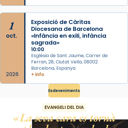
Regnes castellans i més tard de tota
Espanya.
El seu sepulcre a Compostela fou un gran
1
Exposició de Càritas
centre de peregrinacions medievals de tot
Diocesana de Barcelona
oct.
«Infància en exili, infància
el món cristià, després de Roma i terra
sagrada»
Santa.
10:00
«A Raïms de Sant Jaume, raïms aigualits;
Església de Sant Jaume, Carrer de
raïms de setembre te'n llepes els dits»,
Ferran, 28, Ciutat Vella, 08002
segons una dita popular.
Barcelona, Espanya
2026
+ info
Photo
View on Facebook
·
Share
Esdeveniments
EVANGELI DEL DIA
La seva cara es tornà