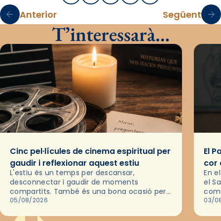
Anterior
Següent
T’interessarà…
Cinc pel·lícules de cinema espiritual per
El P
gaudir i reflexionar aquest estiu
cor 
L'estiu és un temps per descansar,
En e
desconnectar i gaudir de moments
el S
compartits. També és una bona ocasió per
comu
deixar-se portar per una bona història i, a
05/08/2026
de l
03/0
través del cinema, reflexionar sobre les…
d’un