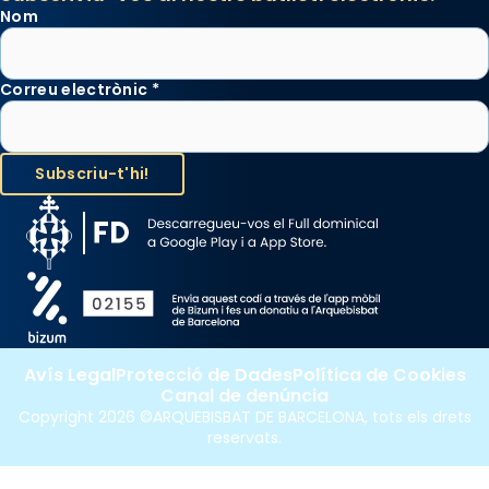
Nom
Correu electrònic
*
Avís Legal
Protecció de Dades
Política de Cookies
Canal de denúncia
Copyright 2026 ©ARQUEBISBAT DE BARCELONA, tots els drets
reservats.