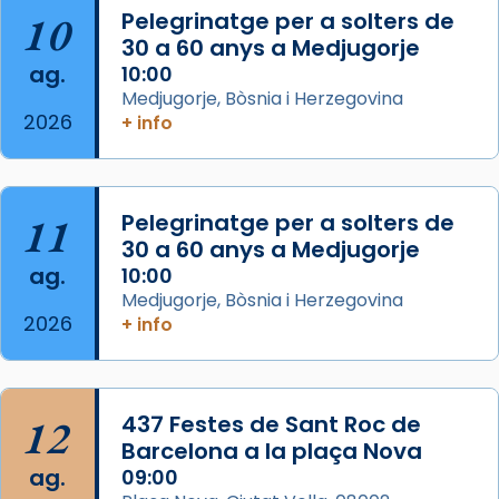
duració aproximada de tres hores. Després,
10
Pelegrinatge per a solters de
processó (recuperada el 1972) al voltant
30 a 60 anys a Medjugorje
del temple amb les relíquies de les santes.
ag.
10:00
Des de 1985 hi participa també un grup de
Medjugorje, Bòsnia i Herzegovina
2026
diablesses amb música i ball propis. Festa
+ info
gran a Mataró.
«Si vols saber què és calor, ves per les
Santes a Mataró»🥵.
11
Pelegrinatge per a solters de
30 a 60 anys a Medjugorje
Photo
ag.
10:00
View on Facebook
·
Share
Medjugorje, Bòsnia i Herzegovina
2026
+ info
Arquebisbat de Barcelona
2 weeks ago
Jaume, fill de Zebedeu, és juntament amb el
12
437 Festes de Sant Roc de
seu germà Joan i Pere un dels que
Barcelona a la plaça Nova
acompanyava més de prop Jesús.
ag.
09:00