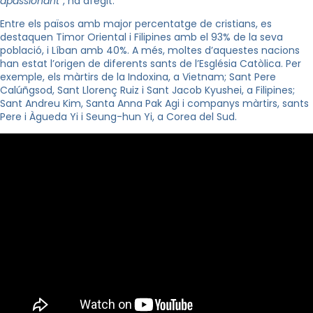
apassionant
“, ha afegit.
Entre els països amb major percentatge de cristians, es
destaquen Timor Oriental i Filipines amb el 93% de la seva
població, i Líban amb 40%. A més, moltes d’aquestes nacions
han estat l’origen de diferents sants de l’Església Catòlica. Per
exemple, els màrtirs de la Indoxina, a Vietnam; Sant Pere
Calúñgsod, Sant Llorenç Ruiz i Sant Jacob Kyushei, a Filipines;
Sant Andreu Kim, Santa Anna Pak Agi i companys màrtirs, sants
Pere i Àgueda Yi i Seung-hun Yi, a Corea del Sud.