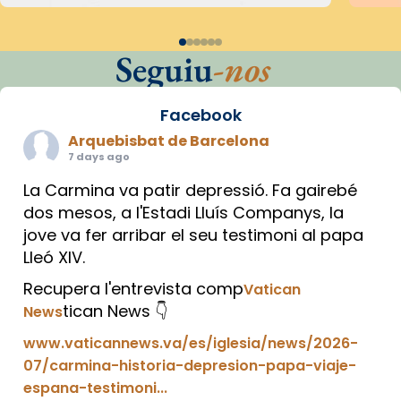
Seguiu
-nos
Facebook
Arquebisbat de Barcelona
7 days ago
La Carmina va patir depressió. Fa gairebé
dos mesos, a l'Estadi Lluís Companys, la
jove va fer arribar el seu testimoni al papa
Lleó XIV.
Recupera l'entrevista comp
Vatican
tican News 👇
News
www.vaticannews.va/es/iglesia/news/2026-
07/carmina-historia-depresion-papa-viaje-
espana-testimoni...