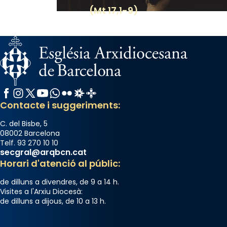
(Mt 17,1-9)
Facebook
Instagram
X / Twitter
YouTube
WhatsApp
Flickr
Radio Estel
Catalunya Cristiana
Contacte i suggeriments:
C. del Bisbe, 5
08002 Barcelona
Telf. 93 270 10 10
secgral@arqbcn.cat
Horari d'atenció al públic:
de dilluns a divendres, de 9 a 14 h.
Visites a l'Arxiu Diocesà:
de dilluns a dijous, de 10 a 13 h.