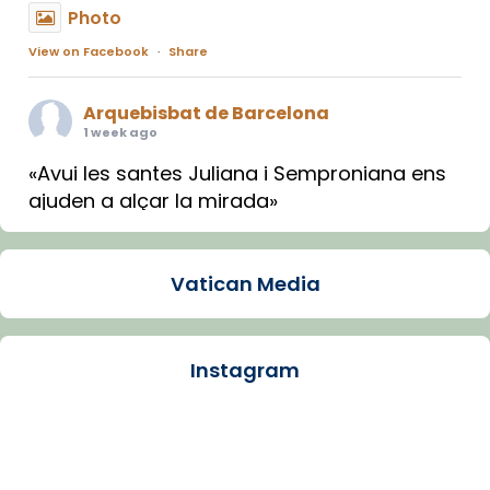
Photo
View on Facebook
·
Share
Arquebisbat de Barcelona
1 week ago
«Avui les santes Juliana i Semproniana ens
ajuden a alçar la mirada»
Mons. Sergi Gordo, bisbe de Tortosa, ha
presidit aquest 27 de juliol la missa de Les
Vatican Media
Santes de Mataró.
🔗
tinyurl.com/cvu5jmbk
📸 J. Merino
Instagram
Photo
View on Facebook
·
Share