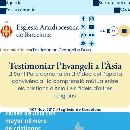
Agenda
Santoral del dia
SAVA
Fes un donatiu
Facebook
Instagram
X / Twitter
YouTube
CA
Me
Cerca
WhatsApp
Flickr
Radio Estel
Catalunya Cristi
Home
Notícies
Testimoniar l’Evangeli a l’Àsia
Testimoniar l’Evangeli a l’Àsia
El Sant Pare demana en El Vídeo del Papa la
convivència i la comprensió mútua entre
els cristians d'Àsia i els fidels d'altres
religions
07 Nov, 2017
Església de Barcelona