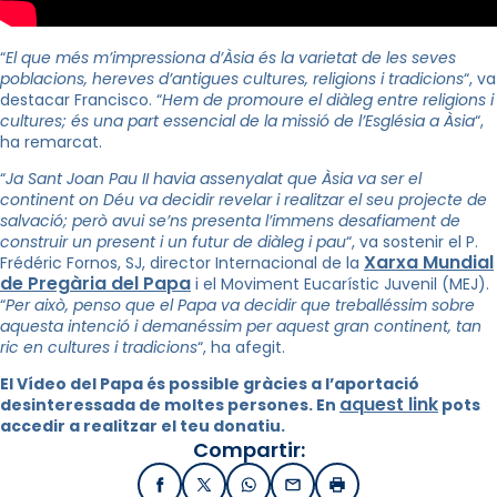
“
El que més m’impressiona d’Àsia és la varietat de les seves
poblacions, hereves d’antigues cultures, religions i tradicions
“, va
destacar Francisco. “
Hem de promoure el diàleg entre religions i
cultures; és una part essencial de la missió de l’Església a Àsia
“,
ha remarcat.
“
Ja Sant Joan Pau II havia assenyalat que Àsia va ser el
continent on Déu va decidir revelar i realitzar el seu projecte de
salvació; però avui se’ns presenta l’immens desafiament de
construir un present i un futur de diàleg i pau
“, va sostenir el P.
Xarxa Mundial
Frédéric Fornos, SJ, director Internacional de la
de Pregària del Papa
i el Moviment Eucarístic Juvenil (MEJ).
“
Per això, penso que el Papa va decidir que treballéssim sobre
aquesta intenció i demanéssim per aquest gran continent, tan
ric en cultures i tradicions
“, ha afegit.
El Vídeo del Papa és possible gràcies a l’aportació
aquest link
desinteressada de moltes persones. En
pots
accedir a realitzar el teu donatiu.
Compartir:
Facebook
X / Twitter
WhatsApp
Email
Imprimir