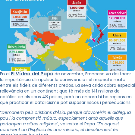
El Vídeo del Papa
En el
de novembre, Francesc va destacar
la importància d’impulsar la convivència i el respecte mutu
entre els fidels de diferents credos. La seva crida cobra especial
rellevància en un continent que té més de 141 milions de
catòlics en els seus 48 països, però on encara hi ha regions en
què practicar el catolicisme pot suposar riscos i persecucions.
“
Demanem pels cristians d’Àsia, perquè afavoreixin el diàleg, la
pau i la comprensió mútua, especialment amb aquells que
pertanyen a altres religions
“, va instar el Papa. “
En aquest
continent on l’Església és una minoria, el desafiament és