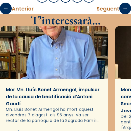
Anterior
Següent
T’interessarà…
Mor Mn. Lluís Bonet Armengol, impulsor
Mons
de la causa de beatificació d’Antoni
conv
Gaudí
Sec
Mn. Lluís Bonet Armengol ha mort aquest
Jov
divendres 7 d’agost, als 95 anys. Va ser
Del 2
rector de la parròquia de la Sagrada Família
cent
de Barcelona durant 25 anys, entre 1993 i
l'Ar