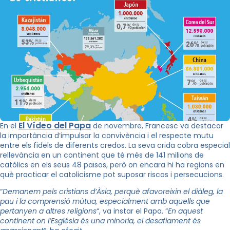
El Vídeo del Papa
En el
de novembre, Francesc va destacar
la importància d’impulsar la convivència i el respecte mutu
entre els fidels de diferents credos. La seva crida cobra especial
rellevància en un continent que té més de 141 milions de
catòlics en els seus 48 països, però on encara hi ha regions en
què practicar el catolicisme pot suposar riscos i persecucions.
“
Demanem pels cristians d’Àsia, perquè afavoreixin el diàleg, la
pau i la comprensió mútua, especialment amb aquells que
pertanyen a altres religions
“, va instar el Papa. “
En aquest
continent on l’Església és una minoria, el desafiament és