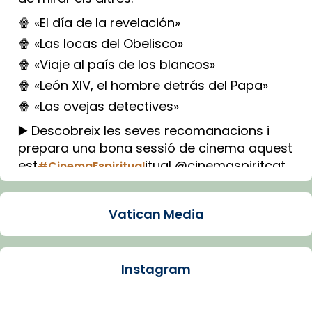
🍿 «El día de la revelación»
🍿 «Las locas del Obelisco»
🍿 «Viaje al país de los blancos»
🍿 «León XIV, el hombre detrás del Papa»
🍿 «Las ovejas detectives»
▶️ Descobreix les seves recomanacions i
prepara una bona sessió de cinema aquest
est
itual @cinemaspiritcat
#CinemaEspiritual
Imatge: Generada amb IA (OpenAI)
Video
Vatican Media
View on Facebook
·
Share
Instagram
Arquebisbat de Barcelona
2 weeks ago
La Carmina va patir depressió. Fa gairebé