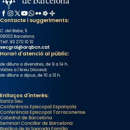
Photo
Facebook
Instagram
X / Twitter
YouTube
WhatsApp
Flickr
Radio Estel
Catalunya Cristiana
View on Facebook
·
Share
Contacte i suggeriments:
C. del Bisbe, 5
08002 Barcelona
Telf. 93 270 10 10
secgral@arqbcn.cat
Horari d'atenció al públic:
de dilluns a divendres, de 9 a 14 h.
Visites a l'Arxiu Diocesà:
de dilluns a dijous, de 10 a 13 h.
Enllaços d'interès:
Santa Seu
Conferència Episcopal Espanyola
Conferència Episcopal Tarraconense
Catedral de Barcelona
Seminari Conciliar de Barcelona
Basílica de la Sagrada Família