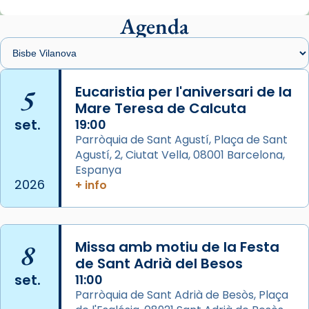
Mons. Sergi Gordo, bisbe de Tortosa, ha
presidit aquest 27 de juliol la missa de Les
Agenda
Santes de Mataró.
🔗
tinyurl.com/cvu5jmbk
📸 J. Merino
5
Eucaristia per l'aniversari de la
Mare Teresa de Calcuta
Photo
set.
19:00
View on Facebook
·
Share
Parròquia de Sant Agustí, Plaça de Sant
Agustí, 2, Ciutat Vella, 08001 Barcelona,
Arquebisbat de Barcelona
is at Catedral
Espanya
de Barcelona.
2026
+ info
2 weeks ago
Aquest dilluns, 27 de juliol, ha tingut lloc la
missa d’acció de gràcies en agraïment al
8
Missa amb motiu de la Festa
comitè organitzador de la visita apostòlica
de Sant Adrià del Besos
del Sant Pare Lleó XIV a Barcelona, i als
set.
11:00
col·laboradors, a la Catedral de Barcelona.
Parròquia de Sant Adrià de Besòs, Plaça
L’arquebisbe de Barcelona, el cardenal Joan