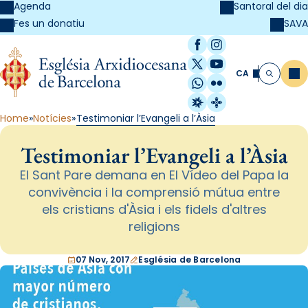
Agenda
Santoral del dia
SAVA
Fes un donatiu
Facebook
Instagram
X / Twitter
YouTube
CA
Me
Cerca
WhatsApp
Flickr
Radio Estel
Catalunya Cristi
Home
Notícies
Testimoniar l’Evangeli a l’Àsia
Testimoniar l’Evangeli a l’Àsia
El Sant Pare demana en El Vídeo del Papa la
convivència i la comprensió mútua entre
els cristians d'Àsia i els fidels d'altres
religions
07 Nov, 2017
Església de Barcelona