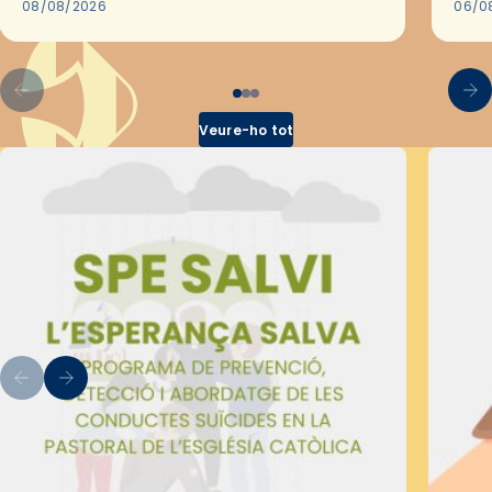
2018,…
08/08/2026
les 
06/0
pel 
Veure-ho tot