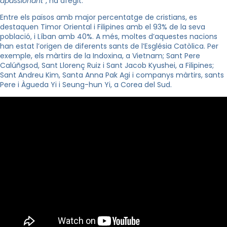
apassionant
“, ha afegit.
Entre els països amb major percentatge de cristians, es
destaquen Timor Oriental i Filipines amb el 93% de la seva
població, i Líban amb 40%. A més, moltes d’aquestes nacions
han estat l’origen de diferents sants de l’Església Catòlica. Per
exemple, els màrtirs de la Indoxina, a Vietnam; Sant Pere
Calúñgsod, Sant Llorenç Ruiz i Sant Jacob Kyushei, a Filipines;
Sant Andreu Kim, Santa Anna Pak Agi i companys màrtirs, sants
Pere i Àgueda Yi i Seung-hun Yi, a Corea del Sud.