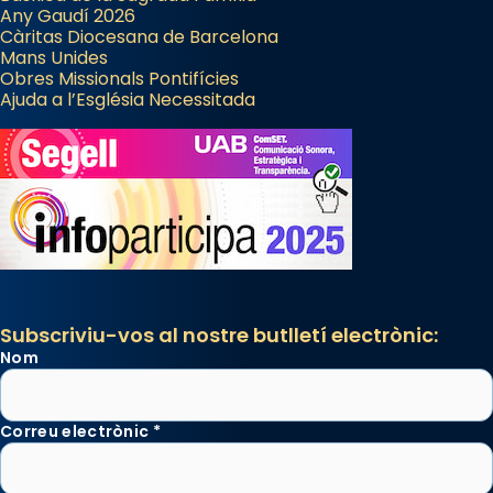
Any Gaudí 2026
Càritas Diocesana de Barcelona
Mans Unides
Obres Missionals Pontifícies
Ajuda a l’Església Necessitada
Subscriviu-vos al nostre butlletí electrònic:
Nom
Correu electrònic
*