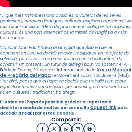
“
El que més m’impressiona d’Àsia és la varietat de les seves
poblacions, hereves d’antigues cultures, religions i tradicions
“, va
destacar Francisco. “
Hem de promoure el diàleg entre religions i
cultures; és una part essencial de la missió de l’Església a Àsia
“,
ha remarcat.
“
Ja Sant Joan Pau II havia assenyalat que Àsia va ser el
continent on Déu va decidir revelar i realitzar el seu projecte de
salvació; però avui se’ns presenta l’immens desafiament de
construir un present i un futur de diàleg i pau
“, va sostenir el P.
Xarxa Mundial
Frédéric Fornos, SJ, director Internacional de la
de Pregària del Papa
i el Moviment Eucarístic Juvenil (MEJ).
“
Per això, penso que el Papa va decidir que treballéssim sobre
aquesta intenció i demanéssim per aquest gran continent, tan
ric en cultures i tradicions
“, ha afegit.
El Vídeo del Papa és possible gràcies a l’aportació
aquest link
desinteressada de moltes persones. En
pots
accedir a realitzar el teu donatiu.
Compartir:
Facebook
X / Twitter
WhatsApp
Email
Imprimir