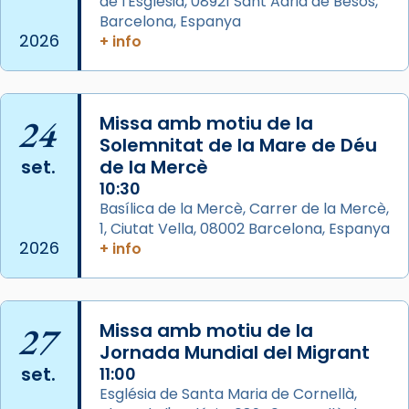
de l'Església, 08921 Sant Adrià de Besòs,
Josep Omella, ha presidit la missa i l’ha
Barcelona, Espanya
2026
+ info
concelebrat el bisbe auxiliar de Barcelona,
Mons. David Abadías.
📸 Dr. G. Simón
24
Missa amb motiu de la
Photo
Solemnitat de la Mare de Déu
View on Facebook
·
Share
set.
de la Mercè
10:30
Arquebisbat de Barcelona
Basílica de la Mercè, Carrer de la Mercè,
2 weeks ago
1, Ciutat Vella, 08002 Barcelona, Espanya
2026
+ info
Memòria de les santes Juliana i
Semproniana, verges i màrtirs.
Acompanyant la història de sant Cugat, a
27
Missa amb motiu de la
partir de l’Edat Mitjana sorgeix la tradició
Jornada Mundial del Migrant
que les santes Juliana (“relatiu a Júlia”) i
set.
11:00
Semproniana (“relatiu a Semprònia =
Església de Santa Maria de Cornellà,
eterna”) són deixebles seves. I l’any 1667, el