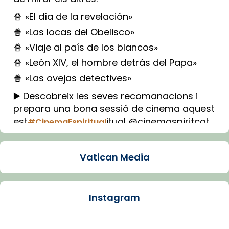
🍿 «El día de la revelación»
🍿 «Las locas del Obelisco»
🍿 «Viaje al país de los blancos»
🍿 «León XIV, el hombre detrás del Papa»
🍿 «Las ovejas detectives»
▶️ Descobreix les seves recomanacions i
prepara una bona sessió de cinema aquest
est
itual @cinemaspiritcat
#CinemaEspiritual
Imatge: Generada amb IA (OpenAI)
Video
Vatican Media
View on Facebook
·
Share
Instagram
Arquebisbat de Barcelona
1 week ago
La Carmina va patir depressió. Fa gairebé