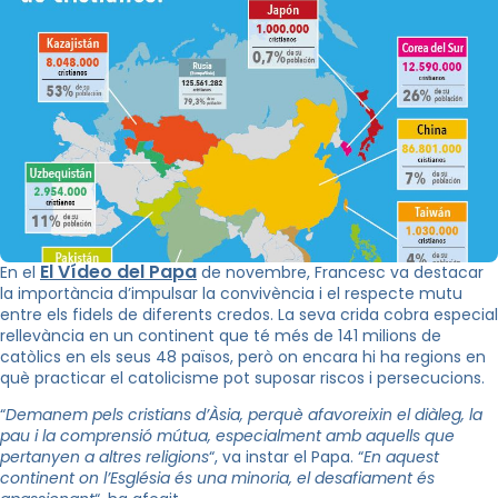
El Vídeo del Papa
En el
de novembre, Francesc va destacar
la importància d’impulsar la convivència i el respecte mutu
entre els fidels de diferents credos. La seva crida cobra especial
rellevància en un continent que té més de 141 milions de
catòlics en els seus 48 països, però on encara hi ha regions en
què practicar el catolicisme pot suposar riscos i persecucions.
“
Demanem pels cristians d’Àsia, perquè afavoreixin el diàleg, la
pau i la comprensió mútua, especialment amb aquells que
pertanyen a altres religions
“, va instar el Papa. “
En aquest
continent on l’Església és una minoria, el desafiament és