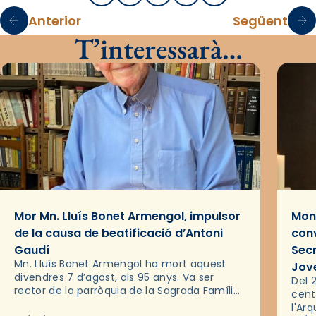
Anterior
Següent
T’interessarà…
Mor Mn. Lluís Bonet Armengol, impulsor
Mons
de la causa de beatificació d’Antoni
conv
Gaudí
Sec
Mn. Lluís Bonet Armengol ha mort aquest
Jov
divendres 7 d’agost, als 95 anys. Va ser
Del 2
rector de la parròquia de la Sagrada Família
cent
de Barcelona durant 25 anys, entre 1993 i
l'Ar