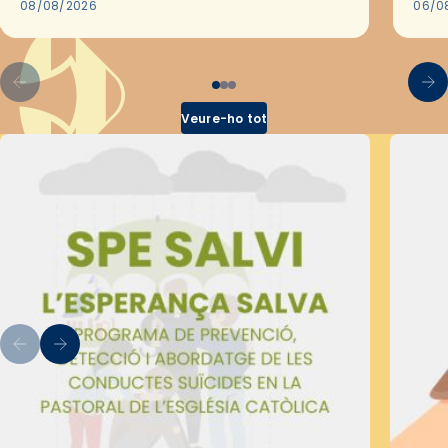
2018,…
08/08/2026
les 
06/0
pel 
Veure-ho tot