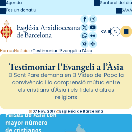
Agenda
Santoral del dia
SAVA
Fes un donatiu
Facebook
Instagram
X / Twitter
YouTube
CA
Me
Cerca
WhatsApp
Flickr
Radio Estel
Catalunya Cristi
Home
Notícies
Testimoniar l’Evangeli a l’Àsia
Testimoniar l’Evangeli a l’Àsia
El Sant Pare demana en El Vídeo del Papa la
convivència i la comprensió mútua entre
els cristians d'Àsia i els fidels d'altres
religions
07 Nov, 2017
Església de Barcelona