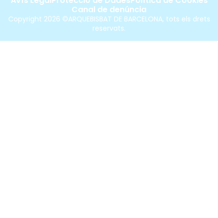
Avís Legal
Protecció de Dades
Política de Cookies
Canal de denúncia
Copyright 2026 ©ARQUEBISBAT DE BARCELONA, tots els drets
reservats.