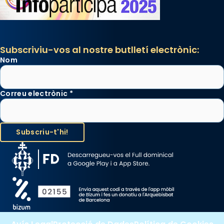
Photo
View on Facebook
·
Share
Subscriviu-vos al nostre butlletí electrònic:
Nom
Correu electrònic
*