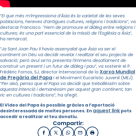
“
El que més m’impressiona d’Àsia és la varietat de les seves
poblacions, hereves d’antigues cultures, religions i tradicions
“, va
destacar Francisco. “
Hem de promoure el diàleg entre religions i
cultures; és una part essencial de la missió de l’Església a Àsia
“,
ha remarcat.
“
Ja Sant Joan Pau II havia assenyalat que Àsia va ser el
continent on Déu va decidir revelar i realitzar el seu projecte de
salvació; però avui se’ns presenta l’immens desafiament de
construir un present i un futur de diàleg i pau
“, va sostenir el P.
Xarxa Mundial
Frédéric Fornos, SJ, director Internacional de la
de Pregària del Papa
i el Moviment Eucarístic Juvenil (MEJ).
“
Per això, penso que el Papa va decidir que treballéssim sobre
aquesta intenció i demanéssim per aquest gran continent, tan
ric en cultures i tradicions
“, ha afegit.
El Vídeo del Papa és possible gràcies a l’aportació
aquest link
desinteressada de moltes persones. En
pots
accedir a realitzar el teu donatiu.
Compartir:
Facebook
X / Twitter
WhatsApp
Email
Imprimir