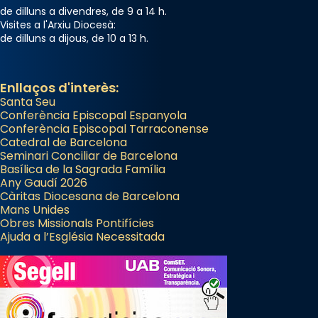
de dilluns a divendres, de 9 a 14 h.
frare Joan Gaspar Roig, afirma en una obra
Visites a l'Arxiu Diocesà:
que les santes són filles de l’antiga Iluro.
de dilluns a dijous, de 10 a 13 h.
Mataró en reivindicarà les relíquies fins que
les aconseguirà el 1772. L’ofici que es canta
a la “Missa de les Santes” (“Missa de
Enllaços d'interès:
Santa Seu
Glòria”) fou composta el 1848 per Mn.
Conferència Episcopal Espanyola
Manuel Blanch, amb aire d’òpera
Conferència Episcopal Tarraconense
italianitzant; s’interpreta per privilegi
Catedral de Barcelona
pontifici, amb orquestra i cor, i té una
Seminari Conciliar de Barcelona
Basílica de la Sagrada Família
duració aproximada de tres hores. Després,
Any Gaudí 2026
processó (recuperada el 1972) al voltant
Càritas Diocesana de Barcelona
del temple amb les relíquies de les santes.
Mans Unides
Obres Missionals Pontifícies
Des de 1985 hi participa també un grup de
Ajuda a l’Església Necessitada
diablesses amb música i ball propis. Festa
gran a Mataró.
«Si vols saber què és calor, ves per les
Santes a Mataró»🥵.