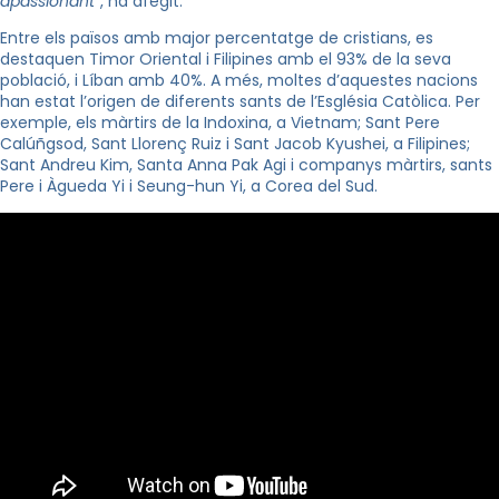
apassionant
“, ha afegit.
Entre els països amb major percentatge de cristians, es
destaquen Timor Oriental i Filipines amb el 93% de la seva
població, i Líban amb 40%. A més, moltes d’aquestes nacions
han estat l’origen de diferents sants de l’Església Catòlica. Per
exemple, els màrtirs de la Indoxina, a Vietnam; Sant Pere
Calúñgsod, Sant Llorenç Ruiz i Sant Jacob Kyushei, a Filipines;
Sant Andreu Kim, Santa Anna Pak Agi i companys màrtirs, sants
Pere i Àgueda Yi i Seung-hun Yi, a Corea del Sud.