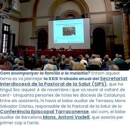
C
om acompanyar la família a la malaltia?
Entorn aquest
Secretariat
tema es va plantejar
la XXIX trobada anual del
Interdiocesà de la Pastoral de la Salut (
SIPS
),
que ha
tingut lloc aquest 4 de novembre i que va reunir al voltant de
cent- cinquanta persones de totes les diòcesis de Catalunya.
Entre els assistents, hi havia el bisbe auxiliar de Terrassa, Mons.
Salvador
Cristau
, responsable de la Pastoral de la Salut de la
Conferència Episcopal Tarraconense
, així com, el bisbe
Mons. Antoni
Vadell
,
auxiliar de Barcelona
que assistia per
primer cop a l’acte.