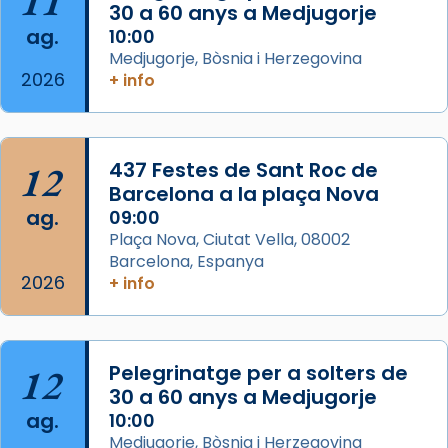
11
30 a 60 anys a Medjugorje
Mons. David Abadías.
ag.
10:00
📸 Dr. G. Simón
Medjugorje, Bòsnia i Herzegovina
2026
+ info
Photo
View on Facebook
·
Share
12
437 Festes de Sant Roc de
Arquebisbat de Barcelona
2 weeks ago
Barcelona a la plaça Nova
ag.
09:00
Memòria de les santes Juliana i
Plaça Nova, Ciutat Vella, 08002
Semproniana, verges i màrtirs.
Barcelona, Espanya
2026
Acompanyant la història de sant Cugat, a
+ info
partir de l’Edat Mitjana sorgeix la tradició
que les santes Juliana (“relatiu a Júlia”) i
Semproniana (“relatiu a Semprònia =
12
Pelegrinatge per a solters de
eterna”) són deixebles seves. I l’any 1667, el
30 a 60 anys a Medjugorje
frare Joan Gaspar Roig, afirma en una obra
ag.
10:00
que les santes són filles de l’antiga Iluro.
Medjugorje, Bòsnia i Herzegovina