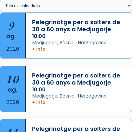
🔗
tinyurl.com/cvu5jmbk
📸 J. Merino
9
Pelegrinatge per a solters de
30 a 60 anys a Medjugorje
Photo
ag.
10:00
View on Facebook
·
Share
Medjugorje, Bòsnia i Herzegovina
2026
+ info
Arquebisbat de Barcelona
is at Catedral
de Barcelona.
2 weeks ago
Aquest dilluns, 27 de juliol, ha tingut lloc la
10
Pelegrinatge per a solters de
missa d’acció de gràcies en agraïment al
30 a 60 anys a Medjugorje
ag.
comitè organitzador de la visita apostòlica
10:00
Medjugorje, Bòsnia i Herzegovina
del Sant Pare Lleó XIV a Barcelona, i als
2026
+ info
col·laboradors, a la Catedral de Barcelona.
L’arquebisbe de Barcelona, el cardenal Joan
Josep Omella, ha presidit la missa i l’ha
Pelegrinatge per a solters de
concelebrat el bisbe auxiliar de Barcelona,