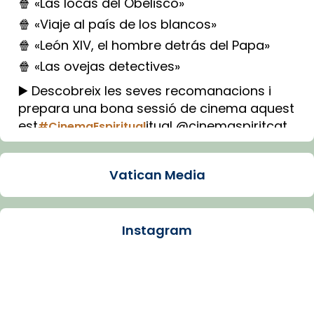
🍿 «Las locas del Obelisco»
🍿 «Viaje al país de los blancos»
🍿 «León XIV, el hombre detrás del Papa»
🍿 «Las ovejas detectives»
▶️ Descobreix les seves recomanacions i
prepara una bona sessió de cinema aquest
est
itual @cinemaspiritcat
#CinemaEspiritual
Imatge: Generada amb IA (OpenAI)
Video
Vatican Media
View on Facebook
·
Share
Instagram
Arquebisbat de Barcelona
1 week ago
La Carmina va patir depressió. Fa gairebé
dos mesos, a l'Estadi Lluís Companys, la
jove va fer arribar el seu testimoni al papa