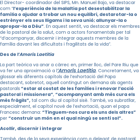
El Director- coordinador del
SIPS
,
Mn
. Manuel
Bajo
, va destacar
com “
l’experiència de la malaltia pot desestabilitzar la
família o ajudar a trobar un nou equilibri, destarotar-la o
estrènyer els seus lligams i la seva unió; allunyar-la o
apropar-la a Déu”
. En aquest sentit, va destacar els membres
de la pastoral de la salut, com a actors fonamentals per tal
“d’acompanyar, discernir i integrar aquests membres de la
família davant les dificultats i fragilitats de la vida”.
Des de l’
Amoris Laetitia
La part teòrica va anar a càrrec en, primer lloc, del Pare Riu que
‘
Amoris
Laetitia
va fer una aproximació a l
. Concretament, va
glossar els diferents capítols de l’exhortació del Papa
destacant, sobretot, aquell contingut on demana als agents
pastorals
“estar al costat de les famílies i renovar l’acció
pastoral i missionera
“
,
“acompanyant amb més cura els
més fràgils”,
tal com diu al capítol sisè. També, va subratllar,
especialment, el capítol novè de l’exhortació, quan el papa
Francesc demana:
“Tinguem-nos cura els uns dels altres”
per
“construir un món en el qual ningú se senti sol”.
Acollir, discernir i integrar
També, des de la seva experiència com a delegat de pastoral