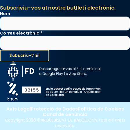
Subscriviu-vos al nostre butlletí electrònic:
Nom
Correu electrònic
*
Avís Legal
Protecció de Dades
Política de Cookies
Canal de denúncia
Copyright 2026 ©ARQUEBISBAT DE BARCELONA, tots els drets
reservats.