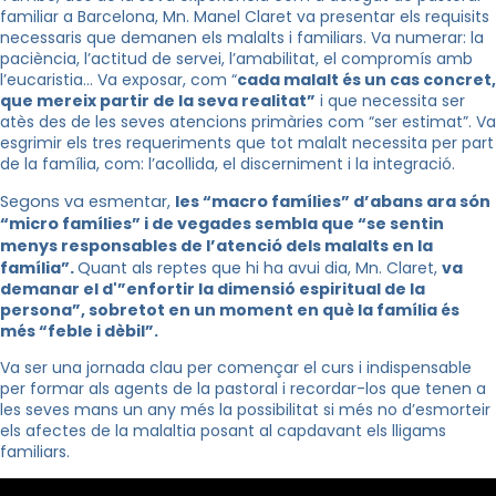
familiar a Barcelona,
Mn
. Manel Claret va presentar els requisits
necessaris que demanen els malalts i familiars. Va numerar: la
paciència, l’actitud de servei, l’amabilitat, el compromís amb
l’eucaristia… Va exposar, com “
cada malalt és un cas concret,
que mereix partir de la seva realitat”
i que necessita ser
atès des de les seves atencions primàries com “ser estimat”. Va
esgrimir els tres requeriments que tot malalt necessita per part
de la família, com: l’acollida, el discerniment i la integració.
Segons va esmentar,
les “macro famílies” d’abans ara són
“micro famílies” i de vegades sembla que “se sentin
menys responsables de l’atenció dels malalts en la
família”.
Quant als reptes que hi ha avui dia,
Mn
. Claret,
va
demanar el d'”enfortir la dimensió espiritual de la
persona”, sobretot en un moment en què la família és
més “feble i dèbil”.
Va ser una jornada clau per començar el curs i indispensable
per formar als agents de la pastoral i recordar-los que tenen a
les seves mans un any més la possibilitat si més no d’esmorteir
els afectes de la malaltia posant al capdavant els lligams
familiars.