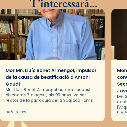
T’interessarà…
Mor Mn. Lluís Bonet Armengol, impulsor
Mons
de la causa de beatificació d’Antoni
conv
Gaudí
Sec
Mn. Lluís Bonet Armengol ha mort aquest
Jov
divendres 7 d’agost, als 95 anys. Va ser
Del 2
rector de la parròquia de la Sagrada Família
cent
de Barcelona durant 25 anys, entre 1993 i
l'Ar
2018,…
08/08/2026
les 
06/0
pel 