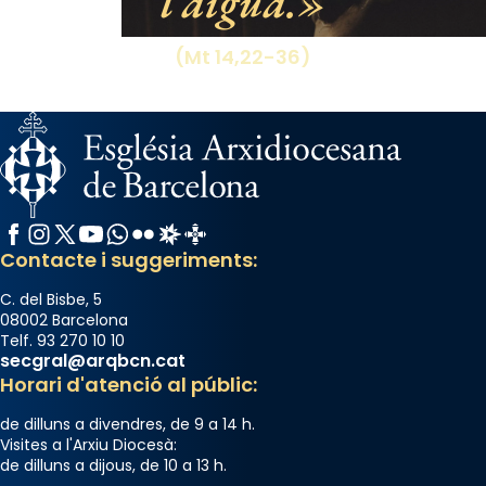
l’aigua.
(Mt 14,22-36)
Facebook
Instagram
X / Twitter
YouTube
WhatsApp
Flickr
Radio Estel
Catalunya Cristiana
Contacte i suggeriments:
C. del Bisbe, 5
08002 Barcelona
Telf. 93 270 10 10
secgral@arqbcn.cat
Horari d'atenció al públic:
de dilluns a divendres, de 9 a 14 h.
Visites a l'Arxiu Diocesà:
de dilluns a dijous, de 10 a 13 h.