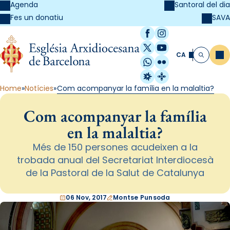
Agenda
Santoral del dia
SAVA
Fes un donatiu
Facebook
Instagram
X / Twitter
YouTube
CA
Me
Cerca
WhatsApp
Flickr
Radio Estel
Catalunya Cristi
Home
Notícies
Com acompanyar la família en la malaltia?
Com acompanyar la família
en la malaltia?
Més de 150 persones acudeixen a la
trobada anual del Secretariat Interdiocesà
de la Pastoral de la Salut de Catalunya
06 Nov, 2017
Montse Punsoda