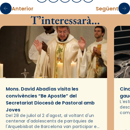
Anterior
Següent
T’interessarà…
Mons. David Abadías visita les
Cinc
convivències “Be Apostle” del
gaud
L'es
Secretariat Diocesà de Pastoral amb
desc
Joves
comp
Del 28 de juliol al 2 d'agost, al voltant d'un
deix
centenar d'adolescents de parròquies de
trav
l'Arquebisbat de Barcelona van participar en