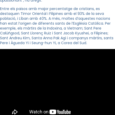
apassionant
“, ha afegit.
Entre els països amb major percentatge de cristians, es
destaquen Timor Oriental i Filipines amb el 93% de la seva
població, i Líban amb 40%. A més, moltes d’aquestes nacions
han estat l’origen de diferents sants de l’Església Catòlica. Per
exemple, els màrtirs de la Indoxina, a Vietnam; Sant Pere
Calúñgsod, Sant Llorenç Ruiz i Sant Jacob Kyushei, a Filipines;
Sant Andreu Kim, Santa Anna Pak Agi i companys màrtirs, sants
Pere i Àgueda Yi i Seung-hun Yi, a Corea del Sud.