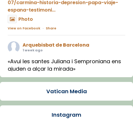
07/carmina-historia-depresion-papa-viaje-
espana-testimoni...
Photo
View on Facebook
·
Share
Arquebisbat de Barcelona
1 week ago
«Avui les santes Juliana i Semproniana ens
ajuden a alçar la mirada»
Mons. Sergi Gordo, bisbe de Tortosa, ha
presidit aquest 27 de juliol la missa de Les
Vatican Media
Santes de Mataró.
🔗
tinyurl.com/cvu5jmbk
📸 J. Merino
Instagram
Photo