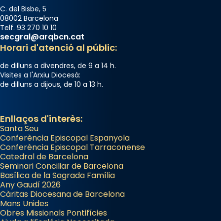
C. del Bisbe, 5
View on Facebook
·
Share
08002 Barcelona
Telf. 93 270 10 10
secgral@arqbcn.cat
Horari d'atenció al públic:
de dilluns a divendres, de 9 a 14 h.
Visites a l'Arxiu Diocesà:
de dilluns a dijous, de 10 a 13 h.
Enllaços d'interès:
Santa Seu
Conferència Episcopal Espanyola
Conferència Episcopal Tarraconense
Catedral de Barcelona
Seminari Conciliar de Barcelona
Basílica de la Sagrada Família
Any Gaudí 2026
Càritas Diocesana de Barcelona
Mans Unides
Obres Missionals Pontifícies