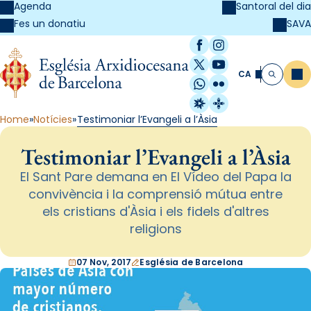
Agenda
Santoral del dia
SAVA
Fes un donatiu
Facebook
Instagram
X / Twitter
YouTube
CA
Me
Cerca
WhatsApp
Flickr
Radio Estel
Catalunya Cristi
Home
Notícies
Testimoniar l’Evangeli a l’Àsia
Testimoniar l’Evangeli a l’Àsia
El Sant Pare demana en El Vídeo del Papa la
convivència i la comprensió mútua entre
els cristians d'Àsia i els fidels d'altres
religions
07 Nov, 2017
Església de Barcelona