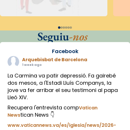
Seguiu
-nos
Facebook
Arquebisbat de Barcelona
1 week ago
La Carmina va patir depressió. Fa gairebé
dos mesos, a l'Estadi Lluís Companys, la
jove va fer arribar el seu testimoni al papa
Lleó XIV.
Recupera l'entrevista comp
Vatican
tican News 👇
News
www.vaticannews.va/es/iglesia/news/2026-