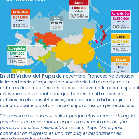
El Vídeo del Papa
En el
de novembre, Francesc va destacar
la importància d’impulsar la convivència i el respecte mutu
entre els fidels de diferents credos. La seva crida cobra especial
rellevància en un continent que té més de 141 milions de
catòlics en els seus 48 països, però on encara hi ha regions en
què practicar el catolicisme pot suposar riscos i persecucions.
“
Demanem pels cristians d’Àsia, perquè afavoreixin el diàleg, la
pau i la comprensió mútua, especialment amb aquells que
pertanyen a altres religions
“, va instar el Papa. “
En aquest
continent on l’Església és una minoria, el desafiament és