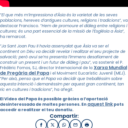
“
El que més m’impressiona d’Àsia és la varietat de les seves
poblacions, hereves d’antigues cultures, religions i tradicions
“, va
destacar Francisco. “
Hem de promoure el diàleg entre religions i
cultures; és una part essencial de la missió de l’Església a Àsia
“,
ha remarcat.
“
Ja Sant Joan Pau II havia assenyalat que Àsia va ser el
continent on Déu va decidir revelar i realitzar el seu projecte de
salvació; però avui se’ns presenta l’immens desafiament de
construir un present i un futur de diàleg i pau
“, va sostenir el P.
Xarxa Mundial
Frédéric Fornos, SJ, director Internacional de la
de Pregària del Papa
i el Moviment Eucarístic Juvenil (MEJ).
“
Per això, penso que el Papa va decidir que treballéssim sobre
aquesta intenció i demanéssim per aquest gran continent, tan
ric en cultures i tradicions
“, ha afegit.
El Vídeo del Papa és possible gràcies a l’aportació
aquest link
desinteressada de moltes persones. En
pots
accedir a realitzar el teu donatiu.
Compartir:
Facebook
X / Twitter
WhatsApp
Email
Imprimir