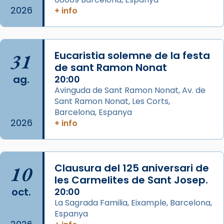
italianitzant; s’interpreta per privilegi
2026
+ info
pontifici, amb orquestra i cor, i té una
duració aproximada de tres hores. Després,
processó (recuperada el 1972) al voltant
del temple amb les relíquies de les santes.
31
Eucaristia solemne de la festa
Des de 1985 hi participa també un grup de
de sant Ramon Nonat
ag.
diablesses amb música i ball propis. Festa
20:00
Avinguda de Sant Ramon Nonat, Av. de
gran a Mataró.
Sant Ramon Nonat, Les Corts,
«Si vols saber què és calor, ves per les
Barcelona, Espanya
Santes a Mataró»🥵.
2026
+ info
Photo
View on Facebook
·
Share
10
Clausura del 125 aniversari de
les Carmelites de Sant Josep.
Arquebisbat de Barcelona
oct.
20:00
2 weeks ago
La Sagrada Familia, Eixample, Barcelona,
Jaume, fill de Zebedeu, és juntament amb el
Espanya
seu germà Joan i Pere un dels que