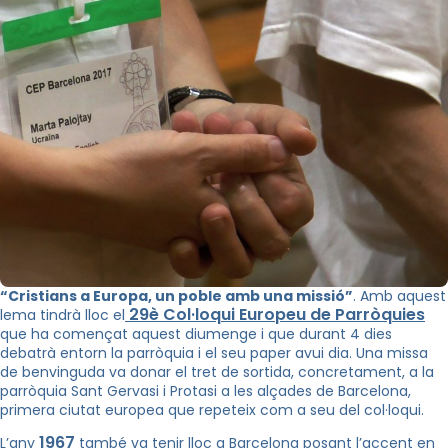
“Cristians a Europa, un poble amb una missió”
. Amb aquest
29è Col·loqui Europeu de Parròquies
lema tindrà lloc el
que ha començat aquest diumenge i que durant 4 dies
debatrà entorn la parròquia i el seu paper avui dia. Una missa
de benvinguda va donar el tret de sortida, concretament, a la
parròquia Sant Gervasi i Protasi a les alçades de Barcelona,
primera ciutat europea que repeteix com a seu del col·loqui.
1967
L’any
també va tenir lloc a Barcelona posant l’accent en