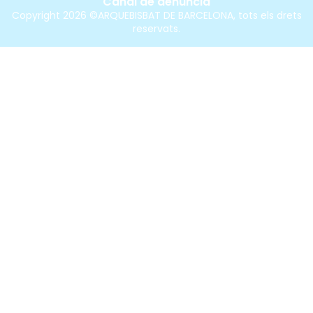
Canal de denúncia
Copyright 2026 ©ARQUEBISBAT DE BARCELONA, tots els drets
reservats.