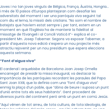
Joves i no tan joves vinguts de Bèlgica, França, Àustria, Hongria…
i més de 10 països d’Europa plantejaran com desafiar les
adversitats del moment i ser una parròquia viva seguint tal
com diu el lema, la missió dels cristians. “No som el nombre de
batejats que havíem estat sempre i, per tant, estem en un
moment en què l’Església ha de mantenir la fidelitat al
missatge de l’Evangeli i al Concili Vaticà II”- explica el
co
-
president
Mn
. Josep
Taberner
. Segons va exposar
Taberner
, a
partir d’aquesta nova edició s’espera un nou projecte més
atractiu rejovenit per un nou presídium que espera eleccions
aquesta setmana.
“Font d’aigua viva”
El cardenal i arquebisbe de Barcelona Joan Josep Omella
encarregat de presidir la missa inaugural, va destacar la
importància de les parròquies recordant les paraules del Papa
Sant Joan XXIII, que la definia com una “font d’aigua viva”
enmig la plaça d’un poble, que “dóna de beure i suposa un punt
d’unió entre tots els seus habitants”. Gent procedent de
diversos punts del continent però amb un punt en comú Jesús.
“Aquí vénen de tot arreu, de tota cultura, de tota ideologia, de