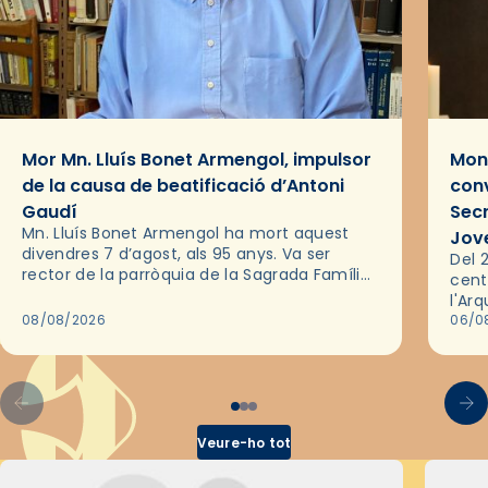
Mor Mn. Lluís Bonet Armengol, impulsor
Mons
de la causa de beatificació d’Antoni
conv
Gaudí
Sec
Mn. Lluís Bonet Armengol ha mort aquest
Jov
divendres 7 d’agost, als 95 anys. Va ser
Del 2
rector de la parròquia de la Sagrada Família
cent
de Barcelona durant 25 anys, entre 1993 i
l'Ar
2018,…
08/08/2026
les 
06/0
pel 
Veure-ho tot