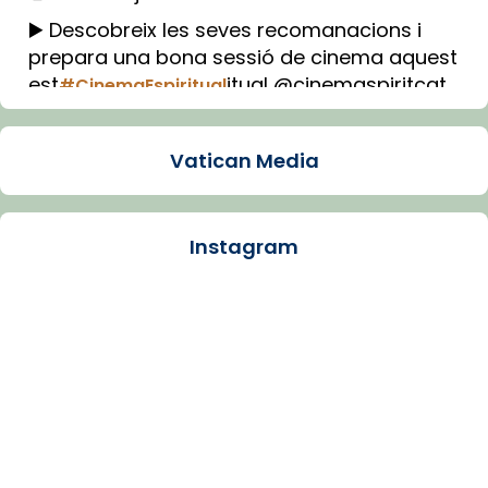
▶️ Descobreix les seves recomanacions i
prepara una bona sessió de cinema aquest
est
itual @cinemaspiritcat
#CinemaEspiritual
Imatge: Generada amb IA (OpenAI)
Video
Vatican Media
View on Facebook
·
Share
Instagram
Arquebisbat de Barcelona
2 weeks ago
La Carmina va patir depressió. Fa gairebé
dos mesos, a l'Estadi Lluís Companys, la
jove va fer arribar el seu testimoni al papa
Lleó XIV.
Recupera l'entrevista comp
Vatican
tican News 👇
News