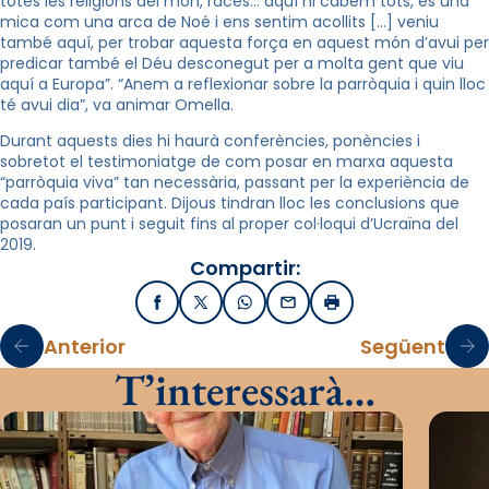
totes les religions del món, races… aquí hi cabem tots,
es
una
mica com una arca de Noé i ens sentim acollits […] veniu
també aquí, per trobar aquesta força en aquest món d’avui per
predicar també el Déu desconegut per a molta gent que viu
aquí a Europa”. “
Anem a reflexionar
sobre la parròquia i quin lloc
té avui dia”, va animar Omella.
Durant aquests dies hi haurà conferències, ponències i
sobretot el testimoniatge de com posar en marxa aquesta
“parròquia viva” tan necessària, passant per
la experiència
de
cada país participant. Dijous tindran lloc les conclusions que
posaran un punt i seguit fins al proper col·loqui d’Ucraïna del
2019.
Compartir:
Facebook
X / Twitter
WhatsApp
Email
Imprimir
Anterior
Següent
T’interessarà…