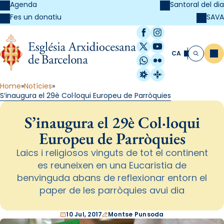
Agenda
Santoral del dia
SAVA
Fes un donatiu
Facebook
Instagram
X / Twitter
YouTube
CA
Me
Cerca
WhatsApp
Flickr
Radio Estel
Catalunya Cristi
Home
Notícies
S’inaugura el 29è Col·loqui Europeu de Parròquies
S’inaugura el 29è Col·loqui
Europeu de Parròquies
Laics i religiosos vinguts de tot el continent
es reuneixen en una Eucaristia de
benvinguda abans de reflexionar entorn el
paper de les parròquies avui dia
10 Jul, 2017
Montse Punsoda