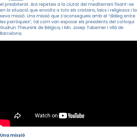
el presbiterat. Ara repeteix a la ciutat del mediterrani fixant-se
en la situació que envolta a tots els cristians, laics i religiosos i la
seva missió. Una missió que s’aconsegueix amb el “diàleg entre
les parròquies”, tal com van exposar els presidents del col·loqui
Gudrun
Theunink
de Bèlgica, i
Mn
. Josep
Taberner
i Vilà de
Barcelona.
Una missió