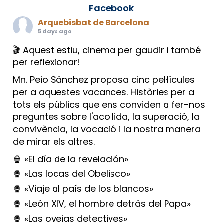
Facebook
Arquebisbat de Barcelona
5 days ago
🎬 Aquest estiu, cinema per gaudir i també
per reflexionar!
Mn. Peio Sánchez proposa cinc pel·lícules
per a aquestes vacances. Històries per a
tots els públics que ens conviden a fer-nos
preguntes sobre l'acollida, la superació, la
convivència, la vocació i la nostra manera
de mirar els altres.
🍿 «El día de la revelación»
🍿 «Las locas del Obelisco»
🍿 «Viaje al país de los blancos»
🍿 «León XIV, el hombre detrás del Papa»
🍿 «Las ovejas detectives»