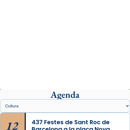
www.vaticannews.va/es/iglesia/news/2026-
07/carmina-historia-depresion-papa-viaje-
espana-testimoni...
Photo
View on Facebook
·
Share
Arquebisbat de Barcelona
2 weeks ago
«Avui les santes Juliana i Semproniana ens
ajuden a alçar la mirada»
Mons. Sergi Gordo, bisbe de Tortosa, ha
presidit aquest 27 de juliol la missa de Les
Agenda
Santes de Mataró.
🔗
tinyurl.com/cvu5jmbk
📸 J. Merino
12
437 Festes de Sant Roc de
Barcelona a la plaça Nova
Photo