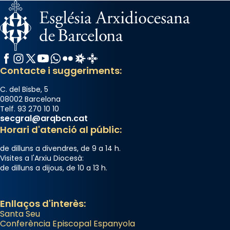
Facebook
Instagram
X / Twitter
YouTube
WhatsApp
Flickr
Radio Estel
Catalunya Cristiana
Contacte i suggeriments:
C. del Bisbe, 5
08002 Barcelona
Telf. 93 270 10 10
secgral@arqbcn.cat
Horari d'atenció al públic:
de dilluns a divendres, de 9 a 14 h.
Visites a l'Arxiu Diocesà:
de dilluns a dijous, de 10 a 13 h.
Enllaços d'interès:
Santa Seu
Conferència Episcopal Espanyola