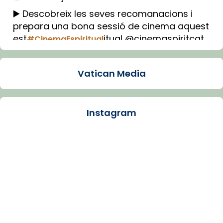
▶️ Descobreix les seves recomanacions i
prepara una bona sessió de cinema aquest
est
itual @cinemaspiritcat
#CinemaEspiritual
Imatge: Generada amb IA (OpenAI)
Video
Vatican Media
View on Facebook
·
Share
Instagram
Arquebisbat de Barcelona
1 week ago
La Carmina va patir depressió. Fa gairebé
dos mesos, a l'Estadi Lluís Companys, la
jove va fer arribar el seu testimoni al papa
Lleó XIV.
Recupera l'entrevista comp
Vatican
tican News 👇
News