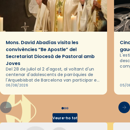
Mons. David Abadías visita les
Cinc
convivències “Be Apostle” del
gaud
L'es
Secretariat Diocesà de Pastoral amb
desc
Joves
comp
Del 28 de juliol al 2 d'agost, al voltant d'un
deix
centenar d'adolescents de parròquies de
trav
l'Arquebisbat de Barcelona van participar en
les convivències Be Apostle, organitzades
06/08/2026
05/0
pel Secretariat Diocesà de Pastoral amb…
Veure-ho tot