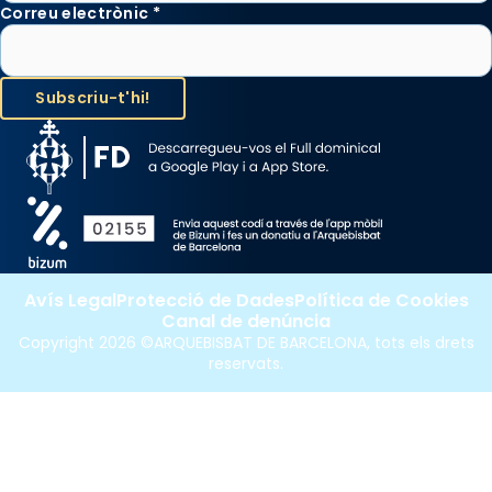
Correu electrònic
*
Avís Legal
Protecció de Dades
Política de Cookies
Canal de denúncia
Copyright 2026 ©ARQUEBISBAT DE BARCELONA, tots els drets
reservats.