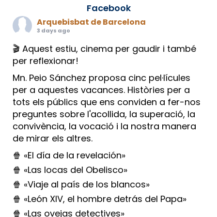
Facebook
Arquebisbat de Barcelona
3 days ago
🎬 Aquest estiu, cinema per gaudir i també
per reflexionar!
Mn. Peio Sánchez proposa cinc pel·lícules
per a aquestes vacances. Històries per a
tots els públics que ens conviden a fer-nos
preguntes sobre l'acollida, la superació, la
convivència, la vocació i la nostra manera
de mirar els altres.
🍿 «El día de la revelación»
🍿 «Las locas del Obelisco»
🍿 «Viaje al país de los blancos»
🍿 «León XIV, el hombre detrás del Papa»
🍿 «Las ovejas detectives»