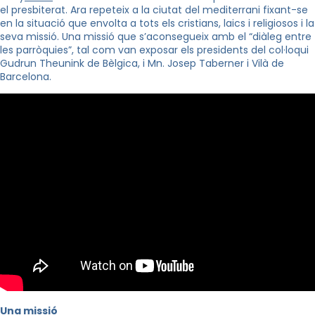
el presbiterat. Ara repeteix a la ciutat del mediterrani fixant-se
en la situació que envolta a tots els cristians, laics i religiosos i la
seva missió. Una missió que s’aconsegueix amb el “diàleg entre
les parròquies”, tal com van exposar els presidents del col·loqui
Gudrun
Theunink
de Bèlgica, i
Mn
. Josep
Taberner
i Vilà de
Barcelona.
Una missió