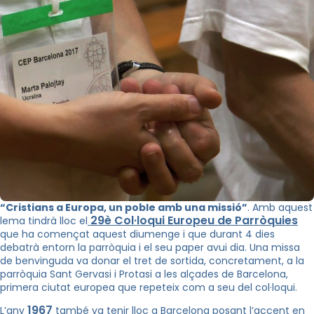
“Cristians a Europa, un poble amb una missió”
. Amb aquest
29è Col·loqui Europeu de Parròquies
lema tindrà lloc el
que ha començat aquest diumenge i que durant 4 dies
debatrà entorn la parròquia i el seu paper avui dia. Una missa
de benvinguda va donar el tret de sortida, concretament, a la
parròquia Sant Gervasi i Protasi a les alçades de Barcelona,
primera ciutat europea que repeteix com a seu del col·loqui.
1967
L’any
també va tenir lloc a Barcelona posant l’accent en