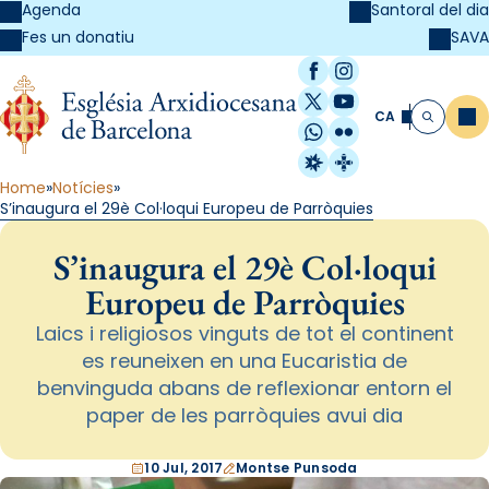
Agenda
Santoral del dia
SAVA
Fes un donatiu
Facebook
Instagram
X / Twitter
YouTube
CA
Me
Cerca
WhatsApp
Flickr
Radio Estel
Catalunya Cristi
Home
Notícies
S’inaugura el 29è Col·loqui Europeu de Parròquies
S’inaugura el 29è Col·loqui
Europeu de Parròquies
Laics i religiosos vinguts de tot el continent
es reuneixen en una Eucaristia de
benvinguda abans de reflexionar entorn el
paper de les parròquies avui dia
10 Jul, 2017
Montse Punsoda