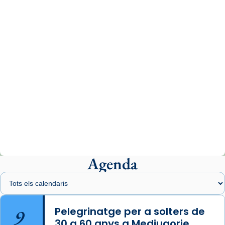
www.vaticannews.va/es/iglesia/news/2026-
07/carmina-historia-depresion-papa-viaje-
espana-testimoni...
Photo
View on Facebook
·
Share
Arquebisbat de Barcelona
2 weeks ago
«Avui les santes Juliana i Semproniana ens
ajuden a alçar la mirada»
Mons. Sergi Gordo, bisbe de Tortosa, ha
presidit aquest 27 de juliol la missa de Les
Agenda
Santes de Mataró.
🔗
tinyurl.com/cvu5jmbk
📸 J. Merino
9
Pelegrinatge per a solters de
30 a 60 anys a Medjugorje
Photo