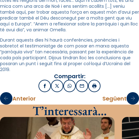
totes les religions del món, races… aquí hi cabem tots,
es
una
mica com una arca de Noé i ens sentim acollits […] veniu
també aquí, per trobar aquesta força en aquest món d’avui per
predicar també el Déu desconegut per a molta gent que viu
aquí a Europa”. “
Anem a reflexionar
sobre la parròquia i quin lloc
té avui dia”, va animar Omella.
Durant aquests dies hi haurà conferències, ponències i
sobretot el testimoniatge de com posar en marxa aquesta
“parròquia viva” tan necessària, passant per
la experiència
de
cada país participant. Dijous tindran lloc les conclusions que
posaran un punt i seguit fins al proper col·loqui d’Ucraïna del
2019.
Compartir:
Facebook
X / Twitter
WhatsApp
Email
Imprimir
Anterior
Següent
T’interessarà…