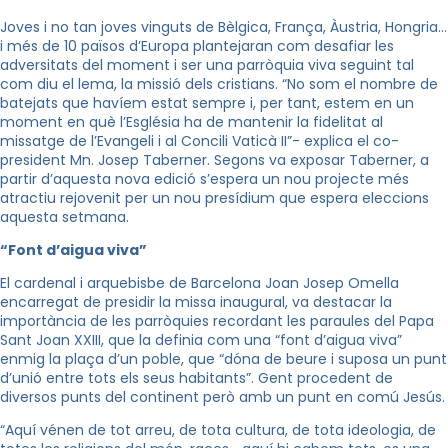
Joves i no tan joves vinguts de Bèlgica, França, Àustria, Hongria…
i més de 10 països d’Europa plantejaran com desafiar les
adversitats del moment i ser una parròquia viva seguint tal
com diu el lema, la missió dels cristians. “No som el nombre de
batejats que havíem estat sempre i, per tant, estem en un
moment en què l’Església ha de mantenir la fidelitat al
missatge de l’Evangeli i al Concili Vaticà II”- explica el
co
-
president
Mn
. Josep
Taberner
. Segons va exposar
Taberner
, a
partir d’aquesta nova edició s’espera un nou projecte més
atractiu rejovenit per un nou presídium que espera eleccions
aquesta setmana.
“Font d’aigua viva”
El cardenal i arquebisbe de Barcelona Joan Josep Omella
encarregat de presidir la missa inaugural, va destacar la
importància de les parròquies recordant les paraules del Papa
Sant Joan XXIII, que la definia com una “font d’aigua viva”
enmig la plaça d’un poble, que “dóna de beure i suposa un punt
d’unió entre tots els seus habitants”. Gent procedent de
diversos punts del continent però amb un punt en comú Jesús.
“Aquí vénen de tot arreu, de tota cultura, de tota ideologia, de