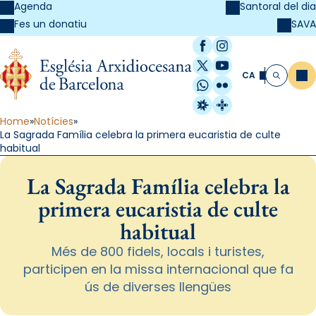
Agenda
Santoral del dia
SAVA
Fes un donatiu
Facebook
Instagram
X / Twitter
YouTube
CA
Me
Cerca
WhatsApp
Flickr
Radio Estel
Catalunya Cristi
Home
Notícies
La Sagrada Família celebra la primera eucaristia de culte
habitual
La Sagrada Família celebra la
primera eucaristia de culte
habitual
Més de 800 fidels, locals i turistes,
participen en la missa internacional que fa
ús de diverses llengües