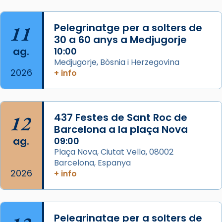
de Barcelona.
2 weeks ago
Aquest dilluns, 27 de juliol, ha tingut lloc la
11
Pelegrinatge per a solters de
missa d’acció de gràcies en agraïment al
30 a 60 anys a Medjugorje
ag.
comitè organitzador de la visita apostòlica
10:00
Medjugorje, Bòsnia i Herzegovina
del Sant Pare Lleó XIV a Barcelona, i als
2026
+ info
col·laboradors, a la Catedral de Barcelona.
L’arquebisbe de Barcelona, el cardenal Joan
Josep Omella, ha presidit la missa i l’ha
12
437 Festes de Sant Roc de
concelebrat el bisbe auxiliar de Barcelona,
Barcelona a la plaça Nova
Mons. David Abadías.
ag.
09:00
📸 Dr. G. Simón
Plaça Nova, Ciutat Vella, 08002
Barcelona, Espanya
Photo
2026
+ info
View on Facebook
·
Share
Arquebisbat de Barcelona
Pelegrinatge per a solters de
2 weeks ago