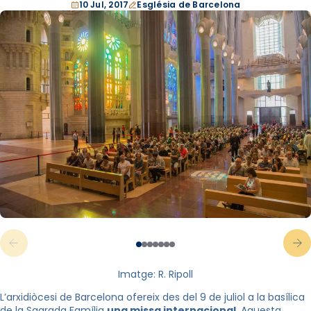
10 Jul, 2017
Església de Barcelona
Imatge: R. Ripoll
L’arxidiòcesi de Barcelona ofereix des del 9 de juliol a la basílica
de la Sagrada Família
una missa internacional
. Aquesta