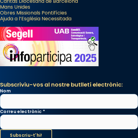
Càritas Diocesana de Barcelona
Mans Unides
Obres Missionals Pontifícies
Ajuda a l’Església Necessitada
Subscriviu-vos al nostre butlletí electrònic:
Nom
Correu electrònic
*