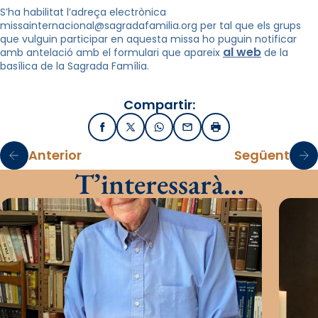
S’ha habilitat l’adreça electrònica
missainternacional@sagradafamilia.org per tal que els grups
que vulguin participar en aquesta missa ho puguin notificar
al web
amb antelació amb el formulari que apareix
de la
basílica de la Sagrada Família.
Compartir:
Facebook
X / Twitter
WhatsApp
Email
Imprimir
Anterior
Següent
T’interessarà…