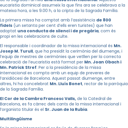
eucaristia dominical assumeix la que fins ara se celebrava a la
mateixa hora, a les 9.00 h, a la cripta de la Sagrada Família.
La primera missa ha comptat amb l’assistència
de 800
fidels
(un setanta per cent d’ells eren turistes) que han
adoptat
una conducta de silenci i de pregària
, com és
propi en les celebracions de culte.
El responsable i coordinador de la missa internacional és
Mn.
Josep M. Turull
, que ha presidit la cerimònia del diumenge, i
l’equip de mestres de cerimònies que vetllen per la correcta
celebració de l’eucaristia està format per
Mn. Joan Obach i
Mn. Patrick Stref
. Per a la presidència de la missa
internacional es compta amb un equip de preveres de
l’arxidiòcesi de Barcelona. Aquest passat diumenge, entre
altres, hi ha concelebrat
Mn. Lluís Bonet
, rector de la parròquia
de la Sagrada Família.
El Cor de la Cambra Francesc Valls,
de la Catedral de
Barcelona, es fa càrrec dels cants de la missa internacional i
l’organista titular és el
Sr. Juan de la Rubia
.
Multilingüisme