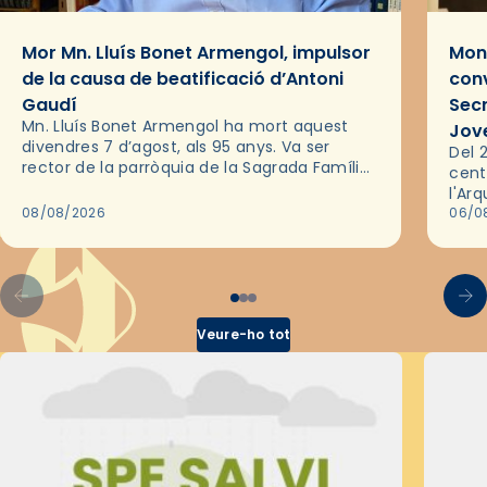
Mor Mn. Lluís Bonet Armengol, impulsor
Mons
de la causa de beatificació d’Antoni
conv
Gaudí
Sec
Mn. Lluís Bonet Armengol ha mort aquest
Jov
divendres 7 d’agost, als 95 anys. Va ser
Del 2
rector de la parròquia de la Sagrada Família
cent
de Barcelona durant 25 anys, entre 1993 i
l'Ar
2018,…
08/08/2026
les 
06/0
pel 
Veure-ho tot