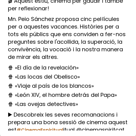
🎬 Aquest estiu, cinema per gaudir i també
per reflexionar!
Mn. Peio Sánchez proposa cinc pel·lícules
per a aquestes vacances. Històries per a
tots els públics que ens conviden a fer-nos
preguntes sobre l'acollida, la superació, la
convivència, la vocació i la nostra manera
de mirar els altres.
🍿 «El día de la revelación»
🍿 «Las locas del Obelisco»
🍿 «Viaje al país de los blancos»
🍿 «León XIV, el hombre detrás del Papa»
🍿 «Las ovejas detectives»
▶️ Descobreix les seves recomanacions i
prepara una bona sessió de cinema aquest
est
itual @cinemaspiritcat
#CinemaEspiritual