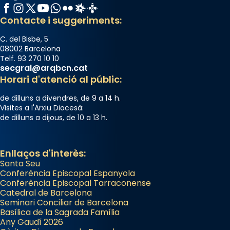
Facebook
Instagram
X / Twitter
YouTube
WhatsApp
Flickr
Radio Estel
Catalunya Cristiana
Contacte i suggeriments:
C. del Bisbe, 5
08002 Barcelona
Telf. 93 270 10 10
secgral@arqbcn.cat
Horari d'atenció al públic:
de dilluns a divendres, de 9 a 14 h.
Visites a l'Arxiu Diocesà:
de dilluns a dijous, de 10 a 13 h.
Enllaços d'interès:
Santa Seu
Conferència Episcopal Espanyola
Conferència Episcopal Tarraconense
Catedral de Barcelona
Seminari Conciliar de Barcelona
Basílica de la Sagrada Família
Any Gaudí 2026