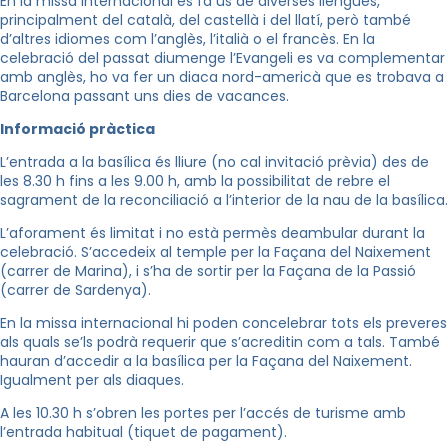
En la missa internacional es fa ús de diverses llengües,
principalment del català, del castellà i del llatí, però també
d’altres idiomes com l’anglès, l’italià o el francès. En la
celebració del passat diumenge l’Evangeli es va complementar
amb anglès, ho va fer un diaca nord-americà que es trobava a
Barcelona passant uns dies de vacances.
Informació pràctica
L’entrada a la basílica és lliure (no cal invitació prèvia) des de
les 8.30 h fins a les 9.00 h, amb la possibilitat de rebre el
sagrament de la reconciliació a l’interior de la nau de la basílica.
L’aforament és limitat i no està permès deambular durant la
celebració. S’accedeix al temple per la Façana del Naixement
(carrer de Marina), i s’ha de sortir per la Façana de la Passió
(carrer de Sardenya).
En la missa internacional hi poden concelebrar tots els preveres
als quals se’ls podrà requerir que s’acreditin com a tals. També
hauran d’accedir a la basílica per la Façana del Naixement.
Igualment per als diaques.
A les 10.30 h s’obren les portes per l’accés de turisme amb
l’entrada habitual (tiquet de pagament).