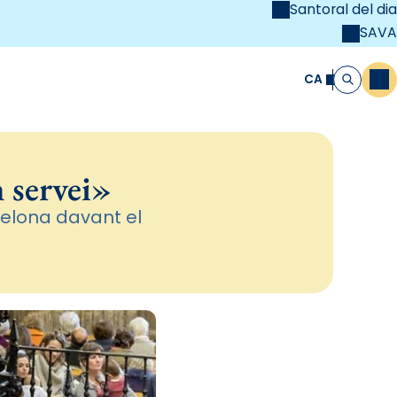
Santoral del dia
SAVA
el
unya Cristiana
CA
M
Cerca
 servei»
elona davant el