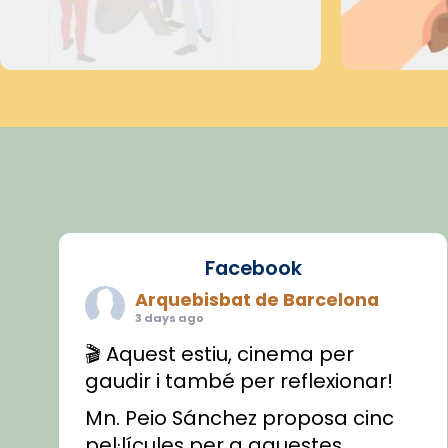
Facebook
Arquebisbat de Barcelona
3 days ago
🎬 Aquest estiu, cinema per
gaudir i també per reflexionar!
Mn. Peio Sánchez proposa cinc
pel·lícules per a aquestes