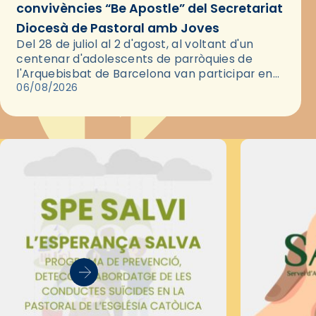
convivències “Be Apostle” del Secretariat
Diocesà de Pastoral amb Joves
Del 28 de juliol al 2 d'agost, al voltant d'un
centenar d'adolescents de parròquies de
l'Arquebisbat de Barcelona van participar en
les convivències Be Apostle, organitzades pel
06/08/2026
Secretariat Diocesà de Pastoral amb…