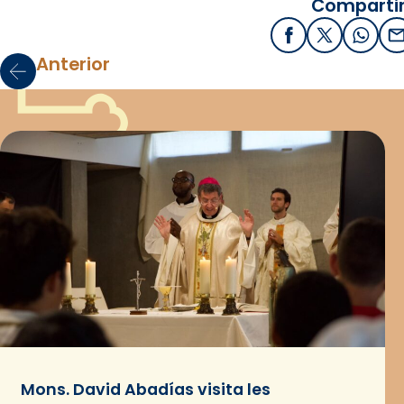
Compartir
Facebook
X / Twitter
What
E
Anterior
Mons. David Abadías visita les