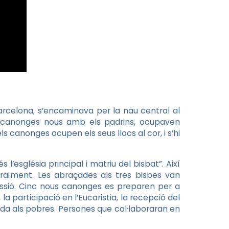
Barcelona, s’encaminava per la nau central al
els canonges nous amb els padrins, ocupaven
s canonges ocupen els seus llocs al cor, i s’hi
 l’església principal i matriu del bisbat”. Així
raïment. Les abraçades als tres bisbes van
ssió. Cinc nous canonges es preparen per a
, la participació en l’Eucaristia, la recepció del
juda als pobres. Persones que col·laboraran en