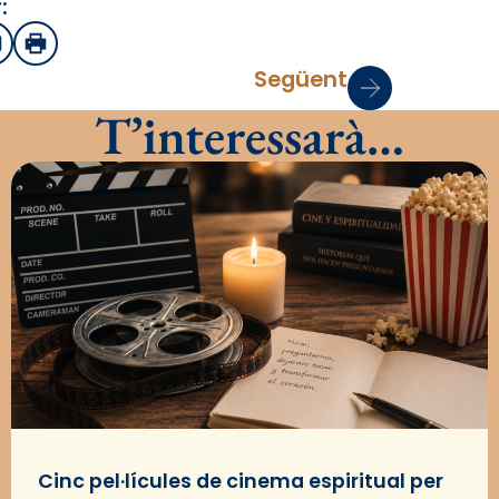
:
sApp
mail
Imprimir
Següent
T’interessarà…
Cinc pel·lícules de cinema espiritual per