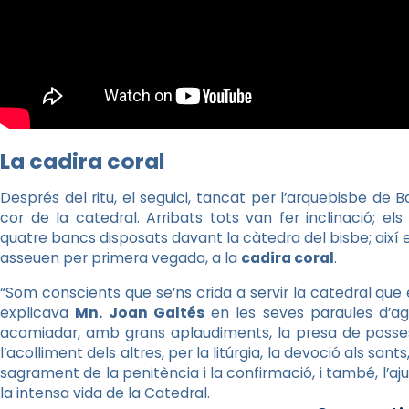
La cadira coral
Després del ritu, el seguici, tancat per l’arquebisbe de 
cor de la catedral. Arribats tots van fer inclinació; 
quatre bancs disposats davant la càtedra del bisbe; així el
asseuen per primera vegada, a la
cadira coral
.
“Som conscients que se’ns crida a servir la catedral que és
explicava
Mn. Joan Galtés
en les seves paraules d’ag
acomiadar, amb grans aplaudiments, la presa de posse
l’acolliment dels altres, per la litúrgia, la devoció als sants
sagrament de la penitència i la confirmació, i també, l’a
la intensa vida de la Catedral.