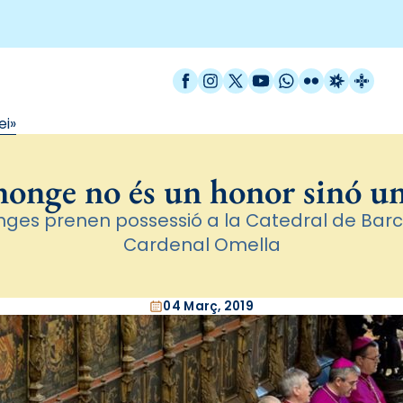
Facebook
Instagram
X / Twitter
YouTube
WhatsApp
Flickr
Radio Est
Catal
ei»
nonge no és un honor sinó un
ges prenen possessió a la Catedral de Barc
Cardenal Omella
04 Març, 2019