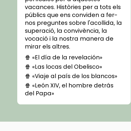
vacances. Històries per a tots els
públics que ens conviden a fer-
nos preguntes sobre l'acollida, la
superació, la convivència, la
vocació i la nostra manera de
mirar els altres.
🍿 «El día de la revelación»
🍿 «Las locas del Obelisco»
🍿 «Viaje al país de los blancos»
🍿 «León XIV, el hombre detrás
del Papa»
🍿 «Las ovejas detectives»
▶️ Descobreix les seves
recomanacions i prepara una
bona sessió de cinema aquest