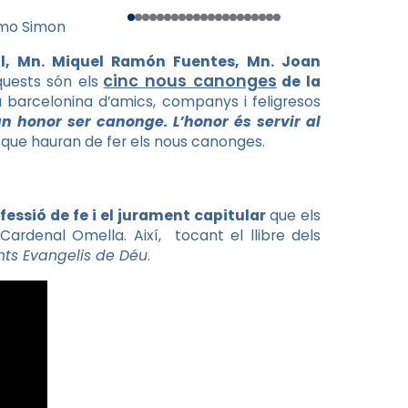
ermo Simon
ol, Mn. Miquel Ramón Fuentes, Mn. Joan
cinc nous canonges
quests són els
de la
 barcelonina d’amics, companys i feligresos
n honor ser canonge. L’honor és servir al
a que hauran de fer els nous canonges.
fessió de fe i el jurament capitular
que els
 Cardenal Omella. Així, tocant el llibre dels
nts Evangelis de Déu
.