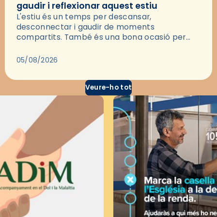
gaudir i reflexionar aquest estiu
L'estiu és un temps per descansar,
desconnectar i gaudir de moments
compartits. També és una bona ocasió per
deixar-se portar per una bona història i, a
través del cinema, reflexionar sobre les…
05/08/2026
Veure-ho tot