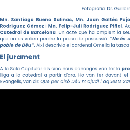
Fotografia: Dr. Guill
Mn. Santiago Bueno Salinas, Mn. Joan Galtés Puj
Rodríguez Gómez
i
Mn. Felip-Juli Rodríguez Piñel
. A
Catedral de Barcelona
. Un acte que ha omplert la seu
que no es volien perdre la presa de possessió.
“No és u
poble de Déu”.
Així descrivia el cardenal Omella la tasc
El jurament
A la Sala Capitular els cinc nous canonges van fer la
pro
lliga a la catedral a partir d’ara. Ho van fer davant el
Evangelis, van dir:
Que per això Déu m’ajudi i aquests Sa