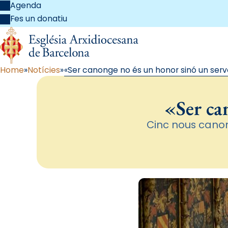
Agenda
Fes un donatiu
Home
Notícies
«Ser canonge no és un honor sinó un serv
«Ser ca
Cinc nous canon