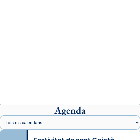
missa d’acció de gràcies en agraïment al
comitè organitzador de la visita apostòlica
del Sant Pare Lleó XIV a Barcelona, i als
col·laboradors, a la Catedral de Barcelona.
L’arquebisbe de Barcelona, el cardenal Joan
Josep Omella, ha presidit la missa i l’ha
concelebrat el bisbe auxiliar de Barcelona,
Mons. David Abadías.
📸 Dr. G. Simón
Photo
View on Facebook
·
Share
Agenda
Arquebisbat de Barcelona
1 week ago
Memòria de les santes Juliana i
Semproniana, verges i màrtirs.
Festivitat de sant Gaietà