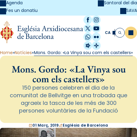
Agenda
Santoral del dia
SAVA
Fes un donatiu
Facebook
Instagram
X / Twitter
YouTube
CA
Me
Cerca
WhatsApp
Flickr
Radio Estel
Catalunya Cristi
Home
Notícies
Mons. Gordo: «La Vinya sou com els castellers»
Mons. Gordo: «La Vinya sou
com els castellers»
150 persones celebren el dia de la
comunitat de Bellvitge en una trobada que
agraeix la tasca de les més de 300
persones voluntàries de la Fundació
01 Març, 2019
Església de Barcelona