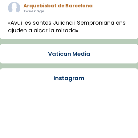
Arquebisbat de Barcelona
1 week ago
«Avui les santes Juliana i Semproniana ens
ajuden a alçar la mirada»
Mons. Sergi Gordo, bisbe de Tortosa, ha
presidit aquest 27 de juliol la missa de Les
Vatican Media
Santes de Mataró.
🔗
tinyurl.com/cvu5jmbk
📸 J. Merino
Instagram
Photo
View on Facebook
·
Share
Arquebisbat de Barcelona
is at Catedral
de Barcelona.
1 week ago
Aquest dilluns, 27 de juliol, ha tingut lloc la