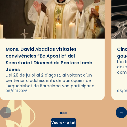
Mons. David Abadías visita les
Cinc
convivències “Be Apostle” del
gaud
L'es
Secretariat Diocesà de Pastoral amb
desc
Joves
comp
Del 28 de juliol al 2 d'agost, al voltant d'un
deix
centenar d'adolescents de parròquies de
trav
l'Arquebisbat de Barcelona van participar en
les convivències Be Apostle, organitzades
06/08/2026
05/0
pel Secretariat Diocesà de Pastoral amb…
Veure-ho tot