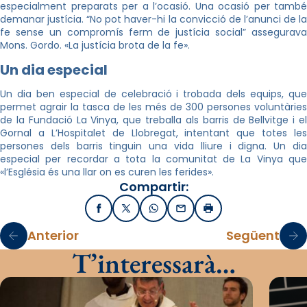
especialment preparats per a l’ocasió. Una ocasió per també
demanar justícia. “No pot haver-hi la convicció de l’anunci de la
fe sense un compromís ferm de justícia social” assegurava
Mons. Gordo. «La justícia brota de la fe».
Un dia especial
Un dia ben especial de celebració i trobada dels equips, que
permet agrair la tasca de les més de 300 persones voluntàries
de la Fundació La Vinya, que treballa als barris de Bellvitge i el
Gornal a L’Hospitalet de Llobregat, intentant que totes les
persones dels barris tinguin una vida lliure i digna. Un dia
especial per recordar a tota la comunitat de La Vinya que
«l’Església és una llar on es curen les ferides».
Compartir:
Facebook
X / Twitter
WhatsApp
Email
Imprimir
Anterior
Següent
T’interessarà…