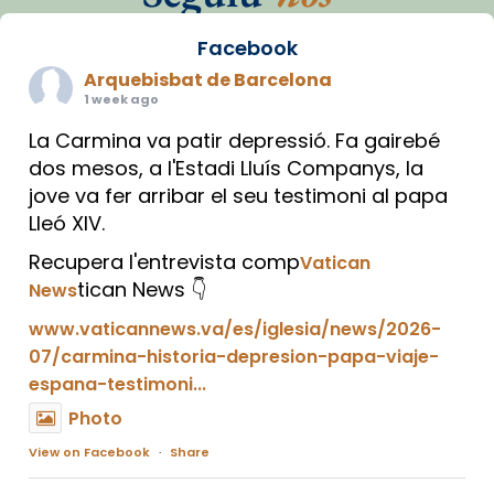
Facebook
Arquebisbat de Barcelona
1 week ago
La Carmina va patir depressió. Fa gairebé
dos mesos, a l'Estadi Lluís Companys, la
jove va fer arribar el seu testimoni al papa
Lleó XIV.
Recupera l'entrevista comp
Vatican
tican News 👇
News
www.vaticannews.va/es/iglesia/news/2026-
07/carmina-historia-depresion-papa-viaje-
espana-testimoni...
Photo
View on Facebook
·
Share