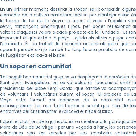
En un primer moment destinat a trobar-se i compartir, alguns
elements de la cultura castellera servien per plantejar quina és
la forma de fer de La Vinya. La força, el valor i l’equilibri van
servir, mitjançant dinàmiques i jocs, per poder reflexionar al
voltant d’aquests valors a cada projecte de la Fundació. “Es tan
important el que està a la pinya i ajuda als altres a pujar, com
l’enxaneta. És un treball de comunió on ens alegrem que un
aguanti perquè així jo també ho faig. És una paràbola de com
és l’Església” explicava el bisbe.
Un sopar en comunitat
Tot seguit bona part del grup es va desplaçar a la parròquia de
Sant Joan Evangelista, on es va celebrar l’eucaristia amb la
presidència del bisbe Sergi Gordo, que també va acompanyar
als voluntaris i voluntàries durant el sopar. “El projecte de La
Vinya està format per persones de la comunitat que
aconsegueixen fer una transformació social que neix de les
entranyes del cristianisme” explicava el bisbe auxiliar.
L’àpat, el plat fort de la jornada, es va celebrar a la parròquia de
Mare de Déu de Bellvitge i, per una vegada a l’any, les persones
voluntàries van ser servides per uns cambrers voluntaris