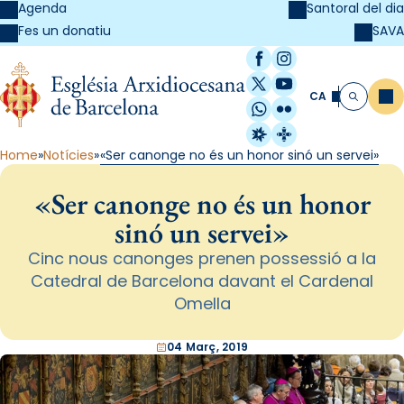
Agenda
Santoral del dia
SAVA
Fes un donatiu
Facebook
Instagram
X / Twitter
YouTube
CA
Me
Cerca
WhatsApp
Flickr
Radio Estel
Catalunya Cristi
Home
Notícies
«Ser canonge no és un honor sinó un servei»
«Ser canonge no és un honor
sinó un servei»
Cinc nous canonges prenen possessió a la
Catedral de Barcelona davant el Cardenal
Omella
04 Març, 2019