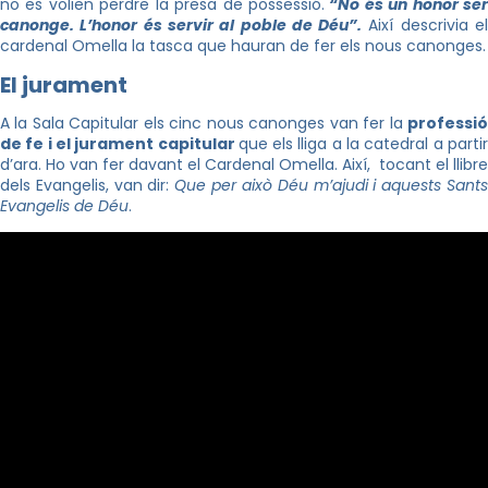
no es volien perdre la presa de possessió.
“No és un honor se
canonge. L’honor és servir al poble de Déu”.
Així descrivia e
cardenal Omella la tasca que hauran de fer els nous canonges.
El jurament
A la Sala Capitular els cinc nous canonges van fer la
professió
de fe i el jurament capitular
que els lliga a la catedral a parti
d’ara. Ho van fer davant el Cardenal Omella. Així, tocant el llibre
dels Evangelis, van dir:
Que per això Déu m’ajudi i aquests Sant
Evangelis de Déu
.