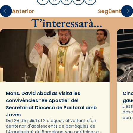
Facebook
X / Twitter
WhatsApp
Email
Imprimir
Anterior
Següent
T’interessarà…
Mons. David Abadías visita les
Cinc
convivències “Be Apostle” del
gaud
L'es
Secretariat Diocesà de Pastoral amb
desc
Joves
comp
Del 28 de juliol al 2 d'agost, al voltant d'un
deix
centenar d'adolescents de parròquies de
trav
l'Arquebisbat de Barcelona van participar en