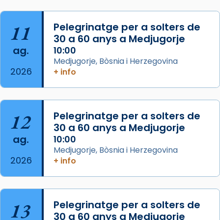
L’arquebisbe de Barcelona, el cardenal Joan
Josep Omella, ha presidit la missa i l’ha
11
Pelegrinatge per a solters de
concelebrat el bisbe auxiliar de Barcelona,
30 a 60 anys a Medjugorje
Mons. David Abadías.
ag.
10:00
📸 Dr. G. Simón
Medjugorje, Bòsnia i Herzegovina
2026
+ info
Photo
View on Facebook
·
Share
12
Pelegrinatge per a solters de
Arquebisbat de Barcelona
2 weeks ago
30 a 60 anys a Medjugorje
ag.
10:00
Memòria de les santes Juliana i
Medjugorje, Bòsnia i Herzegovina
Semproniana, verges i màrtirs.
2026
+ info
Acompanyant la història de sant Cugat, a
partir de l’Edat Mitjana sorgeix la tradició
que les santes Juliana (“relatiu a Júlia”) i
13
Pelegrinatge per a solters de
Semproniana (“relatiu a Semprònia =
30 a 60 anys a Medjugorje