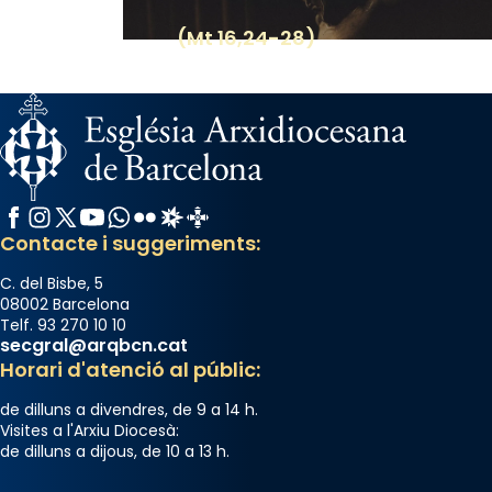
Photo
(Mt 16,24-28)
View on Facebook
·
Share
Facebook
Instagram
X / Twitter
YouTube
WhatsApp
Flickr
Radio Estel
Catalunya Cristiana
Contacte i suggeriments:
C. del Bisbe, 5
08002 Barcelona
Telf. 93 270 10 10
secgral@arqbcn.cat
Horari d'atenció al públic:
de dilluns a divendres, de 9 a 14 h.
Visites a l'Arxiu Diocesà:
de dilluns a dijous, de 10 a 13 h.