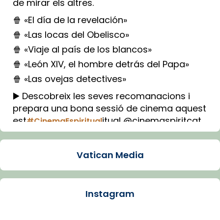
de mirar els altres.
🍿 «El día de la revelación»
🍿 «Las locas del Obelisco»
🍿 «Viaje al país de los blancos»
🍿 «León XIV, el hombre detrás del Papa»
🍿 «Las ovejas detectives»
▶️ Descobreix les seves recomanacions i
prepara una bona sessió de cinema aquest
est
itual @cinemaspiritcat
#CinemaEspiritual
Imatge: Generada amb IA (OpenAI)
Video
Vatican Media
View on Facebook
·
Share
Instagram
Arquebisbat de Barcelona
1 week ago