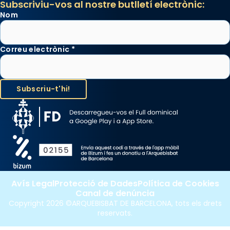
Subscriviu-vos al nostre butlletí electrònic:
Nom
Correu electrònic
*
Avís Legal
Protecció de Dades
Política de Cookies
Canal de denúncia
Copyright 2026 ©ARQUEBISBAT DE BARCELONA, tots els drets
reservats.