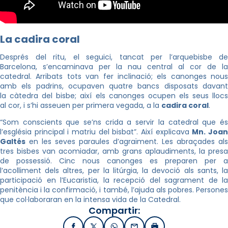
La cadira coral
Després del ritu, el seguici, tancat per l’arquebisbe de
Barcelona, s’encaminava per la nau central al cor de la
catedral. Arribats tots van fer inclinació; els canonges nous
amb els padrins, ocupaven quatre bancs disposats davant
la càtedra del bisbe; així els canonges ocupen els seus llocs
al cor, i s’hi asseuen per primera vegada, a la
cadira coral
.
“Som conscients que se’ns crida a servir la catedral que és
l’església principal i matriu del bisbat”. Així explicava
Mn. Joa
Galtés
en les seves paraules d’agraïment. Les abraçades als
tres bisbes van acomiadar, amb grans aplaudiments, la presa
de possessió. Cinc nous canonges es preparen per a
l’acolliment dels altres, per la litúrgia, la devoció als sants, la
participació en l’Eucaristia, la recepció del sagrament de la
penitència i la confirmació, i també, l’ajuda als pobres. Persones
que col·laboraran en la intensa vida de la Catedral.
Compartir: