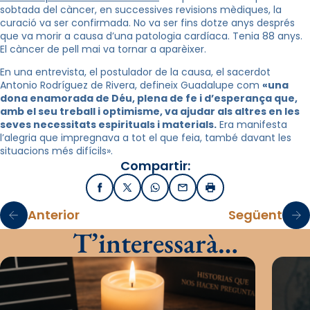
sobtada del càncer, en successives revisions mèdiques, la
curació va ser confirmada.
No va ser fins dotze anys després
que va morir a causa d’una patologia cardíaca. Tenia 88 anys.
El càncer de pell mai va tornar a aparèixer.
En una entrevista, el postulador de la causa, el sacerdot
Antonio Rodríguez de Rivera, defineix Guadalupe com
«una
dona enamorada de Déu, plena de fe i d’esperança que,
amb el seu treball i optimisme, va ajudar als altres en les
seves necessitats espirituals i materials.
Era manifesta
l’alegria que impregnava a tot el que feia, també davant les
situacions més difícils».
Compartir:
Facebook
X / Twitter
WhatsApp
Email
Imprimir
Anterior
Següent
T’interessarà…