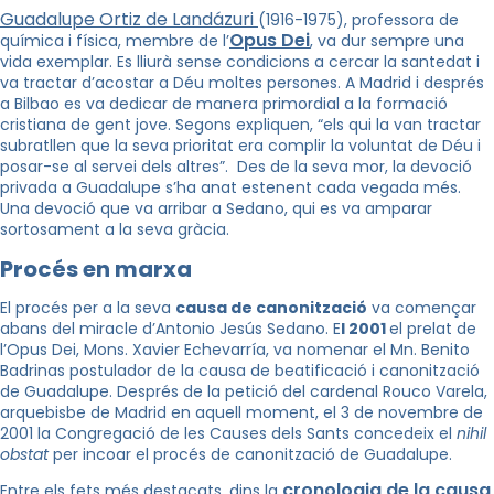
Guadalupe Ortiz de Landázuri
(1916-1975), professora de
Opus Dei
química i física, membre de l’
, va dur sempre una
vida exemplar. Es lliurà sense condicions a cercar la santedat i
va tractar d’acostar a Déu moltes persones. A Madrid i després
a Bilbao es va dedicar de manera primordial a la formació
cristiana de gent jove. Segons expliquen, “els qui la van tractar
subratllen que la seva prioritat era complir la voluntat de Déu i
posar-se al servei dels altres”. Des de la seva mor, la devoció
privada a Guadalupe s’ha anat estenent cada vegada més.
Una devoció que va arribar a Sedano, qui es va amparar
sortosament a la seva gràcia.
Procés en marxa
El procés per a la seva
causa de canonització
va començar
abans del miracle d’Antonio Jesús Sedano. E
l 2001
el prelat de
l’Opus Dei, Mons. Xavier Echevarría, va nomenar el Mn. Benito
Badrinas postulador de la causa de beatificació i canonització
de Guadalupe. Després de la petició del cardenal Rouco Varela,
arquebisbe de Madrid en aquell moment, el 3 de novembre de
2001 la Congregació de les Causes dels Sants concedeix el
nihil
obstat
per incoar el procés de canonització de Guadalupe.
cronologia de la causa
Entre els fets més destacats, dins la