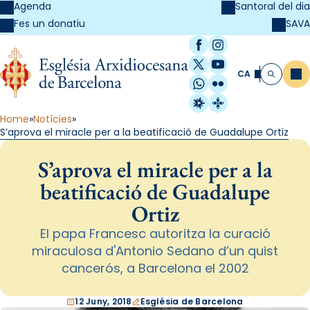
Agenda
Santoral del dia
SAVA
Fes un donatiu
Facebook
Instagram
X / Twitter
YouTube
CA
Me
Cerca
WhatsApp
Flickr
Radio Estel
Catalunya Cristi
Home
Notícies
S’aprova el miracle per a la beatificació de Guadalupe Ortiz
S’aprova el miracle per a la
beatificació de Guadalupe
Ortiz
El papa Francesc autoritza la curació
miraculosa d'Antonio Sedano d’un quist
cancerós, a Barcelona el 2002
12 Juny, 2018
Església de Barcelona