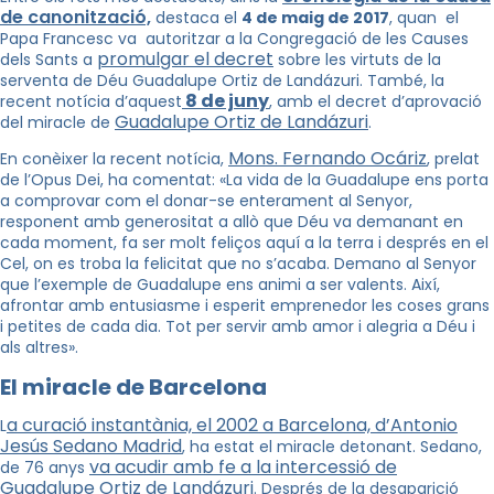
de canonització,
destaca el
4 de maig de 2017
, quan el
Papa Francesc va autoritzar a la Congregació de les Causes
promulgar el decret
dels Sants a
sobre les virtuts de la
serventa de Déu Guadalupe Ortiz de Landázuri. També, la
8 de juny
recent notícia d’aquest
, amb el decret d’aprovació
Guadalupe Ortiz de Landázuri
del miracle de
.
Mons. Fernando Ocáriz
En conèixer la recent notícia,
, prelat
de l’Opus Dei, ha comentat: «La vida de la Guadalupe ens porta
a comprovar com el donar-se enterament al Senyor,
responent amb generositat a allò que Déu va demanant en
cada moment, fa ser molt feliços aquí a la terra i després en el
Cel, on es troba la felicitat que no s’acaba. Demano al Senyor
que l’exemple de Guadalupe ens animi a ser valents. Així,
afrontar amb entusiasme i esperit emprenedor les coses grans
i petites de cada dia. Tot per servir amb amor i alegria a Déu i
als altres».
El miracle de Barcelona
a curació instantània, el 2002 a Barcelona, d’Antonio
L
Jesús Sedano Madrid
, ha estat el miracle detonant. Sedano,
va acudir amb fe a la intercessió de
de 76 anys
Guadalupe Ortiz de Landázuri
. Després de la desaparició