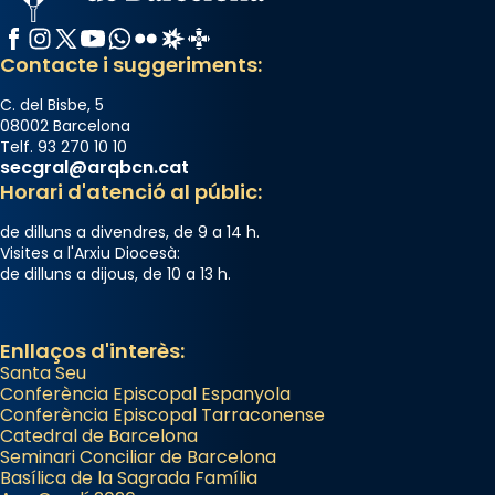
«Si vols saber què és calor, ves per les
Santes a Mataró»🥵.
Facebook
Instagram
X / Twitter
YouTube
WhatsApp
Flickr
Radio Estel
Catalunya Cristiana
Contacte i suggeriments:
Photo
View on Facebook
·
Share
C. del Bisbe, 5
08002 Barcelona
Telf. 93 270 10 10
Arquebisbat de Barcelona
secgral@arqbcn.cat
2 weeks ago
Horari d'atenció al públic:
Jaume, fill de Zebedeu, és juntament amb el
de dilluns a divendres, de 9 a 14 h.
seu germà Joan i Pere un dels que
Visites a l'Arxiu Diocesà:
de dilluns a dijous, de 10 a 13 h.
acompanyava més de prop Jesús.
Segons el llibre dels Fets (12,2) fou el primer
apòstol màrtir, decapitat a Jerusalem per
Enllaços d'interès:
Herodes Agripa (vers l'any 44).
Santa Seu
Conferència Episcopal Espanyola
Patró de Galícia, després de les invasions
Conferència Episcopal Tarraconense
Catedral de Barcelona
musulmanes fou venerat com a patró dels
Seminari Conciliar de Barcelona
Regnes castellans i més tard de tota
Basílica de la Sagrada Família