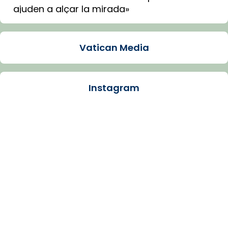
ajuden a alçar la mirada»
Mons. Sergi Gordo, bisbe de Tortosa, ha
presidit aquest 27 de juliol la missa de Les
Vatican Media
Santes de Mataró.
🔗
tinyurl.com/cvu5jmbk
📸 J. Merino
Instagram
Photo
View on Facebook
·
Share
Arquebisbat de Barcelona
is at Catedral
de Barcelona.
1 week ago
Aquest dilluns, 27 de juliol, ha tingut lloc la
missa d’acció de gràcies en agraïment al
comitè organitzador de la visita apostòlica
del Sant Pare Lleó XIV a Barcelona, i als