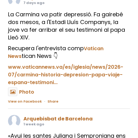
7 days ago
La Carmina va patir depressió. Fa gairebé
dos mesos, a l'Estadi Lluís Companys, la
jove va fer arribar el seu testimoni al papa
Lleó XIV.
Recupera l'entrevista comp
Vatican
tican News 👇
News
www.vaticannews.va/es/iglesia/news/2026-
07/carmina-historia-depresion-papa-viaje-
espana-testimoni...
Photo
View on Facebook
·
Share
Arquebisbat de Barcelona
1 week ago
«Avui les santes Juliana i Semproniana ens