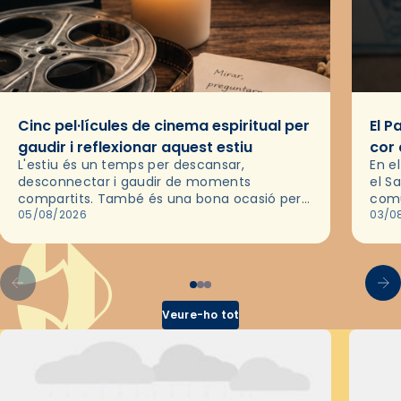
Cinc pel·lícules de cinema espiritual per
El P
gaudir i reflexionar aquest estiu
cor 
L'estiu és un temps per descansar,
En e
desconnectar i gaudir de moments
el S
compartits. També és una bona ocasió per
comu
deixar-se portar per una bona història i, a
05/08/2026
de l
03/0
través del cinema, reflexionar sobre les…
d’un
Veure-ho tot