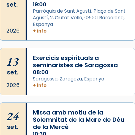
set.
19:00
View on Facebook
·
Share
Parròquia de Sant Agustí, Plaça de Sant
Agustí, 2, Ciutat Vella, 08001 Barcelona,
Arquebisbat de Barcelona
is at Catedral
Espanya
de Barcelona.
2026
+ info
2 weeks ago
Aquest dilluns, 27 de juliol, ha tingut lloc la
missa d’acció de gràcies en agraïment al
13
Exercicis espirituals a
comitè organitzador de la visita apostòlica
seminaristes de Saragossa
del Sant Pare Lleó XIV a Barcelona, i als
set.
08:00
col·laboradors, a la Catedral de Barcelona.
Saragossa, Zaragoza, Espanya
L’arquebisbe de Barcelona, el cardenal Joan
2026
+ info
Josep Omella, ha presidit la missa i l’ha
concelebrat el bisbe auxiliar de Barcelona,
Mons. David Abadías.
24
Missa amb motiu de la
📸 Dr. G. Simón
Solemnitat de la Mare de Déu
set.
de la Mercè
Photo
10:30