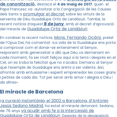
de canonització,
destaca el
4 de maig de 2017
, quan el
Papa Francesc va autoritzar a la Congregació de les Causes
promulgar el decret
dels Sants a
sobre les virtuts de la
serventa de Déu Guadalupe Ortiz de Landázuri. També, la
8 de juny
recent notícia d’aquest
, amb el decret d’aprovació
Guadalupe Ortiz de Landázuri
del miracle de
.
Mons. Fernando Ocáriz
En conèixer la recent notícia,
, prelat
de l’Opus Dei, ha comentat: «La vida de la Guadalupe ens porta
a comprovar com el donar-se enterament al Senyor,
responent amb generositat a allò que Déu va demanant en
cada moment, fa ser molt feliços aquí a la terra i després en el
Cel, on es troba la felicitat que no s’acaba. Demano al Senyor
que l’exemple de Guadalupe ens animi a ser valents. Així,
afrontar amb entusiasme i esperit emprenedor les coses grans
i petites de cada dia. Tot per servir amb amor i alegria a Déu i
als altres».
El miracle de Barcelona
a curació instantània, el 2002 a Barcelona, d’Antonio
L
Jesús Sedano Madrid
, ha estat el miracle detonant. Sedano,
va acudir amb fe a la intercessió de
de 76 anys
Guadalupe Ortiz de Landázuri
. Després de la desaparició