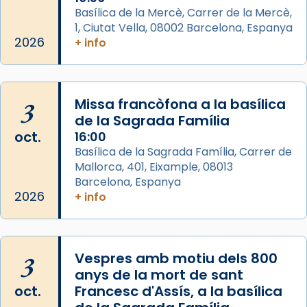
View on Facebook
·
Share
Basílica de la Mercè, Carrer de la Mercè,
1, Ciutat Vella, 08002 Barcelona, Espanya
2026
Arquebisbat de Barcelona
+ info
2 weeks ago
Memòria de les santes Juliana i
Semproniana, verges i màrtirs.
3
Missa francòfona a la basílica
de la Sagrada Família
Acompanyant la història de sant Cugat, a
oct.
16:00
partir de l’Edat Mitjana sorgeix la tradició
Basílica de la Sagrada Família, Carrer de
que les santes Juliana (“relatiu a Júlia”) i
Mallorca, 401, Eixample, 08013
Semproniana (“relatiu a Semprònia =
Barcelona, Espanya
eterna”) són deixebles seves. I l’any 1667, el
2026
+ info
frare Joan Gaspar Roig, afirma en una obra
que les santes són filles de l’antiga Iluro.
Mataró en reivindicarà les relíquies fins que
3
Vespres amb motiu dels 800
les aconseguirà el 1772. L’ofici que es canta
anys de la mort de sant
a la “Missa de les Santes” (“Missa de
oct.
Francesc d'Assís, a la basílica
Glòria”) fou composta el 1848 per Mn.