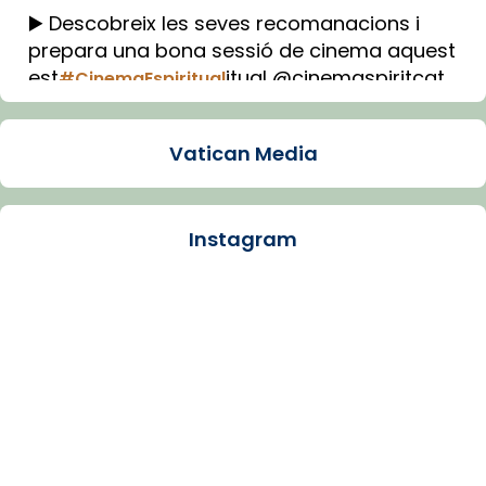
▶️ Descobreix les seves recomanacions i
prepara una bona sessió de cinema aquest
est
itual @cinemaspiritcat
#CinemaEspiritual
Imatge: Generada amb IA (OpenAI)
Video
Vatican Media
View on Facebook
·
Share
Instagram
Arquebisbat de Barcelona
1 week ago
La Carmina va patir depressió. Fa gairebé
dos mesos, a l'Estadi Lluís Companys, la
jove va fer arribar el seu testimoni al papa
Lleó XIV.
Recupera l'entrevista comp
Vatican
tican News 👇
News