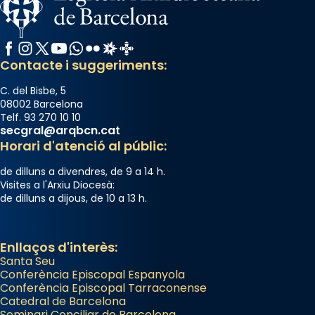
Facebook
Instagram
X / Twitter
YouTube
WhatsApp
Flickr
Radio Estel
Catalunya Cristiana
Contacte i suggeriments:
C. del Bisbe, 5
08002 Barcelona
Telf. 93 270 10 10
secgral@arqbcn.cat
Horari d'atenció al públic:
de dilluns a divendres, de 9 a 14 h.
Visites a l'Arxiu Diocesà:
de dilluns a dijous, de 10 a 13 h.
Enllaços d'interès:
Santa Seu
Conferència Episcopal Espanyola
Conferència Episcopal Tarraconense
Catedral de Barcelona
Seminari Conciliar de Barcelona