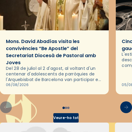
Mons. David Abadías visita les
Cinc
convivències “Be Apostle” del
gaud
L'es
Secretariat Diocesà de Pastoral amb
desc
Joves
comp
Del 28 de juliol al 2 d'agost, al voltant d'un
deix
centenar d'adolescents de parròquies de
trav
l'Arquebisbat de Barcelona van participar en
les convivències Be Apostle, organitzades
06/08/2026
05/0
pel Secretariat Diocesà de Pastoral amb…
Veure-ho tot