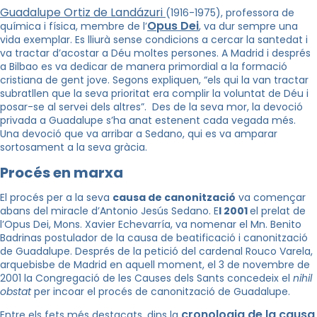
Guadalupe Ortiz de Landázuri
(1916-1975), professora de
Opus Dei
química i física, membre de l’
, va dur sempre una
vida exemplar. Es lliurà sense condicions a cercar la santedat i
va tractar d’acostar a Déu moltes persones. A Madrid i després
a Bilbao es va dedicar de manera primordial a la formació
cristiana de gent jove. Segons expliquen, “els qui la van tractar
subratllen que la seva prioritat era complir la voluntat de Déu i
posar-se al servei dels altres”. Des de la seva mor, la devoció
privada a Guadalupe s’ha anat estenent cada vegada més.
Una devoció que va arribar a Sedano, qui es va amparar
sortosament a la seva gràcia.
Procés en marxa
El procés per a la seva
causa de canonització
va començar
abans del miracle d’Antonio Jesús Sedano. E
l 2001
el prelat de
l’Opus Dei, Mons. Xavier Echevarría, va nomenar el Mn. Benito
Badrinas postulador de la causa de beatificació i canonització
de Guadalupe. Després de la petició del cardenal Rouco Varela,
arquebisbe de Madrid en aquell moment, el 3 de novembre de
2001 la Congregació de les Causes dels Sants concedeix el
nihil
obstat
per incoar el procés de canonització de Guadalupe.
cronologia de la causa
Entre els fets més destacats, dins la