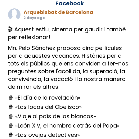
Facebook
Arquebisbat de Barcelona
2 days ago
🎬 Aquest estiu, cinema per gaudir i també
per reflexionar!
Mn. Peio Sánchez proposa cinc pel·lícules
per a aquestes vacances. Històries per a
tots els públics que ens conviden a fer-nos
preguntes sobre l'acollida, la superació, la
convivència, la vocació i la nostra manera
de mirar els altres.
🍿 «El día de la revelación»
🍿 «Las locas del Obelisco»
🍿 «Viaje al país de los blancos»
🍿 «León XIV, el hombre detrás del Papa»
🍿 «Las ovejas detectives»