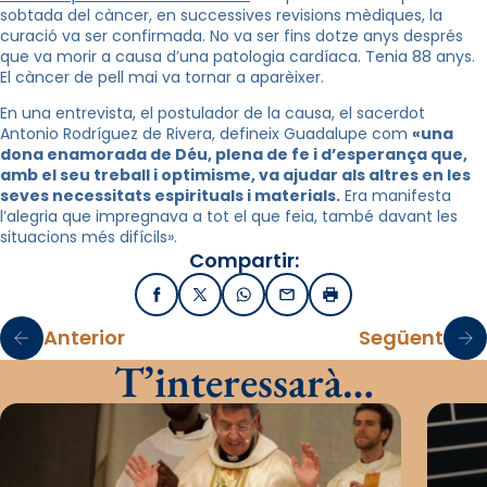
sobtada del càncer, en successives revisions mèdiques, la
curació va ser confirmada.
No va ser fins dotze anys després
que va morir a causa d’una patologia cardíaca. Tenia 88 anys.
El càncer de pell mai va tornar a aparèixer.
En una entrevista, el postulador de la causa, el sacerdot
Antonio Rodríguez de Rivera, defineix Guadalupe com
«una
dona enamorada de Déu, plena de fe i d’esperança que,
amb el seu treball i optimisme, va ajudar als altres en les
seves necessitats espirituals i materials.
Era manifesta
l’alegria que impregnava a tot el que feia, també davant les
situacions més difícils».
Compartir:
Facebook
X / Twitter
WhatsApp
Email
Imprimir
Anterior
Següent
T’interessarà…