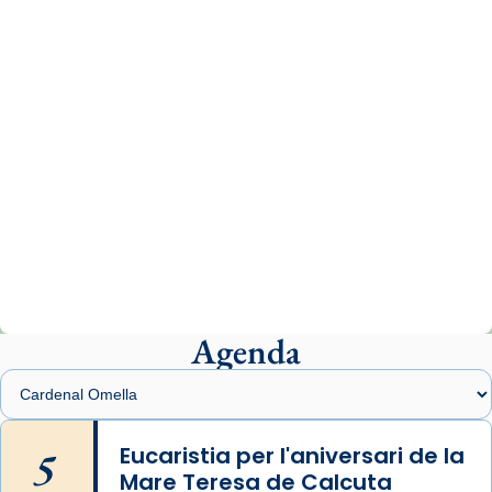
www.vaticannews.va/es/iglesia/news/2026-
07/carmina-historia-depresion-papa-viaje-
espana-testimoni...
Photo
View on Facebook
·
Share
Arquebisbat de Barcelona
1 week ago
«Avui les santes Juliana i Semproniana ens
ajuden a alçar la mirada»
Mons. Sergi Gordo, bisbe de Tortosa, ha
presidit aquest 27 de juliol la missa de Les
Agenda
Santes de Mataró.
🔗
tinyurl.com/cvu5jmbk
📸 J. Merino
5
Eucaristia per l'aniversari de la
Mare Teresa de Calcuta
Photo