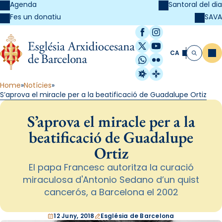
Agenda
Santoral del dia
SAVA
Fes un donatiu
Facebook
Instagram
X / Twitter
YouTube
CA
Me
Cerca
WhatsApp
Flickr
Radio Estel
Catalunya Cristi
Home
Notícies
S’aprova el miracle per a la beatificació de Guadalupe Ortiz
S’aprova el miracle per a la
beatificació de Guadalupe
Ortiz
El papa Francesc autoritza la curació
miraculosa d'Antonio Sedano d’un quist
cancerós, a Barcelona el 2002
12 Juny, 2018
Església de Barcelona