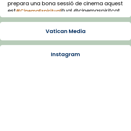
prepara una bona sessió de cinema aquest
est
itual @cinemaspiritcat
#CinemaEspiritual
Imatge: Generada amb IA (OpenAI)
Video
Vatican Media
View on Facebook
·
Share
Instagram
Arquebisbat de Barcelona
1 week ago
La Carmina va patir depressió. Fa gairebé
dos mesos, a l'Estadi Lluís Companys, la
jove va fer arribar el seu testimoni al papa
Lleó XIV.
Recupera l'entrevista comp
Vatican
tican News 👇
News
www.vaticannews.va/es/iglesia/news/2026-
07/carmina-historia-depresion-papa-viaje-