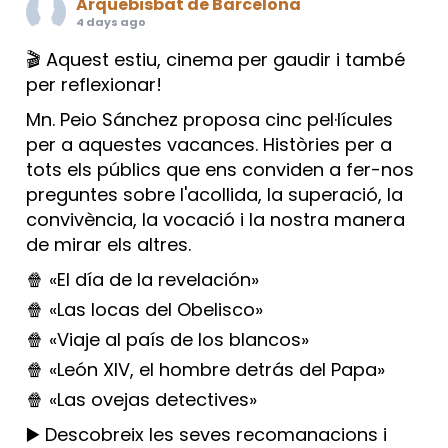
Arquebisbat de Barcelona
4 days ago
🎬 Aquest estiu, cinema per gaudir i també
per reflexionar!
Mn. Peio Sánchez proposa cinc pel·lícules
per a aquestes vacances. Històries per a
tots els públics que ens conviden a fer-nos
preguntes sobre l'acollida, la superació, la
convivència, la vocació i la nostra manera
de mirar els altres.
🍿 «El día de la revelación»
🍿 «Las locas del Obelisco»
🍿 «Viaje al país de los blancos»
🍿 «León XIV, el hombre detrás del Papa»
🍿 «Las ovejas detectives»
▶️ Descobreix les seves recomanacions i