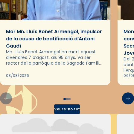
Mor Mn. Lluís Bonet Armengol, impulsor
Mons
de la causa de beatificació d’Antoni
conv
Gaudí
Sec
Mn. Lluís Bonet Armengol ha mort aquest
Jov
divendres 7 d’agost, als 95 anys. Va ser
Del 2
rector de la parròquia de la Sagrada Família
cent
de Barcelona durant 25 anys, entre 1993 i
l'Ar
2018,…
08/08/2026
les 
06/0
pel 
Veure-ho tot