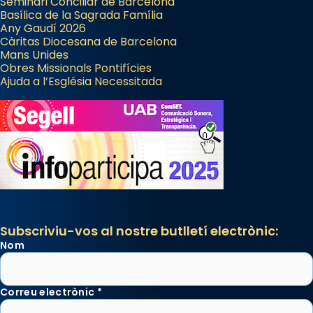
Seminari Conciliar de Barcelona
Basílica de la Sagrada Família
Any Gaudí 2026
Càritas Diocesana de Barcelona
Mans Unides
Obres Missionals Pontifícies
Ajuda a l’Església Necessitada
Subscriviu-vos al nostre butlletí electrònic:
Nom
Correu electrònic
*