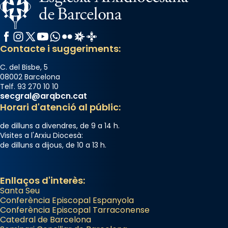
Facebook
Instagram
X / Twitter
YouTube
WhatsApp
Flickr
Radio Estel
Catalunya Cristiana
Contacte i suggeriments:
C. del Bisbe, 5
08002 Barcelona
Telf. 93 270 10 10
secgral@arqbcn.cat
Horari d'atenció al públic:
de dilluns a divendres, de 9 a 14 h.
Visites a l'Arxiu Diocesà:
de dilluns a dijous, de 10 a 13 h.
Enllaços d'interès:
Santa Seu
Conferència Episcopal Espanyola
Conferència Episcopal Tarraconense
Catedral de Barcelona