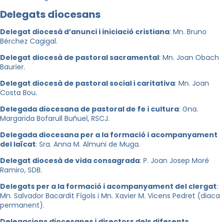
Delegats diocesans
Delegat diocesà d’anunci i iniciació cristiana
: Mn. Bruno
Bérchez Cagigal.
Delegat diocesà de pastoral sacramental
: Mn. Joan Obach
Baurier.
Delegat diocesà de pastoral social i caritativa
: Mn. Joan
Costa Bou.
Delegada diocesana de pastoral de fe i cultura
: Gna.
Margarida Bofarull Buñuel, RSCJ.
Delegada diocesana per a la formació i acompanyament
del laïcat
: Sra. Anna M. Almuni de Muga.
Delegat diocesà de vida consagrada
: P. Joan Josep Moré
Ramiro, SDB.
Delegats per a la formació i acompanyament del clergat
:
Mn. Salvador Bacardit Fígols i Mn. Xavier M. Vicens Pedret (diaca
permanent).
Delegacions diocesanes i directors dels diferents