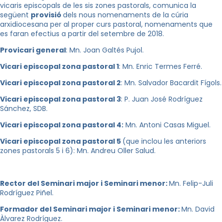
vicaris episcopals de les sis zones pastorals, comunica la
següent
provisió
dels nous nomenaments de la cúria
arxidiocesana per al proper curs pastoral, nomenaments que
es faran efectius a partir del setembre de 2018.
Provicari general
: Mn. Joan Galtés Pujol.
Vicari episcopal zona pastoral 1
: Mn. Enric Termes Ferré.
Vicari episcopal zona pastoral 2
: Mn. Salvador Bacardit Fígols.
Vicari episcopal zona pastoral 3
: P. Juan José Rodríguez
Sánchez, SDB.
Vicari episcopal zona pastoral 4:
Mn. Antoni Casas Miguel.
Vicari episcopal zona pastoral 5
(que inclou les anteriors
zones pastorals 5 i 6): Mn. Andreu Oller Salud.
Rector del Seminari major i Seminari menor:
Mn. Felip-Juli
Rodríguez Piñel.
Formador del Seminari major i Seminari menor:
Mn. David
Àlvarez Rodríguez.