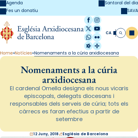
Agenda
Santoral del dia
SAVA
Fes un donatiu
Facebook
Instagram
X / Twitter
YouTube
CA
Me
Cerca
WhatsApp
Flickr
Radio Estel
Catalunya Cristi
Home
Notícies
Nomenaments a la cúria arxidiocesana
Nomenaments a la cúria
arxidiocesana
El cardenal Omella designa els nous vicaris
episcopals, delegats diocesans i
responsables dels serveis de cúria; tots els
càrrecs es faran efectius a partir de
setembre
12 Juny, 2018
Església de Barcelona