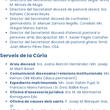
M. Almuni de Muga.
Directora del Secretariat diocesà de pastoral obrera: Sra.
Rafaela Cáceres Reyes.
Director del Secretariat diocesà de confraries i
germandats: Sr. Manuel Zamora Negrillo. Consiliari: Mn.
Gregori Manso Santos.
Director del Secretariat diocesà d’atenció pastoral a
persones amb discapacitat: Mn. F. Xavier Pagès Castañer.
Director del Secretariat diocesà de pastoral gitana: Gmà.
Juan Alberto Pérez Diez, OSA.
Serveis de la Cúria
Arxiu diocesà
: Sra. Joana Alarcón Hernández i Mn. Josep
M. Martí Bonet.
Comunicació diocesana i relacions institucionals
: Mn.
Ramon Ollé Ribalta (diaca permanent).
Expedients matrimonials
: Mn. Joan Galtés Pujol, Sr.
Francisco Marro Fantova i Sr. Enric Ballbé Royo.
Oficina d’assessoria jurídica
: Sra. M. de Montserrat
Romaguera Edo.
Oficina de causes dels sants
: P. Josep M. Blanquet Gas,
SF.