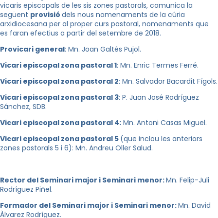
vicaris episcopals de les sis zones pastorals, comunica la
següent
provisió
dels nous nomenaments de la cúria
arxidiocesana per al proper curs pastoral, nomenaments que
es faran efectius a partir del setembre de 2018.
Provicari general
: Mn. Joan Galtés Pujol.
Vicari episcopal zona pastoral 1
: Mn. Enric Termes Ferré.
Vicari episcopal zona pastoral 2
: Mn. Salvador Bacardit Fígols.
Vicari episcopal zona pastoral 3
: P. Juan José Rodríguez
Sánchez, SDB.
Vicari episcopal zona pastoral 4:
Mn. Antoni Casas Miguel.
Vicari episcopal zona pastoral 5
(que inclou les anteriors
zones pastorals 5 i 6): Mn. Andreu Oller Salud.
Rector del Seminari major i Seminari menor:
Mn. Felip-Juli
Rodríguez Piñel.
Formador del Seminari major i Seminari menor:
Mn. David
Àlvarez Rodríguez.