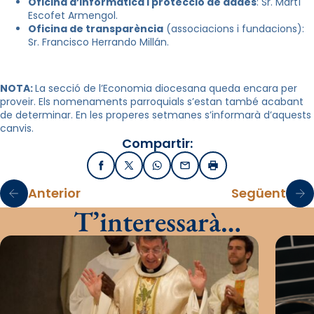
Oficina d’informàtica i protecció de dades
: Sr. Martí
Escofet Armengol.
Oficina de transparència
(associacions i fundacions):
Sr. Francisco Herrando Millán.
NOTA:
La secció de l’Economia diocesana queda encara per
proveir. Els nomenaments parroquials s’estan també acabant
de determinar. En les properes setmanes s’informarà d’aquests
canvis.
Compartir:
Facebook
X / Twitter
WhatsApp
Email
Imprimir
Anterior
Següent
T’interessarà…