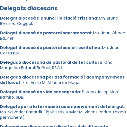
Delegats diocesans
Delegat diocesà d’anunci i iniciació cristiana
: Mn. Bruno
Bérchez Cagigal.
Delegat diocesà de pastoral sacramental
: Mn. Joan Obach
Baurier.
Delegat diocesà de pastoral social i caritativa
: Mn. Joan
Costa Bou.
Delegada diocesana de pastoral de fe i cultura
: Gna.
Margarida Bofarull Buñuel, RSCJ.
Delegada diocesana per a la formació i acompanyament
del laïcat
: Sra. Anna M. Almuni de Muga.
Delegat diocesà de vida consagrada
: P. Joan Josep Moré
Ramiro, SDB.
Delegats per a la formació i acompanyament del clergat
:
Mn. Salvador Bacardit Fígols i Mn. Xavier M. Vicens Pedret (diaca
permanent).
Delegacions diocesanes i directors dels diferents