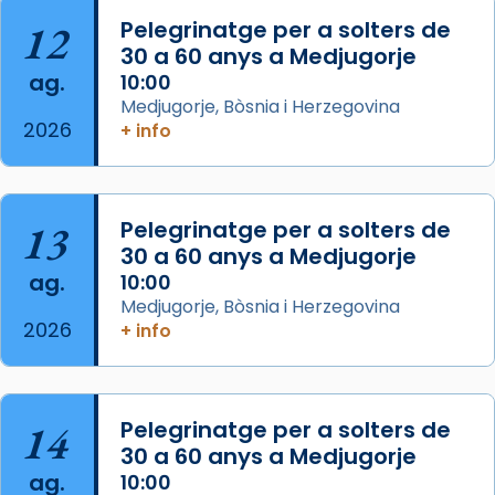
12
Pelegrinatge per a solters de
Arquebisbat de Barcelona
2 weeks ago
30 a 60 anys a Medjugorje
ag.
10:00
Memòria de les santes Juliana i
Medjugorje, Bòsnia i Herzegovina
Semproniana, verges i màrtirs.
2026
+ info
Acompanyant la història de sant Cugat, a
partir de l’Edat Mitjana sorgeix la tradició
que les santes Juliana (“relatiu a Júlia”) i
13
Pelegrinatge per a solters de
Semproniana (“relatiu a Semprònia =
30 a 60 anys a Medjugorje
eterna”) són deixebles seves. I l’any 1667, el
ag.
10:00
frare Joan Gaspar Roig, afirma en una obra
Medjugorje, Bòsnia i Herzegovina
que les santes són filles de l’antiga Iluro.
2026
+ info
Mataró en reivindicarà les relíquies fins que
les aconseguirà el 1772. L’ofici que es canta
a la “Missa de les Santes” (“Missa de
14
Pelegrinatge per a solters de
Glòria”) fou composta el 1848 per Mn.
30 a 60 anys a Medjugorje
Manuel Blanch, amb aire d’òpera
ag.
10:00
italianitzant; s’interpreta per privilegi