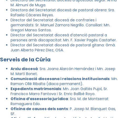
M. Almuni de Muga.
Directora del Secretariat diocesà de pastoral obrera: Sra.
Rafaela Cáceres Reyes.
Director del Secretariat diocesà de confraries i
germandats: Sr. Manuel Zamora Negrillo. Consiliari: Mn.
Gregori Manso Santos.
Director del Secretariat diocesà d’atenció pastoral a
persones amb discapacitat: Mn. F. Xavier Pagès Castañer.
Director del Secretariat diocesà de pastoral gitana: Gmà.
Juan Alberto Pérez Diez, OSA.
Serveis de la Cúria
Arxiu diocesà
: Sra. Joana Alarcón Hernández i Mn. Josep
M. Martí Bonet.
Comunicació diocesana i relacions institucionals
: Mn.
Ramon Ollé Ribalta (diaca permanent).
Expedients matrimonials
: Mn. Joan Galtés Pujol, Sr.
Francisco Marro Fantova i Sr. Enric Ballbé Royo.
Oficina d’assessoria jurídica
: Sra. M. de Montserrat
Romaguera Edo.
Oficina de causes dels sants
: P. Josep M. Blanquet Gas,
SF.