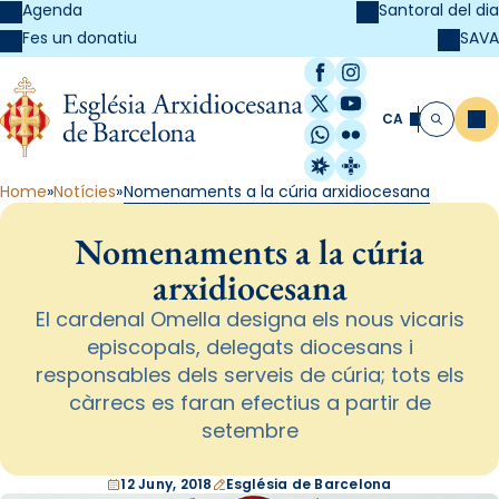
Agenda
Santoral del dia
SAVA
Fes un donatiu
Facebook
Instagram
X / Twitter
YouTube
CA
Me
Cerca
WhatsApp
Flickr
Radio Estel
Catalunya Cristi
Home
Notícies
Nomenaments a la cúria arxidiocesana
Nomenaments a la cúria
arxidiocesana
El cardenal Omella designa els nous vicaris
episcopals, delegats diocesans i
responsables dels serveis de cúria; tots els
càrrecs es faran efectius a partir de
setembre
12 Juny, 2018
Església de Barcelona