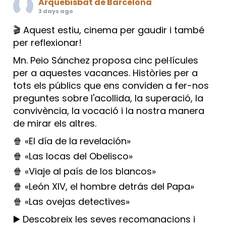
Arquebisbat de Barcelona
3 days ago
🎬 Aquest estiu, cinema per gaudir i també
per reflexionar!
Mn. Peio Sánchez proposa cinc pel·lícules
per a aquestes vacances. Històries per a
tots els públics que ens conviden a fer-nos
preguntes sobre l'acollida, la superació, la
convivència, la vocació i la nostra manera
de mirar els altres.
🍿 «El día de la revelación»
🍿 «Las locas del Obelisco»
🍿 «Viaje al país de los blancos»
🍿 «León XIV, el hombre detrás del Papa»
🍿 «Las ovejas detectives»
▶️ Descobreix les seves recomanacions i