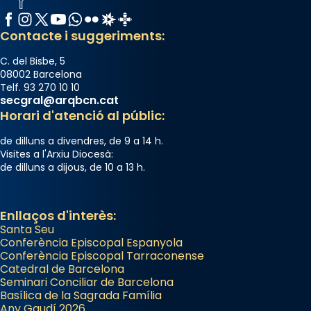
Facebook
Instagram
X / Twitter
YouTube
WhatsApp
Flickr
Radio Estel
Catalunya Cristiana
Contacte i suggeriments:
C. del Bisbe, 5
08002 Barcelona
Telf. 93 270 10 10
secgral@arqbcn.cat
Horari d'atenció al públic:
de dilluns a divendres, de 9 a 14 h.
Visites a l'Arxiu Diocesà:
de dilluns a dijous, de 10 a 13 h.
Enllaços d'interès:
Santa Seu
Conferència Episcopal Espanyola
Conferència Episcopal Tarraconense
Catedral de Barcelona
Seminari Conciliar de Barcelona
Basílica de la Sagrada Família
Any Gaudí 2026