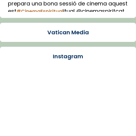
prepara una bona sessió de cinema aquest
est
itual @cinemaspiritcat
#CinemaEspiritual
Imatge: Generada amb IA (OpenAI)
Video
Vatican Media
View on Facebook
·
Share
Instagram
Arquebisbat de Barcelona
1 week ago
La Carmina va patir depressió. Fa gairebé
dos mesos, a l'Estadi Lluís Companys, la
jove va fer arribar el seu testimoni al papa
Lleó XIV.
Recupera l'entrevista comp
Vatican
tican News 👇
News
www.vaticannews.va/es/iglesia/news/2026-
07/carmina-historia-depresion-papa-viaje-