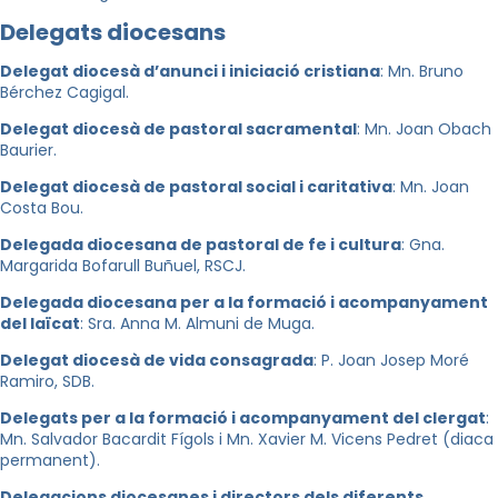
Delegats diocesans
Delegat diocesà d’anunci i iniciació cristiana
: Mn. Bruno
Bérchez Cagigal.
Delegat diocesà de pastoral sacramental
: Mn. Joan Obach
Baurier.
Delegat diocesà de pastoral social i caritativa
: Mn. Joan
Costa Bou.
Delegada diocesana de pastoral de fe i cultura
: Gna.
Margarida Bofarull Buñuel, RSCJ.
Delegada diocesana per a la formació i acompanyament
del laïcat
: Sra. Anna M. Almuni de Muga.
Delegat diocesà de vida consagrada
: P. Joan Josep Moré
Ramiro, SDB.
Delegats per a la formació i acompanyament del clergat
:
Mn. Salvador Bacardit Fígols i Mn. Xavier M. Vicens Pedret (diaca
permanent).
Delegacions diocesanes i directors dels diferents