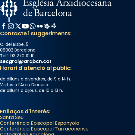
Arquebisbat de Barcelona
2 weeks ago
Memòria de les santes Juliana i
Facebook
Instagram
X / Twitter
YouTube
WhatsApp
Flickr
Radio Estel
Catalunya Cristiana
Semproniana, verges i màrtirs.
Contacte i suggeriments:
Acompanyant la història de sant Cugat, a
C. del Bisbe, 5
partir de l’Edat Mitjana sorgeix la tradició
08002 Barcelona
Telf. 93 270 10 10
que les santes Juliana (“relatiu a Júlia”) i
secgral@arqbcn.cat
Semproniana (“relatiu a Semprònia =
Horari d'atenció al públic:
eterna”) són deixebles seves. I l’any 1667, el
de dilluns a divendres, de 9 a 14 h.
frare Joan Gaspar Roig, afirma en una obra
Visites a l'Arxiu Diocesà:
que les santes són filles de l’antiga Iluro.
de dilluns a dijous, de 10 a 13 h.
Mataró en reivindicarà les relíquies fins que
les aconseguirà el 1772. L’ofici que es canta
a la “Missa de les Santes” (“Missa de
Enllaços d'interès:
Santa Seu
Glòria”) fou composta el 1848 per Mn.
Conferència Episcopal Espanyola
Manuel Blanch, amb aire d’òpera
Conferència Episcopal Tarraconense
italianitzant; s’interpreta per privilegi
Catedral de Barcelona