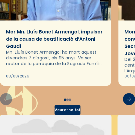
Mor Mn. Lluís Bonet Armengol, impulsor
Mons
de la causa de beatificació d’Antoni
conv
Gaudí
Sec
Mn. Lluís Bonet Armengol ha mort aquest
Jov
divendres 7 d’agost, als 95 anys. Va ser
Del 2
rector de la parròquia de la Sagrada Família
cent
de Barcelona durant 25 anys, entre 1993 i
l'Ar
2018,…
08/08/2026
les 
06/0
pel 
Veure-ho tot