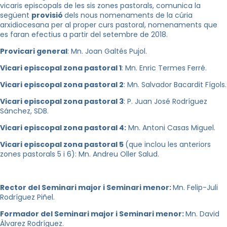
vicaris episcopals de les sis zones pastorals, comunica la
següent
provisió
dels nous nomenaments de la cúria
arxidiocesana per al proper curs pastoral, nomenaments que
es faran efectius a partir del setembre de 2018.
Provicari general
: Mn. Joan Galtés Pujol.
Vicari episcopal zona pastoral 1
: Mn. Enric Termes Ferré.
Vicari episcopal zona pastoral 2
: Mn. Salvador Bacardit Fígols.
Vicari episcopal zona pastoral 3
: P. Juan José Rodríguez
Sánchez, SDB.
Vicari episcopal zona pastoral 4:
Mn. Antoni Casas Miguel.
Vicari episcopal zona pastoral 5
(que inclou les anteriors
zones pastorals 5 i 6): Mn. Andreu Oller Salud.
Rector del Seminari major i Seminari menor:
Mn. Felip-Juli
Rodríguez Piñel.
Formador del Seminari major i Seminari menor:
Mn. David
Àlvarez Rodríguez.