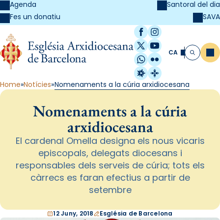
Agenda
Santoral del dia
SAVA
Fes un donatiu
Facebook
Instagram
X / Twitter
YouTube
CA
Me
Cerca
WhatsApp
Flickr
Radio Estel
Catalunya Cristi
Home
Notícies
Nomenaments a la cúria arxidiocesana
Nomenaments a la cúria
arxidiocesana
El cardenal Omella designa els nous vicaris
episcopals, delegats diocesans i
responsables dels serveis de cúria; tots els
càrrecs es faran efectius a partir de
setembre
12 Juny, 2018
Església de Barcelona