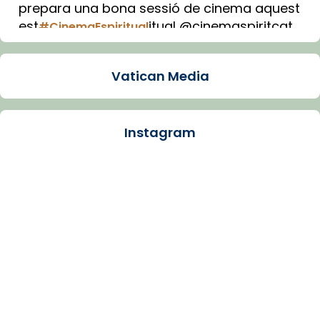
prepara una bona sessió de cinema aquest
est
itual @cinemaspiritcat
#CinemaEspiritual
Imatge: Generada amb IA (OpenAI)
Video
Vatican Media
View on Facebook
·
Share
Instagram
Arquebisbat de Barcelona
2 weeks ago
La Carmina va patir depressió. Fa gairebé
dos mesos, a l'Estadi Lluís Companys, la
jove va fer arribar el seu testimoni al papa
Lleó XIV.
Recupera l'entrevista comp
Vatican
tican News 👇
News
www.vaticannews.va/es/iglesia/news/2026-
07/carmina-historia-depresion-papa-viaje-