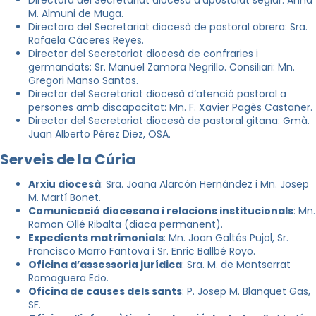
M. Almuni de Muga.
Directora del Secretariat diocesà de pastoral obrera: Sra.
Rafaela Cáceres Reyes.
Director del Secretariat diocesà de confraries i
germandats: Sr. Manuel Zamora Negrillo. Consiliari: Mn.
Gregori Manso Santos.
Director del Secretariat diocesà d’atenció pastoral a
persones amb discapacitat: Mn. F. Xavier Pagès Castañer.
Director del Secretariat diocesà de pastoral gitana: Gmà.
Juan Alberto Pérez Diez, OSA.
Serveis de la Cúria
Arxiu diocesà
: Sra. Joana Alarcón Hernández i Mn. Josep
M. Martí Bonet.
Comunicació diocesana i relacions institucionals
: Mn.
Ramon Ollé Ribalta (diaca permanent).
Expedients matrimonials
: Mn. Joan Galtés Pujol, Sr.
Francisco Marro Fantova i Sr. Enric Ballbé Royo.
Oficina d’assessoria jurídica
: Sra. M. de Montserrat
Romaguera Edo.
Oficina de causes dels sants
: P. Josep M. Blanquet Gas,
SF.