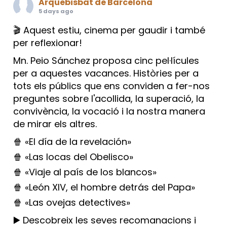
Arquebisbat de Barcelona
5 days ago
🎬 Aquest estiu, cinema per gaudir i també
per reflexionar!
Mn. Peio Sánchez proposa cinc pel·lícules
per a aquestes vacances. Històries per a
tots els públics que ens conviden a fer-nos
preguntes sobre l'acollida, la superació, la
convivència, la vocació i la nostra manera
de mirar els altres.
🍿 «El día de la revelación»
🍿 «Las locas del Obelisco»
🍿 «Viaje al país de los blancos»
🍿 «León XIV, el hombre detrás del Papa»
🍿 «Las ovejas detectives»
▶️ Descobreix les seves recomanacions i