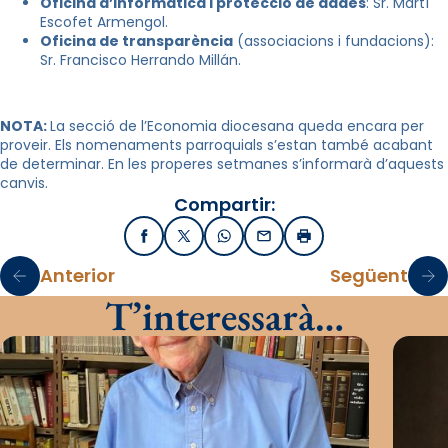
Oficina d’informàtica i protecció de dades
: Sr. Martí
Escofet Armengol.
Oficina de transparència
(associacions i fundacions):
Sr. Francisco Herrando Millán.
NOTA:
La secció de l’Economia diocesana queda encara per
proveir. Els nomenaments parroquials s’estan també acabant
de determinar. En les properes setmanes s’informarà d’aquests
canvis.
Compartir:
Facebook
X / Twitter
WhatsApp
Email
Imprimir
Anterior
Següent
T’interessarà…