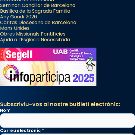
pontifici, amb orquestra i cor, i té una
Seminari Conciliar de Barcelona
Basílica de la Sagrada Família
duració aproximada de tres hores. Després,
Any Gaudí 2026
processó (recuperada el 1972) al voltant
Càritas Diocesana de Barcelona
del temple amb les relíquies de les santes.
Mans Unides
Obres Missionals Pontifícies
Des de 1985 hi participa també un grup de
Ajuda a l’Església Necessitada
diablesses amb música i ball propis. Festa
gran a Mataró.
«Si vols saber què és calor, ves per les
Santes a Mataró»🥵.
Photo
View on Facebook
·
Share
Subscriviu-vos al nostre butlletí electrònic:
Nom
Correu electrònic
*