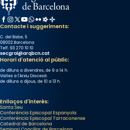
Facebook
Instagram
X / Twitter
YouTube
WhatsApp
Flickr
Radio Estel
Catalunya Cristiana
Contacte i suggeriments:
C. del Bisbe, 5
08002 Barcelona
Telf. 93 270 10 10
secgral@arqbcn.cat
Horari d'atenció al públic:
de dilluns a divendres, de 9 a 14 h.
Visites a l'Arxiu Diocesà:
de dilluns a dijous, de 10 a 13 h.
Enllaços d'interès:
Santa Seu
Conferència Episcopal Espanyola
Conferència Episcopal Tarraconense
Catedral de Barcelona
Seminari Conciliar de Barcelona