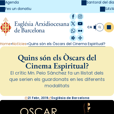
Agenda
Santoral del dia
SAVA
Fes un donatiu
Facebook
Instagram
X / Twitter
YouTube
CA
Me
Cerca
WhatsApp
Flickr
Radio Estel
Catalunya Cristi
Home
Notícies
Quins són els Òscars del Cinema Espiritual?
Quins són els Òscars del
Cinema Espiritual?
El crític Mn. Peio Sánchez fa un llistat dels
que serien els guardonats en les diferents
modalitats
21 Febr, 2019
Església de Barcelona