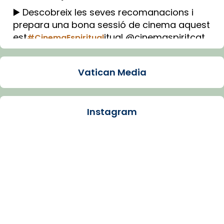
▶️ Descobreix les seves recomanacions i
prepara una bona sessió de cinema aquest
est
itual @cinemaspiritcat
#CinemaEspiritual
Imatge: Generada amb IA (OpenAI)
Video
Vatican Media
View on Facebook
·
Share
Instagram
Arquebisbat de Barcelona
1 week ago
La Carmina va patir depressió. Fa gairebé
dos mesos, a l'Estadi Lluís Companys, la
jove va fer arribar el seu testimoni al papa
Lleó XIV.
Recupera l'entrevista comp
Vatican
tican News 👇
News