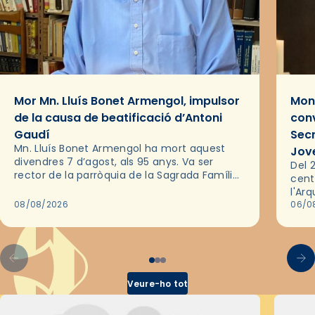
Mor Mn. Lluís Bonet Armengol, impulsor
Mons
de la causa de beatificació d’Antoni
conv
Gaudí
Sec
Mn. Lluís Bonet Armengol ha mort aquest
Jov
divendres 7 d’agost, als 95 anys. Va ser
Del 2
rector de la parròquia de la Sagrada Família
cent
de Barcelona durant 25 anys, entre 1993 i
l'Ar
2018,…
08/08/2026
les 
06/0
pel 
Veure-ho tot