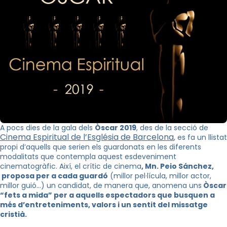
A pocs dies de la gala dels
Òscar 2019
, des de la secció de
Cinema Espiritual de l’Església de Barcelona
, es fa un llistat
propi d’aquells que serien els guardonats en les diferents
modalitats que contempla aquest esdeveniment
cinematogràfic. Així, el crític de cinema
, Mn. Peio Sánchez,
proposa per a cada guardó
(millor pel·lícula, millor actor,
millor guió…) un candidat, de manera que, anomena uns
Òscar
“fets a mida” per a aquells espectadors que busquen a
més d’entreteniments, valors i un sentit del missatge
cristià.