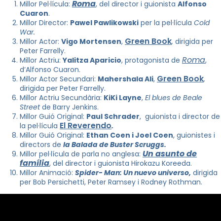
Roma
Millor Pel·lícula:
, del director i guionista
Alfonso
Cuaron
.
Millor Director:
Pawel Pawlikowski
per la pel·lícula
Cold
War.
Green Book
Millor Actor:
Vigo Mortensen
,
,
dirigida per
Peter Farrelly.
Roma
Millor Actriu:
Yalitza Aparicio
, protagonista de
,
d’Alfonso Cuaron.
Green Book
Millor Actor Secundari:
Mahershala Ali
,
,
dirigida per Peter Farrelly.
Millor Actriu Secundària:
KiKi Layne
,
El blues de Beale
Street
de
Barry Jenkins
.
Millor Guió Original:
Paul Schrader
, guionista i director de
El Reverendo
la pel·lícula
.
Millor Guió Original:
Ethan Coen
i
Joel Coen
, guionistes i
directors de
la Balada de Buster Scruggs.
Un asunto de
Millor pel·lícula de parla no anglesa:
família
, del director i guionista
Hirokazu
Koreeda
.
Millor Animació:
Spider- Man: Un nuevo universo,
dirigida
per
Bob Persichetti
,
Peter Ramsey
i
Rodney Rothman
.