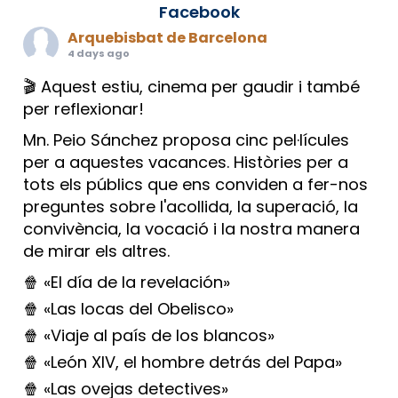
Facebook
Arquebisbat de Barcelona
4 days ago
🎬 Aquest estiu, cinema per gaudir i també
per reflexionar!
Mn. Peio Sánchez proposa cinc pel·lícules
per a aquestes vacances. Històries per a
tots els públics que ens conviden a fer-nos
preguntes sobre l'acollida, la superació, la
convivència, la vocació i la nostra manera
de mirar els altres.
🍿 «El día de la revelación»
🍿 «Las locas del Obelisco»
🍿 «Viaje al país de los blancos»
🍿 «León XIV, el hombre detrás del Papa»
🍿 «Las ovejas detectives»