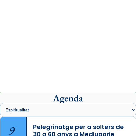
www.vaticannews.va/es/iglesia/news/2026-
07/carmina-historia-depresion-papa-viaje-
espana-testimoni...
Photo
View on Facebook
·
Share
Arquebisbat de Barcelona
2 weeks ago
«Avui les santes Juliana i Semproniana ens
ajuden a alçar la mirada»
Mons. Sergi Gordo, bisbe de Tortosa, ha
presidit aquest 27 de juliol la missa de Les
Agenda
Santes de Mataró.
🔗
tinyurl.com/cvu5jmbk
📸 J. Merino
9
Pelegrinatge per a solters de
30 a 60 anys a Medjugorje
Photo