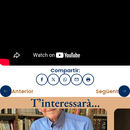
Compartir:
Facebook
X / Twitter
WhatsApp
Email
Imprimir
Anterior
Següent
T’interessarà…