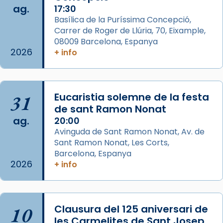
ag.
17:30
View on Facebook
·
Share
Basílica de la Puríssima Concepció,
Carrer de Roger de Llúria, 70, Eixample,
Arquebisbat de Barcelona
is at Catedral
08009 Barcelona, Espanya
de Barcelona.
2026
+ info
2 weeks ago
Aquest dilluns, 27 de juliol, ha tingut lloc la
missa d’acció de gràcies en agraïment al
31
Eucaristia solemne de la festa
comitè organitzador de la visita apostòlica
de sant Ramon Nonat
del Sant Pare Lleó XIV a Barcelona, i als
ag.
20:00
col·laboradors, a la Catedral de Barcelona.
Avinguda de Sant Ramon Nonat, Av. de
L’arquebisbe de Barcelona, el cardenal Joan
Sant Ramon Nonat, Les Corts,
Josep Omella, ha presidit la missa i l’ha
Barcelona, Espanya
2026
+ info
concelebrat el bisbe auxiliar de Barcelona,
Mons. David Abadías.
📸 Dr. G. Simón
10
Clausura del 125 aniversari de
Photo
les Carmelites de Sant Josep.