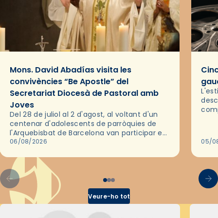
Mons. David Abadías visita les
Cinc
convivències “Be Apostle” del
gaud
L'es
Secretariat Diocesà de Pastoral amb
desc
Joves
comp
Del 28 de juliol al 2 d'agost, al voltant d'un
deix
centenar d'adolescents de parròquies de
trav
l'Arquebisbat de Barcelona van participar en
les convivències Be Apostle, organitzades
06/08/2026
05/0
pel Secretariat Diocesà de Pastoral amb…
Veure-ho tot