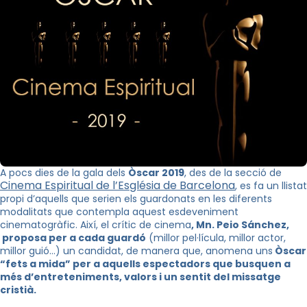
A pocs dies de la gala dels
Òscar 2019
, des de la secció de
Cinema Espiritual de l’Església de Barcelona
, es fa un llistat
propi d’aquells que serien els guardonats en les diferents
modalitats que contempla aquest esdeveniment
cinematogràfic. Així, el crític de cinema
, Mn. Peio Sánchez,
proposa per a cada guardó
(millor pel·lícula, millor actor,
millor guió…) un candidat, de manera que, anomena uns
Òscar
“fets a mida” per a aquells espectadors que busquen a
més d’entreteniments, valors i un sentit del missatge
cristià.