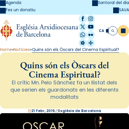
Agenda
Santoral del dia
SAVA
Fes un donatiu
Facebook
Instagram
X / Twitter
YouTube
CA
Me
Cerca
WhatsApp
Flickr
Radio Estel
Catalunya Cristi
Home
Notícies
Quins són els Òscars del Cinema Espiritual?
Quins són els Òscars del
Cinema Espiritual?
El crític Mn. Peio Sánchez fa un llistat dels
que serien els guardonats en les diferents
modalitats
21 Febr, 2019
Església de Barcelona