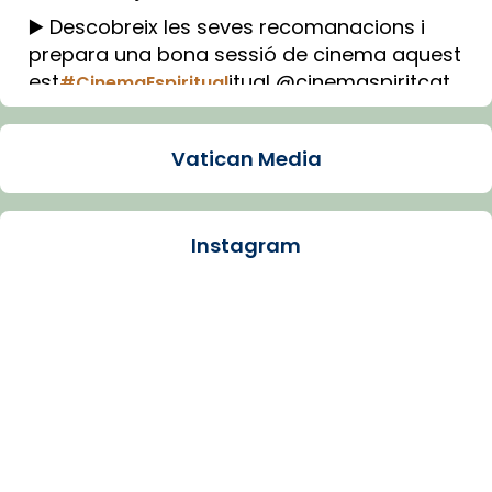
▶️ Descobreix les seves recomanacions i
prepara una bona sessió de cinema aquest
est
itual @cinemaspiritcat
#CinemaEspiritual
Imatge: Generada amb IA (OpenAI)
Video
Vatican Media
View on Facebook
·
Share
Instagram
Arquebisbat de Barcelona
1 week ago
La Carmina va patir depressió. Fa gairebé
dos mesos, a l'Estadi Lluís Companys, la
jove va fer arribar el seu testimoni al papa
Lleó XIV.
Recupera l'entrevista comp
Vatican
tican News 👇
News