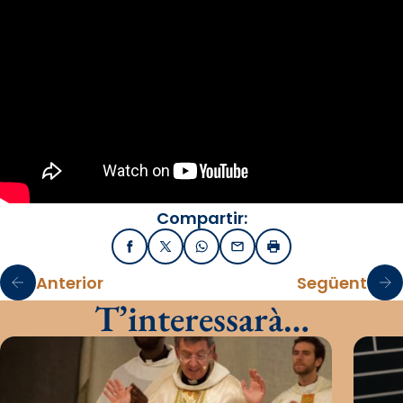
Compartir:
Facebook
X / Twitter
WhatsApp
Email
Imprimir
Anterior
Següent
T’interessarà…