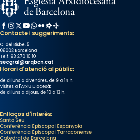
Manuel Blanch, amb aire d’òpera
italianitzant; s’interpreta per privilegi
pontifici, amb orquestra i cor, i té una
Facebook
Instagram
X / Twitter
YouTube
WhatsApp
Flickr
Radio Estel
Catalunya Cristiana
duració aproximada de tres hores. Després,
Contacte i suggeriments:
processó (recuperada el 1972) al voltant
del temple amb les relíquies de les santes.
C. del Bisbe, 5
Des de 1985 hi participa també un grup de
08002 Barcelona
diablesses amb música i ball propis. Festa
Telf. 93 270 10 10
secgral@arqbcn.cat
gran a Mataró.
Horari d'atenció al públic:
«Si vols saber què és calor, ves per les
de dilluns a divendres, de 9 a 14 h.
Santes a Mataró»🥵.
Visites a l'Arxiu Diocesà:
de dilluns a dijous, de 10 a 13 h.
Photo
View on Facebook
·
Share
Enllaços d'interès:
Santa Seu
Conferència Episcopal Espanyola
Conferència Episcopal Tarraconense
Catedral de Barcelona