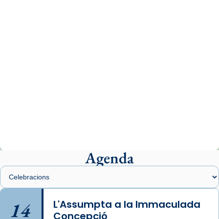
www.vaticannews.va/es/iglesia/news/2026-
07/carmina-historia-depresion-papa-viaje-
espana-testimoni...
Photo
View on Facebook
·
Share
Arquebisbat de Barcelona
2 weeks ago
«Avui les santes Juliana i Semproniana ens
ajuden a alçar la mirada»
Mons. Sergi Gordo, bisbe de Tortosa, ha
presidit aquest 27 de juliol la missa de Les
Agenda
Santes de Mataró.
🔗
tinyurl.com/cvu5jmbk
📸 J. Merino
14
L'Assumpta a la Immaculada
Concepció
Photo