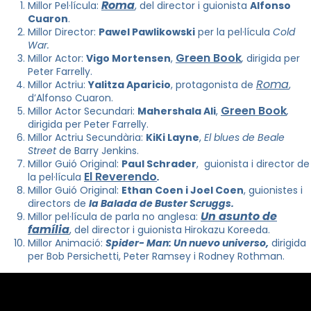
Roma
Millor Pel·lícula:
, del director i guionista
Alfonso
Cuaron
.
Millor Director:
Pawel Pawlikowski
per la pel·lícula
Cold
War.
Green Book
Millor Actor:
Vigo Mortensen
,
,
dirigida per
Peter Farrelly.
Roma
Millor Actriu:
Yalitza Aparicio
, protagonista de
,
d’Alfonso Cuaron.
Green Book
Millor Actor Secundari:
Mahershala Ali
,
,
dirigida per Peter Farrelly.
Millor Actriu Secundària:
KiKi Layne
,
El blues de Beale
Street
de
Barry Jenkins
.
Millor Guió Original:
Paul Schrader
, guionista i director de
El Reverendo
la pel·lícula
.
Millor Guió Original:
Ethan Coen
i
Joel Coen
, guionistes i
directors de
la Balada de Buster Scruggs.
Un asunto de
Millor pel·lícula de parla no anglesa:
família
, del director i guionista
Hirokazu
Koreeda
.
Millor Animació:
Spider- Man: Un nuevo universo,
dirigida
per
Bob Persichetti
,
Peter Ramsey
i
Rodney Rothman
.