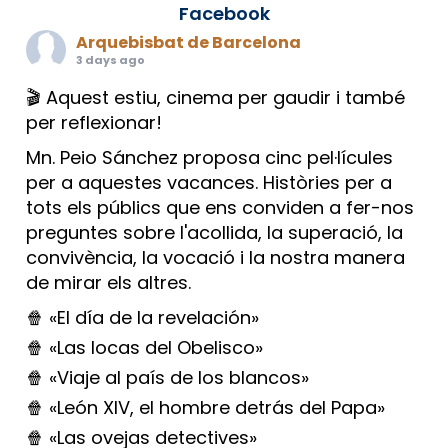
Facebook
Arquebisbat de Barcelona
3 days ago
🎬 Aquest estiu, cinema per gaudir i també
per reflexionar!
Mn. Peio Sánchez proposa cinc pel·lícules
per a aquestes vacances. Històries per a
tots els públics que ens conviden a fer-nos
preguntes sobre l'acollida, la superació, la
convivència, la vocació i la nostra manera
de mirar els altres.
🍿 «El día de la revelación»
🍿 «Las locas del Obelisco»
🍿 «Viaje al país de los blancos»
🍿 «León XIV, el hombre detrás del Papa»
🍿 «Las ovejas detectives»