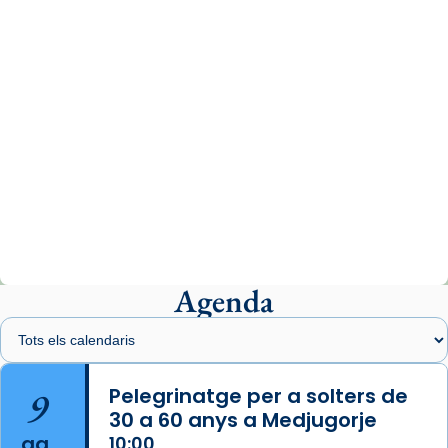
07/carmina-historia-depresion-papa-viaje-
espana-testimoni...
Photo
View on Facebook
·
Share
Arquebisbat de Barcelona
2 weeks ago
«Avui les santes Juliana i Semproniana ens
ajuden a alçar la mirada»
Mons. Sergi Gordo, bisbe de Tortosa, ha
presidit aquest 27 de juliol la missa de Les
Agenda
Santes de Mataró.
🔗
tinyurl.com/cvu5jmbk
📸 J. Merino
9
Pelegrinatge per a solters de
30 a 60 anys a Medjugorje
Photo
ag.
10:00