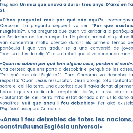
l’Església.
Un inici que anava a durar tres anys. D’això en fa
21.
«T’has preguntat mai: per què sóc aquí?»
, començav
Corcoran. La pregunta següent va ser:
“Per què existeix
l’Església?”
. Una pregunta que quan va arribar a la parròquia
de Baltimore no tenia resposta. Un plantejament al qual no li
van concentrar molta atenció durant els primers temps de
parròquia i que van traduir-se a una conversió de joves
“consumistes de religió” i a un treball que el va acabar cremant.
«Quan no sabem per què fem alguna cosa, perdem el nord»
.
Una certesa que ens porta a descobrir el perquè de les coses.
“Per què existeix l’Església?”. Tom Corcoran va descobrir la
resposta: “Quan Jesús ressuscitar, Déu li atorga tota l’autoritat
sobre el cel i la terra, una autoritat que li havia donat al primer
home i que va cedir a la temptació. Jesús, al ressuscitar diu:
«L’autoritat del cel i terra m’ha estat donada a mi us la dono a
vosaltres,
vull que aneu i feu deixebles
». Per això existei
l’Església” assegura Corcoran.
«Aneu i feu deixebles de totes les nacions,
construïu una Església universal»