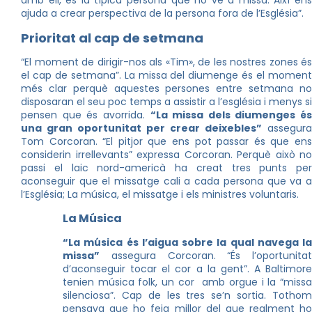
amb ell, és la típica persona que no ve a missa. Així ens
ajuda a crear perspectiva de la persona fora de l’Església”.
Prioritat al cap de setmana
“El moment de dirigir-nos als «Tim», de les nostres zones és
el cap de setmana”. La missa del diumenge és el moment
més clar perquè aquestes persones entre setmana no
disposaran el seu poc temps a assistir a l’església i menys si
pensen que és avorrida.
“La missa dels diumenges és
una gran oportunitat per crear deixebles”
assegura
Tom Corcoran. “El pitjor que ens pot passar és que ens
considerin irrellevants” expressa Corcoran. Perquè això no
passi el laic nord-americà ha creat tres punts per
aconseguir que el missatge cali a cada persona que va a
l’Església; La música, el missatge i els ministres voluntaris.
La Música
“La música és l’aigua sobre la qual navega la
missa”
assegura Corcoran. “És l’oportunitat
d’aconseguir tocar el cor a la gent”. A Baltimore
tenien música folk, un cor amb orgue i la “missa
silenciosa”. Cap de les tres se’n sortia. Tothom
pensava que ho feia millor del que realment ho