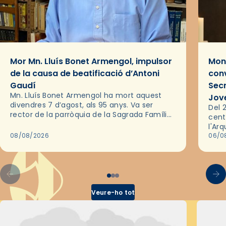
Mor Mn. Lluís Bonet Armengol, impulsor
Mons
de la causa de beatificació d’Antoni
conv
Gaudí
Sec
Mn. Lluís Bonet Armengol ha mort aquest
Jov
divendres 7 d’agost, als 95 anys. Va ser
Del 2
rector de la parròquia de la Sagrada Família
cent
de Barcelona durant 25 anys, entre 1993 i
l'Ar
2018,…
08/08/2026
les 
06/0
pel 
Veure-ho tot