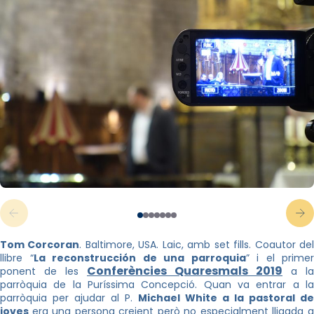
Tom Corcoran
. Baltimore, USA. Laic, amb set fills. Coautor de
llibre “
La reconstrucción de una parroquia
” i el primer
Conferències Quaresmals 2019
ponent de les
a la
parròquia de la Puríssima Concepció. Quan va entrar a la
parròquia per ajudar al P.
Michael White a la pastoral de
joves
era una persona creient però no especialment lligada 