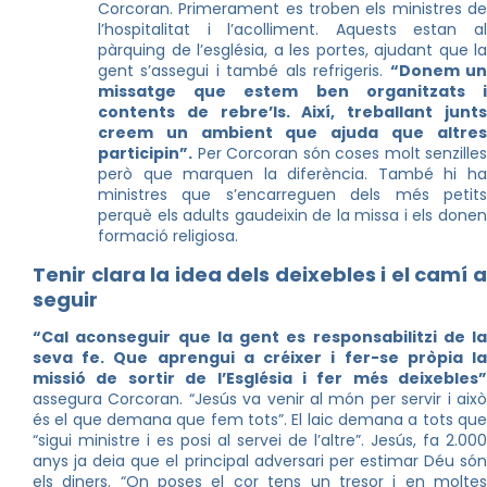
Corcoran. Primerament es troben els ministres de
l’hospitalitat i l’acolliment. Aquests estan al
pàrquing de l’església, a les portes, ajudant que la
gent s’assegui i també als refrigeris.
“Donem u
missatge que estem ben organitzats i
contents de rebre’ls. Així, treballant junts
creem un ambient que ajuda que altres
participin”.
Per Corcoran són coses molt senzilles
però que marquen la diferència. També hi ha
ministres que s’encarreguen dels més petits
perquè els adults gaudeixin de la missa i els donen
formació religiosa.
Tenir clara la idea dels deixebles i el camí a
seguir
“Cal aconseguir que la gent es responsabilitzi de la
seva fe. Que aprengui a créixer i fer-se pròpia la
missió de sortir de l’Església i fer més deixebles”
assegura Corcoran. “Jesús va venir al món per servir i això
és el que demana que fem tots”. El laic demana a tots que
“sigui ministre i es posi al servei de l’altre”. Jesús, fa 2.000
anys ja deia que el principal adversari per estimar Déu són
els diners. “On poses el cor tens un tresor i en moltes