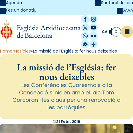
Agenda
Santoral del dia
SAVA
Fes un donatiu
Facebook
Instagram
X / Twitter
YouTube
CA
Me
Cerca
WhatsApp
Flickr
Radio Estel
Catalunya Cristi
Home
Notícies
La missió de l’Església: fer nous deixebles
La missió de l’Església: fer
nous deixebles
Les Conferències Quaresmals a la
Concepció s'inicien amb el laic Tom
Corcoran i les claus per una renovació a
les parròquies
21 Febr, 2019