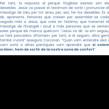
Per tant, la resposta al perquè l’Església existeix són els
deixebles. Jesús va passar el testimoni de sortir i pronunciar el
missatge de Déu per tot arreu per, així, fer-los deixebles. És a
dir, aprenents. Persones que creixen per assemblar-se cada
vegada més a Jesús, que creix en l’estima, que transmet el
missatge de l’Evangeli i acull a més persones que se senten
soles perquè els manca quelcom. “Jesús va dir: «si em seguiu,
us faré pescadors d’homes»; per tant, si el seguim, altra gent
també s’unirà” assegura Corcoran. “Quan vam entendre això i
vam sortir a altres parròquies vam aprendre que
si vole
créixer, hem de sortir de la nostra zona de confort
”.