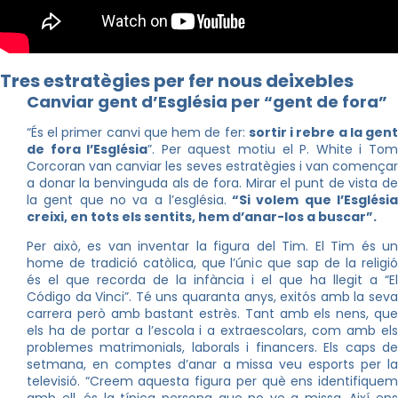
Tres estratègies per fer nous deixebles
Canviar gent d’Església per “gent de fora”
“És el primer canvi que hem de fer:
sortir i rebre a la gen
de fora l’Església
”. Per aquest motiu el P. White i To
Corcoran van canviar les seves estratègies i van començar
a donar la benvinguda als de fora. Mirar el punt de vista de
la gent que no va a l’església.
“Si volem que l’Esglési
creixi, en tots els sentits, hem d’anar-los a buscar”.
Per això, es van inventar la figura del Tim. El Tim és un
home de tradició catòlica, que l’únic que sap de la religió
és el que recorda de la infància i el que ha llegit a “El
Código da Vinci”. Té uns quaranta anys, exitós amb la seva
carrera però amb bastant estrès. Tant amb els nens, que
els ha de portar a l’escola i a extraescolars, com amb els
problemes matrimonials, laborals i financers. Els caps de
setmana, en comptes d’anar a missa veu esports per la
televisió. “Creem aquesta figura per què ens identifiquem