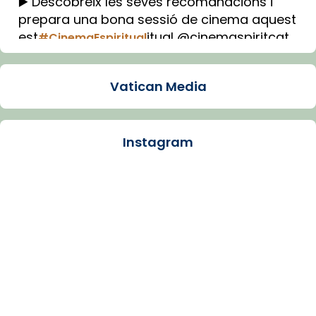
▶️ Descobreix les seves recomanacions i
prepara una bona sessió de cinema aquest
est
itual @cinemaspiritcat
#CinemaEspiritual
Imatge: Generada amb IA (OpenAI)
Video
Vatican Media
View on Facebook
·
Share
Instagram
Arquebisbat de Barcelona
1 week ago
La Carmina va patir depressió. Fa gairebé
dos mesos, a l'Estadi Lluís Companys, la
jove va fer arribar el seu testimoni al papa
Lleó XIV.
Recupera l'entrevista comp
Vatican
tican News 👇
News
www.vaticannews.va/es/iglesia/news/2026-