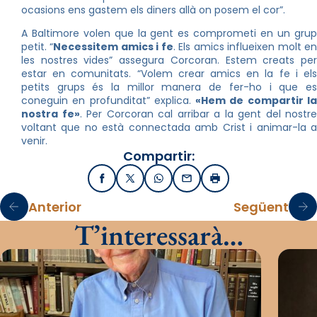
ocasions ens gastem els diners allà on posem el cor”.
A Baltimore volen que la gent es comprometi en un grup
petit. “
Necessitem amics i fe
. Els amics influeixen molt e
les nostres vides” assegura Corcoran. Estem creats per
estar en comunitats. “Volem crear amics en la fe i els
petits grups és la millor manera de fer-ho i que es
coneguin en profunditat” explica.
«Hem de compartir l
nostra fe»
. Per Corcoran cal arribar a la gent del nostre
voltant que no està connectada amb Crist i animar-la a
venir.
Compartir:
Facebook
X / Twitter
WhatsApp
Email
Imprimir
Anterior
Següent
T’interessarà…