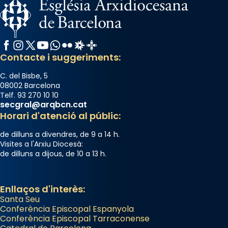
Facebook
Instagram
X / Twitter
YouTube
WhatsApp
Flickr
Radio Estel
Catalunya Cristiana
Contacte i suggeriments:
C. del Bisbe, 5
08002 Barcelona
Telf. 93 270 10 10
secgral@arqbcn.cat
Horari d'atenció al públic:
de dilluns a divendres, de 9 a 14 h.
Visites a l'Arxiu Diocesà:
de dilluns a dijous, de 10 a 13 h.
Enllaços d'interès:
Santa Seu
Conferència Episcopal Espanyola
Conferència Episcopal Tarraconense