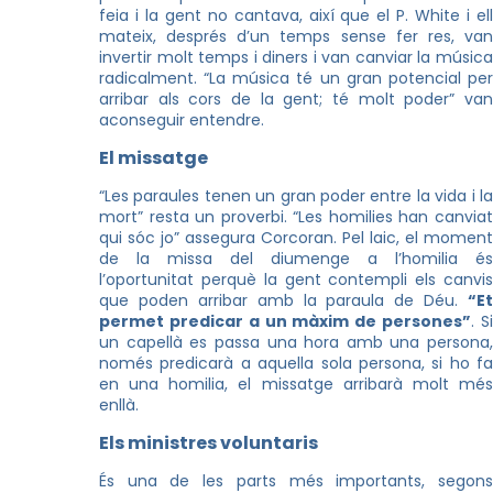
feia i la gent no cantava, així que el P. White i ell
mateix, després d’un temps sense fer res, van
invertir molt temps i diners i van canviar la música
radicalment. “La música té un gran potencial per
arribar als cors de la gent; té molt poder” van
aconseguir entendre.
El missatge
“Les paraules tenen un gran poder entre la vida i la
mort” resta un proverbi. “Les homilies han canviat
qui sóc jo” assegura Corcoran. Pel laic, el moment
de la missa del diumenge a l’homilia és
l’oportunitat perquè la gent contempli els canvis
que poden arribar amb la paraula de Déu.
“Et
permet predicar a un màxim de persones”
. S
un capellà es passa una hora amb una persona,
només predicarà a aquella sola persona, si ho fa
en una homilia, el missatge arribarà molt més
enllà.
Els ministres voluntaris
És una de les parts més importants, segons