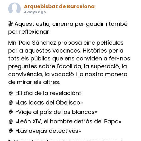
Arquebisbat de Barcelona
4 days ago
🎬 Aquest estiu, cinema per gaudir i també
per reflexionar!
Mn. Peio Sánchez proposa cinc pel·lícules
per a aquestes vacances. Històries per a
tots els públics que ens conviden a fer-nos
preguntes sobre l'acollida, la superació, la
convivència, la vocació i la nostra manera
de mirar els altres.
🍿 «El día de la revelación»
🍿 «Las locas del Obelisco»
🍿 «Viaje al país de los blancos»
🍿 «León XIV, el hombre detrás del Papa»
🍿 «Las ovejas detectives»