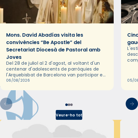
Mons. David Abadías visita les
Cinc
convivències “Be Apostle” del
gaud
L'es
Secretariat Diocesà de Pastoral amb
desc
Joves
comp
Del 28 de juliol al 2 d'agost, al voltant d'un
deix
centenar d'adolescents de parròquies de
trav
l'Arquebisbat de Barcelona van participar en
les convivències Be Apostle, organitzades
06/08/2026
05/0
pel Secretariat Diocesà de Pastoral amb…
Veure-ho tot