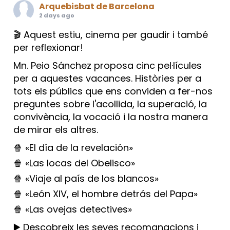
Arquebisbat de Barcelona
2 days ago
🎬 Aquest estiu, cinema per gaudir i també
per reflexionar!
Mn. Peio Sánchez proposa cinc pel·lícules
per a aquestes vacances. Històries per a
tots els públics que ens conviden a fer-nos
preguntes sobre l'acollida, la superació, la
convivència, la vocació i la nostra manera
de mirar els altres.
🍿 «El día de la revelación»
🍿 «Las locas del Obelisco»
🍿 «Viaje al país de los blancos»
🍿 «León XIV, el hombre detrás del Papa»
🍿 «Las ovejas detectives»
▶️ Descobreix les seves recomanacions i