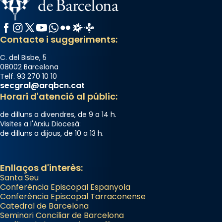
Arquebisbat de Barcelona
Facebook
Instagram
X / Twitter
YouTube
WhatsApp
Flickr
Radio Estel
Catalunya Cristiana
2 weeks ago
Contacte i suggeriments:
Memòria de les santes Juliana i
Semproniana, verges i màrtirs.
C. del Bisbe, 5
08002 Barcelona
Acompanyant la història de sant Cugat, a
Telf. 93 270 10 10
secgral@arqbcn.cat
partir de l’Edat Mitjana sorgeix la tradició
Horari d'atenció al públic:
que les santes Juliana (“relatiu a Júlia”) i
Semproniana (“relatiu a Semprònia =
de dilluns a divendres, de 9 a 14 h.
eterna”) són deixebles seves. I l’any 1667, el
Visites a l'Arxiu Diocesà:
de dilluns a dijous, de 10 a 13 h.
frare Joan Gaspar Roig, afirma en una obra
que les santes són filles de l’antiga Iluro.
Mataró en reivindicarà les relíquies fins que
Enllaços d'interès:
les aconseguirà el 1772. L’ofici que es canta
Santa Seu
a la “Missa de les Santes” (“Missa de
Conferència Episcopal Espanyola
Conferència Episcopal Tarraconense
Glòria”) fou composta el 1848 per Mn.
Catedral de Barcelona
Manuel Blanch, amb aire d’òpera
Seminari Conciliar de Barcelona