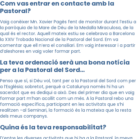
Com vas entrar en contacte amb la
Pastoral?
Vaig conèixer Mn. Xavier Pagès fent de monitor durant l’estiu a
la parròquia de la Mare de Déu de la Medalla Miraculosa, de la
qual és el rector. Aquell mateix estiu se celebrava a Barcelona
la XXIV Trobada Nacional de la Pastoral del Sord. Em va
comentar que ell n’era el consiliari. Em vaig interessar i a partir
d’aleshores en vaig voler formar part.
La teva ordenació serà una bona notícia
per a la Pastoral del Sord…
Penso que sí, si Déu vol, tant per a la Pastoral del Sord com per
a l’Església; sobretot, perquè a Catalunya només hi ha un
sacerdot que es dediqui a això. Des del primer dia que en vaig
formar part m’han acollit com un més. A la Pastoral rebo una
formació específica, participant en les activitats que s’hi
realitzen –al Seminari, la formació és la mateixa que la resta
dels meus companys.
Quina és la teva responsabilitat?
D’entre les diverses activitats que hi ha a la Pastoral, la meva