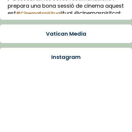
prepara una bona sessió de cinema aquest
est
itual @cinemaspiritcat
#CinemaEspiritual
Imatge: Generada amb IA (OpenAI)
Video
Vatican Media
View on Facebook
·
Share
Instagram
Arquebisbat de Barcelona
1 week ago
La Carmina va patir depressió. Fa gairebé
dos mesos, a l'Estadi Lluís Companys, la
jove va fer arribar el seu testimoni al papa
Lleó XIV.
Recupera l'entrevista comp
Vatican
tican News 👇
News
www.vaticannews.va/es/iglesia/news/2026-