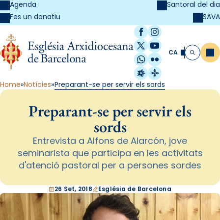
Agenda
Santoral del dia
SAVA
Fes un donatiu
Facebook
Instagram
X / Twitter
YouTube
CA
Me
Cerca
WhatsApp
Flickr
Radio Estel
Catalunya Cristi
Home
Notícies
Preparant-se per servir els sords
Preparant-se per servir els
sords
Entrevista a Alfons de Alarcón, jove
seminarista que participa en les activitats
d'atenció pastoral per a persones sordes
26 Set, 2018
Església de Barcelona