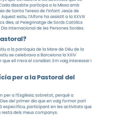
. Cada dissabte participa a la Missa amb
uia de Santa Teresa de l’Infant Jesús de
. Aquest estiu, l’Alfons ha assistit a la XXVIII
cs dies, al Pelegrinatge de Sords Catòlics
Dia Internacional de les Persones Sordes.
astoral?
tiu a la parròquia de la Mare de Déu de la
 estiu se celebrava a Barcelona la XXIV
e ell n’era el consiliari. Em vaig interessar i
ia per a la Pastoral del
m per a l’Església; sobretot, perquè a
Des del primer dia que en vaig formar part
 específica, participant en les activitats que
 la resta dels meus companys.