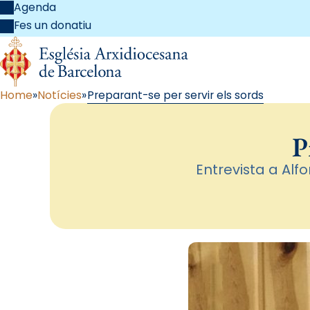
Agenda
Fes un donatiu
Home
Notícies
Preparant-se per servir els sords
P
Entrevista a Alf