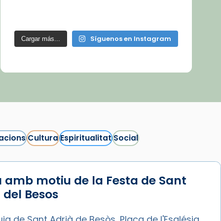
Síguenos en Instagram
Cargar más...
acions
Cultura
Espiritualitat
Social
 amb motiu de la Festa de Sant
 del Besos
ia de Sant Adrià de Besòs, Plaça de l'Església,