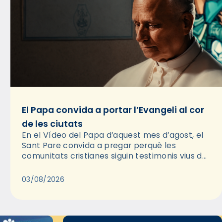
El Papa convida a portar l’Evangeli al cor
de les ciutats
En el Vídeo del Papa d’aquest mes d’agost, el
Sant Pare convida a pregar perquè les
comunitats cristianes siguin testimonis vius de
l’Evangeli enmig de les ciutats. A través d’una
pregària, el…
03/08/2026