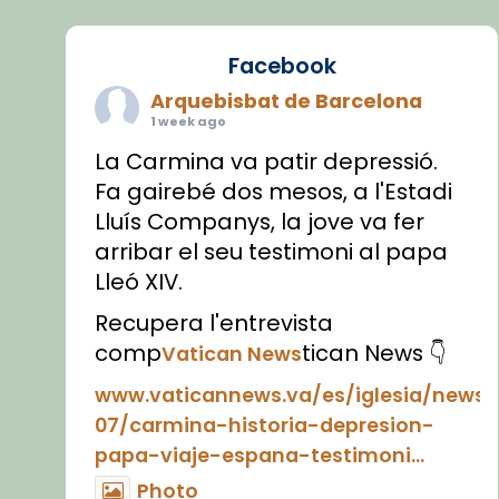
Facebook
Arquebisbat de Barcelona
1 week ago
La Carmina va patir depressió.
Fa gairebé dos mesos, a l'Estadi
Lluís Companys, la jove va fer
arribar el seu testimoni al papa
Lleó XIV.
Recupera l'entrevista
comp
tican News 👇
Vatican News
www.vaticannews.va/es/iglesia/news
07/carmina-historia-depresion-
papa-viaje-espana-testimoni...
Photo