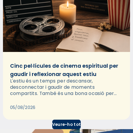
Cinc pel·lícules de cinema espiritual per
gaudir i reflexionar aquest estiu
L'estiu és un temps per descansar,
desconnectar i gaudir de moments
compartits. També és una bona ocasió per
deixar-se portar per una bona història i, a
través del cinema, reflexionar sobre les…
05/08/2026
Veure-ho tot