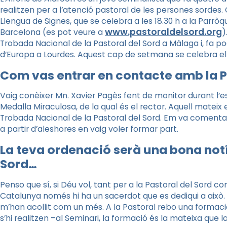
realitzen per a l’atenció pastoral de les persones sordes
Llengua de Signes, que se celebra a les 18.30 h a la Parròq
www.pastoraldelsord.org
Barcelona (es pot veure a
)
Trobada Nacional de la Pastoral del Sord a Màlaga i, fa po
d’Europa a Lourdes. Aquest cap de setmana se celebra el 
Com vas entrar en contacte amb la P
Vaig conèixer Mn. Xavier Pagès fent de monitor durant l’es
Medalla Miraculosa, de la qual és el rector. Aquell mateix
Trobada Nacional de la Pastoral del Sord. Em va comentar qu
a partir d’aleshores en vaig voler formar part.
La teva ordenació serà una bona notíc
Sord…
Penso que sí, si Déu vol, tant per a la Pastoral del Sord co
Catalunya només hi ha un sacerdot que es dediqui a això. 
m’han acollit com un més. A la Pastoral rebo una formació
s’hi realitzen –al Seminari, la formació és la mateixa que