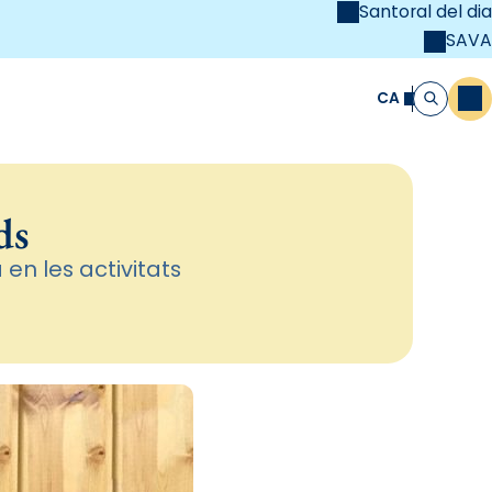
Santoral del dia
SAVA
el
unya Cristiana
CA
M
Cerca
ds
en les activitats