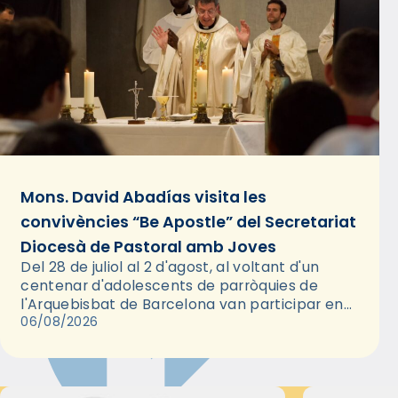
Mons. David Abadías visita les
convivències “Be Apostle” del Secretariat
Diocesà de Pastoral amb Joves
Del 28 de juliol al 2 d'agost, al voltant d'un
centenar d'adolescents de parròquies de
l'Arquebisbat de Barcelona van participar en
les convivències Be Apostle, organitzades pel
06/08/2026
Secretariat Diocesà de Pastoral amb…