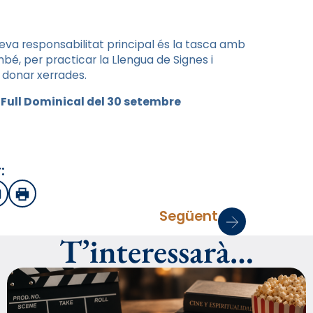
 meva responsabilitat principal és la tasca amb
ambé, per practicar la Llengua de Signes i
 donar xerrades.
l Full Dominical del 30 setembre
:
sApp
mail
Imprimir
Següent
T’interessarà…