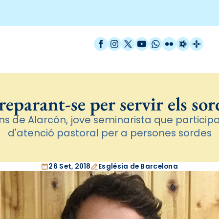
Facebook
Instagram
X / Twitter
YouTube
WhatsApp
Flickr
Radio Est
Catal
reparant-se per servir els sor
ons de Alarcón, jove seminarista que participa 
d'atenció pastoral per a persones sordes
26 Set, 2018
Església de Barcelona