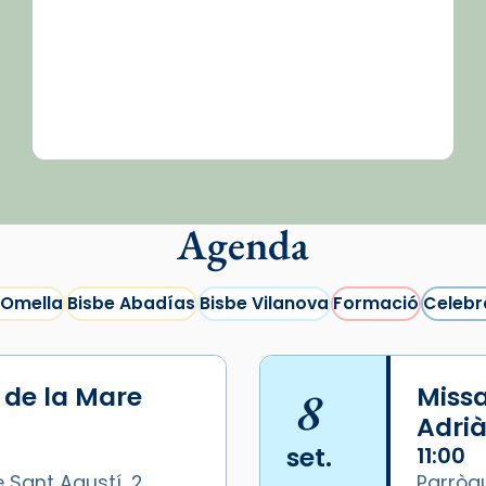
Agenda
 Omella
Bisbe Abadías
Bisbe Vilanova
Formació
Celebr
i de la Mare
8
Missa
Adrià
set.
11:00
 Sant Agustí, 2,
Parròqu