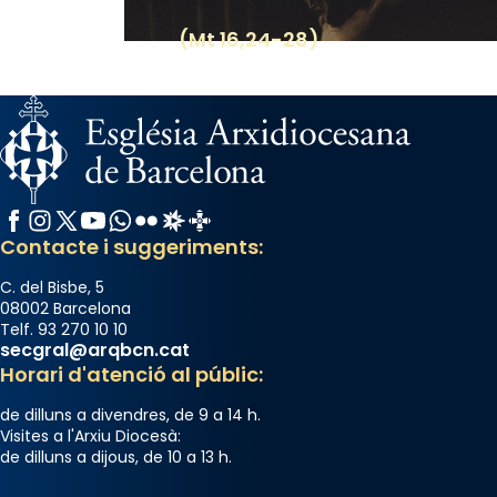
(Mt 16,24-28)
Facebook
Instagram
X / Twitter
YouTube
WhatsApp
Flickr
Radio Estel
Catalunya Cristiana
Contacte i suggeriments:
C. del Bisbe, 5
08002 Barcelona
Telf. 93 270 10 10
secgral@arqbcn.cat
Horari d'atenció al públic:
de dilluns a divendres, de 9 a 14 h.
Visites a l'Arxiu Diocesà:
de dilluns a dijous, de 10 a 13 h.