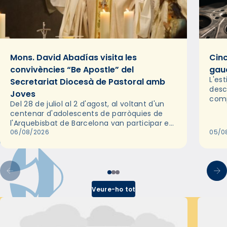
Mons. David Abadías visita les
Cinc
convivències “Be Apostle” del
gaud
L'es
Secretariat Diocesà de Pastoral amb
desc
Joves
comp
Del 28 de juliol al 2 d'agost, al voltant d'un
deix
centenar d'adolescents de parròquies de
trav
l'Arquebisbat de Barcelona van participar en
les convivències Be Apostle, organitzades
06/08/2026
05/0
pel Secretariat Diocesà de Pastoral amb…
Veure-ho tot