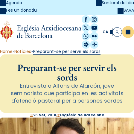
Agenda
Santoral del dia
SAVA
Fes un donatiu
Facebook
Instagram
X / Twitter
YouTube
CA
Me
Cerca
WhatsApp
Flickr
Radio Estel
Catalunya Cristi
Home
Notícies
Preparant-se per servir els sords
Preparant-se per servir els
sords
Entrevista a Alfons de Alarcón, jove
seminarista que participa en les activitats
d'atenció pastoral per a persones sordes
26 Set, 2018
Església de Barcelona