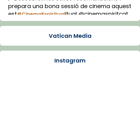
prepara una bona sessió de cinema aquest
est
itual @cinemaspiritcat
#CinemaEspiritual
Imatge: Generada amb IA (OpenAI)
Video
Vatican Media
View on Facebook
·
Share
Instagram
Arquebisbat de Barcelona
1 week ago
La Carmina va patir depressió. Fa gairebé
dos mesos, a l'Estadi Lluís Companys, la
jove va fer arribar el seu testimoni al papa
Lleó XIV.
Recupera l'entrevista comp
Vatican
tican News 👇
News
www.vaticannews.va/es/iglesia/news/2026-