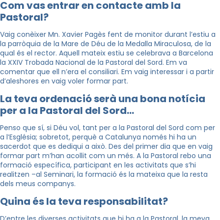
Com vas entrar en contacte amb la
Pastoral?
Vaig conèixer Mn. Xavier Pagès fent de monitor durant l’estiu a
la parròquia de la Mare de Déu de la Medalla Miraculosa, de la
qual és el rector. Aquell mateix estiu se celebrava a Barcelona
la XXIV Trobada Nacional de la Pastoral del Sord. Em va
comentar que ell n’era el consiliari. Em vaig interessar i a partir
d’aleshores en vaig voler formar part.
La teva ordenació serà una bona notícia
per a la Pastoral del Sord…
Penso que sí, si Déu vol, tant per a la Pastoral del Sord com per
a l’Església; sobretot, perquè a Catalunya només hi ha un
sacerdot que es dediqui a això. Des del primer dia que en vaig
formar part m’han acollit com un més. A la Pastoral rebo una
formació específica, participant en les activitats que s’hi
realitzen –al Seminari, la formació és la mateixa que la resta
dels meus companys.
Quina és la teva responsabilitat?
D’entre les diverses activitats que hi ha a la Pastoral, la meva