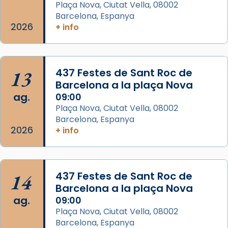
Plaça Nova, Ciutat Vella, 08002
Barcelona, Espanya
Arquebisbat de Barcelona
2026
is at Catedral
+ info
de Barcelona.
2 weeks ago
Aquest dilluns, 27 de juliol, ha tingut lloc la
13
437 Festes de Sant Roc de
missa d’acció de gràcies en agraïment al
Barcelona a la plaça Nova
comitè organitzador de la visita apostòlica
ag.
09:00
del Sant Pare Lleó XIV a Barcelona, i als
Plaça Nova, Ciutat Vella, 08002
col·laboradors, a la Catedral de Barcelona.
Barcelona, Espanya
L’arquebisbe de Barcelona, el cardenal Joan
2026
+ info
Josep Omella, ha presidit la missa i l’ha
concelebrat el bisbe auxiliar de Barcelona,
Mons. David Abadías.
14
437 Festes de Sant Roc de
📸 Dr. G. Simón
Barcelona a la plaça Nova
ag.
09:00
Photo
Plaça Nova, Ciutat Vella, 08002
View on Facebook
·
Share
Barcelona, Espanya