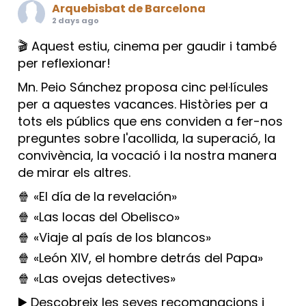
Arquebisbat de Barcelona
2 days ago
🎬 Aquest estiu, cinema per gaudir i també
per reflexionar!
Mn. Peio Sánchez proposa cinc pel·lícules
per a aquestes vacances. Històries per a
tots els públics que ens conviden a fer-nos
preguntes sobre l'acollida, la superació, la
convivència, la vocació i la nostra manera
de mirar els altres.
🍿 «El día de la revelación»
🍿 «Las locas del Obelisco»
🍿 «Viaje al país de los blancos»
🍿 «León XIV, el hombre detrás del Papa»
🍿 «Las ovejas detectives»
▶️ Descobreix les seves recomanacions i