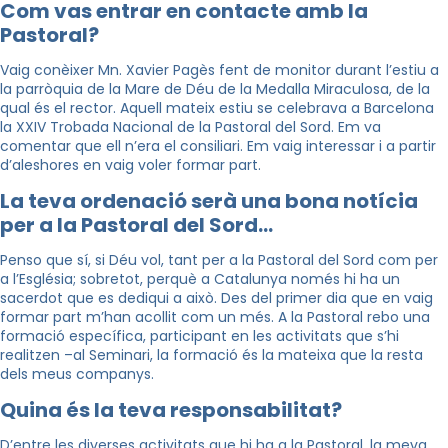
Com vas entrar en contacte amb la
Pastoral?
Vaig conèixer Mn. Xavier Pagès fent de monitor durant l’estiu a
la parròquia de la Mare de Déu de la Medalla Miraculosa, de la
qual és el rector. Aquell mateix estiu se celebrava a Barcelona
la XXIV Trobada Nacional de la Pastoral del Sord. Em va
comentar que ell n’era el consiliari. Em vaig interessar i a partir
d’aleshores en vaig voler formar part.
La teva ordenació serà una bona notícia
per a la Pastoral del Sord…
Penso que sí, si Déu vol, tant per a la Pastoral del Sord com per
a l’Església; sobretot, perquè a Catalunya només hi ha un
sacerdot que es dediqui a això. Des del primer dia que en vaig
formar part m’han acollit com un més. A la Pastoral rebo una
formació específica, participant en les activitats que s’hi
realitzen –al Seminari, la formació és la mateixa que la resta
dels meus companys.
Quina és la teva responsabilitat?
D’entre les diverses activitats que hi ha a la Pastoral, la meva