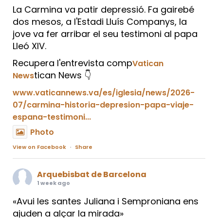
La Carmina va patir depressió. Fa gairebé
dos mesos, a l'Estadi Lluís Companys, la
jove va fer arribar el seu testimoni al papa
Lleó XIV.
Recupera l'entrevista comp
Vatican
tican News 👇
News
www.vaticannews.va/es/iglesia/news/2026-
07/carmina-historia-depresion-papa-viaje-
espana-testimoni...
Photo
View on Facebook
·
Share
Arquebisbat de Barcelona
1 week ago
«Avui les santes Juliana i Semproniana ens
ajuden a alçar la mirada»