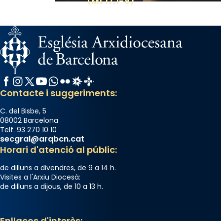
(Mt 17,1-9)
El seu sepulcre a Compostela fou un gran
centre de peregrinacions medievals de tot
el món cristià, després de Roma i terra
Santa.
«A Raïms de Sant Jaume, raïms aigualits;
raïms de setembre te'n llepes els dits»,
Facebook
Instagram
X / Twitter
YouTube
WhatsApp
Flickr
Radio Estel
Catalunya Cristiana
segons una dita popular.
Contacte i suggeriments:
Photo
C. del Bisbe, 5
View on Facebook
·
Share
08002 Barcelona
Telf. 93 270 10 10
secgral@arqbcn.cat
Horari d'atenció al públic:
de dilluns a divendres, de 9 a 14 h.
Visites a l'Arxiu Diocesà:
de dilluns a dijous, de 10 a 13 h.
Enllaços d'interès: