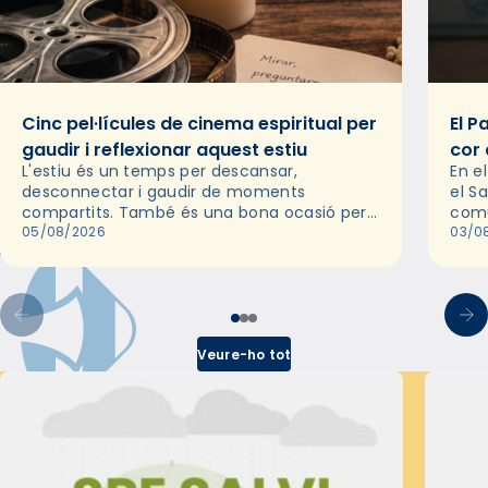
Cinc pel·lícules de cinema espiritual per
El P
gaudir i reflexionar aquest estiu
cor 
L'estiu és un temps per descansar,
En e
desconnectar i gaudir de moments
el S
compartits. També és una bona ocasió per
comu
deixar-se portar per una bona història i, a
05/08/2026
de l
03/0
través del cinema, reflexionar sobre les…
d’un
Veure-ho tot