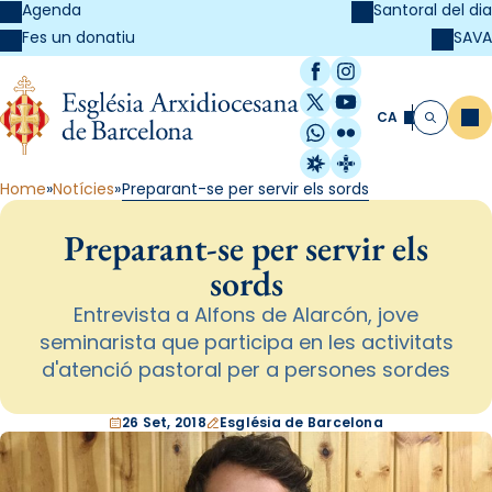
Agenda
Santoral del dia
SAVA
Fes un donatiu
Facebook
Instagram
X / Twitter
YouTube
CA
Me
Cerca
WhatsApp
Flickr
Radio Estel
Catalunya Cristi
Home
Notícies
Preparant-se per servir els sords
Preparant-se per servir els
sords
Entrevista a Alfons de Alarcón, jove
seminarista que participa en les activitats
d'atenció pastoral per a persones sordes
26 Set, 2018
Església de Barcelona