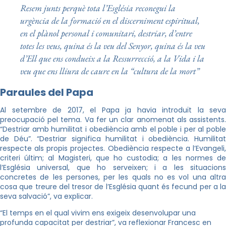
Resem junts perquè tota l’Església reconegui la
urgència de la formació en el discerniment espiritual,
en el plànol personal i comunitari, destriar, d’entre
totes les veus, quina és la veu del Senyor, quina és la veu
d’Ell que ens condueix a la Ressurrecció, a la Vida i la
veu que ens lliura de caure en la “cultura de la mort”
Paraules del Papa
Al setembre de 2017, el Papa ja havia introduït la seva
preocupació pel tema. Va fer un clar anomenat als assistents.
“Destriar amb humilitat i obediència amb el poble i per al poble
de Déu”. “Destriar significa humilitat i obediència. Humilitat
respecte als propis projectes. Obediència respecte a l’Evangeli,
criteri últim; al Magisteri, que ho custodia; a les normes de
l’Església universal, que ho serveixen; i a les situacions
concretes de les persones, per les quals no es vol una altra
cosa que treure del tresor de l’Església quant és fecund per a la
seva salvació”, va explicar.
“El temps en el qual vivim ens exigeix desenvolupar una
profunda capacitat per destriar”, va reflexionar Francesc en