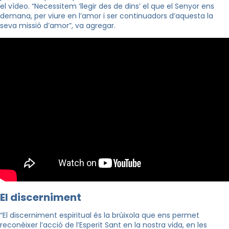
el vídeo. “Necessitem ‘llegir des de dins’ el que el Senyor ens
demana, per viure en l’amor i ser continuadors d’aquesta la
seva missió d’amor”, va agregar.
El discerniment
“El discerniment espiritual és la brúixola que ens permet
reconèixer l’acció de l’Esperit Sant en la nostra vida, en les