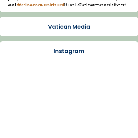
est
itual @cinemaspiritcat
#CinemaEspiritual
Imatge: Generada amb IA (OpenAI)
Video
Vatican Media
View on Facebook
·
Share
Instagram
Arquebisbat de Barcelona
1 week ago
La Carmina va patir depressió. Fa gairebé
dos mesos, a l'Estadi Lluís Companys, la
jove va fer arribar el seu testimoni al papa
Lleó XIV.
Recupera l'entrevista comp
Vatican
tican News 👇
News
www.vaticannews.va/es/iglesia/news/2026-
07/carmina-historia-depresion-papa-viaje-
espana-testimoni...