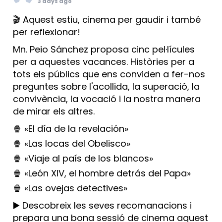
3 days ago
🎬 Aquest estiu, cinema per gaudir i també
per reflexionar!
Mn. Peio Sánchez proposa cinc pel·lícules
per a aquestes vacances. Històries per a
tots els públics que ens conviden a fer-nos
preguntes sobre l'acollida, la superació, la
convivència, la vocació i la nostra manera
de mirar els altres.
🍿 «El día de la revelación»
🍿 «Las locas del Obelisco»
🍿 «Viaje al país de los blancos»
🍿 «León XIV, el hombre detrás del Papa»
🍿 «Las ovejas detectives»
▶️ Descobreix les seves recomanacions i
prepara una bona sessió de cinema aquest