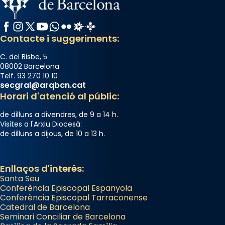
Facebook
Instagram
X / Twitter
YouTube
WhatsApp
Flickr
Radio Estel
Catalunya Cristiana
Contacte i suggeriments:
C. del Bisbe, 5
08002 Barcelona
Telf. 93 270 10 10
secgral@arqbcn.cat
Horari d'atenció al públic:
de dilluns a divendres, de 9 a 14 h.
Visites a l'Arxiu Diocesà:
de dilluns a dijous, de 10 a 13 h.
Enllaços d'interès:
Santa Seu
Conferència Episcopal Espanyola
Conferència Episcopal Tarraconense
Catedral de Barcelona
Seminari Conciliar de Barcelona