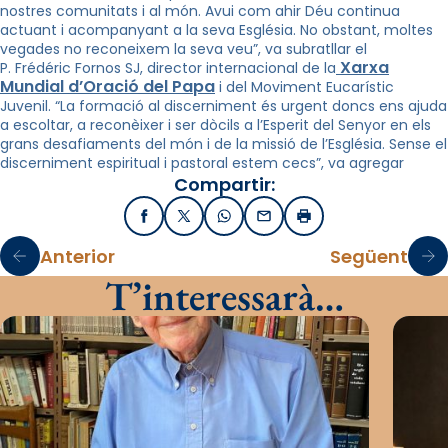
nostres comunitats i al món. Avui com ahir Déu continua
actuant i acompanyant a la seva Església. No obstant, moltes
vegades no reconeixem la seva veu”, va subratllar el
Xarxa
P. Frédéric Fornos SJ, director internacional de la
Mundial d’Oració del Papa
i del Moviment Eucarístic
Juvenil. “La formació al discerniment és urgent doncs ens ajuda
a escoltar, a reconèixer i ser dòcils a l’Esperit del Senyor en els
grans desafiaments del món i de la missió de l’Església. Sense el
discerniment espiritual i pastoral estem cecs”, va agregar
Compartir:
Facebook
X / Twitter
WhatsApp
Email
Imprimir
Anterior
Següent
T’interessarà…