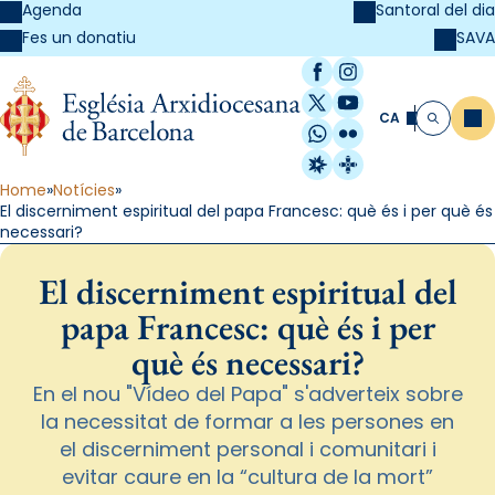
Agenda
Santoral del dia
SAVA
Fes un donatiu
Facebook
Instagram
X / Twitter
YouTube
CA
Me
Cerca
WhatsApp
Flickr
Radio Estel
Catalunya Cristi
Home
Notícies
El discerniment espiritual del papa Francesc: què és i per què és
necessari?
El discerniment espiritual del
papa Francesc: què és i per
què és necessari?
En el nou "Vídeo del Papa" s'adverteix sobre
la necessitat de formar a les persones en
el discerniment personal i comunitari i
evitar caure en la “cultura de la mort”