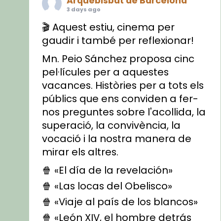
Arquebisbat de Barcelona
3 days ago
🎬 Aquest estiu, cinema per
gaudir i també per reflexionar!
Mn. Peio Sánchez proposa cinc
pel·lícules per a aquestes
vacances. Històries per a tots els
públics que ens conviden a fer-
nos preguntes sobre l'acollida, la
superació, la convivència, la
vocació i la nostra manera de
mirar els altres.
🍿 «El día de la revelación»
🍿 «Las locas del Obelisco»
🍿 «Viaje al país de los blancos»
🍿 «León XIV, el hombre detrás