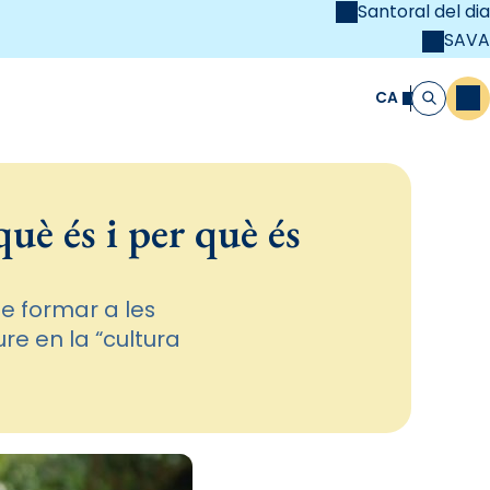
Santoral del dia
SAVA
el
unya Cristiana
CA
M
Cerca
uè és i per què és
de formar a les
re en la “cultura