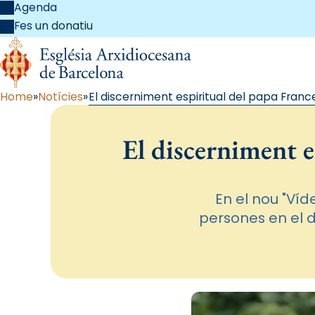
Agenda
Fes un donatiu
Home
Notícies
El discerniment espiritual del papa France
El discerniment e
En el nou "Víd
persones en el d