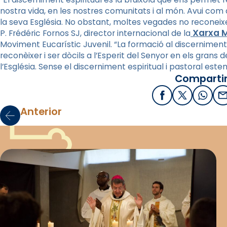
nostra vida, en les nostres comunitats i al món. Avui co
la seva Església. No obstant, moltes vegades no reconeixe
Xarxa M
P. Frédéric Fornos SJ, director internacional de la
Moviment Eucarístic Juvenil. “La formació al discerniment
reconèixer i ser dòcils a l’Esperit del Senyor en els grans
l’Església. Sense el discerniment espiritual i pastoral est
Compartir
Facebook
X / Twitter
What
E
Anterior