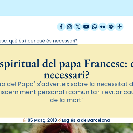
Facebook
Instagram
X / Twitter
YouTube
WhatsApp
Flickr
Radio Est
Catal
sc: què és i per què és necessari?
spiritual del papa Francesc: q
necessari?
eo del Papa" s'adverteix sobre la necessitat 
iscerniment personal i comunitari i evitar cau
de la mort”
05 Març, 2018
Església de Barcelona