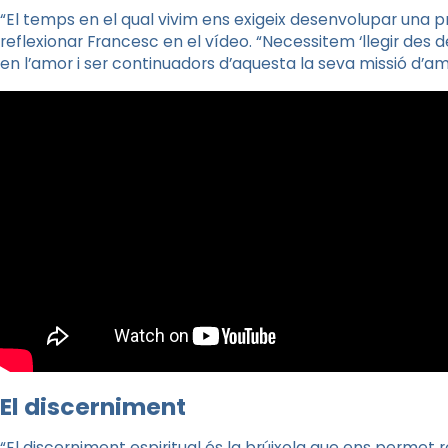
“El temps en el qual vivim ens exigeix desenvolupar una p
reflexionar Francesc en el vídeo. “Necessitem ‘llegir des d
en l’amor i ser continuadors d’aquesta la seva missió d’am
El discerniment
“El discerniment espiritual és la brúixola que ens permet r