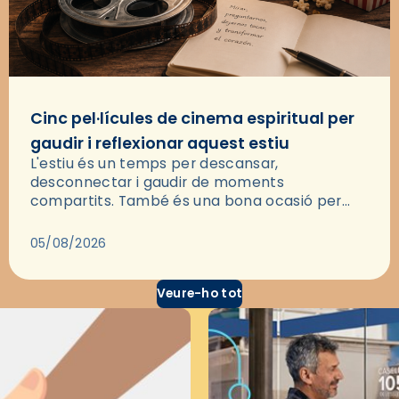
Cinc pel·lícules de cinema espiritual per
gaudir i reflexionar aquest estiu
L'estiu és un temps per descansar,
desconnectar i gaudir de moments
compartits. També és una bona ocasió per
deixar-se portar per una bona història i, a
través del cinema, reflexionar sobre les…
05/08/2026
Veure-ho tot