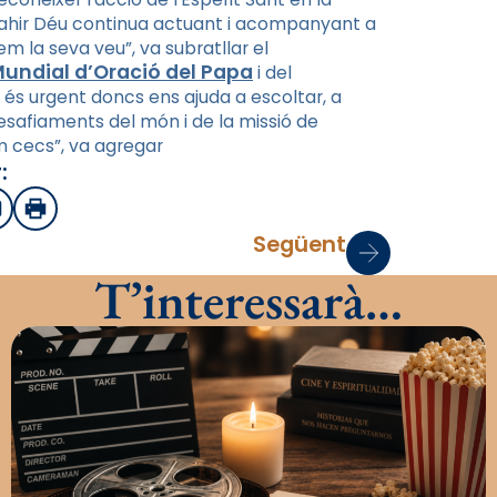
m ahir Déu continua actuant i acompanyant a
m la seva veu”, va subratllar el
undial d’Oració del Papa
i del
 és urgent doncs ens ajuda a escoltar, a
 desafiaments del món i de la missió de
em cecs”, va agregar
:
sApp
mail
Imprimir
Següent
T’interessarà…