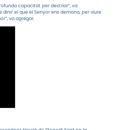
rofunda capacitat per destriar”, va
e dins’ el que el Senyor ens demana, per viure
or”, va agregar.
econèixer l’acció de l’Esperit Sant en la