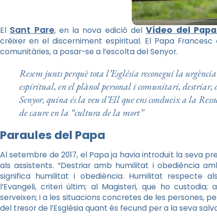
Sant Pare
Vídeo del Papa
El
, en la nova edició del
créixer en el discerniment espiritual. El Papa Francesc 
comunitàries, a posar-se a l’escolta del Senyor.
Resem junts perquè tota l’Església reconegui la urgència
espiritual, en el plànol personal i comunitari, destriar, d
Senyor, quina és la veu d’Ell que ens condueix a la Ressu
de caure en la “cultura de la mort”
Paraules del Papa
Al setembre de 2017, el Papa ja havia introduït la seva 
als assistents. “Destriar amb humilitat i obediència am
significa humilitat i obediència. Humilitat respecte 
l’Evangeli, criteri últim; al Magisteri, que ho custodia;
serveixen; i a les situacions concretes de les persones, pe
del tresor de l’Església quant és fecund per a la seva salva