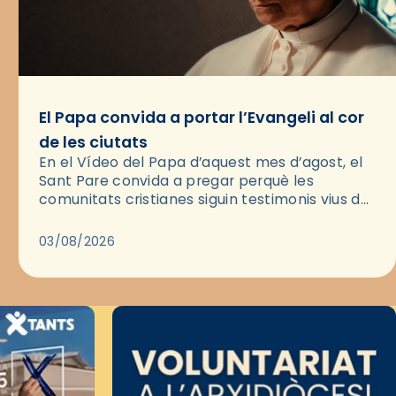
El Papa convida a portar l’Evangeli al cor
de les ciutats
En el Vídeo del Papa d’aquest mes d’agost, el
Sant Pare convida a pregar perquè les
comunitats cristianes siguin testimonis vius de
l’Evangeli enmig de les ciutats. A través d’una
pregària, el…
03/08/2026