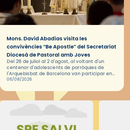
Mons. David Abadías visita les
convivències “Be Apostle” del Secretariat
Diocesà de Pastoral amb Joves
Del 28 de juliol al 2 d'agost, al voltant d'un
centenar d'adolescents de parròquies de
l'Arquebisbat de Barcelona van participar en
les convivències Be Apostle, organitzades pel
06/08/2026
Secretariat Diocesà de Pastoral amb…