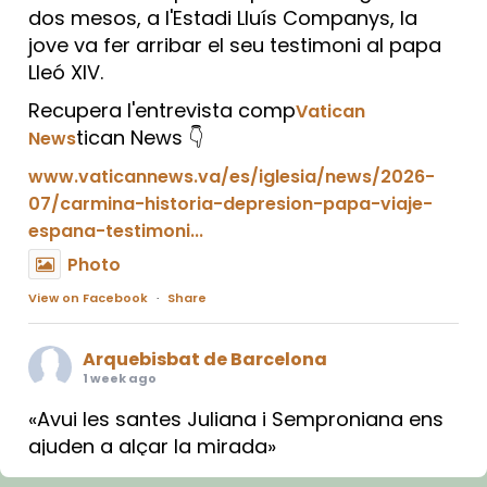
dos mesos, a l'Estadi Lluís Companys, la
jove va fer arribar el seu testimoni al papa
Lleó XIV.
Recupera l'entrevista comp
Vatican
tican News 👇
News
www.vaticannews.va/es/iglesia/news/2026-
07/carmina-historia-depresion-papa-viaje-
espana-testimoni...
Photo
View on Facebook
·
Share
Arquebisbat de Barcelona
1 week ago
«Avui les santes Juliana i Semproniana ens
ajuden a alçar la mirada»
Mons. Sergi Gordo, bisbe de Tortosa, ha