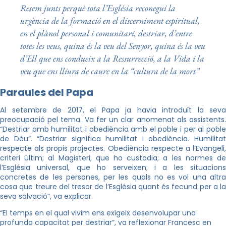
Resem junts perquè tota l’Església reconegui la
urgència de la formació en el discerniment espiritual,
en el plànol personal i comunitari, destriar, d’entre
totes les veus, quina és la veu del Senyor, quina és la veu
d’Ell que ens condueix a la Ressurrecció, a la Vida i la
veu que ens lliura de caure en la “cultura de la mort”
Paraules del Papa
Al setembre de 2017, el Papa ja havia introduït la seva
preocupació pel tema. Va fer un clar anomenat als assistents.
“Destriar amb humilitat i obediència amb el poble i per al poble
de Déu”. “Destriar significa humilitat i obediència. Humilitat
respecte als propis projectes. Obediència respecte a l’Evangeli,
criteri últim; al Magisteri, que ho custodia; a les normes de
l’Església universal, que ho serveixen; i a les situacions
concretes de les persones, per les quals no es vol una altra
cosa que treure del tresor de l’Església quant és fecund per a la
seva salvació”, va explicar.
“El temps en el qual vivim ens exigeix desenvolupar una
profunda capacitat per destriar”, va reflexionar Francesc en