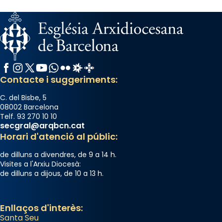
centre de peregrinacions medievals de tot
el món cristià, després de Roma i terra
Santa.
«A Raïms de Sant Jaume, raïms aigualits;
raïms de setembre te'n llepes els dits»,
Facebook
Instagram
X / Twitter
YouTube
WhatsApp
Flickr
Radio Estel
Catalunya Cristiana
segons una dita popular.
Contacte i suggeriments:
Photo
C. del Bisbe, 5
View on Facebook
·
Share
08002 Barcelona
Telf. 93 270 10 10
secgral@arqbcn.cat
Horari d'atenció al públic:
de dilluns a divendres, de 9 a 14 h.
Visites a l'Arxiu Diocesà:
de dilluns a dijous, de 10 a 13 h.
Enllaços d'interès:
Santa Seu