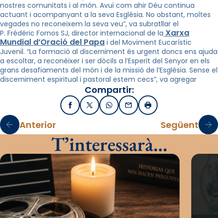
nostres comunitats i al món. Avui com ahir Déu continua
actuant i acompanyant a la seva Església. No obstant, moltes
vegades no reconeixem la seva veu”, va subratllar el
Xarxa
P. Frédéric Fornos SJ, director internacional de la
Mundial d’Oració del Papa
i del Moviment Eucarístic
Juvenil. “La formació al discerniment és urgent doncs ens ajuda
a escoltar, a reconèixer i ser dòcils a l’Esperit del Senyor en els
grans desafiaments del món i de la missió de l’Església. Sense el
discerniment espiritual i pastoral estem cecs”, va agregar
Compartir:
Facebook
X / Twitter
WhatsApp
Email
Imprimir
Anterior
Següent
T’interessarà…