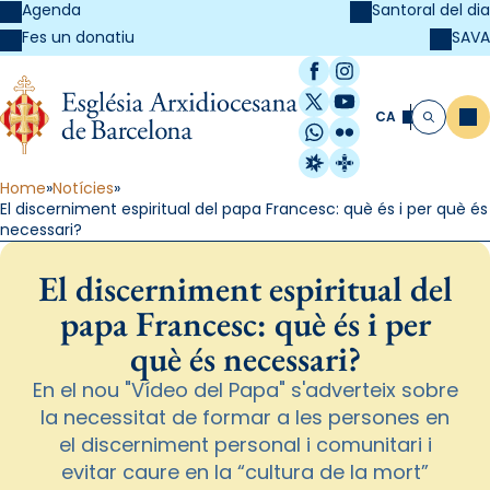
Agenda
Santoral del dia
SAVA
Fes un donatiu
Facebook
Instagram
X / Twitter
YouTube
CA
Me
Cerca
WhatsApp
Flickr
Radio Estel
Catalunya Cristi
Home
Notícies
El discerniment espiritual del papa Francesc: què és i per què és
necessari?
El discerniment espiritual del
papa Francesc: què és i per
què és necessari?
En el nou "Vídeo del Papa" s'adverteix sobre
la necessitat de formar a les persones en
el discerniment personal i comunitari i
evitar caure en la “cultura de la mort”