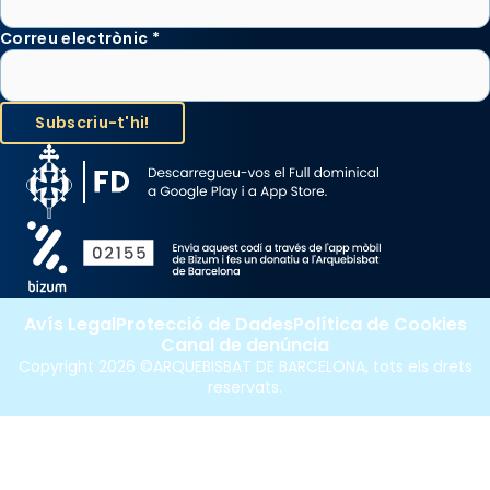
Correu electrònic
*
Avís Legal
Protecció de Dades
Política de Cookies
Canal de denúncia
Copyright 2026 ©ARQUEBISBAT DE BARCELONA, tots els drets
reservats.