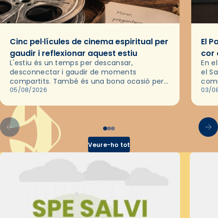
Cinc pel·lícules de cinema espiritual per
El P
gaudir i reflexionar aquest estiu
cor 
L'estiu és un temps per descansar,
En e
desconnectar i gaudir de moments
el S
compartits. També és una bona ocasió per
comu
deixar-se portar per una bona història i, a
05/08/2026
de l
03/0
través del cinema, reflexionar sobre les…
d’un
Veure-ho tot