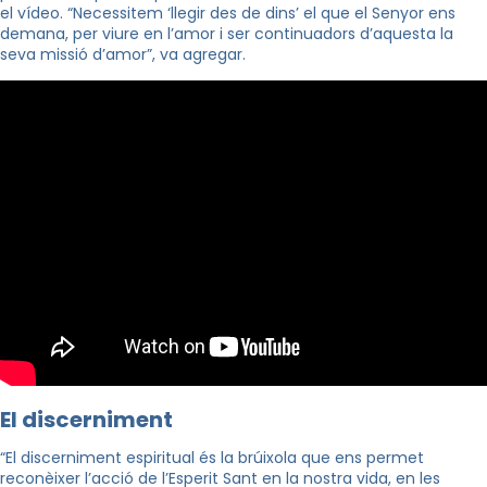
el vídeo. “Necessitem ‘llegir des de dins’ el que el Senyor ens
demana, per viure en l’amor i ser continuadors d’aquesta la
seva missió d’amor”, va agregar.
El discerniment
“El discerniment espiritual és la brúixola que ens permet
reconèixer l’acció de l’Esperit Sant en la nostra vida, en les