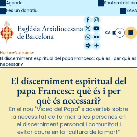
Agenda
Santoral del dia
SAVA
Fes un donatiu
Facebook
Instagram
X / Twitter
YouTube
CA
Me
Cerca
WhatsApp
Flickr
Radio Estel
Catalunya Cristi
Home
Notícies
El discerniment espiritual del papa Francesc: què és i per què és
necessari?
El discerniment espiritual del
papa Francesc: què és i per
què és necessari?
En el nou "Vídeo del Papa" s'adverteix sobre
la necessitat de formar a les persones en
el discerniment personal i comunitari i
evitar caure en la “cultura de la mort”