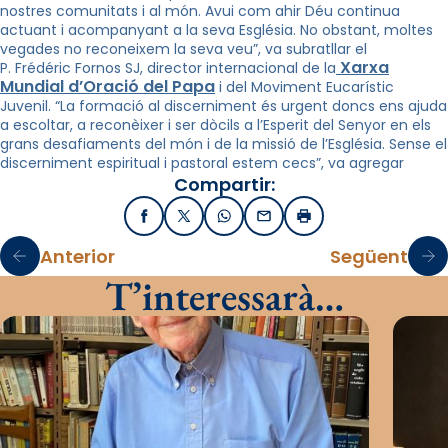
nostres comunitats i al món. Avui com ahir Déu continua
actuant i acompanyant a la seva Església. No obstant, moltes
vegades no reconeixem la seva veu”, va subratllar el
Xarxa
P. Frédéric Fornos SJ, director internacional de la
Mundial d’Oració del Papa
i del Moviment Eucarístic
Juvenil. “La formació al discerniment és urgent doncs ens ajuda
a escoltar, a reconèixer i ser dòcils a l’Esperit del Senyor en els
grans desafiaments del món i de la missió de l’Església. Sense el
discerniment espiritual i pastoral estem cecs”, va agregar
Compartir:
Facebook
X / Twitter
WhatsApp
Email
Imprimir
Anterior
Següent
T’interessarà…