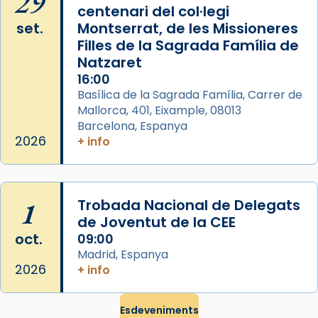
29
centenari del col·legi
duració aproximada de tres hores. Després,
set.
Montserrat, de les Missioneres
processó (recuperada el 1972) al voltant
Filles de la Sagrada Família de
del temple amb les relíquies de les santes.
Natzaret
Des de 1985 hi participa també un grup de
16:00
diablesses amb música i ball propis. Festa
Basílica de la Sagrada Família, Carrer de
gran a Mataró.
Mallorca, 401, Eixample, 08013
Barcelona, Espanya
«Si vols saber què és calor, ves per les
2026
+ info
Santes a Mataró»🥵.
Photo
View on Facebook
·
Share
1
Trobada Nacional de Delegats
de Joventut de la CEE
oct.
09:00
Madrid, Espanya
2026
+ info
Esdeveniments