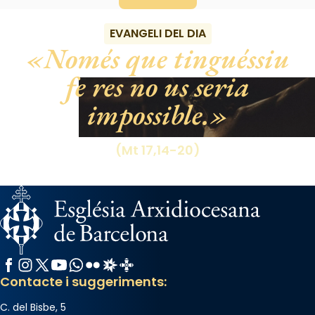
EVANGELI DEL DIA
Només que tinguéssiu
fe res no us seria
impossible.
(Mt 17,14-20)
Facebook
Instagram
X / Twitter
YouTube
WhatsApp
Flickr
Radio Estel
Catalunya Cristiana
Contacte i suggeriments:
C. del Bisbe, 5