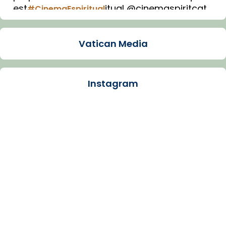
est
itual @cinemaspiritcat
#CinemaEspiritual
Imatge: Generada amb IA (OpenAI)
Video
Vatican Media
View on Facebook
·
Share
Instagram
Arquebisbat de Barcelona
1 week ago
La Carmina va patir depressió. Fa gairebé
dos mesos, a l'Estadi Lluís Companys, la
jove va fer arribar el seu testimoni al papa
Lleó XIV.
Recupera l'entrevista comp
Vatican
tican News 👇
News
www.vaticannews.va/es/iglesia/news/2026-
07/carmina-historia-depresion-papa-viaje-
espana-testimoni...