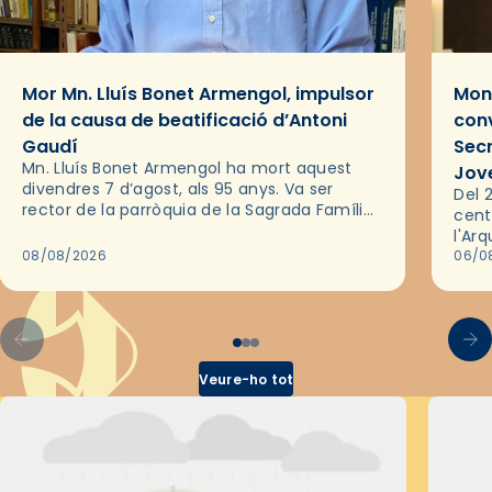
Mor Mn. Lluís Bonet Armengol, impulsor
Mons
de la causa de beatificació d’Antoni
conv
Gaudí
Sec
Mn. Lluís Bonet Armengol ha mort aquest
Jov
divendres 7 d’agost, als 95 anys. Va ser
Del 2
rector de la parròquia de la Sagrada Família
cent
de Barcelona durant 25 anys, entre 1993 i
l'Ar
2018,…
08/08/2026
les 
06/0
pel 
Veure-ho tot