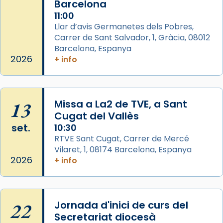
Barcelona
Arquebisbat de Barcelona
is at Catedral
11:00
de Barcelona.
Llar d’avis Germanetes dels Pobres,
2 weeks ago
Carrer de Sant Salvador, 1, Gràcia, 08012
Aquest dilluns, 27 de juliol, ha tingut lloc la
Barcelona, Espanya
missa d’acció de gràcies en agraïment al
2026
+ info
comitè organitzador de la visita apostòlica
del Sant Pare Lleó XIV a Barcelona, i als
col·laboradors, a la Catedral de Barcelona.
13
Missa a La2 de TVE, a Sant
L’arquebisbe de Barcelona, el cardenal Joan
Cugat del Vallès
Josep Omella, ha presidit la missa i l’ha
set.
10:30
concelebrat el bisbe auxiliar de Barcelona,
RTVE Sant Cugat, Carrer de Mercé
Mons. David Abadías.
Vilaret, 1, 08174 Barcelona, Espanya
2026
+ info
📸 Dr. G. Simón
Photo
View on Facebook
·
Share
22
Jornada d'inici de curs del
Secretariat diocesà