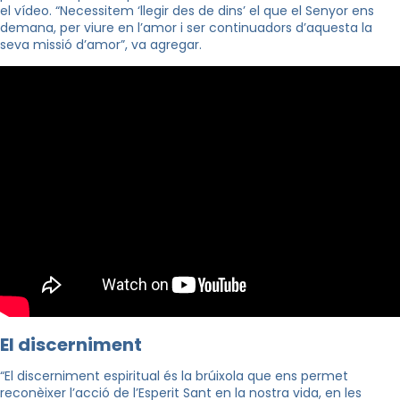
el vídeo. “Necessitem ‘llegir des de dins’ el que el Senyor ens
demana, per viure en l’amor i ser continuadors d’aquesta la
seva missió d’amor”, va agregar.
El discerniment
“El discerniment espiritual és la brúixola que ens permet
reconèixer l’acció de l’Esperit Sant en la nostra vida, en les