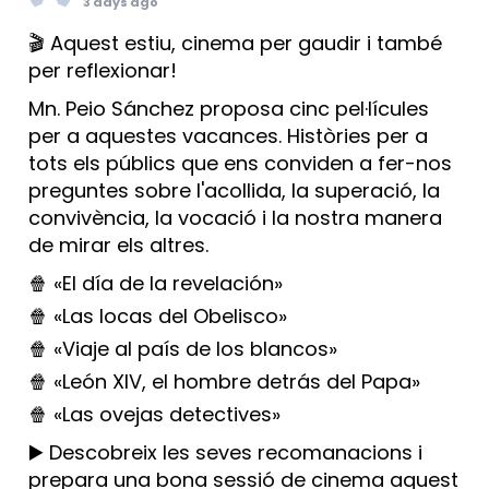
3 days ago
🎬 Aquest estiu, cinema per gaudir i també
per reflexionar!
Mn. Peio Sánchez proposa cinc pel·lícules
per a aquestes vacances. Històries per a
tots els públics que ens conviden a fer-nos
preguntes sobre l'acollida, la superació, la
convivència, la vocació i la nostra manera
de mirar els altres.
🍿 «El día de la revelación»
🍿 «Las locas del Obelisco»
🍿 «Viaje al país de los blancos»
🍿 «León XIV, el hombre detrás del Papa»
🍿 «Las ovejas detectives»
▶️ Descobreix les seves recomanacions i
prepara una bona sessió de cinema aquest