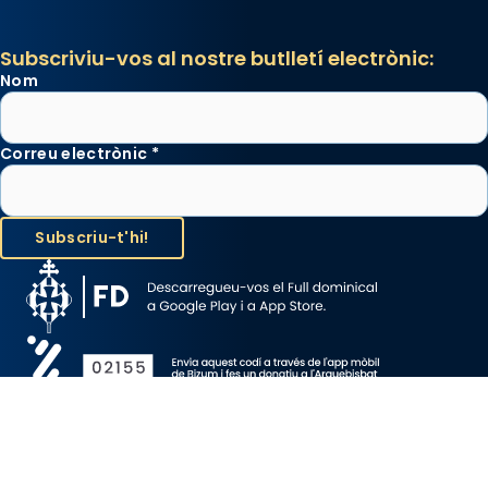
Subscriviu-vos al nostre butlletí electrònic:
Nom
Correu electrònic
*
Avís Legal
Protecció de Dades
Política de Cookies
Canal de denúncia
Copyright 2026 ©ARQUEBISBAT DE BARCELONA, tots els drets