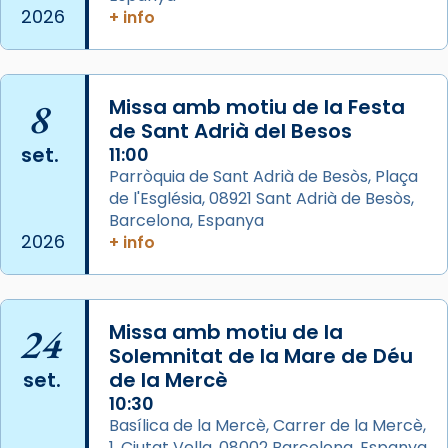
de Barcelona.
2026
+ info
2 weeks ago
Aquest dilluns, 27 de juliol, ha tingut lloc la
missa d’acció de gràcies en agraïment al
8
Missa amb motiu de la Festa
comitè organitzador de la visita apostòlica
de Sant Adrià del Besos
del Sant Pare Lleó XIV a Barcelona, i als
set.
11:00
col·laboradors, a la Catedral de Barcelona.
Parròquia de Sant Adrià de Besòs, Plaça
L’arquebisbe de Barcelona, el cardenal Joan
de l'Església, 08921 Sant Adrià de Besòs,
Josep Omella, ha presidit la missa i l’ha
Barcelona, Espanya
2026
+ info
concelebrat el bisbe auxiliar de Barcelona,
Mons. David Abadías.
📸 Dr. G. Simón
24
Missa amb motiu de la
Photo
Solemnitat de la Mare de Déu
View on Facebook
·
Share
set.
de la Mercè
10:30
Arquebisbat de Barcelona
Basílica de la Mercè, Carrer de la Mercè,
2 weeks ago
1, Ciutat Vella, 08002 Barcelona, Espanya