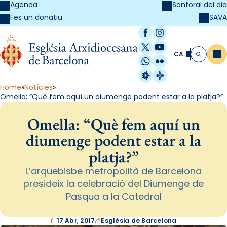
Agenda
Santoral del dia
SAVA
Fes un donatiu
Facebook
Instagram
X / Twitter
YouTube
CA
Me
Cerca
WhatsApp
Flickr
Radio Estel
Catalunya Cristi
Home
Notícies
Omella: “Què fem aquí un diumenge podent estar a la platja?”
Omella: “Què fem aquí un
diumenge podent estar a la
platja?”
L’arquebisbe metropolità de Barcelona
presideix la celebració del Diumenge de
Pasqua a la Catedral
17 Abr, 2017
Església de Barcelona