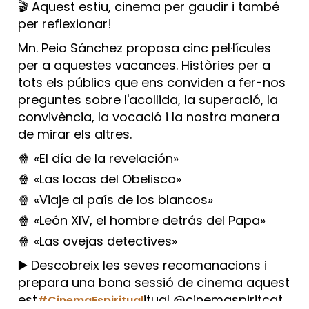
🎬 Aquest estiu, cinema per gaudir i també
per reflexionar!
Mn. Peio Sánchez proposa cinc pel·lícules
per a aquestes vacances. Històries per a
tots els públics que ens conviden a fer-nos
preguntes sobre l'acollida, la superació, la
convivència, la vocació i la nostra manera
de mirar els altres.
🍿 «El día de la revelación»
🍿 «Las locas del Obelisco»
🍿 «Viaje al país de los blancos»
🍿 «León XIV, el hombre detrás del Papa»
🍿 «Las ovejas detectives»
▶️ Descobreix les seves recomanacions i
prepara una bona sessió de cinema aquest
est
itual @cinemaspiritcat
#CinemaEspiritual