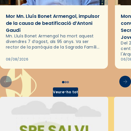
Mor Mn. Lluís Bonet Armengol, impulsor
Mons
de la causa de beatificació d’Antoni
conv
Gaudí
Sec
Mn. Lluís Bonet Armengol ha mort aquest
Jov
divendres 7 d’agost, als 95 anys. Va ser
Del 2
rector de la parròquia de la Sagrada Família
cent
de Barcelona durant 25 anys, entre 1993 i
l'Ar
2018,…
08/08/2026
les 
06/0
pel 
Veure-ho tot