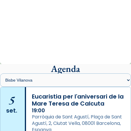
View on Facebook
·
Share
Arquebisbat de Barcelona
2 weeks ago
«Avui les santes Juliana i Semproniana ens
ajuden a alçar la mirada»
Mons. Sergi Gordo, bisbe de Tortosa, ha
presidit aquest 27 de juliol la missa de Les
Agenda
Santes de Mataró.
🔗
tinyurl.com/cvu5jmbk
📸 J. Merino
5
Eucaristia per l'aniversari de la
Mare Teresa de Calcuta
Photo
set.
19:00
View on Facebook
·
Share
Parròquia de Sant Agustí, Plaça de Sant
Agustí, 2, Ciutat Vella, 08001 Barcelona,
Arquebisbat de Barcelona
is at Catedral
Espanya