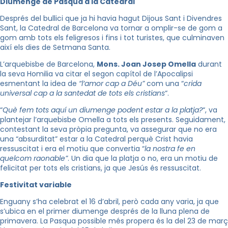
Diumenge de Pasqua a la Catedral
Després del bullici que ja hi havia hagut Dijous Sant i Divendres
Sant, la Catedral de Barcelona va tornar a omplir-se de gom a
gom amb tots els feligresos i fins i tot turistes, que culminaven
així els dies de Setmana Santa.
L’arquebisbe de Barcelona,
Mons. Joan Josep Omella
durant
la seva Homilia va citar el segon capítol de l’Apocalipsi
esmentant la idea de
“l’amor cap a Déu”
com una “
crida
universal cap a la santedat de tots els cristians
“.
“
Què fem tots aquí un diumenge podent estar a la platja?
“, va
plantejar l’arquebisbe Omella a tots els presents. Seguidament,
contestant la seva pròpia pregunta, va assegurar que no era
una “absurditat” estar a la Catedral perquè Crist havia
ressuscitat i era el motiu que convertia “
la nostra fe en
quelcom raonable”
. Un dia que la platja o no, era un motiu de
felicitat per tots els cristians, ja que Jesús és ressuscitat.
Festivitat variable
Enguany s’ha celebrat el 16 d’abril, però cada any varia, ja que
s’ubica en el primer diumenge després de la lluna plena de
primavera. La Pasqua possible més propera és la del 23 de març