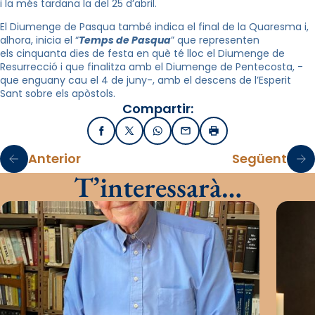
i la més tardana la del 25 d’abril.
El Diumenge de Pasqua també indica el final de la Quaresma i,
alhora, inicia el “
Temps de Pasqua
” que representen
els cinquanta dies de festa en què té lloc el Diumenge de
Resurrecció i que finalitza amb el Diumenge de Pentecosta, -
que enguany cau el 4 de juny-, amb el descens de l’Esperit
Sant sobre els apòstols.
Compartir:
Facebook
X / Twitter
WhatsApp
Email
Imprimir
Anterior
Següent
T’interessarà…