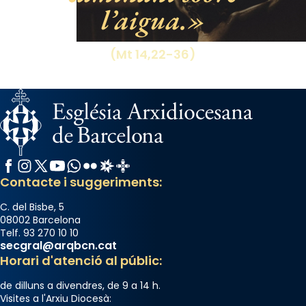
l’aigua.
processó (recuperada el 1972) al voltant
del temple amb les relíquies de les santes.
Des de 1985 hi participa també un grup de
(Mt 14,22-36)
diablesses amb música i ball propis. Festa
gran a Mataró.
«Si vols saber què és calor, ves per les
Santes a Mataró»🥵.
Photo
Facebook
Instagram
X / Twitter
YouTube
WhatsApp
Flickr
Radio Estel
Catalunya Cristiana
View on Facebook
·
Share
Contacte i suggeriments:
C. del Bisbe, 5
08002 Barcelona
Telf. 93 270 10 10
secgral@arqbcn.cat
Horari d'atenció al públic:
de dilluns a divendres, de 9 a 14 h.
Visites a l'Arxiu Diocesà: