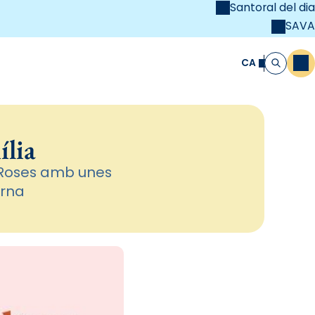
Santoral del dia
SAVA
el
unya Cristiana
CA
M
Cerca
ília
s Roses amb unes
urna