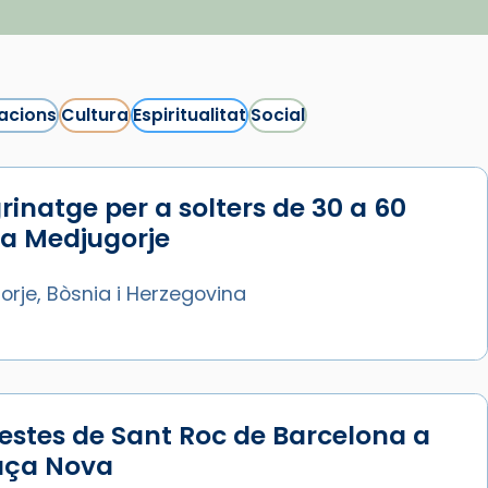
acions
Cultura
Espiritualitat
Social
rinatge per a solters de 30 a 60
 a Medjugorje
rje, Bòsnia i Herzegovina
estes de Sant Roc de Barcelona a
laça Nova