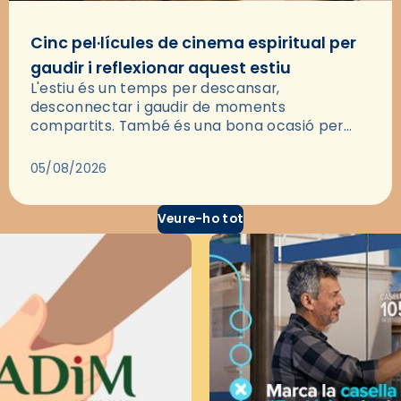
Cinc pel·lícules de cinema espiritual per
gaudir i reflexionar aquest estiu
L'estiu és un temps per descansar,
desconnectar i gaudir de moments
compartits. També és una bona ocasió per
deixar-se portar per una bona història i, a
través del cinema, reflexionar sobre les…
05/08/2026
Veure-ho tot