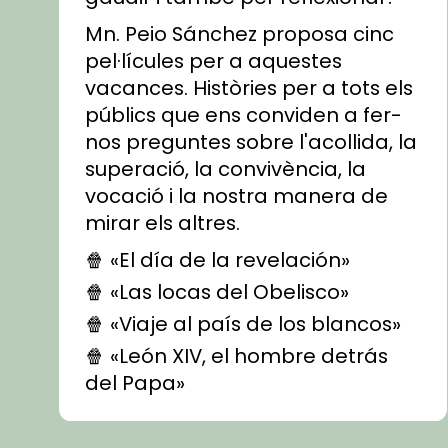
Mn. Peio Sánchez proposa cinc
pel·lícules per a aquestes
vacances. Històries per a tots els
públics que ens conviden a fer-
nos preguntes sobre l'acollida, la
superació, la convivència, la
vocació i la nostra manera de
mirar els altres.
🍿 «El día de la revelación»
🍿 «Las locas del Obelisco»
🍿 «Viaje al país de los blancos»
🍿 «León XIV, el hombre detrás
del Papa»
🍿 «Las ovejas detectives»