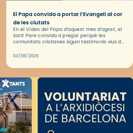
El Papa convida a portar l’Evangeli al cor
de les ciutats
En el Vídeo del Papa d’aquest mes d’agost, el
Sant Pare convida a pregar perquè les
comunitats cristianes siguin testimonis vius de
l’Evangeli enmig de les ciutats. A través d’una
pregària, el…
03/08/2026