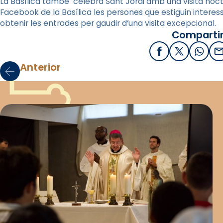
La Basílica també celebra Sant Jordi amb una visita noct
Facebook de la Basílica les persones que estiguin intere
obtenir les entrades per gaudir d’una visita excepcional.
Compartir
Facebook
X / Twitter
What
E
Anterior