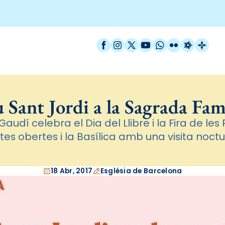
Facebook
Instagram
X / Twitter
YouTube
WhatsApp
Flickr
Radio Est
Catal
 Sant Jordi a la Sagrada Fam
audí celebra el Dia del Llibre i la Fira de le
tes obertes i la Basílica amb una visita noct
18 Abr, 2017
Església de Barcelona