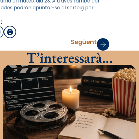
urna el mateix dia 23. A través també del
ssades podran apuntar-se al sorteig per
:
sApp
mail
Imprimir
Següent
T’interessarà…