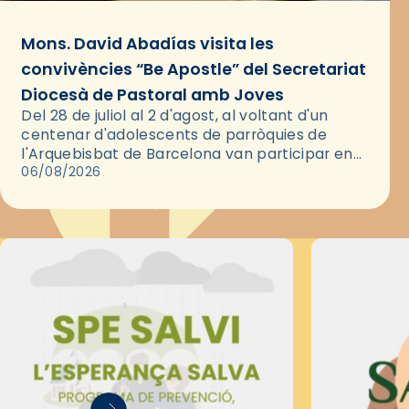
Mons. David Abadías visita les
convivències “Be Apostle” del Secretariat
Diocesà de Pastoral amb Joves
Del 28 de juliol al 2 d'agost, al voltant d'un
centenar d'adolescents de parròquies de
l'Arquebisbat de Barcelona van participar en
les convivències Be Apostle, organitzades pel
06/08/2026
Secretariat Diocesà de Pastoral amb…