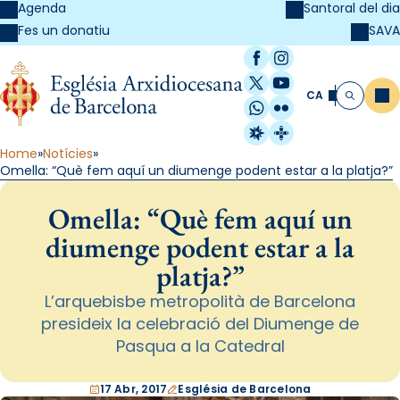
Agenda
Santoral del dia
SAVA
Fes un donatiu
Facebook
Instagram
X / Twitter
YouTube
CA
Me
Cerca
WhatsApp
Flickr
Radio Estel
Catalunya Cristi
Home
Notícies
Omella: “Què fem aquí un diumenge podent estar a la platja?”
Omella: “Què fem aquí un
diumenge podent estar a la
platja?”
L’arquebisbe metropolità de Barcelona
presideix la celebració del Diumenge de
Pasqua a la Catedral
17 Abr, 2017
Església de Barcelona