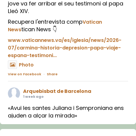
jove va fer arribar el seu testimoni al papa
Lleó XIV.
Recupera l'entrevista comp
Vatican
tican News 👇
News
www.vaticannews.va/es/iglesia/news/2026-
07/carmina-historia-depresion-papa-viaje-
espana-testimoni...
Photo
View on Facebook
·
Share
Arquebisbat de Barcelona
1 week ago
«Avui les santes Juliana i Semproniana ens
ajuden a alçar la mirada»
Mons. Sergi Gordo, bisbe de Tortosa, ha
presidit aquest 27 de juliol la missa de Les