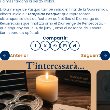
i la més tardana la del 25 d’abril.
El Diumenge de Pasqua també indica el final de la Quaresma i,
alhora, inicia el “
Temps de Pasqua
” que representen
els cinquanta dies de festa en què té lloc el Diumenge de
Resurrecció i que finalitza amb el Diumenge de Pentecosta, -
que enguany cau el 4 de juny-, amb el descens de l’Esperit
Sant sobre els apòstols.
Compartir:
Facebook
X / Twitter
WhatsApp
Email
Imprimir
Anterior
Següent
T’interessarà…