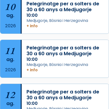
que les santes són filles de l’antiga Iluro.
10
Pelegrinatge per a solters de
Mataró en reivindicarà les relíquies fins que
30 a 60 anys a Medjugorje
les aconseguirà el 1772. L’ofici que es canta
ag.
10:00
a la “Missa de les Santes” (“Missa de
Medjugorje, Bòsnia i Herzegovina
2026
Glòria”) fou composta el 1848 per Mn.
+ info
Manuel Blanch, amb aire d’òpera
italianitzant; s’interpreta per privilegi
pontifici, amb orquestra i cor, i té una
11
Pelegrinatge per a solters de
duració aproximada de tres hores. Després,
30 a 60 anys a Medjugorje
processó (recuperada el 1972) al voltant
ag.
10:00
del temple amb les relíquies de les santes.
Medjugorje, Bòsnia i Herzegovina
Des de 1985 hi participa també un grup de
2026
+ info
diablesses amb música i ball propis. Festa
gran a Mataró.
«Si vols saber què és calor, ves per les
12
Pelegrinatge per a solters de
Santes a Mataró»🥵.
30 a 60 anys a Medjugorje
ag.
10:00
Photo
Medjugorje, Bòsnia i Herzegovina