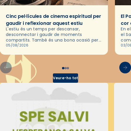
Cinc pel·lícules de cinema espiritual per
El P
gaudir i reflexionar aquest estiu
cor 
L'estiu és un temps per descansar,
En e
desconnectar i gaudir de moments
el S
compartits. També és una bona ocasió per
comu
deixar-se portar per una bona història i, a
05/08/2026
de l
03/0
través del cinema, reflexionar sobre les…
d’un
Veure-ho tot