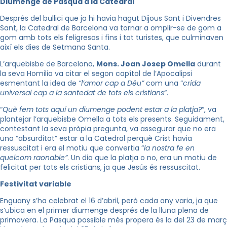
Diumenge de Pasqua a la Catedral
Després del bullici que ja hi havia hagut Dijous Sant i Divendres
Sant, la Catedral de Barcelona va tornar a omplir-se de gom a
gom amb tots els feligresos i fins i tot turistes, que culminaven
així els dies de Setmana Santa.
L’arquebisbe de Barcelona,
Mons. Joan Josep Omella
durant
la seva Homilia va citar el segon capítol de l’Apocalipsi
esmentant la idea de
“l’amor cap a Déu”
com una “
crida
universal cap a la santedat de tots els cristians
“.
“
Què fem tots aquí un diumenge podent estar a la platja?
“, va
plantejar l’arquebisbe Omella a tots els presents. Seguidament,
contestant la seva pròpia pregunta, va assegurar que no era
una “absurditat” estar a la Catedral perquè Crist havia
ressuscitat i era el motiu que convertia “
la nostra fe en
quelcom raonable”
. Un dia que la platja o no, era un motiu de
felicitat per tots els cristians, ja que Jesús és ressuscitat.
Festivitat variable
Enguany s’ha celebrat el 16 d’abril, però cada any varia, ja que
s’ubica en el primer diumenge després de la lluna plena de
primavera. La Pasqua possible més propera és la del 23 de març