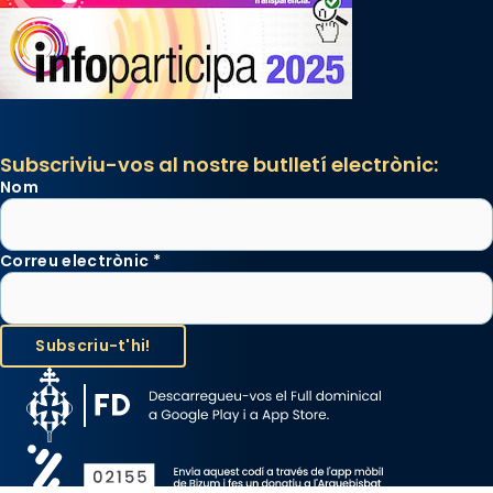
Subscriviu-vos al nostre butlletí electrònic:
Nom
Correu electrònic
*