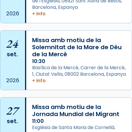
de l'Església, 08921 Sant Adrià de Besòs,
italianitzant; s’interpreta per privilegi
Barcelona, Espanya
pontifici, amb orquestra i cor, i té una
2026
+ info
duració aproximada de tres hores. Després,
processó (recuperada el 1972) al voltant
del temple amb les relíquies de les santes.
24
Des de 1985 hi participa també un grup de
Missa amb motiu de la
Solemnitat de la Mare de Déu
diablesses amb música i ball propis. Festa
set.
de la Mercè
gran a Mataró.
10:30
«Si vols saber què és calor, ves per les
Basílica de la Mercè, Carrer de la Mercè,
Santes a Mataró»🥵.
1, Ciutat Vella, 08002 Barcelona, Espanya
2026
+ info
Photo
View on Facebook
·
Share
27
Missa amb motiu de la
Arquebisbat de Barcelona
2 weeks ago
Jornada Mundial del Migrant
set.
11:00
Jaume, fill de Zebedeu, és juntament amb el
Església de Santa Maria de Cornellà,
seu germà Joan i Pere un dels que