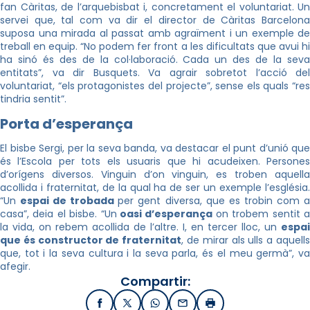
fan Càritas, de l’arquebisbat i, concretament el voluntariat. Un
servei que, tal com va dir el director de Càritas Barcelona
suposa una mirada al passat amb agraïment i un exemple de
treball en equip. “No podem fer front a les dificultats que avui hi
ha sinó és des de la col·laboració. Cada un des de la seva
entitats”, va dir Busquets. Va agrair sobretot l’acció del
voluntariat, “els protagonistes del projecte”, sense els quals “res
tindria sentit”.
Porta d’esperança
El bisbe Sergi, per la seva banda, va destacar el punt d’unió que
és l’Escola per tots els usuaris que hi acudeixen. Persones
d’orígens diversos. Vinguin d’on vinguin, es troben aquella
acollida i fraternitat, de la qual ha de ser un exemple l’església.
“Un
espai de trobada
per gent diversa, que es trobin com 
casa”, deia el bisbe. “Un
oasi d’esperança
on trobem sentit 
la vida, on rebem acollida de l’altre. I, en tercer lloc, un
espai
que és constructor de fraternitat
, de mirar als ulls a aquell
que, tot i la seva cultura i la seva parla, és el meu germà”, va
afegir.
Compartir:
Facebook
X / Twitter
WhatsApp
Email
Imprimir