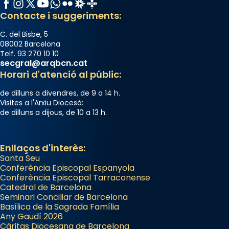
Facebook
Instagram
X / Twitter
YouTube
WhatsApp
Flickr
Radio Estel
Catalunya Cristiana
View on Facebook
·
Share
Contacte i suggeriments:
C. del Bisbe, 5
08002 Barcelona
Telf. 93 270 10 10
secgral@arqbcn.cat
Horari d'atenció al públic:
de dilluns a divendres, de 9 a 14 h.
Visites a l'Arxiu Diocesà:
de dilluns a dijous, de 10 a 13 h.
Enllaços d'interès:
Santa Seu
Conferència Episcopal Espanyola
Conferència Episcopal Tarraconense
Catedral de Barcelona
Seminari Conciliar de Barcelona
Basílica de la Sagrada Família
Any Gaudí 2026
Càritas Diocesana de Barcelona