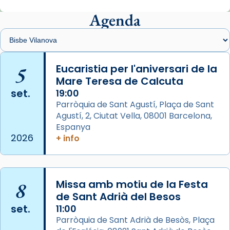
Agenda
Arquebisbat de Barcelona
1 week ago
Memòria de les santes Juliana i
Semproniana, verges i màrtirs.
5
Eucaristia per l'aniversari de la
Mare Teresa de Calcuta
Acompanyant la història de sant Cugat, a
set.
19:00
partir de l’Edat Mitjana sorgeix la tradició
Parròquia de Sant Agustí, Plaça de Sant
que les santes Juliana (“relatiu a Júlia”) i
Agustí, 2, Ciutat Vella, 08001 Barcelona,
Semproniana (“relatiu a Semprònia =
Espanya
eterna”) són deixebles seves. I l’any 1667, el
2026
+ info
frare Joan Gaspar Roig, afirma en una obra
que les santes són filles de l’antiga Iluro.
Mataró en reivindicarà les relíquies fins que
les aconseguirà el 1772. L’ofici que es canta
8
Missa amb motiu de la Festa
de Sant Adrià del Besos
a la “Missa de les Santes” (“Missa de
set.
11:00
Glòria”) fou composta el 1848 per Mn.
Parròquia de Sant Adrià de Besòs, Plaça
Manuel Blanch, amb aire d’òpera