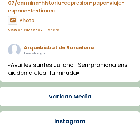
07/carmina-historia-depresion-papa-viaje-
espana-testimoni...
Photo
View on Facebook
·
Share
Arquebisbat de Barcelona
1 week ago
«Avui les santes Juliana i Semproniana ens
ajuden a alçar la mirada»
Mons. Sergi Gordo, bisbe de Tortosa, ha
presidit aquest 27 de juliol la missa de Les
Vatican Media
Santes de Mataró.
🔗
tinyurl.com/cvu5jmbk
📸 J. Merino
Instagram
Photo