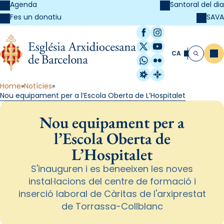
Agenda
Santoral del dia
SAVA
Fes un donatiu
Facebook
Instagram
X / Twitter
YouTube
CA
Me
Cerca
WhatsApp
Flickr
Radio Estel
Catalunya Cristi
Home
Notícies
Nou equipament per a l’Escola Oberta de L’Hospitalet
Nou equipament per a
l’Escola Oberta de
L’Hospitalet
S'inauguren i es beneeixen les noves
instal·lacions del centre de formació i
inserció laboral de Càritas de l'arxiprestat
de Torrassa-Collblanc