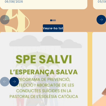
les convivències Be Apostle, organitzades
06/08/2026
05/0
pel Secretariat Diocesà de Pastoral amb…
Veure-ho tot