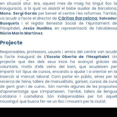
en situació atur. Ara, aquest mes de maig ha tingut lloc la
inauguració, a la qual va assistir el bisbe auxiliar de Barcelona,
Mons.
Sergi Gordo
per beneir el centre i les reformes. També,
Càritas Barcelona
va acudir a l’acte el director de
,
Salvador
Busquets
i el regidor Benestar Social de l’Ajuntament de
l’Hospitalet,
Jesús Husillos
, en representació de l’alcaldess
Núria Marín Martínez
.
Projecte
Responsables, professors, usuaris i amics del centre van acudir
a l’acte inaugural de
L’Escola Oberta de l’Hospitalet
. Un
projecte que des dels seus inicis ha avançat gràcies als
voluntaris, molts d’ells veïns del barri, que acudeixen per
impartir tot tipus de cursos, encarats a ajudar i a orientar en la
inserció al mercat laboral. Com parlar en públic, eines per la
recerca de feina, tallers de manualitats, ganxet, cursos de cura
de gent gran i de cuina… Són només algunes de les propostes
d’aprenentatge que s’imparteixen. També, tallers de llengua
catalana i castellana. Són indispensables per tot aquell
nouvingut que busca fer-se un lloc i moure’s per la ciutat.