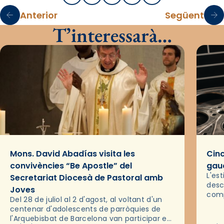
Anterior
Següent
T’interessarà…
Mons. David Abadías visita les
Cinc
convivències “Be Apostle” del
gaud
L'es
Secretariat Diocesà de Pastoral amb
desc
Joves
comp
Del 28 de juliol al 2 d'agost, al voltant d'un
deix
centenar d'adolescents de parròquies de
trav
l'Arquebisbat de Barcelona van participar en