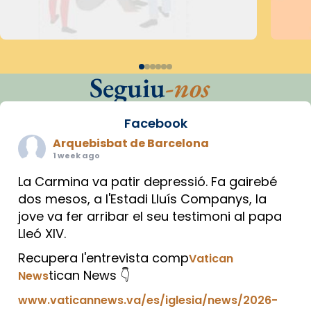
Seguiu
-nos
Facebook
Arquebisbat de Barcelona
1 week ago
La Carmina va patir depressió. Fa gairebé
dos mesos, a l'Estadi Lluís Companys, la
jove va fer arribar el seu testimoni al papa
Lleó XIV.
Recupera l'entrevista comp
Vatican
tican News 👇
News
www.vaticannews.va/es/iglesia/news/2026-