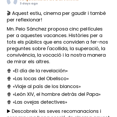
3 days ago
🎬 Aquest estiu, cinema per gaudir i també
per reflexionar!
Mn. Peio Sánchez proposa cinc pel·lícules
per a aquestes vacances. Històries per a
tots els públics que ens conviden a fer-nos
preguntes sobre l'acollida, la superació, la
convivència, la vocació i la nostra manera
de mirar els altres.
🍿 «El día de la revelación»
🍿 «Las locas del Obelisco»
🍿 «Viaje al país de los blancos»
🍿 «León XIV, el hombre detrás del Papa»
🍿 «Las ovejas detectives»
▶️ Descobreix les seves recomanacions i