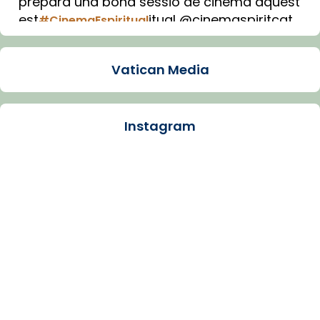
prepara una bona sessió de cinema aquest
est
itual @cinemaspiritcat
#CinemaEspiritual
Imatge: Generada amb IA (OpenAI)
Video
Vatican Media
View on Facebook
·
Share
Instagram
Arquebisbat de Barcelona
1 week ago
La Carmina va patir depressió. Fa gairebé
dos mesos, a l'Estadi Lluís Companys, la
jove va fer arribar el seu testimoni al papa
Lleó XIV.
Recupera l'entrevista comp
Vatican
tican News 👇
News
www.vaticannews.va/es/iglesia/news/2026-
07/carmina-historia-depresion-papa-viaje-