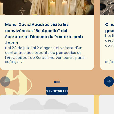
Mons. David Abadías visita les
Cinc
convivències “Be Apostle” del
gaud
L'es
Secretariat Diocesà de Pastoral amb
desc
Joves
comp
Del 28 de juliol al 2 d'agost, al voltant d'un
deix
centenar d'adolescents de parròquies de
trav
l'Arquebisbat de Barcelona van participar en
les convivències Be Apostle, organitzades
06/08/2026
05/0
pel Secretariat Diocesà de Pastoral amb…
Veure-ho tot