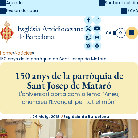
Agenda
Santoral del dia
SAVA
Fes un donatiu
Facebook
Instagram
X / Twitter
YouTube
CA
Me
Cerca
WhatsApp
Flickr
Radio Estel
Catalunya Cristi
Home
Notícies
150 anys de la parròquia de Sant Josep de Mataró
150 anys de la parròquia de
Sant Josep de Mataró
L'aniversari porta com a lema “Aneu,
anuncieu l’Evangeli per tot el món”
24 Maig, 2018
Església de Barcelona