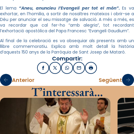
El lema
“Aneu, anuncieu l’Evangeli per tot el món”.
Es v
exhortar, en l’homilia, a sortir de nosaltres mateixos i obrir-se a
Déu per anunciar el seu missatge de salvació. A més a més, es
va recordar que cal fer-ho “amb alegria”, tot recordant
l’exhortació apostòlica del Papa Francesc “Evangeli Gaudium”.
Al final de la celebració es va obsequiar als presents amb un
llibre commemoratiu. Explica amb molt detall la història
d’aquests 150 anys de la Parròquia de Sant Josep de Mataró.
Compartir:
Facebook
X / Twitter
WhatsApp
Email
Imprimir
Anterior
Següent
T’interessarà…