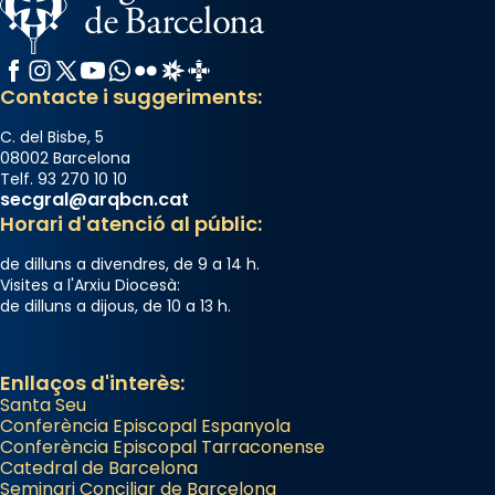
Facebook
Instagram
X / Twitter
YouTube
WhatsApp
Flickr
Radio Estel
Catalunya Cristiana
Contacte i suggeriments:
C. del Bisbe, 5
08002 Barcelona
Telf. 93 270 10 10
secgral@arqbcn.cat
Horari d'atenció al públic:
de dilluns a divendres, de 9 a 14 h.
Visites a l'Arxiu Diocesà:
de dilluns a dijous, de 10 a 13 h.
Enllaços d'interès:
Santa Seu
Conferència Episcopal Espanyola
Conferència Episcopal Tarraconense
Catedral de Barcelona
Seminari Conciliar de Barcelona